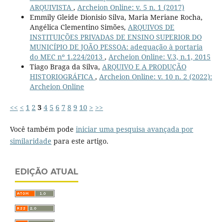
ARQUIVISTA
,
Archeion Online: v. 5 n. 1 (2017)
Emmily Gleide Dionisio Silva, Maria Meriane Rocha,
Angélica Clementino Simões,
ARQUIVOS DE
INSTITUIÇÕES PRIVADAS DE ENSINO SUPERIOR DO
MUNICÍPIO DE JOÃO PESSOA: adequação à portaria
do MEC nº 1.224/2013
,
Archeion Online: V.3, n.1, 2015
Tiago Braga da Silva,
ARQUIVO E A PRODUÇÃO
HISTORIOGRÁFICA
,
Archeion Online: v. 10 n. 2 (2022):
Archeion Online
<<
<
1
2
3
4
5
6
7
8
9
10
>
>>
Você também pode
iniciar uma pesquisa avançada por
similaridade
para este artigo.
EDIÇÃO ATUAL