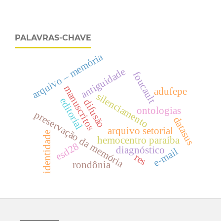
PALAVRAS-CHAVE
arquivo – memória
antiguidade
foucault
manuscritos
adufepe
silenciamento
editorial
difusão
ontologias
preservação da memória
datasus
arquivo setorial
identidade
hemocentro paraíba
esd28
diagnóstico
e-mail
res
rondônia