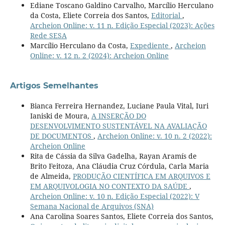
Ediane Toscano Galdino Carvalho, Marcílio Herculano
da Costa, Eliete Correia dos Santos,
Editorial
,
Archeion Online: v. 11 n. Edição Especial (2023): Ações
Rede SESA
Marcílio Herculano da Costa,
Expediente
,
Archeion
Online: v. 12 n. 2 (2024): Archeion Online
Artigos Semelhantes
Bianca Ferreira Hernandez, Luciane Paula Vital, Iuri
Ianiski de Moura,
A INSERÇÃO DO
DESENVOLVIMENTO SUSTENTÁVEL NA AVALIAÇÃO
DE DOCUMENTOS
,
Archeion Online: v. 10 n. 2 (2022):
Archeion Online
Rita de Cássia da Silva Gadelha, Rayan Aramís de
Brito Feitoza, Ana Cláudia Cruz Córdula, Carla Maria
de Almeida,
PRODUÇÃO CIENTÍFICA EM ARQUIVOS E
EM ARQUIVOLOGIA NO CONTEXTO DA SAÚDE
,
Archeion Online: v. 10 n. Edição Especial (2022): V
Semana Nacional de Arquivos (SNA)
Ana Carolina Soares Santos, Eliete Correia dos Santos,