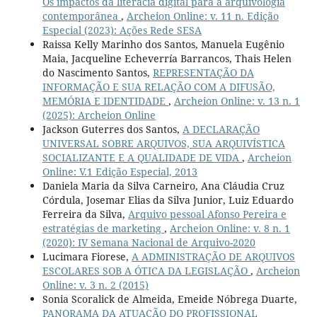
Os impactos da literacia digital para a arquivologia
contemporânea
,
Archeion Online: v. 11 n. Edição
Especial (2023): Ações Rede SESA
Raissa Kelly Marinho dos Santos, Manuela Eugênio
Maia, Jacqueline Echeverría Barrancos, Thais Helen
do Nascimento Santos,
REPRESENTAÇÃO DA
INFORMAÇÃO E SUA RELAÇÃO COM A DIFUSÃO,
MEMÓRIA E IDENTIDADE
,
Archeion Online: v. 13 n. 1
(2025): Archeion Online
Jackson Guterres dos Santos,
A DECLARAÇÃO
UNIVERSAL SOBRE ARQUIVOS, SUA ARQUIVÍSTICA
SOCIALIZANTE E A QUALIDADE DE VIDA
,
Archeion
Online: V.1 Edição Especial, 2013
Daniela Maria da Silva Carneiro, Ana Cláudia Cruz
Córdula, Josemar Elias da Silva Junior, Luiz Eduardo
Ferreira da Silva,
Arquivo pessoal Afonso Pereira e
estratégias de marketing
,
Archeion Online: v. 8 n. 1
(2020): IV Semana Nacional de Arquivo-2020
Lucimara Fiorese,
A ADMINISTRAÇÃO DE ARQUIVOS
ESCOLARES SOB A ÓTICA DA LEGISLAÇÃO
,
Archeion
Online: v. 3 n. 2 (2015)
Sonia Scoralick de Almeida, Emeide Nóbrega Duarte,
PANORAMA DA ATUAÇÃO DO PROFISSIONAL