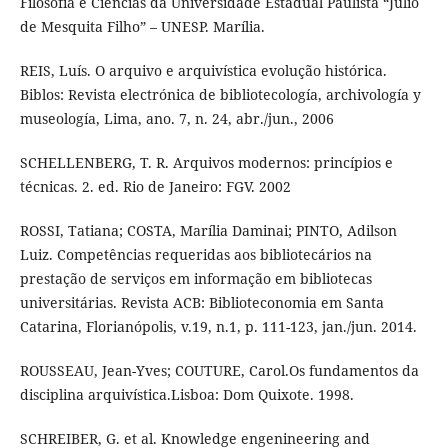
Filosofia e Ciências da Universidade Estadual Paulista “Júlio
de Mesquita Filho” – UNESP. Marília.
REIS, Luís. O arquivo e arquivística evolução histórica.
Biblos: Revista electrónica de bibliotecología, archivología y
museología, Lima, ano. 7, n. 24, abr./jun., 2006
SCHELLENBERG, T. R. Arquivos modernos: princípios e
técnicas. 2. ed. Rio de Janeiro: FGV. 2002
ROSSI, Tatiana; COSTA, Marília Daminai; PINTO, Adilson
Luiz. Competências requeridas aos bibliotecários na
prestação de serviços em informação em bibliotecas
universitárias. Revista ACB: Biblioteconomia em Santa
Catarina, Florianópolis, v.19, n.1, p. 111-123, jan./jun. 2014.
ROUSSEAU, Jean-Yves; COUTURE, Carol.Os fundamentos da
disciplina arquivística.Lisboa: Dom Quixote. 1998.
SCHREIBER, G. et al. Knowledge engenineering and