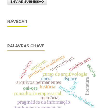
ENVIAR SUBMISSÃO
NAVEGAR
PALAVRAS-CHAVE
produção acadêmica
arquivologia.
modelo seci
arquivos.
arquivista.
escolas
curso de arquivologia
chesf
dspace
literatura
lgpd.
arquivos permanentes
história
proteÇÃo de dados
oai-ore
consultoria empresarial.
memória.
pragmática da informação
tipologias documentais