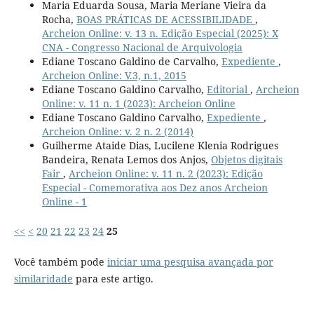
Maria Eduarda Sousa, Maria Meriane Vieira da
Rocha,
BOAS PRÁTICAS DE ACESSIBILIDADE
,
Archeion Online: v. 13 n. Edição Especial (2025): X
CNA - Congresso Nacional de Arquivologia
Ediane Toscano Galdino de Carvalho,
Expediente
,
Archeion Online: V.3, n.1, 2015
Ediane Toscano Galdino Carvalho,
Editorial
,
Archeion
Online: v. 11 n. 1 (2023): Archeion Online
Ediane Toscano Galdino Carvalho,
Expediente
,
Archeion Online: v. 2 n. 2 (2014)
Guilherme Ataide Dias, Lucilene Klenia Rodrigues
Bandeira, Renata Lemos dos Anjos,
Objetos digitais
Fair
,
Archeion Online: v. 11 n. 2 (2023): Edição
Especial - Comemorativa aos Dez anos Archeion
Online - 1
<<
<
20
21
22
23
24
25
Você também pode
iniciar uma pesquisa avançada por
similaridade
para este artigo.