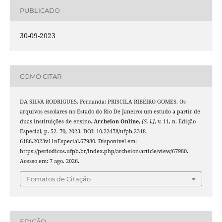
PUBLICADO
30-09-2023
COMO CITAR
DA SILVA RODRIGUES, Fernanda; PRISCILA RIBEIRO GOMES. Os
arquivos escolares no Estado do Rio De Janeiro: um estudo a partir de
duas instituições de ensino.
Archeion Online
,
[S. l.]
, v. 11, n. Edição
Especial, p. 52–70, 2023. DOI: 10.22478/ufpb.2318-
6186.2023v11nEspecial.67980. Disponível em:
https://periodicos.ufpb.br/index.php/archeion/article/view/67980.
Acesso em: 7 ago. 2026.
Fomatos de Citação
EDIÇÃO