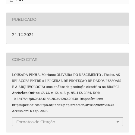
PUBLICADO
24-12-2024
COMO CITAR
LOUSADA PINHA, Mariana; OLIVEIRA DO NASCIMENTO , Thales. AS
RELAÇÕES ENTRE A LEI GERAL DE PROTEÇÃO DE DADOS PESSOAIS
E A ARQUIVOLOGIA: uma análise da produção científica na BRAPCI .
Archeion Online
,
[S. l.]
, v. 12, n. 2, p. 95–112, 2024. DOI:
10.22478/ufpb.2318-6186.2024v12n2.70630. Disponível em:
https://periodicos.ufpb.br/index.php/archeion/article/view/70630.
Acesso em: 6 ago. 2026.
Fomatos de Citação