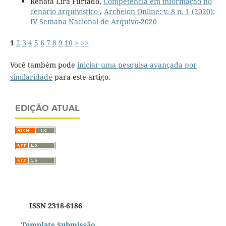
Renata Lira Furtado,
Competência em informação no
cenário arquivístico
,
Archeion Online: v. 8 n. 1 (2020):
IV Semana Nacional de Arquivo-2020
1
2
3
4
5
6
7
8
9
10
>
>>
Você também pode
iniciar uma pesquisa avançada por
similaridade
para este artigo.
EDIÇÃO ATUAL
ISSN 2318-6186
Template Submissão