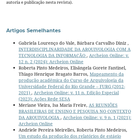
autoria e publicação nesta revista).
Artigos Semelhantes
Gabriela Lourenço do Vale, Bárbara Carvalho Diniz ,
INTERDISCIPLINARIDADE DA ARQUIVOLOGIA COM A
TECNOLOGIA DA INFORMAÇÃO
,
Archeion Online: v.
12 n. 2 (2024): Archeion Online
Roberta Pinto Medeiros, Elisângela Gorete Fantinel,
Thiago Henrique Bragato Barros,
Mapeamento da
produção acadêmica do Curso de Arquivologia da
Universidade Federal do Rio Grande – FURG (2012-
2021)
,
Archeion Online: v. 11 n. Edição Especial
(2023): Ações Rede SESA
Meriane Vieira, Isa Maria Freire,
AS REUNIÕES
BRASILEIRAS DE ENSINO E PESQUISA NO CONTEXTO
DA ARQUIVOLOGIA
,
Archeion Online: v. 9 n. 1 (2021):
Archeion Online
Andriele Pereira Meirelles, Roberta Pinto Medeiros,
Um estudo da produção dos relatórios de estágio