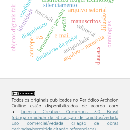
rondônia
silenciamento
objetos digitais fair
arquivo setorial
identidade
foucault
hemocentro paraíba
difusão
esd28
manuscritos
diagnóstico
ontologias
editorial
e-mail
dinâmicas de poder
res
arquivo – memória
antiguidade
adufepe
datasus
Todos os originais publicados no Periódico Archeion
Onlline estão disponibilizados de acordo com
a
Licença Creative Commons 3.0 Brasil
(obrigatoriedade de atribuição de créditos/vedado
uso comercial/vedada criação de obras
derivadas/permitida citação referenciada)
.