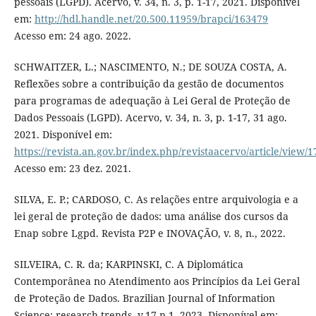
pessoais (LGPD). Acervo, v. 34, n. 3, p. 1-17, 2021. Disponível
em:
http://hdl.handle.net/20.500.11959/brapci/163479
Acesso em: 24 ago. 2022.
SCHWAITZER, L.; NASCIMENTO, N.; DE SOUZA COSTA, A.
Reflexões sobre a contribuição da gestão de documentos
para programas de adequação à Lei Geral de Proteção de
Dados Pessoais (LGPD). Acervo, v. 34, n. 3, p. 1-17, 31 ago.
2021. Disponível em:
https://revista.an.gov.br/index.php/revistaacervo/article/view/
Acesso em: 23 dez. 2021.
SILVA, E. P.; CARDOSO, C. As relações entre arquivologia e a
lei geral de proteção de dados: uma análise dos cursos da
Enap sobre Lgpd. Revista P2P e INOVAÇÃO, v. 8, n., 2022.
SILVEIRA, C. R. da; KARPINSKI, C. A Diplomática
Contemporânea no Atendimento aos Princípios da Lei Geral
de Proteção de Dados. Brazilian Journal of Information
Science: research trends, v.17 n.1, 2023. Disponível em: