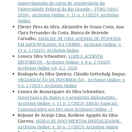
supervisionado do curso de arquivologia da
Universidade Federal do Rio Grande – FURG (2012-
2020)
,
Archeion Online: v. 11 n. 1 (2023): Archeion
Online
Eliezer Pires da Silva, Alexandre de Souza Costa, Ana
Clara Fernandes da Costa, Bianca de Rezende
Carvalho,
ANÁLISE DE UMA AGENDA DE PESQUISA
EM ARQUIVOLOGIA NA UNIRIO
,
Archeion Online: v.
13 n. 2 (2025): Archeion Online
Lenora Silva Schwaitzer,
LGPD E ACERVOS
HISTÓRICOS
,
Archeion Online: v. 8 n. 2 (2020):
Archeion Online v.8, n.2, 2020
Rosângela da Silva Queiroz, Cláudio Gottschalg Duque,
ORGANIZAÇÃO DA INFORMAÇÃO
,
Archeion Online: v.
9 n. 2 (2021): Archeion Online
Lenora de Beaurepaire da Silva Schwaitzer,
Governança de dados e o arquivista diplomatista
,
Archeion Online: v. 11 n. 2 (2023): Edição Especial -
Comemorativa aos Dez anos Archeion Online - 1
Rojeane de Araújo Lima, Rosilene Agapito da Silva
Llarena,
SIGILO DE DOCUMENTOS DIGITALIZADOS
,
Archeion Online: v. 10 n. 2 (2022): Archeion Online