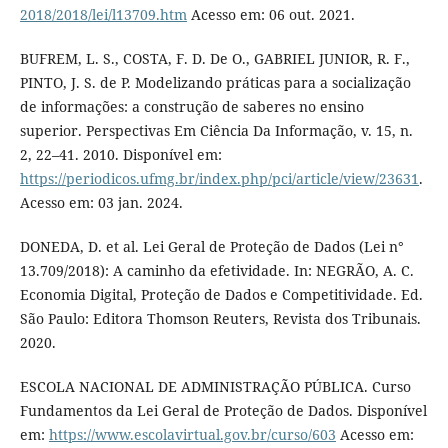
2018/2018/lei/l13709.htm
Acesso em: 06 out. 2021.
BUFREM, L. S., COSTA, F. D. De O., GABRIEL JUNIOR, R. F.,
PINTO, J. S. de P. Modelizando práticas para a socialização
de informações: a construção de saberes no ensino
superior. Perspectivas Em Ciência Da Informação, v. 15, n.
2, 22–41. 2010. Disponível em:
https://periodicos.ufmg.br/index.php/pci/article/view/23631
.
Acesso em: 03 jan. 2024.
DONEDA, D. et al. Lei Geral de Proteção de Dados (Lei n°
13.709/2018): A caminho da efetividade. In: NEGRÃO, A. C.
Economia Digital, Proteção de Dados e Competitividade. Ed.
São Paulo: Editora Thomson Reuters, Revista dos Tribunais.
2020.
ESCOLA NACIONAL DE ADMINISTRAÇÃO PÚBLICA. Curso
Fundamentos da Lei Geral de Proteção de Dados. Disponível
em:
https://www.escolavirtual.gov.br/curso/603
Acesso em: