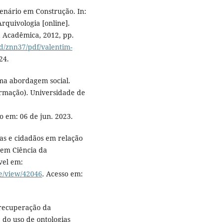
enário em Construção. In:
rquivologia [online].
ra Acadêmica, 2012, pp.
/id/znn37/pdf/valentim-
24.
ma abordagem social.
ormação). Universidade de
so em: 06 de jun. 2023.
tas e cidadãos em relação
 em Ciência da
vel em:
le/view/42046
. Acesso em:
A recuperação da
 do uso de ontologias