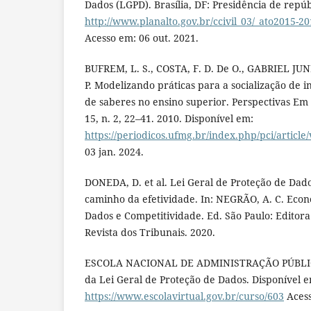
Dados (LGPD). Brasília, DF: Presidência de repúb
http://www.planalto.gov.br/ccivil_03/_ato2015-20
Acesso em: 06 out. 2021.
BUFREM, L. S., COSTA, F. D. De O., GABRIEL JUNIO
P. Modelizando práticas para a socialização de 
de saberes no ensino superior. Perspectivas Em 
15, n. 2, 22–41. 2010. Disponível em:
https://periodicos.ufmg.br/index.php/pci/article
03 jan. 2024.
DONEDA, D. et al. Lei Geral de Proteção de Dado
caminho da efetividade. In: NEGRÃO, A. C. Econo
Dados e Competitividade. Ed. São Paulo: Editor
Revista dos Tribunais. 2020.
ESCOLA NACIONAL DE ADMINISTRAÇÃO PÚBLIC
da Lei Geral de Proteção de Dados. Disponível 
https://www.escolavirtual.gov.br/curso/603
Acess