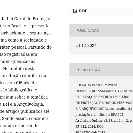
PDF
lada Lei Geral de Proteção
e no Brasil e representa
PUBLICADO
 privacidade e segurança
rma como a sociedade e
24-12-2024
ráter pessoal. Partindo do
tão registradas em
der quais são as
a. No âmbito desta
COMO CITAR
 produção científica da
icos em Ciência da
LOUSADA PINHA, Mariana;
são bibliográfica e
OLIVEIRA DO NASCIMENTO , Thales.
tratam sobre a temática
AS RELAÇÕES ENTRE A LEI GERAL
DE PROTEÇÃO DE DADOS PESSOAIS
a Lei e a Arquivologia.
E A ARQUIVOLOGIA: uma análise da
de artigos publicados até
produção científica na BRAPCI .
. Sendo assim, considera-
Archeion Online
,
[S. l.]
, v. 12, n. 2, p.
a ainda estão sendo
95–112, 2024. DOI:
s cinco ano desde a sua
10.22478/ufpb.2318-