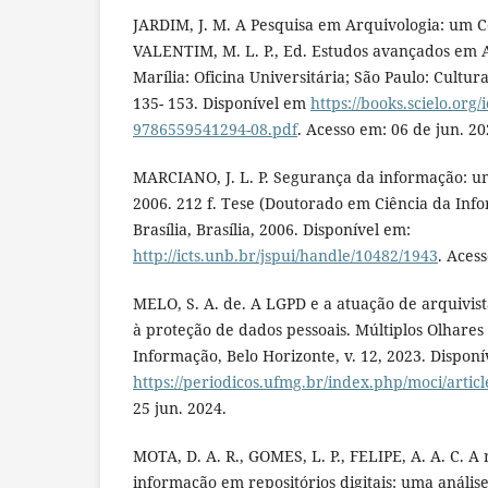
JARDIM, J. M. A Pesquisa em Arquivologia: um C
VALENTIM, M. L. P., Ed. Estudos avançados em A
Marília: Oficina Universitária; São Paulo: Cultu
135- 153. Disponível em
https://books.scielo.org
9786559541294-08.pdf
. Acesso em: 06 de jun. 20
MARCIANO, J. L. P. Segurança da informação: u
2006. 212 f. Tese (Doutorado em Ciência da Inf
Brasília, Brasília, 2006. Disponível em:
http://icts.unb.br/jspui/handle/10482/1943
. Aces
MELO, S. A. de. A LGPD e a atuação de arquivis
à proteção de dados pessoais. Múltiplos Olhares
Informação, Belo Horizonte, v. 12, 2023. Disponí
https://periodicos.ufmg.br/index.php/moci/artic
25 jun. 2024.
MOTA, D. A. R., GOMES, L. P., FELIPE, A. A. C. 
informação em repositórios digitais: uma análise