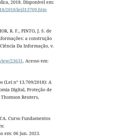
lica, 2018. Disponível em:
18/2018/lei/l13709.htm
R, R. F., PINTO, J. S. de
informações: a construção
Ciência Da Informação, v.
/view/23631
. Acesso em:
s (Lei n° 13.709/2018): A
mia Digital, Proteção de
a Thomson Reuters,
A. Curso Fundamentos
em:
o em: 06 jun. 2023.