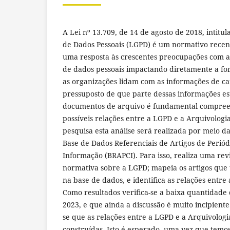
A Lei nº 13.709, de 14 de agosto de 2018, intitu
de Dados Pessoais (LGPD) é um normativo recent
uma resposta às crescentes preocupações com a
de dados pessoais impactando diretamente a fo
as organizações lidam com as informações de ca
pressuposto de que parte dessas informações es
documentos de arquivo é fundamental compreen
possíveis relações entre a LGPD e a Arquivologi
pesquisa esta análise será realizada por meio da
Base de Dados Referenciais de Artigos de Periód
Informação (BRAPCI). Para isso, realiza uma revi
normativa sobre a LGPD; mapeia os artigos que 
na base de dados, e identifica as relações entre 
Como resultados verifica-se a baixa quantidade 
2023, e que ainda a discussão é muito incipiente
se que as relações entre a LGPD e a Arquivologi
construídas. Isto é esperado, uma vez que temo