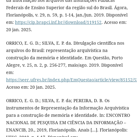
da Informação nos arquivos das Instituições Públicas
Federais de Ensino Superior da região sul do Brasil. Ágora,
Florianópolis, v. 29, n. 59, p. 1-14, jan./jun. 2019. Disponível
em:
https://cip.brapci.inf.br//download/119152
. Acesso em:
20 jan. 2025.
ORRICO, E. G. D.; SILVA, E. P. da. Divulgação científica nos
arquivos do Brasil: representação arquivística na
construção da memória e identidade. Em Questão, Porto
Alegre, v. 25, n. 2, p. 256-277, maio/ago. 2019. Disponível
em:
https://seer.ufrgs.br/index.php/EmQuestao/article/view/85152/
Acesso em: 20 jan. 2025.
ORRICO, E. G. D.; SILVA, E. P. da; PEREIRA, D. B. Os
instrumentos de Representação da Informação Arquivística
para a construção de memória e identidade. In: ENCONTRO
NACIONAL DE PESQUISA EM CIÊNCIA DA INFORMAÇÃO –
ENANCIB, 20., 2019, Florianópolis. Anais [...]. Florianópolis: