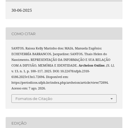
30-06-2025
COMO CITAR
SANTOS, Raissa Kelly Marinho dos; MAIA, Manuela Eugênio;
ECHEVERRÍA BARRANCOS, Jacqueline; SANTOS, Thais Helen do
Nascimento. REPRESENTAÇÃO DA INFORMAÇÃO E SUA RELAÇÃO
COM A DIFUSÃO, MEMÓRIA E IDENTIDADE.
Archeion Online
,
[S. l.]
,
v. 13, n. 1, p. 100–117, 2025. DOI: 10.22478/ufpb.2318-
6186.2025v13n1.72694. Disponível em:
https://periodicos.ufpb.br/index.php/archeion/article/view/72694.
Acesso em: 7 ago. 2026.
Fomatos de Citação
EDIÇÃO