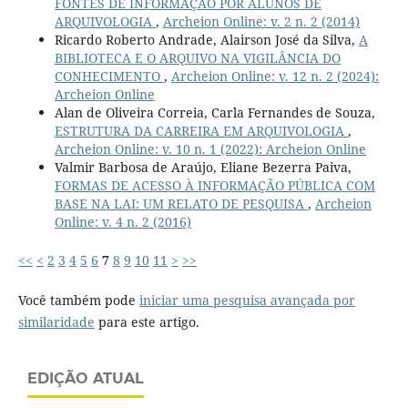
FONTES DE INFORMAÇÃO POR ALUNOS DE
ARQUIVOLOGIA
,
Archeion Online: v. 2 n. 2 (2014)
Ricardo Roberto Andrade, Alairson José da Silva,
A
BIBLIOTECA E O ARQUIVO NA VIGILÂNCIA DO
CONHECIMENTO
,
Archeion Online: v. 12 n. 2 (2024):
Archeion Online
Alan de Oliveira Correia, Carla Fernandes de Souza,
ESTRUTURA DA CARREIRA EM ARQUIVOLOGIA
,
Archeion Online: v. 10 n. 1 (2022): Archeion Online
Valmir Barbosa de Araújo, Eliane Bezerra Paiva,
FORMAS DE ACESSO À INFORMAÇÃO PÚBLICA COM
BASE NA LAI: UM RELATO DE PESQUISA
,
Archeion
Online: v. 4 n. 2 (2016)
<<
<
2
3
4
5
6
7
8
9
10
11
>
>>
Você também pode
iniciar uma pesquisa avançada por
similaridade
para este artigo.
EDIÇÃO ATUAL