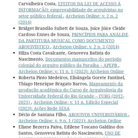
Carvalheira Costa,
EFEITOS DA LEI DE ACESSO À
INFORMAÇÃO: empregabilidade de arquivistas no
setor público federal
,
Archeion Online: v. 2 n. 2
(2014)
Bridget Brandão Suhett de Souza, Joice Jóice Cleide
Cardoso Ennes de Souza,
PRINCÍPIOS PARA ANÁLISE
DA PARTITURA MUSICAL COMO DOCUMENTO
ARQUIVÍSTICO
,
Archeion Online: v. 2 n. 2 (2014)
Hilza Costa Cavalcante, Genoveva Batista do
Nascimento,
Documentos manuscritos do período
colonial do arquivo público da Paraíba – APEPB
,
Archeion Online: v. 11 n. 1 (2023): Archeion Online
Roberta Pinto Medeiros, Elisângela Gorete Fantinel,
Thiago Henrique Bragato Barros,
Mapeamento da
produção acadêmica do Curso de Arquivologia da
Universidade Federal do Rio Grande – FURG (2012-
2021)
,
Archeion Online: v. 11 n. Edição Especial
(2023): Ações Rede SESA
Décio de Santana Filho,
ARQUIVOS UNIVERSITÁRIOS
,
Archeion Online: v. 9 n. 1 (2021): Archeion Online
Eliane Bezerra Paiva, Edilene Toscano Galdino dos
Santos, Genoveva Batista do Nascimento,
USO DE