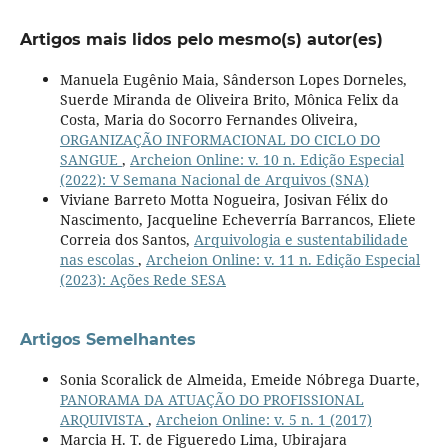
Artigos mais lidos pelo mesmo(s) autor(es)
Manuela Eugênio Maia, Sânderson Lopes Dorneles,
Suerde Miranda de Oliveira Brito, Mônica Felix da
Costa, Maria do Socorro Fernandes Oliveira,
ORGANIZAÇÃO INFORMACIONAL DO CICLO DO
SANGUE
,
Archeion Online: v. 10 n. Edição Especial
(2022): V Semana Nacional de Arquivos (SNA)
Viviane Barreto Motta Nogueira, Josivan Félix do
Nascimento, Jacqueline Echeverría Barrancos, Eliete
Correia dos Santos,
Arquivologia e sustentabilidade
nas escolas
,
Archeion Online: v. 11 n. Edição Especial
(2023): Ações Rede SESA
Artigos Semelhantes
Sonia Scoralick de Almeida, Emeide Nóbrega Duarte,
PANORAMA DA ATUAÇÃO DO PROFISSIONAL
ARQUIVISTA
,
Archeion Online: v. 5 n. 1 (2017)
Marcia H. T. de Figueredo Lima, Ubirajara