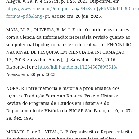
Alegre, v. 29, n. e-125811, p. 1-25, 2023. Disponível em:
https://www.scielo.br/j/emquestao/a/HzSvbJJyKRVKbd9Lj6JCbrp
format=pdf&lang=pt
. Acesso em: 20 jan. 2025.
MAIA, M. E.; OLIVEIRA, B. M. J. F. de. O cordel e os enlaces
com a Ciência da Informação: necessária revisão quanto ao
seu potencial tipológico na esfera descritiva. In: ENCONTRO
NACIONAL DE PESQUISA EM CIÊNCIA DA INFORMAÇÃO,
17., 2016, Salvador. Anais [...]. Salvador: UFBA, 2016.
Disponível em:
http://hdl.handle.net/123456789/3518/
.
Acesso em: 20 jan. 2025.
NORA, P. Entre memória e história a problemática dos
lugares. Tradução Yara Aun Khoury. Projeto História:
Revista do Programa de Estudos em História e do
Departamento de História da PUC-SP, São Paulo, n. 10, p. 07-
28, dez. 1993.
MORAES, F. de L.; VITAL, L. P. Organização e Representação