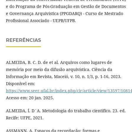
e do Programa de Pós-Graduação em Gestão de Documentos
e Governança Arquivística (PPGDARQ) - Curso de Mestrado
Profissional Associado - UEPB/UFPB.
REFERÊNCIAS
ALMEIDA, B. C. D. de et al. Arquivos como lugares de
memória por meio da difusão arquivística. Ciência da
Informação em Revista, Maceió, v. 10, n. 1/3, p. 1-16, 2023.
Disponível em:
https://www.seer.ufal.br/index.php/cir/article/view/13597/1081
Acesso em: 20 jan. 2025.
ALMEIDA, Í. D´A. Metodologia do trabalho científico. 23. ed.
Recife: UFPE, 2021.
ASSMANN, A. Espaços da recordação: formas e