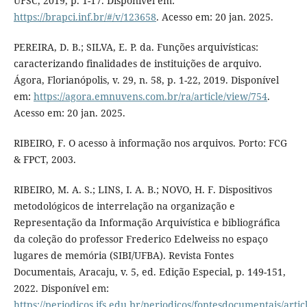
UFSC, 2019, p. 1-17. Disponível em:
https://brapci.inf.br/#/v/123658
. Acesso em: 20 jan. 2025.
PEREIRA, D. B.; SILVA, E. P. da. Funções arquivísticas:
caracterizando finalidades de instituições de arquivo.
Ágora, Florianópolis, v. 29, n. 58, p. 1-22, 2019. Disponível
em:
https://agora.emnuvens.com.br/ra/article/view/754
.
Acesso em: 20 jan. 2025.
RIBEIRO, F. O acesso à informação nos arquivos. Porto: FCG
& FPCT, 2003.
RIBEIRO, M. A. S.; LINS, I. A. B.; NOVO, H. F. Dispositivos
metodológicos de interrelação na organização e
Representação da Informação Arquivística e bibliográfica
da coleção do professor Frederico Edelweiss no espaço
lugares de memória (SIBI/UFBA). Revista Fontes
Documentais, Aracaju, v. 5, ed. Edição Especial, p. 149-151,
2022. Disponível em:
https://periodicos.ifs.edu.br/periodicos/fontesdocumentais/arti