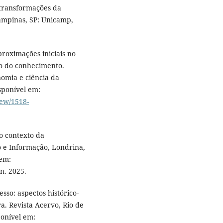
transformações da
ampinas, SP: Unicamp,
proximações iniciais no
ão do conhecimento.
nomia e ciência da
isponível em:
iew/1518-
o contexto da
o e Informação, Londrina,
 em:
an. 2025.
sso: aspectos histórico-
ra. Revista Acervo, Rio de
sponível em: