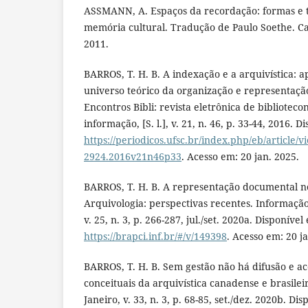
ASSMANN, A. Espaços da recordação: formas e 
memória cultural. Tradução de Paulo Soethe. C
2011.
BARROS, T. H. B. A indexação e a arquivística: a
universo teórico da organização e representaç
Encontros Bibli: revista eletrônica de biblioteco
informação, [S. l.], v. 21, n. 46, p. 33-44, 2016. D
https://periodicos.ufsc.br/index.php/eb/article/v
2924.2016v21n46p33
. Acesso em: 20 jan. 2025.
BARROS, T. H. B. A representação documental n
Arquivologia: perspectivas recentes. Informaçã
v. 25, n. 3, p. 266-287, jul./set. 2020a. Disponível
https://brapci.inf.br/#/v/149398
. Acesso em: 20 j
BARROS, T. H. B. Sem gestão não há difusão e ace
conceituais da arquivística canadense e brasilei
Janeiro, v. 33, n. 3, p. 68-85, set./dez. 2020b. Di