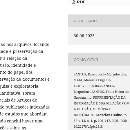
PDF
PUBLICADO
30-06-2025
ão nos arquivos, focando
idade e preservação da
r a relação da
COMO CITAR
usão, identidade e
ento do papel dos
SANTOS, Raissa Kelly Marinho dos;
servação de documentos e
MAIA, Manuela Eugênio;
uisa é exploratória,
ECHEVERRÍA BARRANCOS,
Jacqueline; SANTOS, Thais Helen do
quantitativa. Foram
Nascimento. REPRESENTAÇÃO DA
ciais de Artigos de
INFORMAÇÃO E SUA RELAÇÃO COM
do publicações indexadas
A DIFUSÃO, MEMÓRIA E
z de estudos que abordam
IDENTIDADE.
Archeion Online
,
[S.
tudo conclui haver uma
l.]
, v. 13, n. 1, p. 100–117, 2025. DOI:
10.22478/ufpb.2318-
ções sobre as