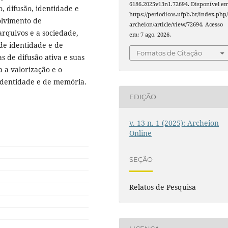
6186.2025v13n1.72694. Disponível em
, difusão, identidade e
https://periodicos.ufpb.br/index.php
olvimento de
archeion/article/view/72694. Acesso
rquivos e a sociedade,
em: 7 ago. 2026.
de identidade e de
Fomatos de Citação
 de difusão ativa e suas
 a valorização e o
identidade e de memória.
EDIÇÃO
v. 13 n. 1 (2025): Archeion
Online
SEÇÃO
Relatos de Pesquisa