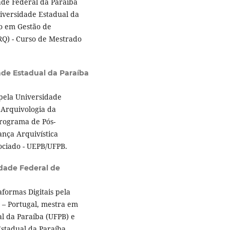
ade Federal da Paraíba
iversidade Estadual da
o em Gestão de
Q) - Curso de Mestrado
ade Estadual da Paraíba
pela Universidade
 Arquivologia da
Programa de Pós-
nça Arquivística
ociado - UEPB/UFPB.
dade Federal de
ormas Digitais pela
 – Portugal, mestra em
l da Paraíba (UFPB) e
stadual da Paraíba