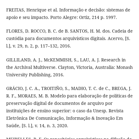
FREITAS, Henrique et al. Informação e decisão: sistemas de
apoio e seu impacto. Porto Alegre: Ortiz, 214 p. 1997.
FLORES, D. ROCCO, B. C. de B. SANTOS, H. M. dos. Cadeia de
custódia para documentos arquivísticos digitais. Acervo, [S.
l.], v. 29, n. 2, p. 117–132, 2016.
GILLILAND, A. J., McKEMMISH, S., LAU, A. J. Research in
the Archival Multiverse. Clayton, Victoria, Australia: Monash
University Publishing, 2016.
GRÁCIO, J. C. A., TROITIÑO, S., MADIO, T. C. de C., BREGA, J.
R. F., MORAES, M. B. Modelo para elaboração de políticas de
preservação digital de documentos de arquivo por
instituições de ensino superior: o caso da Unesp. Revista
Eletrônica De Comunicação, Informação & Inovação Em
Saúde, [S. l.], v. 14, n. 3, 2020.