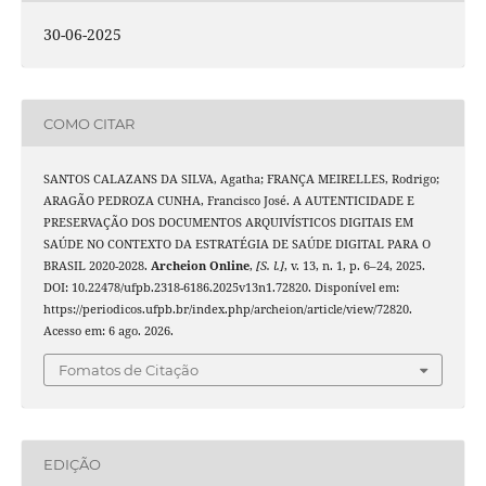
30-06-2025
COMO CITAR
SANTOS CALAZANS DA SILVA, Agatha; FRANÇA MEIRELLES, Rodrigo;
ARAGÃO PEDROZA CUNHA, Francisco José. A AUTENTICIDADE E
PRESERVAÇÃO DOS DOCUMENTOS ARQUIVÍSTICOS DIGITAIS EM
SAÚDE NO CONTEXTO DA ESTRATÉGIA DE SAÚDE DIGITAL PARA O
BRASIL 2020-2028.
Archeion Online
,
[S. l.]
, v. 13, n. 1, p. 6–24, 2025.
DOI: 10.22478/ufpb.2318-6186.2025v13n1.72820. Disponível em:
https://periodicos.ufpb.br/index.php/archeion/article/view/72820.
Acesso em: 6 ago. 2026.
Fomatos de Citação
EDIÇÃO