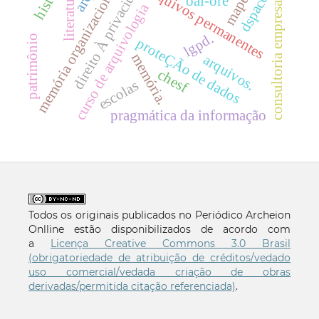
direito À privacidade
consultoria empresarial.
memória organizacional
arquivos permanentes
literatura
dspace
oai-ore
curso de arquivologia
lgpd.
patrimônio
proteÇÃo de dados
memória.
arquivos.
chesf
escolas
pragmática da informação
Todos os originais publicados no Periódico Archeion
Onlline estão disponibilizados de acordo com
a
Licença Creative Commons 3.0 Brasil
(obrigatoriedade de atribuição de créditos/vedado
uso comercial/vedada criação de obras
derivadas/permitida citação referenciada)
.