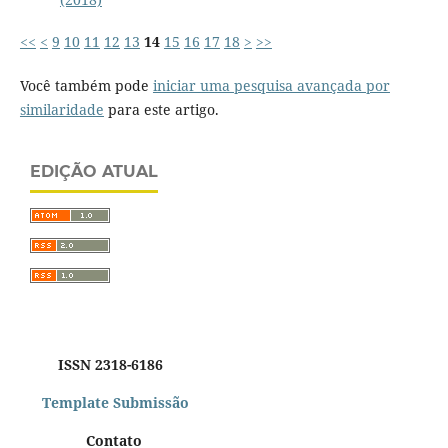
<<
<
9
10
11
12
13
14
15
16
17
18
>
>>
Você também pode
iniciar uma pesquisa avançada por
similaridade
para este artigo.
EDIÇÃO ATUAL
ISSN 2318-6186
Template Submissão
Contato