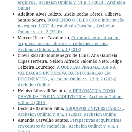
arquivos
,
Archeion Online: v. 11 n. 1 (2023): Archeion
Online
Adeilton Alves Calixto, Gisele Rocha Côrtes, Gilberta
Santos Soares,
ROMPENDO O SILÊNCIO: a informação
no espaço LGBT do estado da Paraíba
,
Archeion
Online: v. 4 n. 2 (2016)
Marcos Ulisses Cavalheiro,
Curadoria educativa em
arquivos-museus literários: reflexões iniciais
,
Archeion Online: v. 6 n. 1 (2018)
Clóvis Ricardo Montenegro de Lima, Ana Gabriela
Clipes Ferreira, Nelson Alfredo Salomão Neto, Felipe
Teixeira Lourenço,
A QUESTÃO PRAGMÁTICA NA
VALIDAÇÃO DISCURSIVA DA INFORMAÇÃO EM
DOCUMENTOS
,
Archeion Online: v. 12 n. 2 (2024):
Archeion Online
Heloísa Liberalli Bellotto,
A DIPLOMÁTICA COMO
CHAVE DA TEORIA ARQUIVÍSTICA
,
Archeion Online:
v. 3 n. 2 (2015)
Décio de Santana Filho,
ARQUIVOS UNIVERSITÁRIOS
,
Archeion Online: v. 9 n. 1 (2021): Archeion Online
Amanda Carvalho Santos,
Perspectivas arquivísticas
em centros de memória
,
Archeion Online: v. 6 n. 1
(2018)