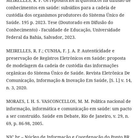
MEIRELLES, R. F. Os repositórios arquivísticos na difusão de
conhecimentos em saúde: subsídios para a cadeia de
custódia dos organismos produtores do Sistema Único de
Saúde. 195 p. 2023. Tese (Doutorado em Difusão do
Conhecimento) - Faculdade de Educação, Universidade
Federal da Bahia, Salvador, 2023.
MEIRELLES, R. F.; CUNHA, F. J. A. P. Autenticidade e
preservação de Registros Eletrônicos em Saúde: proposta
de modelagem da cadeia de custódia das informações
orgânicas do Sistema Único de Saúde. Revista Eletrônica De
Comunicação, Informação & Inovação Em Saúde, [S. l.] v. 14,
n. 3, 2020.
MORAES, I. H. S. VASCONCELLOS, M. M. Política nacional de
informação, informática e comunicação em saúde: um pacto
a ser construído. Saúde em Debate, Rio de Janeiro, v. 29, n.
69, p. 86-98, 2005.
NIC.br – Núcleo de Informação e Coordenação do Ponto BR.