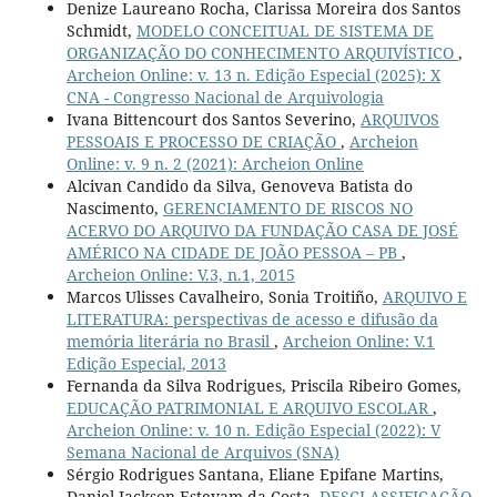
Denize Laureano Rocha, Clarissa Moreira dos Santos
Schmidt,
MODELO CONCEITUAL DE SISTEMA DE
ORGANIZAÇÃO DO CONHECIMENTO ARQUIVÍSTICO
,
Archeion Online: v. 13 n. Edição Especial (2025): X
CNA - Congresso Nacional de Arquivologia
Ivana Bittencourt dos Santos Severino,
ARQUIVOS
PESSOAIS E PROCESSO DE CRIAÇÃO
,
Archeion
Online: v. 9 n. 2 (2021): Archeion Online
Alcivan Candido da Silva, Genoveva Batista do
Nascimento,
GERENCIAMENTO DE RISCOS NO
ACERVO DO ARQUIVO DA FUNDAÇÃO CASA DE JOSÉ
AMÉRICO NA CIDADE DE JOÃO PESSOA – PB
,
Archeion Online: V.3, n.1, 2015
Marcos Ulisses Cavalheiro, Sonia Troitiño,
ARQUIVO E
LITERATURA: perspectivas de acesso e difusão da
memória literária no Brasil
,
Archeion Online: V.1
Edição Especial, 2013
Fernanda da Silva Rodrigues, Priscila Ribeiro Gomes,
EDUCAÇÃO PATRIMONIAL E ARQUIVO ESCOLAR
,
Archeion Online: v. 10 n. Edição Especial (2022): V
Semana Nacional de Arquivos (SNA)
Sérgio Rodrigues Santana, Eliane Epifane Martins,
Daniel Jackson Estevam da Costa,
DESCLASSIFICAÇÃO