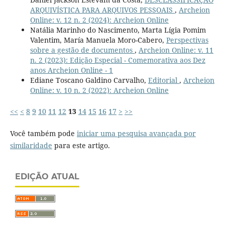
ARQUIVÍSTICA PARA ARQUIVOS PESSOAIS
,
Archeion
Online: v. 12 n. 2 (2024): Archeion Online
Natália Marinho do Nascimento, Marta Lígia Pomim
Valentim, María Manuela Moro-Cabero,
Perspectivas
sobre a gestão de documentos
,
Archeion Online: v. 11
n. 2 (2023): Edição Especial - Comemorativa aos Dez
anos Archeion Online - 1
Ediane Toscano Galdino Carvalho,
Editorial
,
Archeion
Online: v. 10 n. 2 (2022): Archeion Online
<<
<
8
9
10
11
12
13
14
15
16
17
>
>>
Você também pode
iniciar uma pesquisa avançada por
similaridade
para este artigo.
EDIÇÃO ATUAL