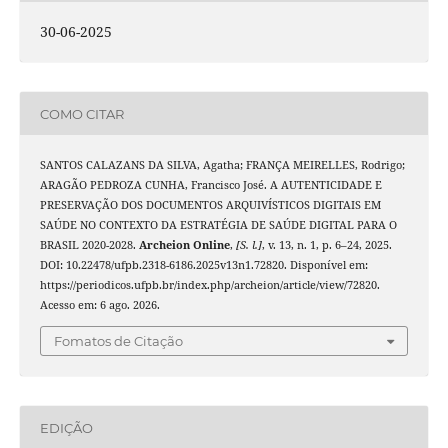
30-06-2025
COMO CITAR
SANTOS CALAZANS DA SILVA, Agatha; FRANÇA MEIRELLES, Rodrigo;
ARAGÃO PEDROZA CUNHA, Francisco José. A AUTENTICIDADE E
PRESERVAÇÃO DOS DOCUMENTOS ARQUIVÍSTICOS DIGITAIS EM
SAÚDE NO CONTEXTO DA ESTRATÉGIA DE SAÚDE DIGITAL PARA O
BRASIL 2020-2028.
Archeion Online
,
[S. l.]
, v. 13, n. 1, p. 6–24, 2025.
DOI: 10.22478/ufpb.2318-6186.2025v13n1.72820. Disponível em:
https://periodicos.ufpb.br/index.php/archeion/article/view/72820.
Acesso em: 6 ago. 2026.
Fomatos de Citação
EDIÇÃO