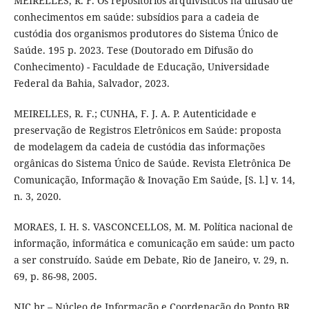
MEIRELLES, R. F. Os repositórios arquivísticos na difusão de
conhecimentos em saúde: subsídios para a cadeia de
custódia dos organismos produtores do Sistema Único de
Saúde. 195 p. 2023. Tese (Doutorado em Difusão do
Conhecimento) - Faculdade de Educação, Universidade
Federal da Bahia, Salvador, 2023.
MEIRELLES, R. F.; CUNHA, F. J. A. P. Autenticidade e
preservação de Registros Eletrônicos em Saúde: proposta
de modelagem da cadeia de custódia das informações
orgânicas do Sistema Único de Saúde. Revista Eletrônica De
Comunicação, Informação & Inovação Em Saúde, [S. l.] v. 14,
n. 3, 2020.
MORAES, I. H. S. VASCONCELLOS, M. M. Política nacional de
informação, informática e comunicação em saúde: um pacto
a ser construído. Saúde em Debate, Rio de Janeiro, v. 29, n.
69, p. 86-98, 2005.
NIC.br – Núcleo de Informação e Coordenação do Ponto BR.