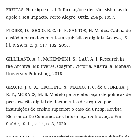
FREITAS, Henrique et al. Informação e decisão: sistemas de
apoio e seu impacto. Porto Alegre: Ortiz, 214 p. 1997.
FLORES, D. ROCCO, B. C. de B. SANTOS, H. M. dos. Cadeia de
custódia para documentos arquivísticos digitais. Acervo, [S.
l.], v. 29, n. 2, p. 117–132, 2016.
GILLILAND, A. J., McKEMMISH, S., LAU, A. J. Research in
the Archival Multiverse. Clayton, Victoria, Australia: Monash
University Publishing, 2016.
GRÁCIO, J. C. A., TROITIÑO, S., MADIO, T. C. de C., BREGA, J.
R. F., MORAES, M. B. Modelo para elaboração de políticas de
preservação digital de documentos de arquivo por
instituições de ensino superior: o caso da Unesp. Revista
Eletrônica De Comunicação, Informação & Inovação Em
Saúde, [S. l.], v. 14, n. 3, 2020.