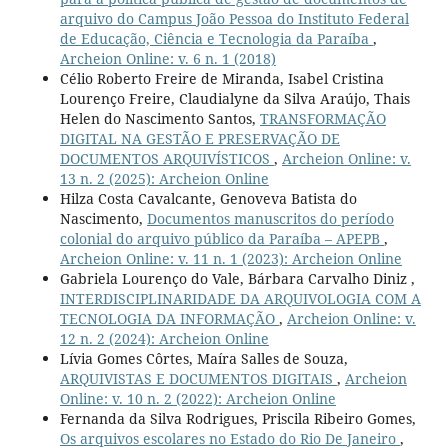
arquivo do Campus João Pessoa do Instituto Federal
de Educação, Ciência e Tecnologia da Paraíba
,
Archeion Online: v. 6 n. 1 (2018)
Célio Roberto Freire de Miranda, Isabel Cristina
Lourenço Freire, Claudialyne da Silva Araújo, Thais
Helen do Nascimento Santos,
TRANSFORMAÇÃO
DIGITAL NA GESTÃO E PRESERVAÇÃO DE
DOCUMENTOS ARQUIVÍSTICOS
,
Archeion Online: v.
13 n. 2 (2025): Archeion Online
Hilza Costa Cavalcante, Genoveva Batista do
Nascimento,
Documentos manuscritos do período
colonial do arquivo público da Paraíba – APEPB
,
Archeion Online: v. 11 n. 1 (2023): Archeion Online
Gabriela Lourenço do Vale, Bárbara Carvalho Diniz ,
INTERDISCIPLINARIDADE DA ARQUIVOLOGIA COM A
TECNOLOGIA DA INFORMAÇÃO
,
Archeion Online: v.
12 n. 2 (2024): Archeion Online
Lívia Gomes Côrtes, Maíra Salles de Souza,
ARQUIVISTAS E DOCUMENTOS DIGITAIS
,
Archeion
Online: v. 10 n. 2 (2022): Archeion Online
Fernanda da Silva Rodrigues, Priscila Ribeiro Gomes,
Os arquivos escolares no Estado do Rio De Janeiro
,