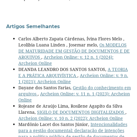
Artigos Semelhantes
Carlos Alberto Zapata Cárdenas, Ívina Flores Melo ,
Leolibia Luana Linden , Josemar melo,
Os MODELOS
DE MATURIDADE EM GESTÃO DE DOCUMENTOS E DE
ARQUIVOS
,
Archeion Online: v. 12 n. 1 (2024):
Archeion Online
DEANDA LEANDRO DOS SANTOS SANTOS,
A TEORIA
E A PRÁTICA ARQUIVÍSTICA
,
Archeion Online: v. 9 n.
1 (2021): Archeion Online
Dayane dos Santos Farias,
Gestão do conhecimento em
arquivos
,
Archeion Online: v. 11 n. 1 (2023): Archeion
Online
Rojeane de Araújo Lima, Rosilene Agapito da Silva
Llarena,
SIGILO DE DOCUMENTOS DIGITALIZADOS
,
Archeion Online: v. 10 n. 2 (2022): Archeion Online
Mardônio Lacet dos Santos Júnior,
Intencionalidades
para a gestão documental: declaração de intenções
para a política pública de gestão de documentos de