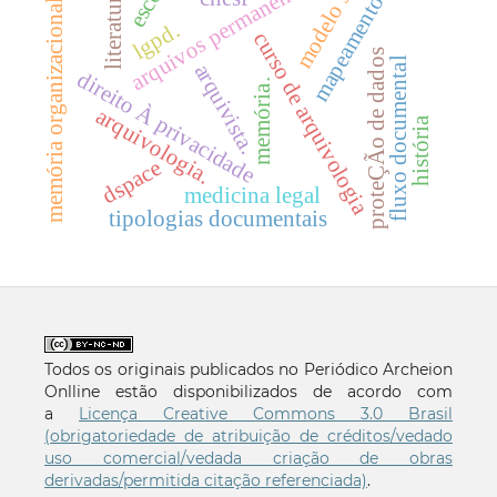
modelo seci
arquivos permanentes
literatura
mapeamento
memória organizacional
lgpd.
curso de arquivologia
proteÇÃo de dados
fluxo documental
arquivista.
direito À privacidade
memória.
arquivologia.
história
dspace
medicina legal
tipologias documentais
Todos os originais publicados no Periódico Archeion
Onlline estão disponibilizados de acordo com
a
Licença Creative Commons 3.0 Brasil
(obrigatoriedade de atribuição de créditos/vedado
uso comercial/vedada criação de obras
derivadas/permitida citação referenciada)
.