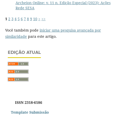
Archeion Online: v. 11 n. Edição Especial (2023): Ações
Rede SESA
1
2
3
4
5
6
7
8
9
10
>
>>
Você também pode
iniciar uma pesquisa avançada por
similaridade
para este artigo.
EDIÇÃO ATUAL
ISSN 2318-6186
Template Submissão