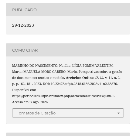
PUBLICADO
29-12-2023
COMO CITAR
MARINHO DO NASCIMENTO, Natália; LÍGIA POMIM VALENTIM,
Marta; MANUELA MORO-CABERO, María. Perspectivas sobre a gestão
de documentos: teorias e modelo.
Archeion Online
,
[S. l.]
, v. 11, n. 2,
p. p.162–181, 2023. DOI: 10.22478/ufpb.2318-6186.2023v11n2.68876.
Disponível em:
https://periodicos.ufpb.br/index.php/archeion/article/view/68876.
Acesso em: 7 ago. 2026.
Fomatos de Citação