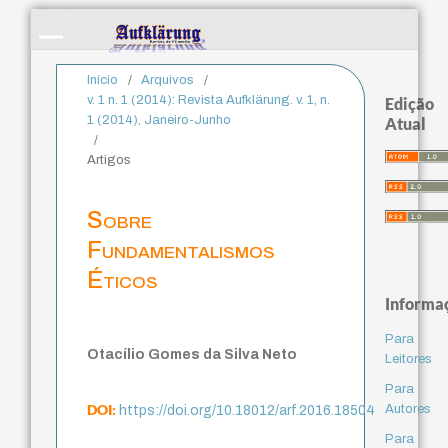
Início
/
Arquivos
/
v. 1 n. 1 (2014): Revista Aufklärung. v. 1, n.
Edição
1 (2014), Janeiro-Junho
Atual
/
Artigos
Sobre
Fundamentalismos
Éticos
Informa
Para
Otacílio Gomes da Silva Neto
Leitores
Para
DOI:
Autores
https://doi.org/10.18012/arf.2016.18504
Para