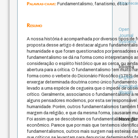
Palavras-chave:
Bibliotecá
Fundamentalismo, fanatismo, ética
Resumo
Open
Journal
A nossa história é acompanhada por diversos tipos de
Systems
proposta desse artigo é destacar alguns fundamentali
humanidade e que foram questionados por pensadores e 
fundamentalismo se dá na forma como interpretamos a
consideração o espírito histórico que as cerca, ou ai
Idioma
abertura para a crítica. O fundamentalismo tem muito h
forma como o verbete do Dicionário Filosófico (1752) de
English
enxergar determinada doutrina como único fundamento 
Portuguê
levado a uma espécie de cegueira que o impede de observ
(Brasil)
crítico. Geralmente, associamos o fundamentalismo à re
alguns pensadores modernos, por esta ser responsável
humanidade. Porém, outros fundamentalismos também 
margem da religião, e que da mesma forma, causaram mu
Navegar
Foi assim que se descobriram os fundamentalismos: filosóf
econômico. Parece que por mais que tentemos identific
fundamentalismos, outros mais surgem nas esteiras d
que críticos se levantam para denunciar determinados f