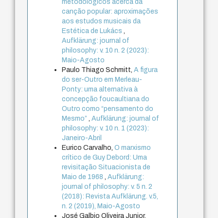
metodológicos acerca da
canção popular: aproximações
aos estudos musicais da
Estética de Lukács
,
Aufklärung: journal of
philosophy: v. 10 n. 2 (2023):
Maio-Agosto
Paulo Thiago Schmitt,
A figura
do ser-Outro em Merleau-
Ponty: uma alternativa à
concepção foucaultiana do
Outro como “pensamento do
Mesmo”
,
Aufklärung: journal of
philosophy: v. 10 n. 1 (2023):
Janeiro-Abril
Eurico Carvalho,
O marxismo
crítico de Guy Debord: Uma
revisitação Situacionista de
Maio de 1968
,
Aufklärung:
journal of philosophy: v. 5 n. 2
(2018): Revista Aufklärung. v.5,
n. 2 (2019), Maio-Agosto
José Galbio Oliveira Junior,