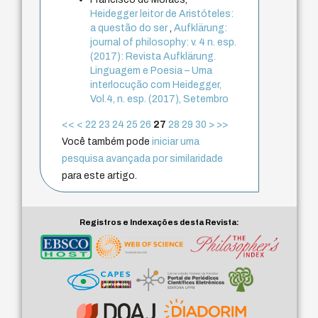
Heidegger leitor de Aristóteles:
a questão do ser
,
Aufklärung:
journal of philosophy: v. 4 n. esp.
(2017): Revista Aufklärung.
Linguagem e Poesia – Uma
interlocução com Heidegger,
Vol.4, n. esp. (2017), Setembro
<<
<
22
23
24
25
26
27
28
29
30
>
>>
Você também pode
iniciar uma
pesquisa avançada por similaridade
para este artigo.
Registros e Indexações desta Revista: