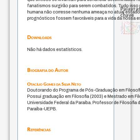
fanatismos surgirão para serem combatidos. Tudo isso p
Palavras
humana não corresse nenhuma ameaça no atual estado 
chave
prognósticos fossem favoráveis para a vida da nossa e
metafísica do tempo
filosofia brasileira
não maleficência
filosofias indígena
j.c.m. neto
identidade nacional
mind
experiência temporal
sacrifí
fundamentalismo
protágoras
palavra
leyes
philosophy
jacobi
intolerância
perdón
lei
género
desejo
bataille
violencia
animais
idade
logos
literatura (poética)
Downloads
Não há dados estatísticos.
Biografia do Autor
Otacílio Gomes da Silva Neto
Doutorando do Programa de Pós-Graduação em Filoso
Possui graduação em Filosofia (2003) e Mestrado em Fil
Universidade Federal da Paraíba. Professor de Filosofia
Paraíba-UEPB.
Referências