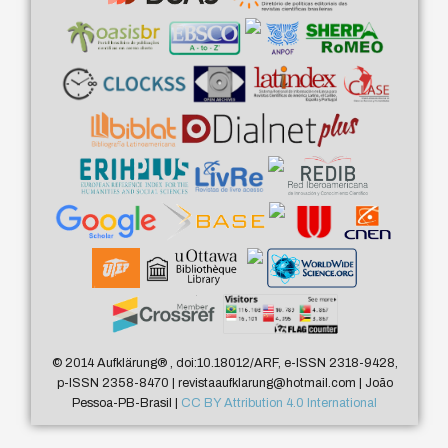
© 2014 Aufklärung
®
, doi:10.18012/ARF, e-ISSN 2318-9428,
p-ISSN 2358-8470 | revistaaufklarung@hotmail.com | João
Pessoa-PB-Brasil |
CC BY Attribution 4.0 International