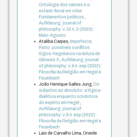
Ontologia dos valores e o
estado fiscal em crise:
Fundamentos jurídicos
,
Aufklärung: journal of
philosophy: v. 10 n. 2 (2023):
Maio-Agosto
Ataliba Carpes,
Imperfecta
Ratio: possíveis conflitos
lógico-hegelianos na leitura de
Gênesis 3
,
Aufklärung: journal
of philosophy: v. 9 n. esp (2022):
Filosofia da Religião em Hegel e
Feuerbach
João Henrique Salles Jung,
Do
subjetivo ao absoluto: a lógica-
dialética enquanto condutora
do espírito em Hegel
,
Aufklärung: journal of
philosophy: v. 9 n. esp (2022):
Filosofia da Religião em Hegel e
Feuerbach
Lais de Carvalho Lima, Oneide