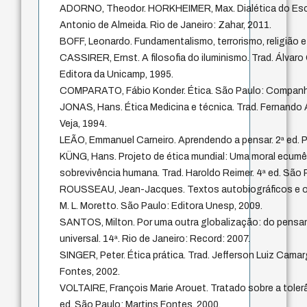
ADORNO, Theodor. HORKHEIMER, Max. Dialética do Escl
Antonio de Almeida. Rio de Janeiro: Zahar, 2011.
BOFF, Leonardo. Fundamentalismo, terrorismo, religião e
CASSIRER, Ernst. A filosofia do iluminismo. Trad. Álvaro
Editora da Unicamp, 1995.
COMPARATO, Fábio Konder. Ética. São Paulo: Companhi
JONAS, Hans. Ética Medicina e técnica. Trad. Fernando 
Veja, 1994.
LEÃO, Emmanuel Carneiro. Aprendendo a pensar. 2ª ed. P
KÜNG, Hans. Projeto de ética mundial: Uma moral ecumê
sobrevivência humana. Trad. Haroldo Reimer. 4ª ed. São 
ROUSSEAU, Jean-Jacques. Textos autobiográficos e out
M. L. Moretto. São Paulo: Editora Unesp, 2009.
SANTOS, Milton. Por uma outra globalização: do pensa
universal. 14ª. Rio de Janeiro: Record: 2007.
SINGER, Peter. Ética prática. Trad. Jefferson Luiz Camar
Fontes, 2002.
VOLTAIRE, François Marie Arouet. Tratado sobre a tolerâ
ed. São Paulo: Martins Fontes, 2000.