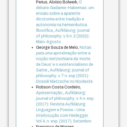
Perius, Aloísio Bolwerk,
O
debate Gadamer-Habermas: um
ensaio sobre a aparente
dicotomia entre tradição e
autonomia na hermenêutica
filosófica
,
Aufklärung: journal
of philosophy: v. 9 n. 2 (2022):
Maio-Agosto
George Souza de Melo,
Notas
para uma aproximação entre a
noção nietzschiana da ‘morte
de Deus’ e o existencialismo de
Sartre
,
Aufklärung: journal of
philosophy: v. 7 n. esp (2021):
Dossiê Nietzsche no Nordeste
Robson Costa Cordeiro,
Apresentação
,
Aufklärung:
journal of philosophy: v. 4 n. esp.
(2017): Revista Aufklärung.
Linguagem e Poesia – Uma
interlocução com Heidegger,
Vol.4, n. esp. (2017), Setembro
Francisco de Moraes,