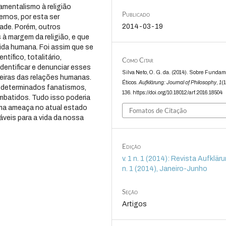
amentalismo à religião
Publicado
rnos, por esta ser
2014-03-19
ade. Porém, outros
 margem da religião, e que
ida humana. Foi assim que se
tífico, totalitário,
Como Citar
entificar e denunciar esses
Silva Neto, O. G. da. (2014). Sobre Funda
eiras das relações humanas.
Éticos.
Aufklärung: Journal of Philosophy
,
1
(1
r determinados fanatismos,
136. https://doi.org/10.18012/arf.2016.18504
mbatidos. Tudo isso poderia
uma ameaça no atual estado
Fomatos de Citação
veis para a vida da nossa
Edição
v. 1 n. 1 (2014): Revista Aufklärun
n. 1 (2014), Janeiro-Junho
Seção
Artigos