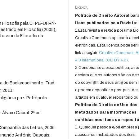
Licença
Política de Direito Autoral par
itens publicados pela Revista:
 Filosofia pela UFPB-UFRN-
estrado em Filosofia (2005),
1.Esta revista é regida por uma Li
fessor de Filosofia da
Creative Commons aplicada a rev
eletrônicas. Esta licença pode ser 
link a seguir:
Creative Commons Att
4.0 International (CC BY 4.0)
.
2.Consonante a essa politica, a re
declara que os autores são os det
do copyright de seus artigos sem r
 do Esclarescimento. Trad.
e podem depositar o pós-print de 
, 2011.
artigos em qualquer repositório ou 
ligião e paz. Petrópolis:
Política de Direito de Uso dos
Metadados para informações
 Álvaro Cabral. 2ª ed.
contidas nos itens do repositó
1. Qualquer pessoa e/ou empresa
ompanhia das Letras, 2006.
acessar os metadados dos itens
Fernando António Cascais.