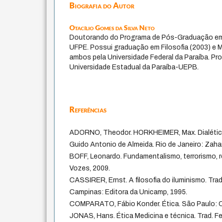
Biografia do Autor
Otacílio Gomes da Silva Neto
Doutorando do Programa de Pós-Graduação em
UFPE. Possui graduação em Filosofia (2003) e M
ambos pela Universidade Federal da Paraíba. Pro
Universidade Estadual da Paraíba-UEPB.
Referências
ADORNO, Theodor. HORKHEIMER, Max. Dialética
Guido Antonio de Almeida. Rio de Janeiro: Zahar
BOFF, Leonardo. Fundamentalismo, terrorismo, re
Vozes, 2009.
CASSIRER, Ernst. A filosofia do iluminismo. Trad.
Campinas: Editora da Unicamp, 1995.
COMPARATO, Fábio Konder. Ética. São Paulo: C
JONAS, Hans. Ética Medicina e técnica. Trad. 