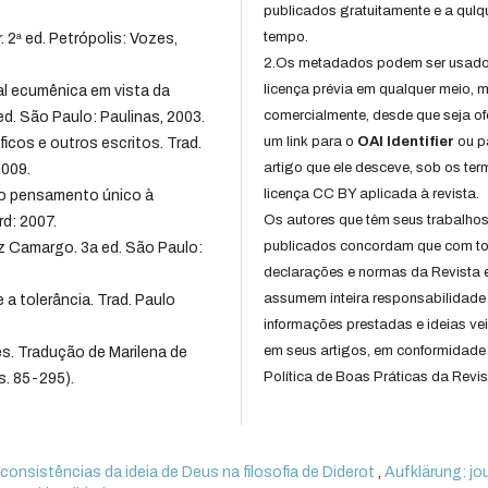
publicados gratuitamente e a qulq
tempo.
2ª ed. Petrópolis: Vozes,
2.Os metadados podem ser usad
licença prévia em qualquer meio,
al ecumênica em vista da
comercialmente, desde que seja of
ed. São Paulo: Paulinas, 2003.
um link para o
OAI Identifier
ou p
os e outros escritos. Trad.
artigo que ele desceve, sob os te
2009.
licença CC BY aplicada à revista.
do pensamento único à
Os autores que têm seus trabalho
rd: 2007.
publicados concordam que com t
uiz Camargo. 3a ed. São Paulo:
declarações e normas da Revista 
assumem inteira responsabilidade
a tolerância. Trad. Paulo
informações prestadas e ideias ve
em seus artigos, em conformidade
es. Tradução de Marilena de
Política de Boas Práticas da Revis
s. 85-295).
consistências da ideia de Deus na filosofia de Diderot
,
Aufklärung: jo