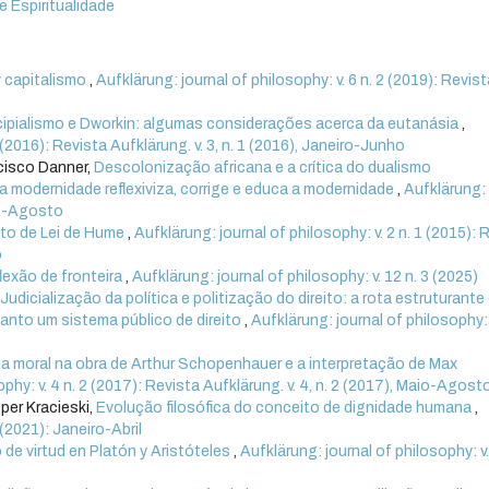
 e Espiritualidade
y capitalismo
,
Aufklärung: journal of philosophy: v. 6 n. 2 (2019): Revist
cipialismo e Dworkin: algumas considerações acerca da eutanásia
,
 (2016): Revista Aufklärung. v. 3, n. 1 (2016), Janeiro-Junho
ncisco Danner,
Descolonização africana e a crítica do dualismo
 modernidade reflexiviza, corrige e educa a modernidade
,
Aufklärung:
aio-Agosto
ito de Lei de Hume
,
Aufklärung: journal of philosophy: v. 2 n. 1 (2015): 
o
lexão de fronteira
,
Aufklärung: journal of philosophy: v. 12 n. 3 (2025)
,
Judicialização da política e politização do direito: a rota estruturante
uanto um sistema público de direito
,
Aufklärung: journal of philosophy: v
 moral na obra de Arthur Schopenhauer e a interpretação de Max
ophy: v. 4 n. 2 (2017): Revista Aufklärung. v. 4, n. 2 (2017), Maio-Agost
per Kracieski,
Evolução filosófica do conceito de dignidade humana
,
 (2021): Janeiro-Abril
de virtud en Platón y Aristóteles
,
Aufklärung: journal of philosophy: v.