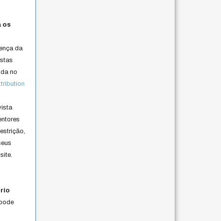
a os
cença da
istas
lida no
ribution
vista
entores
estrição,
seus
site.
rio
 pode