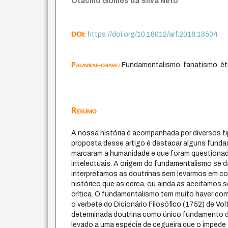
Otacílio Gomes da Silva Neto
DOI:
https://doi.org/10.18012/arf.2016.18504
Palavras-chave:
Fundamentalismo, fanatismo, ét
Resumo
A nossa história é acompanhada por diversos t
proposta desse artigo é destacar alguns fund
marcaram a humanidade e que foram questiona
intelectuais. A origem do fundamentalismo se 
interpretamos as doutrinas sem levarmos em co
histórico que as cerca, ou ainda as aceitamos 
crítica. O fundamentalismo tem muito haver co
o verbete do Dicionário Filosófico (1752) de Vol
determinada doutrina como único fundamento d
levado a uma espécie de cegueira que o impede 