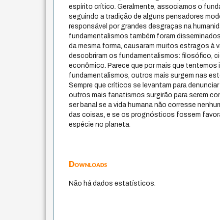
espírito crítico. Geralmente, associamos o fund
seguindo a tradição de alguns pensadores mode
responsável por grandes desgraças na humanid
fundamentalismos também foram disseminados à
da mesma forma, causaram muitos estragos à v
descobriram os fundamentalismos: filosófico, cien
econômico. Parece que por mais que tentemos id
fundamentalismos, outros mais surgem nas est
Sempre que críticos se levantam para denuncia
outros mais fanatismos surgirão para serem co
ser banal se a vida humana não corresse nenh
das coisas, e se os prognósticos fossem favorá
espécie no planeta.
Downloads
Não há dados estatísticos.