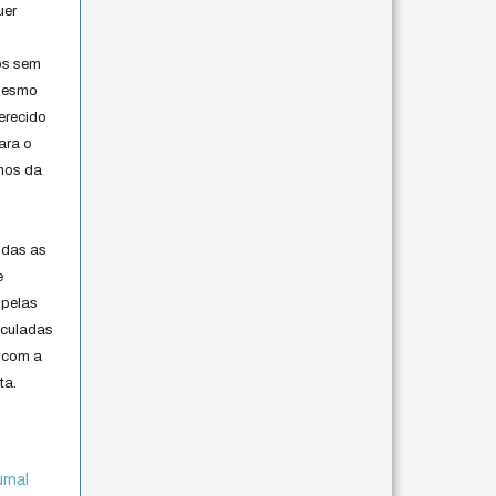
uer
os sem
 mesmo
erecido
ara o
rmos da
s
odas as
e
 pelas
iculadas
 com a
ta.
urnal