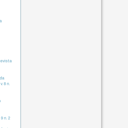
a
Revista
 da
. 8 n.
o
 9 n. 2