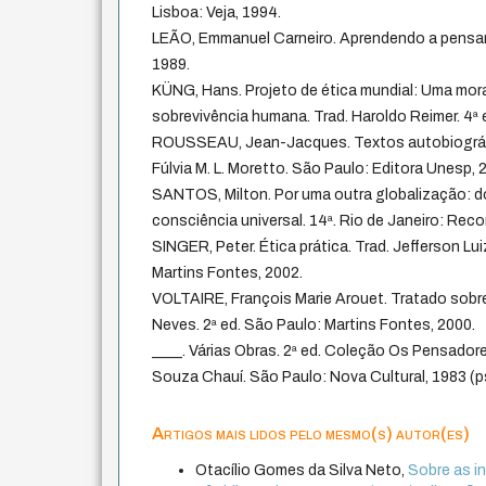
Lisboa: Veja, 1994.
LEÃO, Emmanuel Carneiro. Aprendendo a pensar. 
1989.
KÜNG, Hans. Projeto de ética mundial: Uma mor
sobrevivência humana. Trad. Haroldo Reimer. 4ª 
ROUSSEAU, Jean-Jacques. Textos autobiográfic
Fúlvia M. L. Moretto. São Paulo: Editora Unesp, 
SANTOS, Milton. Por uma outra globalização: 
consciência universal. 14ª. Rio de Janeiro: Reco
SINGER, Peter. Ética prática. Trad. Jefferson L
Martins Fontes, 2002.
VOLTAIRE, François Marie Arouet. Tratado sobre 
Neves. 2ª ed. São Paulo: Martins Fontes, 2000.
____. Várias Obras. 2ª ed. Coleção Os Pensador
Souza Chauí. São Paulo: Nova Cultural, 1983 (p
Artigos mais lidos pelo mesmo(s) autor(es)
Otacílio Gomes da Silva Neto,
Sobre as in