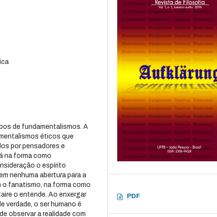
ica
ipos de fundamentalismos. A
amentalismos éticos que
dos por pensadores e
dá na forma como
nsideração o espírito
sem nenhuma abertura para a
m o fanatismo, na forma como
taire o entende. Ao enxergar
PDF
e verdade, o ser humano é
de observar a realidade com