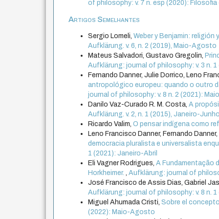
of philosophy: v. 7 n. esp (2020): Filosofia
Artigos Semelhantes
Sergio Lomeli,
Weber y Benjamin: religión 
Aufklärung. v. 6, n. 2 (2019), Maio-Agosto
Mateus Salvadori, Gustavo Gregolin,
Prin
Aufklärung: journal of philosophy: v. 3 n. 1
Fernando Danner, Julie Dorrico, Leno Fra
antropológico europeu: quando o outro da
journal of philosophy: v. 8 n. 2 (2021): M
Danilo Vaz-Curado R. M. Costa,
A propós
Aufklärung. v. 2, n. 1 (2015), Janeiro-Junh
Ricardo Valim,
O pensar indígena como ref
Leno Francisco Danner, Fernando Danner
democracia pluralista e universalista enq
1 (2021): Janeiro-Abril
Eli Vagner Rodrigues,
A Fundamentação da
Horkheimer.
,
Aufklärung: journal of philos
José Francisco de Assis Dias, Gabriel Jas
Aufklärung: journal of philosophy: v. 8 n. 1
Miguel Ahumada Cristi,
Sobre el concepto 
(2022): Maio-Agosto