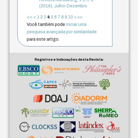
(2016), Julho-Dezembro
<<
<
1
2
3
4
5
6
7
8
9
10
>
>>
Você também pode
iniciar uma
pesquisa avançada por similaridade
para este artigo.
Registros e Indexações desta Revista: