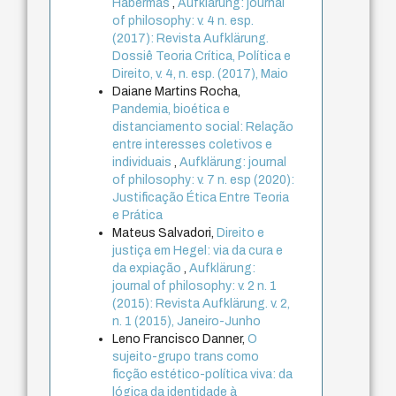
Habermas
,
Aufklärung: journal
of philosophy: v. 4 n. esp.
(2017): Revista Aufklärung.
Dossiê Teoria Crítica, Política e
Direito, v. 4, n. esp. (2017), Maio
Daiane Martins Rocha,
Pandemia, bioética e
distanciamento social: Relação
entre interesses coletivos e
individuais
,
Aufklärung: journal
of philosophy: v. 7 n. esp (2020):
Justificação Ética Entre Teoria
e Prática
Mateus Salvadori,
Direito e
justiça em Hegel: via da cura e
da expiação
,
Aufklärung:
journal of philosophy: v. 2 n. 1
(2015): Revista Aufklärung. v. 2,
n. 1 (2015), Janeiro-Junho
Leno Francisco Danner,
O
sujeito-grupo trans como
ficção estético-política viva: da
lógica da identidade à