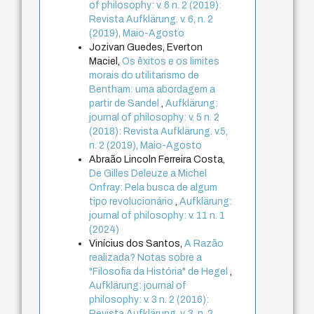
of philosophy: v. 6 n. 2 (2019):
Revista Aufklärung. v. 6, n. 2
(2019), Maio-Agosto
Jozivan Guedes, Everton
Maciel,
Os êxitos e os limites
morais do utilitarismo de
Bentham: uma abordagem a
partir de Sandel
,
Aufklärung:
journal of philosophy: v. 5 n. 2
(2018): Revista Aufklärung. v.5,
n. 2 (2019), Maio-Agosto
Abraão Lincoln Ferreira Costa,
De Gilles Deleuze a Michel
Onfray: Pela busca de algum
tipo revolucionário
,
Aufklärung:
journal of philosophy: v. 11 n. 1
(2024)
Vinícius dos Santos,
A Razão
realizada? Notas sobre a
"Filosofia da História" de Hegel
,
Aufklärung: journal of
philosophy: v. 3 n. 2 (2016):
Revista Aufklärung. v. 3, n. 2