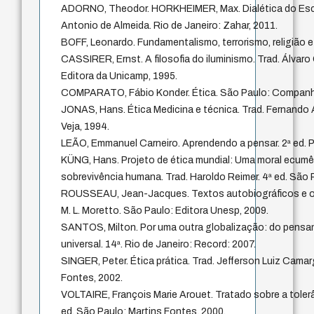
ADORNO, Theodor. HORKHEIMER, Max. Dialética do Escl
Antonio de Almeida. Rio de Janeiro: Zahar, 2011.
BOFF, Leonardo. Fundamentalismo, terrorismo, religião e
CASSIRER, Ernst. A filosofia do iluminismo. Trad. Álvaro
Editora da Unicamp, 1995.
COMPARATO, Fábio Konder. Ética. São Paulo: Companhi
JONAS, Hans. Ética Medicina e técnica. Trad. Fernando 
Veja, 1994.
LEÃO, Emmanuel Carneiro. Aprendendo a pensar. 2ª ed. P
KÜNG, Hans. Projeto de ética mundial: Uma moral ecumê
sobrevivência humana. Trad. Haroldo Reimer. 4ª ed. São 
ROUSSEAU, Jean-Jacques. Textos autobiográficos e out
M. L. Moretto. São Paulo: Editora Unesp, 2009.
SANTOS, Milton. Por uma outra globalização: do pensa
universal. 14ª. Rio de Janeiro: Record: 2007.
SINGER, Peter. Ética prática. Trad. Jefferson Luiz Camar
Fontes, 2002.
VOLTAIRE, François Marie Arouet. Tratado sobre a tolerâ
ed. São Paulo: Martins Fontes, 2000.