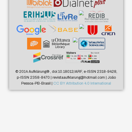
© 2014 Aufklärung
®
, doi:10.18012/ARF, e-ISSN 2318-9428,
p-ISSN 2358-8470 | revistaaufklarung@hotmail.com | João
Pessoa-PB-Brasil |
CC BY Attribution 4.0 International