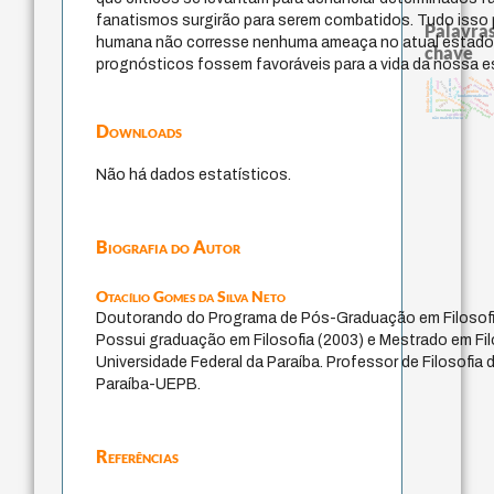
fanatismos surgirão para serem combatidos. Tudo isso p
Palavras
humana não corresse nenhuma ameaça no atual estado 
chave
prognósticos fossem favoráveis para a vida da nossa e
direito romano
protágoras
filosofias indígenas
anima
j.c.m. neto
mind
palavra
filosofia brasileira
logos
intolerância
lei
metafísica do tempo
idade
perdón
fundamentalismo
violencia
experiência temporal
género
jacobi
leyes
realida
desejo
literatura (poética)
sacrifício
não maleficência
Downloads
Não há dados estatísticos.
Biografia do Autor
Otacílio Gomes da Silva Neto
Doutorando do Programa de Pós-Graduação em Filoso
Possui graduação em Filosofia (2003) e Mestrado em Fil
Universidade Federal da Paraíba. Professor de Filosofia
Paraíba-UEPB.
Referências