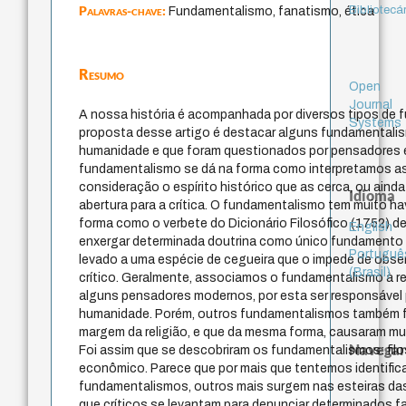
Palavras-chave:
Bibliotecá
Fundamentalismo, fanatismo, ética
Resumo
Open
Journal
A nossa história é acompanhada por diversos tipos de
Systems
proposta desse artigo é destacar alguns fundamentali
humanidade e que foram questionados por pensadores e 
fundamentalismo se dá na forma como interpretamos a
consideração o espírito histórico que as cerca, ou ai
Idioma
abertura para a crítica. O fundamentalismo tem muito h
forma como o verbete do Dicionário Filosófico (1752) de
English
enxergar determinada doutrina como único fundamento 
Portuguê
levado a uma espécie de cegueira que o impede de observ
(Brasil)
crítico. Geralmente, associamos o fundamentalismo à re
alguns pensadores modernos, por esta ser responsável
humanidade. Porém, outros fundamentalismos também 
margem da religião, e que da mesma forma, causaram mu
Navegar
Foi assim que se descobriram os fundamentalismos: filosóf
econômico. Parece que por mais que tentemos identific
fundamentalismos, outros mais surgem nas esteiras d
que críticos se levantam para denunciar determinados f