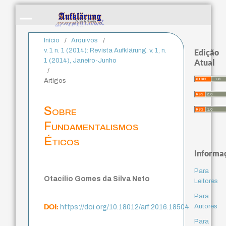
Início
/
Arquivos
/
v. 1 n. 1 (2014): Revista Aufklärung. v. 1, n.
Edição
1 (2014), Janeiro-Junho
Atual
/
Artigos
Sobre
Fundamentalismos
Éticos
Informa
Para
Otacílio Gomes da Silva Neto
Leitores
Para
DOI:
Autores
https://doi.org/10.18012/arf.2016.18504
Para