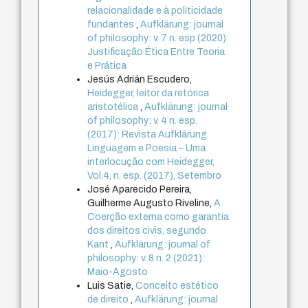
relacionalidade e à politicidade
fundantes
,
Aufklärung: journal
of philosophy: v. 7 n. esp (2020):
Justificação Ética Entre Teoria
e Prática
Jesús Adrián Escudero,
Heidegger, leitor da retórica
aristotélica
,
Aufklärung: journal
of philosophy: v. 4 n. esp.
(2017): Revista Aufklärung.
Linguagem e Poesia – Uma
interlocução com Heidegger,
Vol.4, n. esp. (2017), Setembro
José Aparecido Pereira,
Guilherme Augusto Riveline,
A
Coerção externa como garantia
dos direitos civis, segundo
Kant
,
Aufklärung: journal of
philosophy: v. 8 n. 2 (2021):
Maio-Agosto
Luis Satie,
Conceito estético
de direito
,
Aufklärung: journal