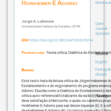
Horkheimer E Adorno
Bibliotecá
Jorge A. Lubenow
Open
Universidade Federal da Paraíba, UFPB
Journal
Systems
DOI:
https://doi.org/10.18012/arf.2016.20244
Palavras-chave:
Teoria crítica, Dialética do Esclareciment
Idioma
English
Resumo
Portuguê
(Brasil)
Este texto trata da leitura crítica de Jürgen Habermas d
Esclarecimento e do esgotamento do programa emancip
Adorno. Elucida como a Dialética do Esclarecimento 
Navegar
crítica auto-referencial/totalizante da razão(I); Quanto 
deve satisfação à Nietzsche, e quais os caminhos prop
Horkheimer & Adorno para sair desse impasse (II); E a c
de Horkheimer & Adorno (III). Os textos-base são O discu