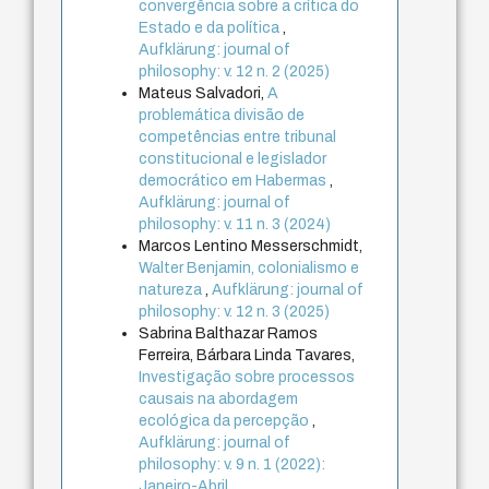
convergência sobre a crítica do
Estado e da política
,
Aufklärung: journal of
philosophy: v. 12 n. 2 (2025)
Mateus Salvadori,
A
problemática divisão de
competências entre tribunal
constitucional e legislador
democrático em Habermas
,
Aufklärung: journal of
philosophy: v. 11 n. 3 (2024)
Marcos Lentino Messerschmidt,
Walter Benjamin, colonialismo e
natureza
,
Aufklärung: journal of
philosophy: v. 12 n. 3 (2025)
Sabrina Balthazar Ramos
Ferreira, Bárbara Linda Tavares,
Investigação sobre processos
causais na abordagem
ecológica da percepção
,
Aufklärung: journal of
philosophy: v. 9 n. 1 (2022):
Janeiro-Abril