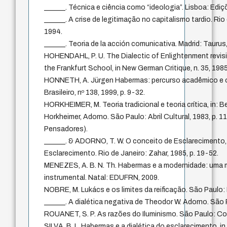
______. Técnica e ciência como “ideologia”. Lisboa: Ediç
______. A crise de legitimação no capitalismo tardio. Rio
1994.
______. Teoria de la acción comunicativa. Madrid: Taurus
HOHENDAHL, P. U. The Dialectic of Enlightenment revisi
the Frankfurt School, in New German Critique, n. 35, 1985
HONNETH, A. Jürgen Habermas: percurso acadêmico e o
Brasileiro, nº 138, 1999, p. 9-32.
HORKHEIMER, M. Teoria tradicional e teoria crítica, in: 
Horkheimer, Adorno. São Paulo: Abril Cultural, 1983, p. 1
Pensadores).
______. & ADORNO, T. W. O conceito de Esclarecimento, 
Esclarecimento. Rio de Janeiro: Zahar, 1985, p. 19-52.
MENEZES, A. B. N. Th. Habermas e a modernidade: uma m
instrumental. Natal: EDUFRN, 2009.
NOBRE, M. Lukács e os limites da reificação. São Paulo: 
______. A dialética negativa de Theodor W. Adorno. São P
ROUANET, S. P. As razões do Iluminismo. São Paulo: Co
SILVA, B. L. Habermas e a dialética do esclarecimento, i