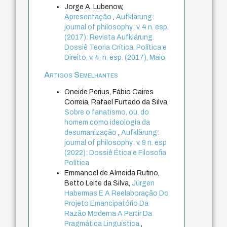
Jorge A. Lubenow,
Apresentação
,
Aufklärung:
journal of philosophy: v. 4 n. esp.
(2017): Revista Aufklärung.
Dossiê Teoria Crítica, Política e
Direito, v. 4, n. esp. (2017), Maio
Artigos Semelhantes
Oneide Perius, Fábio Caires
Correia, Rafael Furtado da Silva,
Sobre o fanatismo, ou, do
homem como ideologia da
desumanização
,
Aufklärung:
journal of philosophy: v. 9 n. esp
(2022): Dossiê Ética e Filosofia
Política
Emmanoel de Almeida Rufino,
Betto Leite da Silva,
Jürgen
Habermas E A Reelaboração Do
Projeto Emancipatório Da
Razão Moderna A Partir Da
Pragmática Linguística
,