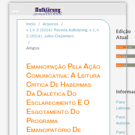
Início
/
Arquivos
/
v. 1 n. 2 (2014): Revista Aufklärung. v. 1, n.
Edição
2 (2014), Julho-Dezembro
Atual
/
Artigos
Emancipação Pela Ação
Comunicativa: A Leitura
Crítica De Habermas
Informa
Da Dialética Do
Esclarecimento E O
Para
Leitores
Esgotamento Do
Para
Programa
Autores
Emancipatório De
Para