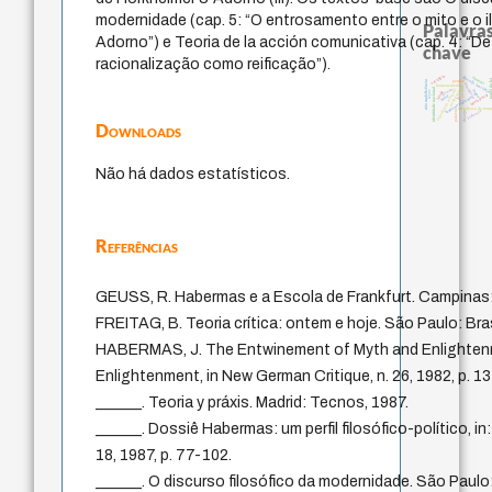
modernidade (cap. 5: “O entrosamento entre o mito e o 
Palavras
Adorno”) e Teoria de la acción comunicativa (cap. 4: “D
chave
racionalização como reificação”).
sacrifício
filosofia brasileira
therapy
papel d
perdón
não maleficência
protágoras
homem-medida
jacobi
identidade nacional
experiência temporal
género
leyes
logos
pedagogia
idade
intolerância
mind
fundamentalismo
lei
metafísica do tem
violencia
palavra
desejo
Downloads
Não há dados estatísticos.
Referências
GEUSS, R. Habermas e a Escola de Frankfurt. Campinas:
FREITAG, B. Teoria crítica: ontem e hoje. São Paulo: Bras
HABERMAS, J. The Entwinement of Myth and Enlightenme
Enlightenment, in New German Critique, n. 26, 1982, p. 1
______. Teoria y práxis. Madrid: Tecnos, 1987.
______. Dossiê Habermas: um perfil filosófico-político,
18, 1987, p. 77-102.
______. O discurso filosófico da modernidade. São Paul