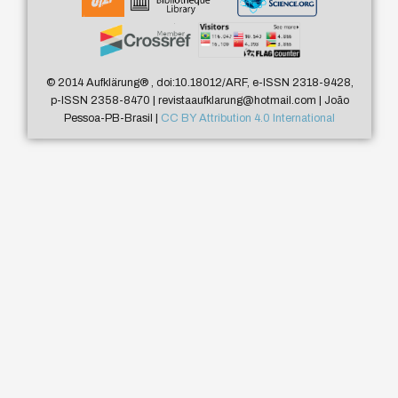
© 2014 Aufklärung
®
, doi:10.18012/ARF, e-ISSN 2318-9428,
p-ISSN 2358-8470 | revistaaufklarung@hotmail.com | João
Pessoa-PB-Brasil |
CC BY Attribution 4.0 International