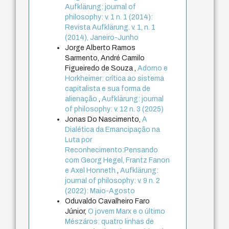
Aufklärung: journal of
philosophy: v. 1 n. 1 (2014):
Revista Aufklärung. v. 1, n. 1
(2014), Janeiro-Junho
Jorge Alberto Ramos
Sarmento, André Camilo
Figueiredo de Souza ,
Adorno e
Horkheimer: crítica ao sistema
capitalista e sua forma de
alienação
,
Aufklärung: journal
of philosophy: v. 12 n. 3 (2025)
Jonas Do Nascimento,
A
Dialética da Emancipação na
Luta por
Reconhecimento:Pensando
com Georg Hegel, Frantz Fanon
e Axel Honneth
,
Aufklärung:
journal of philosophy: v. 9 n. 2
(2022): Maio-Agosto
Oduvaldo Cavalheiro Faro
Júnior,
O jovem Marx e o último
Mészáros: quatro linhas de