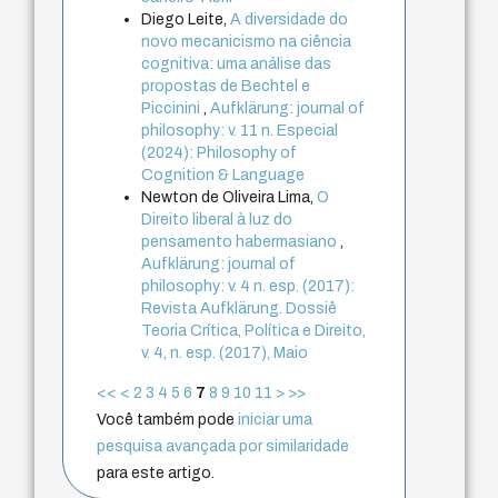
Diego Leite,
A diversidade do
novo mecanicismo na ciência
cognitiva: uma análise das
propostas de Bechtel e
Piccinini
,
Aufklärung: journal of
philosophy: v. 11 n. Especial
(2024): Philosophy of
Cognition & Language
Newton de Oliveira Lima,
O
Direito liberal à luz do
pensamento habermasiano
,
Aufklärung: journal of
philosophy: v. 4 n. esp. (2017):
Revista Aufklärung. Dossiê
Teoria Crítica, Política e Direito,
v. 4, n. esp. (2017), Maio
<<
<
2
3
4
5
6
7
8
9
10
11
>
>>
Você também pode
iniciar uma
pesquisa avançada por similaridade
para este artigo.