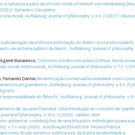
o a natureza a partir de Vittorio Hösle e Friedrich von Hardenberg (Nov
. 3 (2021): Setembro-Dezembro
 a lei moral
,
Aufklärung: journal of philosophy: v. 4 n. 2 (2017): Revist
,
Judicialização da política e politização do direito: a rota estruturante
uanto um sistema público de direito
,
Aufklärung: journal of philosophy: v
, Agemir Bavaresco,
Criticismo social como práxis política: teoria socia
ação social-institucional
,
Aufklärung: journal of philosophy: v. 7 n. 1 (2
o, Fernando Danner,
Modernização conservadora brasileira como conci
ontamentos programáticos
,
Aufklärung: journal of philosophy: v. 6 n. 2 (2
o-Agosto
 e responsabilidade do filósofo
,
Aufklärung: journal of philosophy: v. 8 
nsamento de Jacques Rancière: Uma introdução ao conceito de “partilh
journal of philosophy: v. 10 n. 1 (2023): Janeiro-Abril
smo ambiental: contribuições de uma ética pós-individualista para a 
hy: v. 7 n. esp (2020): Justificação Ética Entre Teoria e Prática
rans como ficção estético-política viva: da lógica da identidade à