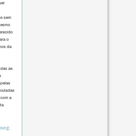
uer
os sem
 mesmo
erecido
ara o
rmos da
s
odas as
e
 pelas
iculadas
 com a
ta.
rung: