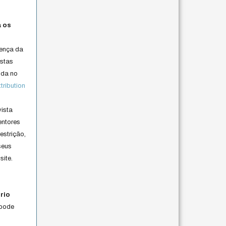
a os
cença da
istas
lida no
ribution
vista
entores
estrição,
seus
site.
rio
 pode