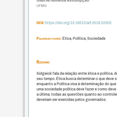
Gabriel Almeida Assumpção
UFMG
DOI:
https://doi.org/10.18012/arf.2016.22002
Palavras-chave:
Ética, Política, Sociedade
Resumo
Sidgwick fala da relação entre ética e política
seu tempo. Ética busca determinar o que deve ser
enquanto a Política visa à determinação do qu
uma sociedade política deve fazer e como deve se
a última, todas as questões quanto ao control
deveriam ser exercidas pelos governados.