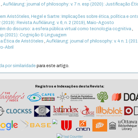
s
,
Aufklärung: journal of philosophy: v. 7 n. esp (2020): Justificação Éti
em Aristóteles, Hegel e Sartre: Implicações sobre ética, política e ont
 2 (2019): Revista Aufklärung. v. 6, n. 2 (2019), Maio-Agosto
ém do discurso: a esfera pública virtual como tecnologia cognitiva
,
. esp (2021): Cognição & Linguagem
a Ética de Aristóteles
,
Aufklärung: journal of philosophy: v. 4 n. 1 (201
ro-Abril
a por similaridade
para este artigo.
Registros e Indexações desta Revista: