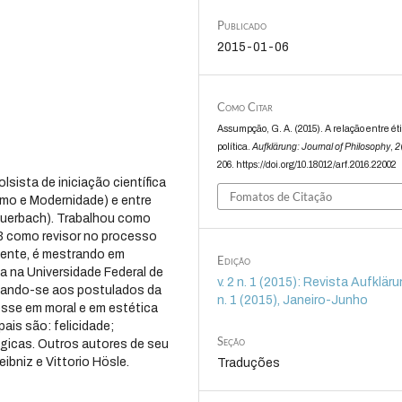
Publicado
2015-01-06
Como Citar
Assumpção, G. A. (2015). A relação entre ét
política.
Aufklärung: Journal of Philosophy
,
2
206. https://doi.org/10.18012/arf.2016.22002
sista de iniciação científica
Fomatos de Citação
mo e Modernidade) e entre
Feuerbach). Trabalhou como
13 como revisor no processo
mente, é mestrando em
Edição
na na Universidade Federal de
v. 2 n. 1 (2015): Revista Aufklärun
cando-se aos postulados da
n. 1 (2015), Janeiro-Junho
resse em moral e em estética
ais são: felicidade;
Seção
ógicas. Outros autores de seu
ibniz e Vittorio Hösle.
Traduções