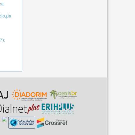
ca
ologia
7):