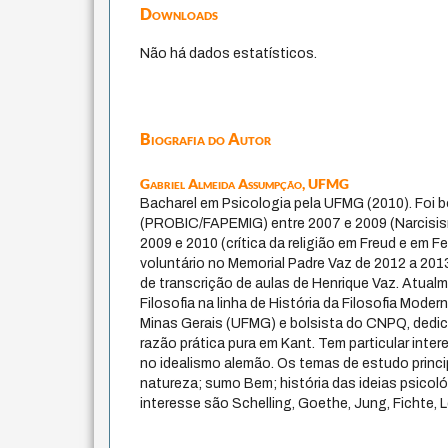
Downloads
Não há dados estatísticos.
Biografia do Autor
Gabriel Almeida Assumpção,
UFMG
Bacharel em Psicologia pela UFMG (2010). Foi bol
(PROBIC/FAPEMIG) entre 2007 e 2009 (Narcisis
2009 e 2010 (crítica da religião em Freud e em 
voluntário no Memorial Padre Vaz de 2012 a 20
de transcrição de aulas de Henrique Vaz. Atual
Filosofia na linha de História da Filosofia Moder
Minas Gerais (UFMG) e bolsista do CNPQ, dedi
razão prática pura em Kant. Tem particular inte
no idealismo alemão. Os temas de estudo princip
natureza; sumo Bem; história das ideias psicol
interesse são Schelling, Goethe, Jung, Fichte, Le