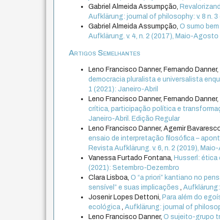
Gabriel Almeida Assumpção,
Revalorizand
Aufklärung: journal of philosophy: v. 8 n
Gabriel Almeida Assumpção,
O sumo bem e
Aufklärung. v. 4, n. 2 (2017), Maio-Agosto
Artigos Semelhantes
Leno Francisco Danner, Fernando Danner
democracia pluralista e universalista enq
1 (2021): Janeiro-Abril
Leno Francisco Danner, Fernando Danner
crítica, participação política e transform
Janeiro-Abril. Edição Regular
Leno Francisco Danner, Agemir Bavaresc
ensaio de interpretação filosófica – ap
Revista Aufklärung. v. 6, n. 2 (2019), Mai
Vanessa Furtado Fontana,
Husserl: ética
(2021): Setembro-Dezembro
Clara Lisboa,
O “a priori” kantiano no pe
sensível” e suas implicações
,
Aufklärung: 
Josenir Lopes Dettoni,
Para além do egoí
ecológica
,
Aufklärung: journal of philosop
Leno Francisco Danner,
O sujeito-grupo t