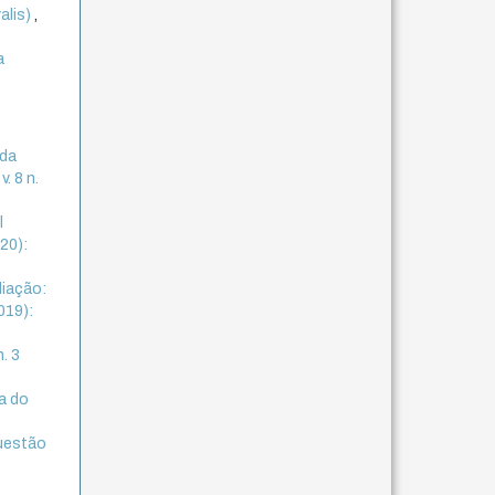
alis)
,
a
 da
. 8 n.
l
020):
liação:
019):
n. 3
a do
questão