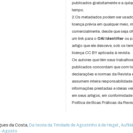
publicados gratuitamente e a qulq
tempo.
2.Os metadados podem ser usad
licença prévia em qualquer meio,
comercialmente, desde que seja of
um link para o
OAI Identifier
ou p
artigo que ele desceve, sob os te
licença CC BY aplicada à revista.
Os autores que têm seus trabalho
publicados concordam que com t
declarações e normas da Revista 
assumem inteira responsabilidade
informações prestadas e ideias ve
em seus artigos, em conformidade
Política de Boas Práticas da Revis
igues da Costa,
Da teoria da Trindade de Agostinho à de Hegel
,
Aufklä
aio-Agosto