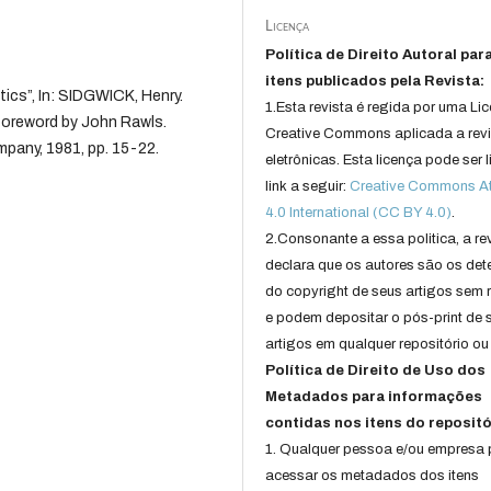
Licença
Política de Direito Autoral par
itens publicados pela Revista:
tics”, In: SIDGWICK, Henry.
1.Esta revista é regida por uma Li
foreword by John Rawls.
Creative Commons aplicada a rev
pany, 1981, pp. 15-22.
eletrônicas. Esta licença pode ser 
link a seguir:
Creative Commons Att
4.0 International (CC BY 4.0)
.
2.Consonante a essa politica, a re
declara que os autores são os det
do copyright de seus artigos sem r
e podem depositar o pós-print de 
artigos em qualquer repositório ou 
Política de Direito de Uso dos
Metadados para informações
contidas nos itens do repositó
1. Qualquer pessoa e/ou empresa
acessar os metadados dos itens