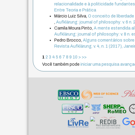
relacionalidade e à politicidade fundante
Entre Teoria e Prática
Márcio Luiz Silva,
O conceito de liberdade 
,
Aufklärung: journal of philosophy: v. 6 n.
Camila Moura Pinto,
A mente estendida al
Aufklärung: journal of philosophy: v. 8 n
Pedro Brocco,
Alguns comentários sobre 
Revista Aufklärung. v. 4, n. 1 (2017), Janei
1
2
3
4
5
6
7
8
9
10
>
>>
Você também pode
iniciar uma pesquisa avançad