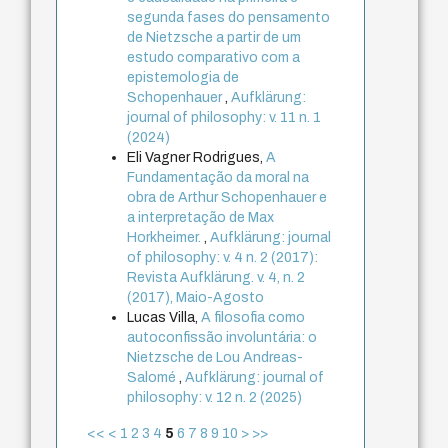
segunda fases do pensamento
de Nietzsche a partir de um
estudo comparativo com a
epistemologia de
Schopenhauer
,
Aufklärung:
journal of philosophy: v. 11 n. 1
(2024)
Eli Vagner Rodrigues,
A
Fundamentação da moral na
obra de Arthur Schopenhauer e
a interpretação de Max
Horkheimer.
,
Aufklärung: journal
of philosophy: v. 4 n. 2 (2017):
Revista Aufklärung. v. 4, n. 2
(2017), Maio-Agosto
Lucas Villa,
A filosofia como
autoconfissão involuntária: o
Nietzsche de Lou Andreas-
Salomé
,
Aufklärung: journal of
philosophy: v. 12 n. 2 (2025)
<<
<
1
2
3
4
5
6
7
8
9
10
>
>>