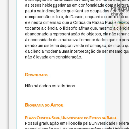
as teses heideggerianas em conformidade com a leitura
Palavras
pauta na indicação de que Kant se ocupa das condições
chave
compreensão, isto é, do Dasein, enquanto o ente que co
violencia
experiência temporal
viktor frankl
literatura (poética)
arquivos mentais
e é nesta dimensão que a Crítica da Razão Pura é rece
acquaintance
filosofias indígenas
identidade nacional
desejo
idade
animais
fundamentalismo
palavra
lei
leyes
intolerância
guayaqui
jacobi
mind
protágoras
tocante à ciência, o filósofo afirma que, mesmo a ciênc
perdón
therapy
bataille
pedagogia
j.c.m. neto
género
logos
abandonado a representação de objetos, ela não renunc
à necessidade de a natureza fornecer dados que se poss
sendo um sistema disponível de informação, de modo q
da ciência moderna uma interpretação de ser, mesmo q
não é levada em consideração.
Downloads
Não há dados estatísticos.
Biografia do Autor
Flávio Oliveira Silva,
Universidade do Estado da Bahia
Possui graduação em Filosofia pela Universidade Federal