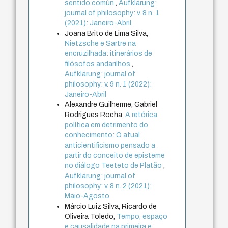
sentido común
,
Aufklärung:
journal of philosophy: v. 8 n. 1
(2021): Janeiro-Abril
Joana Brito de Lima Silva,
Nietzsche e Sartre na
encruzilhada: itinerários de
filósofos andarilhos
,
Aufklärung: journal of
philosophy: v. 9 n. 1 (2022):
Janeiro-Abril
Alexandre Guilherme, Gabriel
Rodrigues Rocha,
A retórica
política em detrimento do
conhecimento: O atual
anticientificismo pensado a
partir do conceito de episteme
no diálogo Teeteto de Platão
,
Aufklärung: journal of
philosophy: v. 8 n. 2 (2021):
Maio-Agosto
Márcio Luiz Silva, Ricardo de
Oliveira Toledo,
Tempo, espaço
e causalidade na primeira e