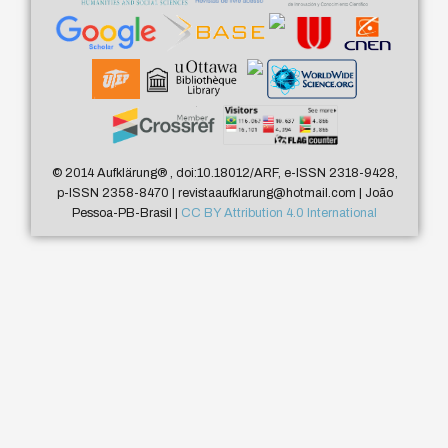
© 2014 Aufklärung
®
, doi:10.18012/ARF, e-ISSN 2318-9428,
p-ISSN 2358-8470 | revistaaufklarung@hotmail.com | João
Pessoa-PB-Brasil |
CC BY Attribution 4.0 International