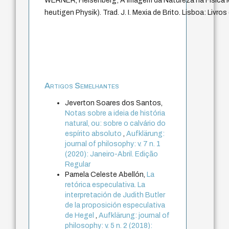
WERNER, Heisenberg; A imagem da Natureza na Física Mo
heutigen Physik). Trad. J. I. Mexia de Brito. Lisboa: Livros
Artigos Semelhantes
Jeverton Soares dos Santos,
Notas sobre a ideia de história
natural, ou: sobre o calvário do
espírito absoluto
,
Aufklärung:
journal of philosophy: v. 7 n. 1
(2020): Janeiro-Abril. Edição
Regular
Pamela Celeste Abellón,
La
retórica especulativa. La
interpretación de Judith Butler
de la proposición especulativa
de Hegel
,
Aufklärung: journal of
philosophy: v. 5 n. 2 (2018):