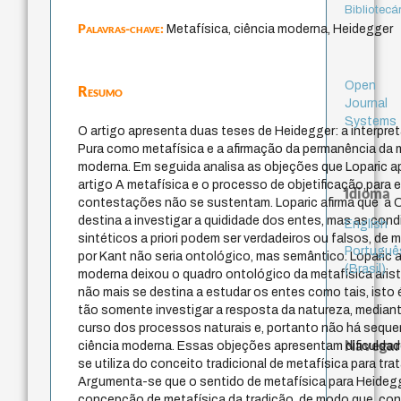
Bibliotecá
Palavras-chave:
Metafísica, ciência moderna, Heidegger
Open
Resumo
Journal
Systems
O artigo apresenta duas teses de Heidegger: a interpre
Pura como metafísica e a afirmação da permanência da m
moderna. Em seguida analisa as objeções que Loparic a
artigo A metafísica e o processo de objetificação,para
Idioma
contestações não se sustentam. Loparic afirma que a C
destina a investigar a quididade dos entes, mas as cond
English
sintéticos a priori podem ser verdadeiros ou falsos, de
Portuguê
por Kant não seria ontológico, mas semântico. Loparic a
(Brasil)
moderna deixou o quadro ontológico da metafísica arist
não mais se destina a estudar os entes como tais, isto
tão somente investigar a resposta da natureza, median
curso dos processos naturais e, portanto não há sequer
Navegar
ciência moderna. Essas objeções apresentam dificuldad
se utiliza do conceito tradicional de metafísica para trat
Argumenta-se que o sentido de metafísica para Heidegg
concepção de metafísica da tradição, de modo que, cons