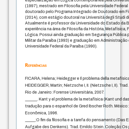
especialização em Lógica contemporânea pela Universid
(1997), mestrado em Filosofia pela Universidade Federal 
doutorado pelo Programa Integrado de Doutorado em 
(2014), com estágio doutoral na Università degli Studi di
Atualmente é professor da Universidade do Estado da 
experiência na área de Filosofia da História, Metafísica,
Lógica. Possui ainda graduação em Segurança Pública p
Militar da Paraíba (1993) e graduação em Administração
Universidade Federal da Paraíba (1990).
Referências
FICARA, Helena; Heidegger e Il problema della metafísic
HEIDEGGER, Martin; Nietzsche I, II. (Nietzsche I, II). Tr
Rio de Janeiro: Forense Universitária, 2007.
______. Kant y el problema de la metafísica (Kant und da
tradução para o espanhol de Gred Ibscher Roth. México
Econômica, 1996.
_____;O fim da filosofia e a tarefa do pensamento (Das 
Aufgabe des Denkens). Trad. Ernildo Stein. Coleção Os