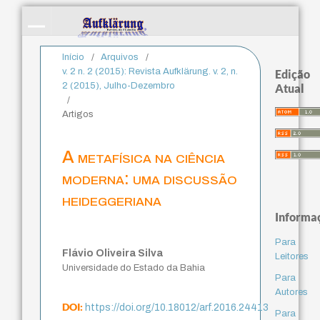
Início
/
Arquivos
/
v. 2 n. 2 (2015): Revista Aufklärung. v. 2, n.
Edição
2 (2015), Julho-Dezembro
Atual
/
Artigos
A metafísica na ciência
moderna: uma discussão
heideggeriana
Informa
Para
Flávio Oliveira Silva
Leitores
Universidade do Estado da Bahia
Para
Autores
DOI:
https://doi.org/10.18012/arf.2016.24413
Para