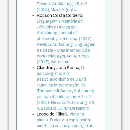
Revista Aufklärung. v.5, n. 2
(2019), Maio-Agosto
Robson Costa Cordeiro,
Linguagem e Memória em
Hölderlin e Heidegger
,
Aufklärung: journal of
philosophy: v. 4 n. esp. (2017):
Revista Aufklärung. Linguagem
e Poesia – Uma interlocução
com Heidegger, Vol.4, n. esp.
(2017), Setembro
Claudiney José Sousa,
O
psicologismo e o
associacionismo de David
Hume na interpretação de
Thomas Hill Green
,
Aufklärung:
journal of philosophy: v. 3 n. 2
(2016): Revista Aufklärung. v. 3,
n. 2 (2016), Julho-Dezembro
Leopoldo Tillería,
Victoria
pírrica: Fodor y la explicación
científica de una psicología de