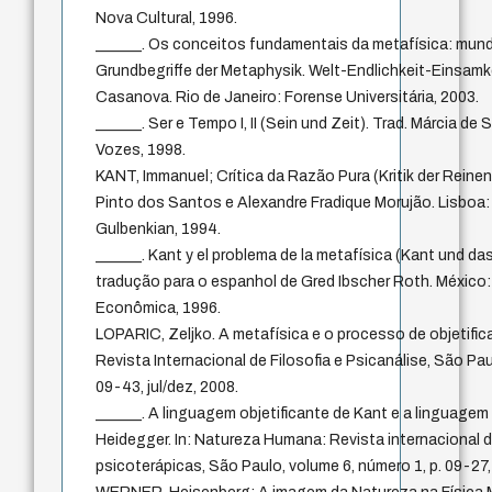
Nova Cultural, 1996.
______. Os conceitos fundamentais da metafísica: mundo,
Grundbegriffe der Metaphysik. Welt-Endlichkeit-Einsamk
Casanova. Rio de Janeiro: Forense Universitária, 2003.
______. Ser e Tempo I, II (Sein und Zeit). Trad. Márcia de
Vozes, 1998.
KANT, Immanuel; Crítica da Razão Pura (Kritik der Reinen
Pinto dos Santos e Alexandre Fradique Morujão. Lisbo
Gulbenkian, 1994.
______. Kant y el problema de la metafísica (Kant und da
tradução para o espanhol de Gred Ibscher Roth. México
Econômica, 1996.
LOPARIC, Zeljko. A metafísica e o processo de objetifi
Revista Internacional de Filosofia e Psicanálise, São Pau
09-43, jul/dez, 2008.
______. A linguagem objetificante de Kant e a linguagem
Heidegger. In: Natureza Humana: Revista internacional de
psicoterápicas, São Paulo, volume 6, número 1, p. 09-27,