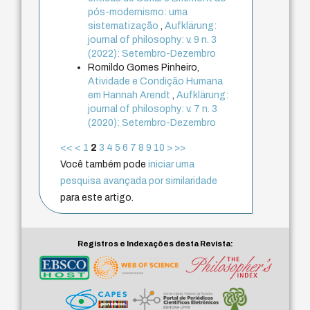
pós-modernismo: uma
sistematização
,
Aufklärung:
journal of philosophy: v. 9 n. 3
(2022): Setembro-Dezembro
Romildo Gomes Pinheiro,
Atividade e Condição Humana
em Hannah Arendt
,
Aufklärung:
journal of philosophy: v. 7 n. 3
(2020): Setembro-Dezembro
<<
<
1
2
3
4
5
6
7
8
9
10
>
>>
Você também pode
iniciar uma
pesquisa avançada por similaridade
para este artigo.
Registros e Indexações desta Revista: