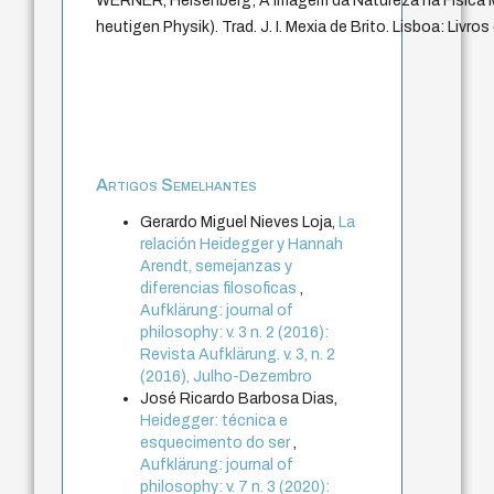
WERNER, Heisenberg; A imagem da Natureza na Física Mo
heutigen Physik). Trad. J. I. Mexia de Brito. Lisboa: Livros
Artigos Semelhantes
Gerardo Miguel Nieves Loja,
La
relación Heidegger y Hannah
Arendt, semejanzas y
diferencias filosoficas
,
Aufklärung: journal of
philosophy: v. 3 n. 2 (2016):
Revista Aufklärung. v. 3, n. 2
(2016), Julho-Dezembro
José Ricardo Barbosa Dias,
Heidegger: técnica e
esquecimento do ser
,
Aufklärung: journal of
philosophy: v. 7 n. 3 (2020):