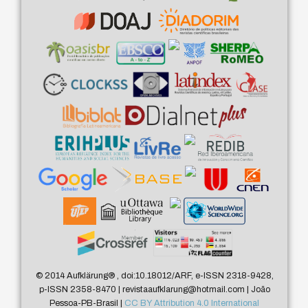
© 2014 Aufklärung
®
, doi:10.18012/ARF, e-ISSN 2318-9428,
p-ISSN 2358-8470 | revistaaufklarung@hotmail.com | João
Pessoa-PB-Brasil |
CC BY Attribution 4.0 International