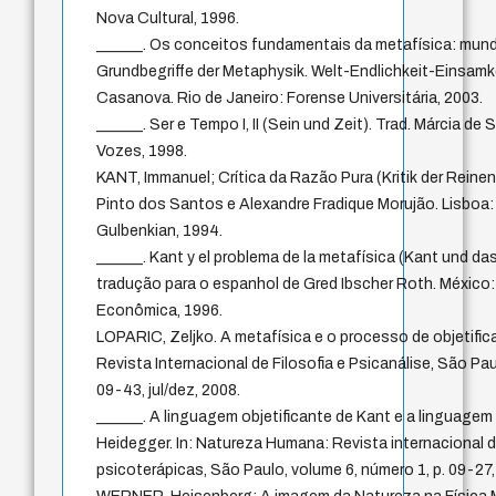
Nova Cultural, 1996.
______. Os conceitos fundamentais da metafísica: mundo,
Grundbegriffe der Metaphysik. Welt-Endlichkeit-Einsamk
Casanova. Rio de Janeiro: Forense Universitária, 2003.
______. Ser e Tempo I, II (Sein und Zeit). Trad. Márcia de
Vozes, 1998.
KANT, Immanuel; Crítica da Razão Pura (Kritik der Reinen
Pinto dos Santos e Alexandre Fradique Morujão. Lisbo
Gulbenkian, 1994.
______. Kant y el problema de la metafísica (Kant und da
tradução para o espanhol de Gred Ibscher Roth. México
Econômica, 1996.
LOPARIC, Zeljko. A metafísica e o processo de objetifi
Revista Internacional de Filosofia e Psicanálise, São Pau
09-43, jul/dez, 2008.
______. A linguagem objetificante de Kant e a linguagem
Heidegger. In: Natureza Humana: Revista internacional de
psicoterápicas, São Paulo, volume 6, número 1, p. 09-27,