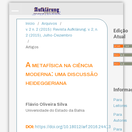
Início
/
Arquivos
/
v. 2 n. 2 (2015): Revista Aufklärung. v. 2, n.
Edição
2 (2015), Julho-Dezembro
Atual
/
Artigos
A metafísica na ciência
moderna: uma discussão
heideggeriana
Informa
Para
Flávio Oliveira Silva
Leitores
Universidade do Estado da Bahia
Para
Autores
DOI:
https://doi.org/10.18012/arf.2016.24413
Para