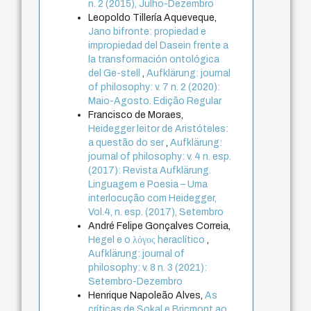
n. 2 (2015), Julho-Dezembro
Leopoldo Tillería Aqueveque,
Jano bifronte: propiedad e
impropiedad del Dasein frente a
la transformación ontológica
del Ge-stell
,
Aufklärung: journal
of philosophy: v. 7 n. 2 (2020):
Maio-Agosto. Edição Regular
Francisco de Moraes,
Heidegger leitor de Aristóteles:
a questão do ser
,
Aufklärung:
journal of philosophy: v. 4 n. esp.
(2017): Revista Aufklärung.
Linguagem e Poesia – Uma
interlocução com Heidegger,
Vol.4, n. esp. (2017), Setembro
André Felipe Gonçalves Correia,
Hegel e o λόγος heraclítico
,
Aufklärung: journal of
philosophy: v. 8 n. 3 (2021):
Setembro-Dezembro
Henrique Napoleão Alves,
As
críticas de Sokal e Bricmont ao