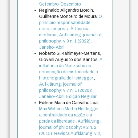
Setembro-Dezembro
Reginaldo Aliçandro Bordin,
Guilherme Monteiro de Moura,
O
princípio responsabilidade
como resposta À técnica
moderna
,
Aufklärung: journal of
philosophy: v. 9 n. 1 (2022):
Janeiro-Abril
Roberto S. Kahlmeyer-Mertens,
Giovani Augusto dos Santos,
A
influência de Nietzsche na
concepção de historicidade e
historiografia de Heidegger
,
Aufklärung: journal of
philosophy: v. 7 n. 1 (2020):
Janeiro-Abril. Edição Regular
Edilene Maria de Carvalho Leal,
Max Weber e Martin Heidegger:
a centralidade da razão e a
perda da liberdade
,
Aufklärung:
journal of philosophy: v. 2 n. 2
(2015): Revista Aufklärung. v. 2,