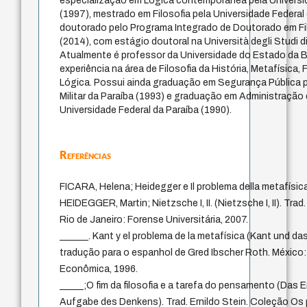
especialização em Lógica contemporânea pela Universid
(1997), mestrado em Filosofia pela Universidade Federal 
doutorado pelo Programa Integrado de Doutorado em 
(2014), com estágio doutoral na Università degli Studi di
Atualmente é professor da Universidade do Estado da 
experiência na área de Filosofia da História, Metafísica,
Lógica. Possui ainda graduação em Segurança Pública p
Militar da Paraíba (1993) e graduação em Administração
Universidade Federal da Paraíba (1990).
Referências
FICARA, Helena; Heidegger e Il problema della metafísic
HEIDEGGER, Martin; Nietzsche I, II. (Nietzsche I, II). Tr
Rio de Janeiro: Forense Universitária, 2007.
______. Kant y el problema de la metafísica (Kant und da
tradução para o espanhol de Gred Ibscher Roth. México
Econômica, 1996.
_____;O fim da filosofia e a tarefa do pensamento (Das 
Aufgabe des Denkens). Trad. Ernildo Stein. Coleção Os