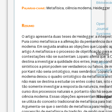
Bibliotecá
Palavras-chave:
Metafísica, ciência moderna, Heidegger
Open
Resumo
Journal
Systems
O artigo apresenta duas teses de Heidegger: a interpre
Pura como metafísica e a afirmação da permanência da m
moderna. Em seguida analisa as objeções que Loparic a
artigo A metafísica e o processo de objetificação,para
Idioma
contestações não se sustentam. Loparic afirma que a C
destina a investigar a quididade dos entes, mas as cond
English
sintéticos a priori podem ser verdadeiros ou falsos, de
Portuguê
por Kant não seria ontológico, mas semântico. Loparic a
(Brasil)
moderna deixou o quadro ontológico da metafísica arist
não mais se destina a estudar os entes como tais, isto
tão somente investigar a resposta da natureza, median
curso dos processos naturais e, portanto não há sequer
Navegar
ciência moderna. Essas objeções apresentam dificuldad
se utiliza do conceito tradicional de metafísica para trat
Argumenta-se que o sentido de metafísica para Heidegg
concepção de metafísica da tradição, de modo que, cons