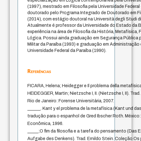
especialização em Lógica contemporânea pela Universid
(1997), mestrado em Filosofia pela Universidade Federal 
doutorado pelo Programa Integrado de Doutorado em 
(2014), com estágio doutoral na Università degli Studi di
Atualmente é professor da Universidade do Estado da 
experiência na área de Filosofia da História, Metafísica,
Lógica. Possui ainda graduação em Segurança Pública p
Militar da Paraíba (1993) e graduação em Administração
Universidade Federal da Paraíba (1990).
Referências
FICARA, Helena; Heidegger e Il problema della metafísic
HEIDEGGER, Martin; Nietzsche I, II. (Nietzsche I, II). Tr
Rio de Janeiro: Forense Universitária, 2007.
______. Kant y el problema de la metafísica (Kant und da
tradução para o espanhol de Gred Ibscher Roth. México
Econômica, 1996.
_____;O fim da filosofia e a tarefa do pensamento (Das 
Aufgabe des Denkens). Trad. Ernildo Stein. Coleção Os