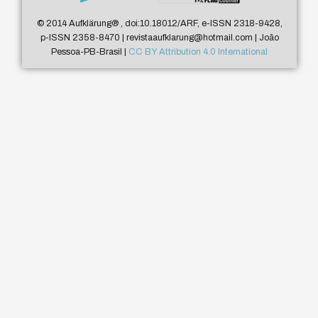
© 2014 Aufklärung
®
, doi:10.18012/ARF, e-ISSN 2318-9428,
p-ISSN 2358-8470 | revistaaufklarung@hotmail.com | João
Pessoa-PB-Brasil |
CC BY Attribution 4.0 International