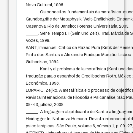
Nova Cultural, 1996.
______. Os conceitos fundamentais da metafísica: mundo,
Grundbegriffe der Metaphysik. Welt-Endlichkeit-Einsamk
Casanova. Rio de Janeiro: Forense Universitária, 2003.
______. Ser e Tempo I, II (Sein und Zeit). Trad. Márcia de
Vozes, 1998.
KANT, Immanuel; Crítica da Razão Pura (Kritik der Reinen
Pinto dos Santos e Alexandre Fradique Morujão. Lisbo
Gulbenkian, 1994.
______. Kant y el problema de la metafísica (Kant und da
tradução para o espanhol de Gred Ibscher Roth. México
Econômica, 1996.
LOPARIC, Zeljko. A metafísica e o processo de objetifi
Revista Internacional de Filosofia e Psicanálise, São Pau
09-43, jul/dez, 2008.
______. A linguagem objetificante de Kant e a linguagem
Heidegger. In: Natureza Humana: Revista internacional de
psicoterápicas, São Paulo, volume 6, número 1, p. 09-27,