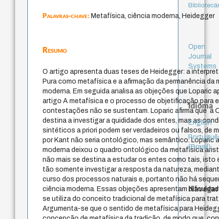
Bibliotecá
Palavras-chave:
Metafísica, ciência moderna, Heidegger
Open
Resumo
Journal
Systems
O artigo apresenta duas teses de Heidegger: a interpre
Pura como metafísica e a afirmação da permanência da m
moderna. Em seguida analisa as objeções que Loparic a
artigo A metafísica e o processo de objetificação,para
Idioma
contestações não se sustentam. Loparic afirma que a C
destina a investigar a quididade dos entes, mas as cond
English
sintéticos a priori podem ser verdadeiros ou falsos, de
Portuguê
por Kant não seria ontológico, mas semântico. Loparic a
(Brasil)
moderna deixou o quadro ontológico da metafísica arist
não mais se destina a estudar os entes como tais, isto
tão somente investigar a resposta da natureza, median
curso dos processos naturais e, portanto não há sequer
Navegar
ciência moderna. Essas objeções apresentam dificuldad
se utiliza do conceito tradicional de metafísica para trat
Argumenta-se que o sentido de metafísica para Heidegg
concepção de metafísica da tradição, de modo que, cons