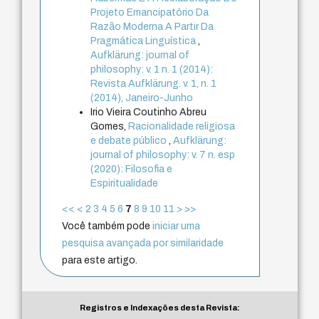
Projeto Emancipatório Da
Razão Moderna A Partir Da
Pragmática Linguística
,
Aufklärung: journal of
philosophy: v. 1 n. 1 (2014):
Revista Aufklärung. v. 1, n. 1
(2014), Janeiro-Junho
Irio Vieira Coutinho Abreu
Gomes,
Racionalidade religiosa
e debate público
,
Aufklärung:
journal of philosophy: v. 7 n. esp
(2020): Filosofia e
Espiritualidade
<<
<
2
3
4
5
6
7
8
9
10
11
>
>>
Você também pode
iniciar uma
pesquisa avançada por similaridade
para este artigo.
Registros e Indexações desta Revista: