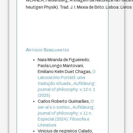
WERNER, Heisenberg; A imagem da Natureza na Física Mo
heutigen Physik). Trad. J. I. Mexia de Brito. Lisboa: Livros
Artigos Semelhantes
Nara Miranda de Figueiredo,
Paola Longo Mantovani,
Emiliano Kelm Duet Chagas,
O
Laboratório Portátil: uma
tradução situada
,
Aufklärung:
journal of philosophy: v. 12 n. 1
(2025)
Carlos Roberto Guimarães,
O
ser-aí e o sorriso
,
Aufklärung:
journal of philosophy: v. 11 n.
Especial (2024): Filosofia e
Literatura
Vinicius de negreiros Calado,