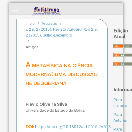
Início
/
Arquivos
/
v. 2 n. 2 (2015): Revista Aufklärung. v. 2, n.
Edição
2 (2015), Julho-Dezembro
Atual
/
Artigos
A metafísica na ciência
moderna: uma discussão
heideggeriana
Informa
Para
Flávio Oliveira Silva
Leitores
Universidade do Estado da Bahia
Para
Autores
DOI:
https://doi.org/10.18012/arf.2016.24413
Para