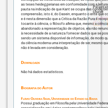
as teses heideggerianas em conformidade com a leitura
Palavras
pauta na indicação de que Kant se ocupa das condições
chave
compreensão, isto é, do Dasein, enquanto o ente que co
metafísica do tempo
pedagogia
pensamento singul
e é nesta dimensão que a Crítica da Razão Pura é rece
homem-medida
multidimensionalidade
filosofia brasileira
filosofias indígenas
bataille
logos
experiência temporal
j.c.m. neto
jacobi
leyes
lei
idade
fundamentalismo
protágoras
intolerância
violencia
palavra
tocante à ciência, o filósofo afirma que, mesmo a ciênc
mind
perdón
therapy
género
literatura (poética)
abandonado a representação de objetos, ela não renunc
à necessidade de a natureza fornecer dados que se poss
sendo um sistema disponível de informação, de modo q
da ciência moderna uma interpretação de ser, mesmo q
não é levada em consideração.
Downloads
Não há dados estatísticos.
Biografia do Autor
Flávio Oliveira Silva,
Universidade do Estado da Bahia
Possui graduação em Filosofia pela Universidade Federal