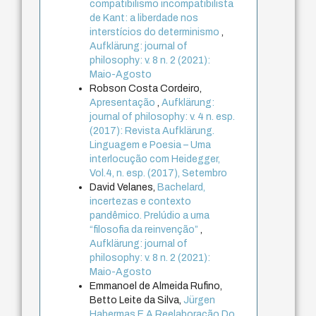
compatibilismo incompatibilista
de Kant: a liberdade nos
interstícios do determinismo
,
Aufklärung: journal of
philosophy: v. 8 n. 2 (2021):
Maio-Agosto
Robson Costa Cordeiro,
Apresentação
,
Aufklärung:
journal of philosophy: v. 4 n. esp.
(2017): Revista Aufklärung.
Linguagem e Poesia – Uma
interlocução com Heidegger,
Vol.4, n. esp. (2017), Setembro
David Velanes,
Bachelard,
incertezas e contexto
pandêmico. Prelúdio a uma
“filosofia da reinvenção”
,
Aufklärung: journal of
philosophy: v. 8 n. 2 (2021):
Maio-Agosto
Emmanoel de Almeida Rufino,
Betto Leite da Silva,
Jürgen
Habermas E A Reelaboração Do