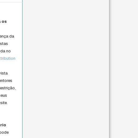
a os
cença da
istas
lida no
ribution
vista
entores
estrição,
seus
site.
rio
 pode