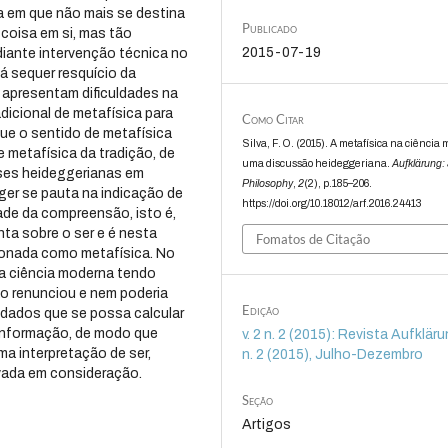
da em que não mais se destina
Publicado
 coisa em si, mas tão
2015-07-19
diante intervenção técnica no
á sequer resquício da
 apresentam dificuldades na
dicional de metafísica para
Como Citar
que o sentido de metafísica
Silva, F. O. (2015). A metafísica na ciência
 metafísica da tradição, de
uma discussão heideggeriana.
Aufklärung: 
eses heideggerianas em
Philosophy
,
2
(2), p.185–206.
ger se pauta na indicação de
https://doi.org/10.18012/arf.2016.24413
ade da compreensão, isto é,
ta sobre o ser e é nesta
Fomatos de Citação
ionada como metafísica. No
 a ciência moderna tendo
o renunciou e nem poderia
Edição
 dados que se possa calcular
 informação, de modo que
v. 2 n. 2 (2015): Revista Aufklärun
a interpretação de ser,
n. 2 (2015), Julho-Dezembro
vada em consideração.
Seção
Artigos