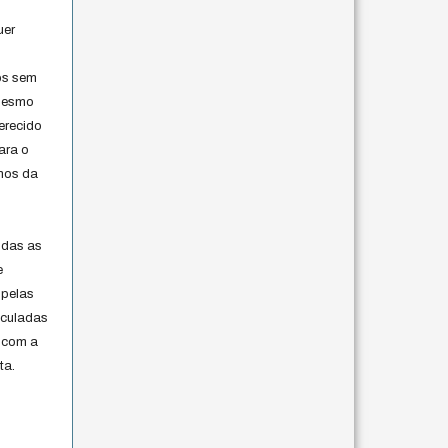
uer
os sem
 mesmo
erecido
ara o
rmos da
s
odas as
e
 pelas
iculadas
 com a
ta.