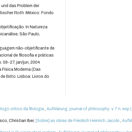
t und das Problem der
 Ibscher Roth. México: Fondo
bjetificação. In Natureza
sicanálise, São Paulo,
inguagem não-objetificante de
ional de filosofia e práticas
. 09-27, jan/jun, 2004
 Física Moderna (Das
a de Brito. Lisboa: Livros do
logo crítico da filologia
,
Aufklärung: journal of philosophy: v. 7 n. esp 
co, Christian Iber,
[Sobre] as obras de Friedrich Heinrich Jacobi
,
Aufk