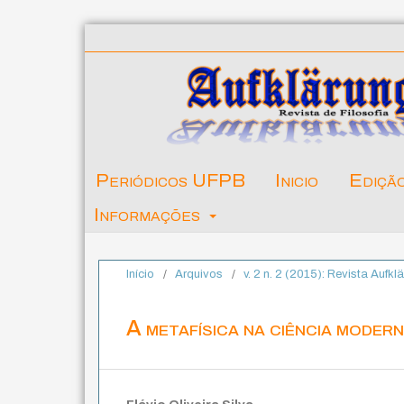
Periódicos UFPB
Inicio
Ediçã
Informações
Início
/
Arquivos
/
v. 2 n. 2 (2015): Revista Aufkl
A metafísica na ciência moder