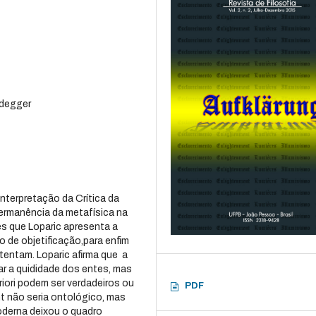
idegger
nterpretação da Crítica da
ermanência da metafísica na
s que Loparic apresenta a
 de objetificação,para enfim
entam. Loparic afirma que a
ar a quididade dos entes, mas
riori podem ser verdadeiros ou
PDF
t não seria ontológico, mas
moderna deixou o quadro