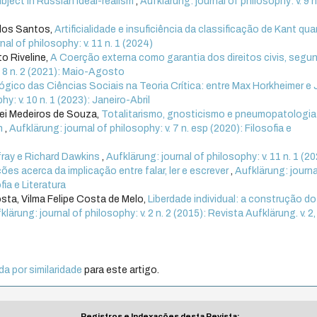
bject in Russian ideal-realism
,
Aufklärung: journal of philosophy: v. 9 n
dos Santos,
Artificialidade e insuficiência da classificação de Kant qu
nal of philosophy: v. 11 n. 1 (2024)
o Riveline,
A Coerção externa como garantia dos direitos civis, segu
. 8 n. 2 (2021): Maio-Agosto
ico das Ciências Sociais na Teoria Crítica: entre Max Horkheimer e 
y: v. 10 n. 1 (2023): Janeiro-Abril
lei Medeiros de Souza,
Totalitarismo, gnosticismo e pneumopatologia
in
,
Aufklärung: journal of philosophy: v. 7 n. esp (2020): Filosofia e
fray e Richard Dawkins
,
Aufklärung: journal of philosophy: v. 11 n. 1 (2
es acerca da implicação entre falar, ler e escrever
,
Aufklärung: journa
fia e Literatura
sta, Vilma Felipe Costa de Melo,
Liberdade individual: a construção do
klärung: journal of philosophy: v. 2 n. 2 (2015): Revista Aufklärung. v. 2, 
a por similaridade
para este artigo.
Registros e Indexações desta Revista: