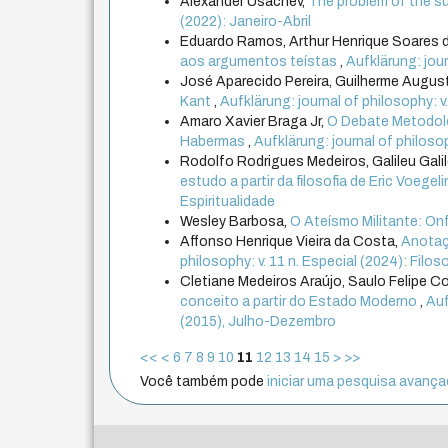
Alexander Usachev,
The problem of the su
(2022): Janeiro-Abril
Eduardo Ramos, Arthur Henrique Soares 
aos argumentos teístas
,
Aufklärung: jour
José Aparecido Pereira, Guilherme August
Kant
,
Aufklärung: journal of philosophy: v
Amaro Xavier Braga Jr,
O Debate Metodológ
Habermas
,
Aufklärung: journal of philosoph
Rodolfo Rodrigues Medeiros, Galileu Gali
estudo a partir da filosofia de Eric Voegel
Espiritualidade
Wesley Barbosa,
O Ateísmo Militante: On
Affonso Henrique Vieira da Costa,
Anotaçõ
philosophy: v. 11 n. Especial (2024): Filoso
Cletiane Medeiros Araújo, Saulo Felipe Co
conceito a partir do Estado Moderno
,
Auf
(2015), Julho-Dezembro
<<
<
6
7
8
9
10
11
12
13
14
15
>
>>
Você também pode
iniciar uma pesquisa avançad