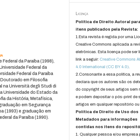
Licença
Política de Direito Autoral par
itens publicados pela Revista:
1.Esta revista é regida por uma Li
Creative Commons aplicada a rev
eletrônicas. Esta licença pode ser 
ia
link a seguir:
Creative Commons Att
 Federal da Paraíba (1998),
4.0 International (CC BY 4.0)
.
niversidade Federal da
ersidade Federal da Paraíba
2.Consonante a essa politica, a re
 Doutorado em Filosofia
declara que os autores são os det
a Università degli Studi di
do copyright de seus artigos sem r
 da Universidade do Estado da
e podem depositar o pós-print de 
ia da História, Metafísica,
artigos em qualquer repositório ou 
a graduação em Segurança
aíba (1993) e graduação em
Política de Direito de Uso dos
deral da Paraíba (1990).
Metadados para informações
contidas nos itens do repositó
1. Qualquer pessoa e/ou empresa