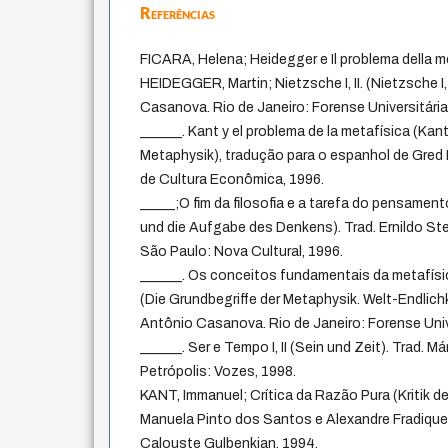
Referências
FICARA, Helena; Heidegger e Il problema della m
HEIDEGGER, Martin; Nietzsche I, II. (Nietzsche I,
Casanova. Rio de Janeiro: Forense Universitária
______. Kant y el problema de la metafísica (Kan
Metaphysik), tradução para o espanhol de Gred
de Cultura Econômica, 1996.
_____;O fim da filosofia e a tarefa do pensamen
und die Aufgabe des Denkens). Trad. Ernildo St
São Paulo: Nova Cultural, 1996.
______. Os conceitos fundamentais da metafísic
(Die Grundbegriffe der Metaphysik. Welt-Endlich
Antônio Casanova. Rio de Janeiro: Forense Unive
______. Ser e Tempo I, II (Sein und Zeit). Trad. 
Petrópolis: Vozes, 1998.
KANT, Immanuel; Crítica da Razão Pura (Kritik de
Manuela Pinto dos Santos e Alexandre Fradique
Calouste Gulbenkian, 1994.