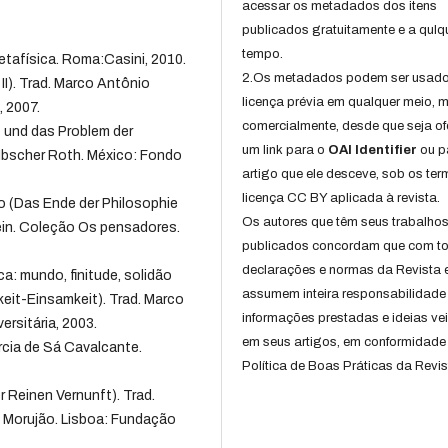
acessar os metadados dos itens
publicados gratuitamente e a qulq
tempo.
etafísica. Roma:Casini, 2010.
2.Os metadados podem ser usad
 II). Trad. Marco Antônio
licença prévia em qualquer meio,
, 2007.
comercialmente, desde que seja of
t und das Problem der
um link para o
OAI Identifier
ou p
 Ibscher Roth. México: Fondo
artigo que ele desceve, sob os te
licença CC BY aplicada à revista.
to (Das Ende der Philosophie
Os autores que têm seus trabalho
ein. Coleção Os pensadores.
publicados concordam que com t
declarações e normas da Revista 
a: mundo, finitude, solidão
assumem inteira responsabilidade
keit-Einsamkeit). Trad. Marco
informações prestadas e ideias ve
rsitária, 2003.
em seus artigos, em conformidade
Márcia de Sá Cavalcante.
Política de Boas Práticas da Revis
r Reinen Vernunft). Trad.
 Morujão. Lisboa: Fundação