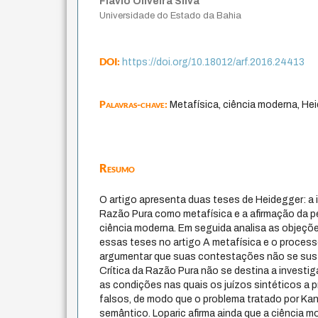
Flávio Oliveira Silva
Universidade do Estado da Bahia
DOI:
https://doi.org/10.18012/arf.2016.24413
Palavras-chave:
Metafísica, ciência moderna, He
Resumo
O artigo apresenta duas teses de Heidegger: a i
Razão Pura como metafísica e a afirmação da p
ciência moderna. Em seguida analisa as objeçõe
essas teses no artigo A metafísica e o processo
argumentar que suas contestações não se sust
Crítica da Razão Pura não se destina a investig
as condições nas quais os juízos sintéticos a p
falsos, de modo que o problema tratado por Kan
semântico. Loparic afirma ainda que a ciência 