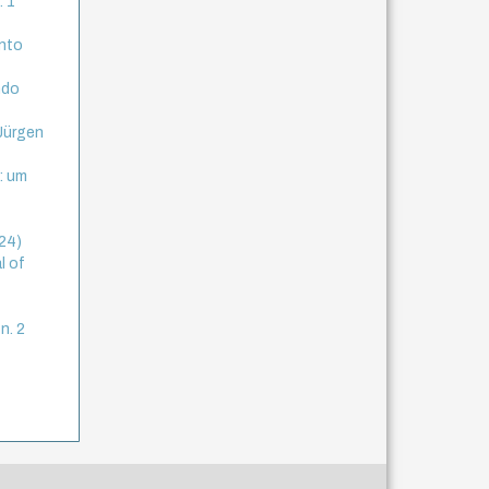
. 1
anto
ndo
Jürgen
: um
024)
l of
n. 2