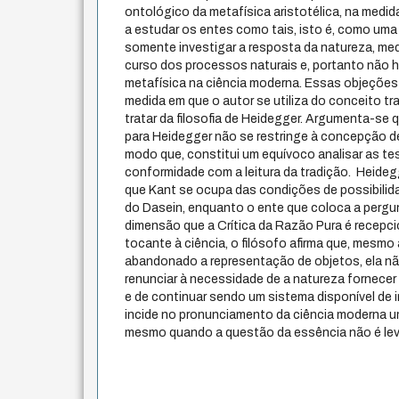
ontológico da metafísica aristotélica, na medi
a estudar os entes como tais, isto é, como uma
somente investigar a resposta da natureza, me
curso dos processos naturais e, portanto não h
metafísica na ciência moderna. Essas objeções
medida em que o autor se utiliza do conceito tra
tratar da filosofia de Heidegger. Argumenta-se 
para Heidegger não se restringe à concepção de
modo que, constitui um equívoco analisar as t
conformidade com a leitura da tradição. Heideg
que Kant se ocupa das condições de possibilid
do Dasein, enquanto o ente que coloca a pergun
dimensão que a Crítica da Razão Pura é recepc
tocante à ciência, o filósofo afirma que, mesmo
abandonado a representação de objetos, ela nã
renunciar à necessidade de a natureza fornecer
e de continuar sendo um sistema disponível de
incide no pronunciamento da ciência moderna um
mesmo quando a questão da essência não é le