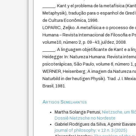
______. Kant y el problema de la metafísica (Kan
Metaphysik), tradução para o espanhol de Gred
de Cultura Econômica, 1996.
LOPARIC, Zeljko. A metafísica e o processo de o
Humana – Revista Internacional de Filosofia e P
volume10, número 2, p. 09-43, jul/dez, 2008.
______. A linguagem objetificante de Kant e a l
Heidegger. In: Natureza Humana: Revista internac
psicoterápicas, São Paulo, volume 6, número 1, p
WERNER, Heisenberg; A imagem da Natureza na
Naturbild in der heutigen Physik). Trad. J. I. Mexi
Brasil, 1981.
Artigos Semelhantes
Martha Solange Perrusi,
Nietzsche, um filó
Dossiê Nietzsche no Nordeste
Gabriel Rodrigues da Silva, Agemir Bavares
journal of philosophy: v. 12 n. 3 (2025)