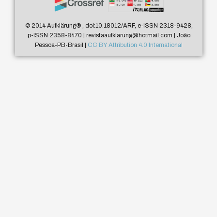
© 2014 Aufklärung
®
, doi:10.18012/ARF, e-ISSN 2318-9428,
p-ISSN 2358-8470 | revistaaufklarung@hotmail.com | João
Pessoa-PB-Brasil |
CC BY Attribution 4.0 International