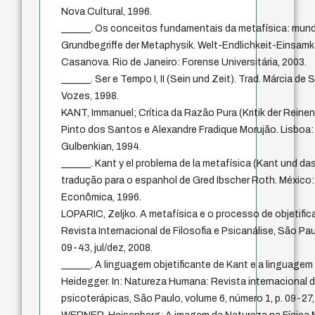
Nova Cultural, 1996.
______. Os conceitos fundamentais da metafísica: mundo,
Grundbegriffe der Metaphysik. Welt-Endlichkeit-Einsamk
Casanova. Rio de Janeiro: Forense Universitária, 2003.
______. Ser e Tempo I, II (Sein und Zeit). Trad. Márcia de
Vozes, 1998.
KANT, Immanuel; Crítica da Razão Pura (Kritik der Reinen
Pinto dos Santos e Alexandre Fradique Morujão. Lisbo
Gulbenkian, 1994.
______. Kant y el problema de la metafísica (Kant und da
tradução para o espanhol de Gred Ibscher Roth. México
Econômica, 1996.
LOPARIC, Zeljko. A metafísica e o processo de objetifi
Revista Internacional de Filosofia e Psicanálise, São Pau
09-43, jul/dez, 2008.
______. A linguagem objetificante de Kant e a linguagem
Heidegger. In: Natureza Humana: Revista internacional de
psicoterápicas, São Paulo, volume 6, número 1, p. 09-27,