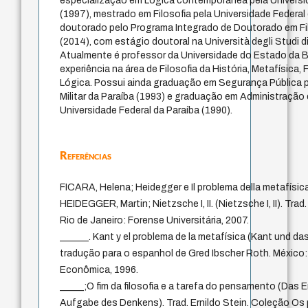
especialização em Lógica contemporânea pela Universid
(1997), mestrado em Filosofia pela Universidade Federal 
doutorado pelo Programa Integrado de Doutorado em 
(2014), com estágio doutoral na Università degli Studi di
Atualmente é professor da Universidade do Estado da 
experiência na área de Filosofia da História, Metafísica,
Lógica. Possui ainda graduação em Segurança Pública p
Militar da Paraíba (1993) e graduação em Administração
Universidade Federal da Paraíba (1990).
Referências
FICARA, Helena; Heidegger e Il problema della metafísic
HEIDEGGER, Martin; Nietzsche I, II. (Nietzsche I, II). Tr
Rio de Janeiro: Forense Universitária, 2007.
______. Kant y el problema de la metafísica (Kant und da
tradução para o espanhol de Gred Ibscher Roth. México
Econômica, 1996.
_____;O fim da filosofia e a tarefa do pensamento (Das 
Aufgabe des Denkens). Trad. Ernildo Stein. Coleção Os