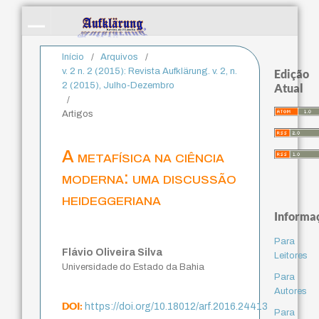
Início
/
Arquivos
/
v. 2 n. 2 (2015): Revista Aufklärung. v. 2, n.
Edição
2 (2015), Julho-Dezembro
Atual
/
Artigos
A metafísica na ciência
moderna: uma discussão
heideggeriana
Informa
Para
Flávio Oliveira Silva
Leitores
Universidade do Estado da Bahia
Para
Autores
DOI:
https://doi.org/10.18012/arf.2016.24413
Para