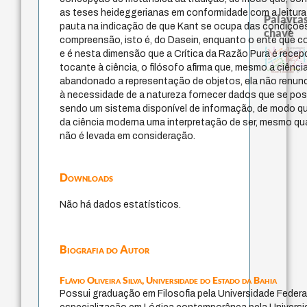
as teses heideggerianas em conformidade com a leitura
Palavras
pauta na indicação de que Kant se ocupa das condições
chave
compreensão, isto é, do Dasein, enquanto o ente que co
filosofia brasileira
acquaintance
logos
experiência temporal
perdón
filosofias indígenas
palavra
intolerância
papel da lei
e é nesta dimensão que a Crítica da Razão Pura é rece
metafísica do tempo
violencia
fundamentalismo
desejo
protágoras
jacobi
j.c.m. net
leyes
homem-medida
lei
tocante à ciência, o filósofo afirma que, mesmo a ciênc
idade
bataille
guayaqui
sacrifício
género
history of philosophy
abandonado a representação de objetos, ela não renunc
à necessidade de a natureza fornecer dados que se poss
sendo um sistema disponível de informação, de modo q
da ciência moderna uma interpretação de ser, mesmo q
não é levada em consideração.
Downloads
Não há dados estatísticos.
Biografia do Autor
Flávio Oliveira Silva,
Universidade do Estado da Bahia
Possui graduação em Filosofia pela Universidade Federal