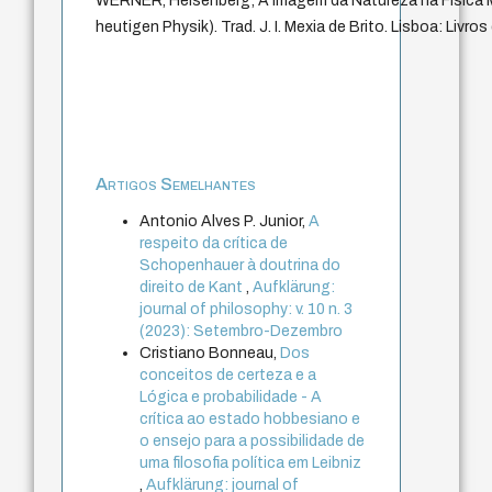
WERNER, Heisenberg; A imagem da Natureza na Física Mo
heutigen Physik). Trad. J. I. Mexia de Brito. Lisboa: Livros
Artigos Semelhantes
Antonio Alves P. Junior,
A
respeito da crítica de
Schopenhauer à doutrina do
direito de Kant
,
Aufklärung:
journal of philosophy: v. 10 n. 3
(2023): Setembro-Dezembro
Cristiano Bonneau,
Dos
conceitos de certeza e a
Lógica e probabilidade - A
crítica ao estado hobbesiano e
o ensejo para a possibilidade de
uma filosofia política em Leibniz
,
Aufklärung: journal of