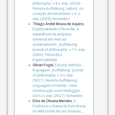
philosophy: v. 6 n. esp. (2019):
Revista Aufklärung. Leibniz: no
coração da metafísica. v. 4, n.
esp. (2019), Novembro
Thiago André Moura de Aquino,
Espiritualidade e Filosofia: a
experiência da simpatia
universal em meio ao
oceanomundo
,
Aufklärung:
journal of philosophy: v. 7 n. esp
(2020): Filosofia e
Espiritualidade
Gilvan Fogel,
Escuta, silêncio,
linguagem
,
Aufklärung: journal
of philosophy: v. 4 n. esp.
(2017): Revista Aufklärung.
Linguagem e Poesia – Uma
interlocução com Heidegger,
Vol.4, n. esp. (2017), Setembro
Elvis de Oliveira Mendes,
A
Política e o Drama da Existência
no Nietzsche de Leo Strauss
,