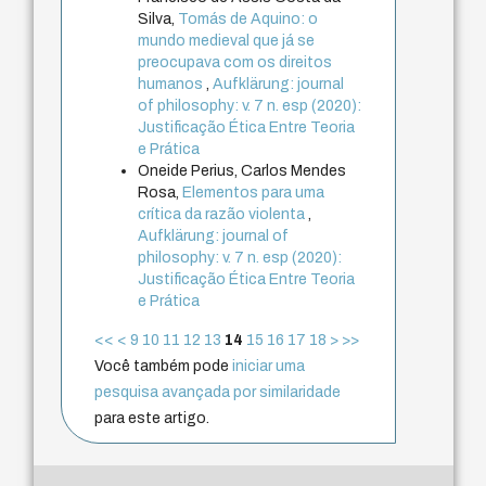
Silva,
Tomás de Aquino: o
mundo medieval que já se
preocupava com os direitos
humanos
,
Aufklärung: journal
of philosophy: v. 7 n. esp (2020):
Justificação Ética Entre Teoria
e Prática
Oneide Perius, Carlos Mendes
Rosa,
Elementos para uma
crítica da razão violenta
,
Aufklärung: journal of
philosophy: v. 7 n. esp (2020):
Justificação Ética Entre Teoria
e Prática
<<
<
9
10
11
12
13
14
15
16
17
18
>
>>
Você também pode
iniciar uma
pesquisa avançada por similaridade
para este artigo.