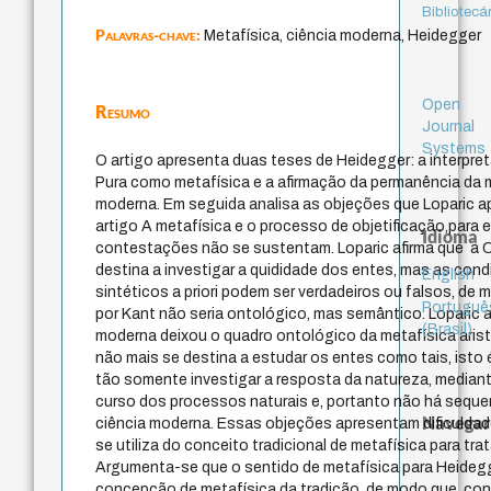
Bibliotecá
Palavras-chave:
Metafísica, ciência moderna, Heidegger
Open
Resumo
Journal
Systems
O artigo apresenta duas teses de Heidegger: a interpre
Pura como metafísica e a afirmação da permanência da m
moderna. Em seguida analisa as objeções que Loparic a
artigo A metafísica e o processo de objetificação,para
Idioma
contestações não se sustentam. Loparic afirma que a C
destina a investigar a quididade dos entes, mas as cond
English
sintéticos a priori podem ser verdadeiros ou falsos, de
Portuguê
por Kant não seria ontológico, mas semântico. Loparic a
(Brasil)
moderna deixou o quadro ontológico da metafísica arist
não mais se destina a estudar os entes como tais, isto
tão somente investigar a resposta da natureza, median
curso dos processos naturais e, portanto não há sequer
Navegar
ciência moderna. Essas objeções apresentam dificuldad
se utiliza do conceito tradicional de metafísica para trat
Argumenta-se que o sentido de metafísica para Heidegg
concepção de metafísica da tradição, de modo que, cons