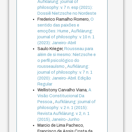
Aufklärung: journal of
philosophy: v. 7 n. esp (2021):
Dossiê Nietzsche no Nordeste
Frederico Ramalho Romero,
O
sentido das paixões e
emoções: Hume
,
Aufklärung:
journal of philosophy: v. 10 n. 1
(2023): Janeiro-Abril
Saulo Krieger,
Rousseau para
além de si mesmo: Nietzsche e
o perfil psicológico do
rousseauísmo
,
Aufklärung:
journal of philosophy: v. 7 n. 1
(2020): Janeiro-Abril. Edição
Regular
Wellistony Carvalho Viana,
A
Visão Constitucional Da
Pessoa
,
Aufklärung: journal of
philosophy: v. 2 n. 1 (2015):
Revista Aufklärung. v. 2, n. 1
(2015), Janeiro-Junho
Marcio de Lima Pacheco,
Francisco de Assis Costa da