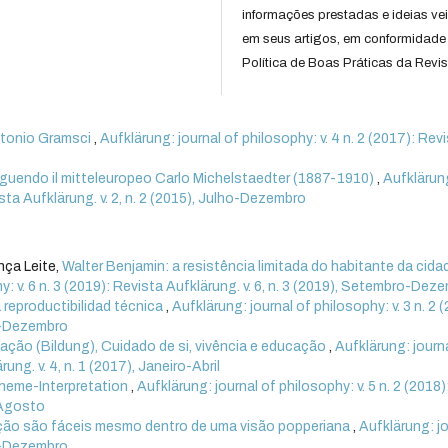
informações prestadas e ideias ve
em seus artigos, em conformidade
Política de Boas Práticas da Revis
Antonio Gramsci
,
Aufklärung: journal of philosophy: v. 4 n. 2 (2017): Rev
seguendo il mitteleuropeo Carlo Michelstaedter (1887-1910)
,
Aufklärun
vista Aufklärung. v. 2, n. 2 (2015), Julho-Dezembro
nça Leite,
Walter Benjamin: a resistência limitada do habitante da cida
y: v. 6 n. 3 (2019): Revista Aufklärung. v. 6, n. 3 (2019), Setembro-Dez
a reproductibilidad técnica
,
Aufklärung: journal of philosophy: v. 3 n. 2 
ho-Dezembro
ação (Bildung), Cuidado de si, vivência e educação
,
Aufklärung: journ
ung. v. 4, n. 1 (2017), Janeiro-Abril
heme-Interpretation
,
Aufklärung: journal of philosophy: v. 5 n. 2 (2018)
o-Agosto
ução são fáceis mesmo dentro de uma visão popperiana
,
Aufklärung: j
ro-Dezembro