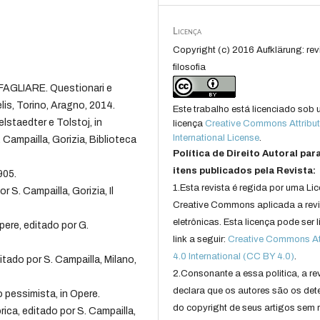
Licença
Copyright (c) 2016 Aufklärung: rev
filosofia
GLIARE. Questionari e
lis, Torino, Aragno, 2014.
Este trabalho está licenciado sob
staedter e Tolstoj, in
licença
Creative Commons Attribut
International License
.
 Campailla, Gorizia, Biblioteca
Política de Direito Autoral par
itens publicados pela Revista:
905.
1.Esta revista é regida por uma Li
S. Campailla, Gorizia, Il
Creative Commons aplicada a rev
eletrônicas. Esta licença pode ser 
ere, editado por G.
link a seguir:
Creative Commons Att
4.0 International (CC BY 4.0)
.
tado por S. Campailla, Milano,
2.Consonante a essa politica, a re
declara que os autores são os det
pessimista, in Opere.
do copyright de seus artigos sem r
ca, editado por S. Campailla,