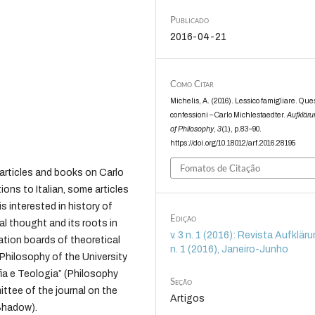
Publicado
2016-04-21
Como Citar
Michelis, A. (2016). Lessico famigliare. Que
confessioni – Carlo Michlestaedter.
Aufkläru
of Philosophy
,
3
(1), p.83–90.
https://doi.org/10.18012/arf.2016.28195
Fomatos de Citação
 articles and books on Carlo
ions to Italian, some articles
s interested in history of
Edição
al thought and its roots in
v. 3 n. 1 (2016): Revista Aufklärun
ation boards of theoretical
n. 1 (2016), Janeiro-Junho
Philosophy of the University
ofia e Teologia” (Philosophy
Seção
ittee of the journal on the
Artigos
Shadow).