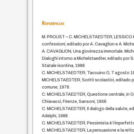
Referências
M. PROUST – C. MICHELSTAEDTER, LESSICO FA
confessioni, editado por A. Cavaglion e A. Miche
A. CAVAGLION, Una giovinezza immortale. Michel
Dialoghi intorno a Michelstaedter, editado por S.
Statale Isontina, 1988.
C. MICHELSTAEDTER, Taccuino O, 7 agosto 1
MICHELSTAEDTER, Scritti scolastici, editado por 
comune, 1976.
C. MICHELSTAEDTER, Questione centrale, in Op
Chiavacci, Firenze, Sansoni, 1958.
C. MICHELSTAEDTER, Il dialogo della salute, edi
Adelphi, 1988.
C. MICHELSTAEDTER, Pessimista è l’imperfetto 
C. MICHELSTAEDTER, La persuasione e la rettori