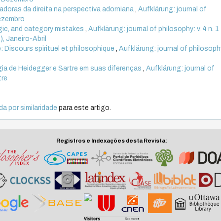
adoras da direita na perspectiva adorniana
,
Aufklärung: journal of
Dezembro
gic, and category mistakes
,
Aufklärung: journal of philosophy: v. 4 n. 1
), Janeiro-Abril
 Discours spirituel et philosophique
,
Aufklärung: journal of philosophy
a de Heidegger e Sartre em suas diferenças
,
Aufklärung: journal of
tre
a por similaridade
para este artigo.
Registros e Indexações desta Revista: