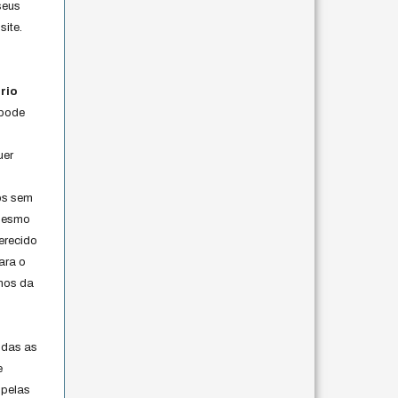
seus
site.
rio
 pode
uer
os sem
 mesmo
erecido
ara o
rmos da
s
odas as
e
 pelas