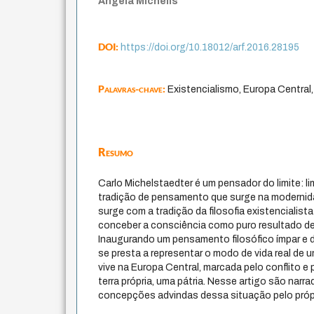
Angela Michelis
DOI:
https://doi.org/10.18012/arf.2016.28195
Palavras-chave:
Existencialismo, Europa Central, 
Resumo
Carlo Michelstaedter é um pensador do limite: li
tradição de pensamento que surge na modernid
surge com a tradição da filosofia existencialist
conceber a consciência como puro resultado de
Inaugurando um pensamento filosófico ímpar e de 
se presta a representar o modo de vida real de u
vive na Europa Central, marcada pelo conflito e
terra própria, uma pátria. Nesse artigo são narr
concepções advindas dessa situação pelo própr