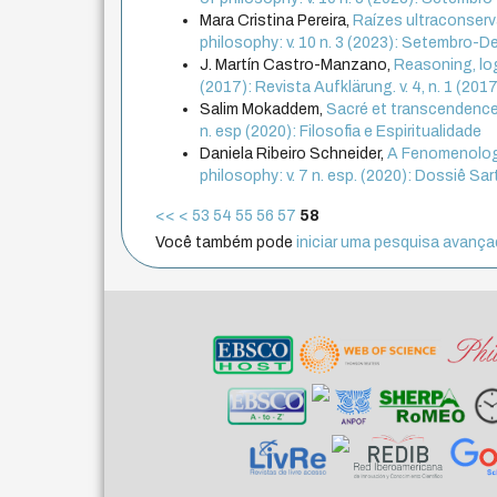
Mara Cristina Pereira,
Raízes ultraconserv
philosophy: v. 10 n. 3 (2023): Setembro-
J. Martín Castro-Manzano,
Reasoning, lo
(2017): Revista Aufklärung. v. 4, n. 1 (2017
Salim Mokaddem,
Sacré et transcendence:
n. esp (2020): Filosofia e Espiritualidade
Daniela Ribeiro Schneider,
A Fenomenologi
philosophy: v. 7 n. esp. (2020): Dossiê Sar
<<
<
53
54
55
56
57
58
Você também pode
iniciar uma pesquisa avançad