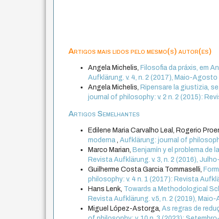
Artigos mais lidos pelo mesmo(s) autor(es)
Angela Michelis,
Filosofia da práxis, em 
Aufklärung. v. 4, n. 2 (2017), Maio-Agosto
Angela Michelis,
Ripensare la giustizia, 
journal of philosophy: v. 2 n. 2 (2015): Re
Artigos Semelhantes
Edilene Maria Carvalho Leal, Rogerio Proe
moderna
,
Aufklärung: journal of philosoph
Marco Marian,
Benjamín y el problema de l
Revista Aufklärung. v. 3, n. 2 (2016), Jul
Guilherme Costa Garcia Tommaselli,
Form
philosophy: v. 4 n. 1 (2017): Revista Aufklär
Hans Lenk,
Towards a Methodological Sc
Revista Aufklärung. v.5, n. 2 (2019), Mai
Miguel López-Astorga,
As regras de red
of philosophy: v. 10 n. 3 (2023): Setemb