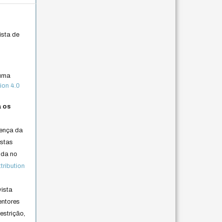
ista de
 uma
ion 4.0
a os
cença da
istas
lida no
ribution
vista
entores
estrição,