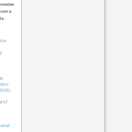
iculadas
 com a
ta.
ista
g:
de
embro
(2016):
al of
:
ournal