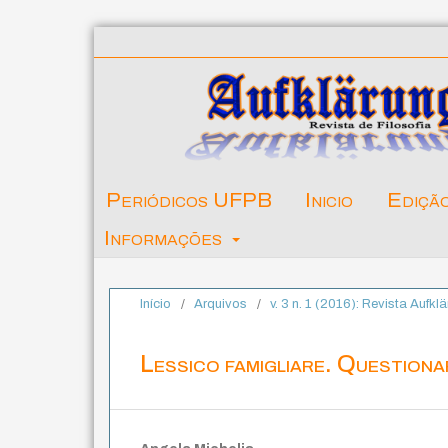
Periódicos UFPB
Inicio
Ediçã
Informações
Início
/
Arquivos
/
v. 3 n. 1 (2016): Revista Aufkl
Lessico famigliare. Questiona