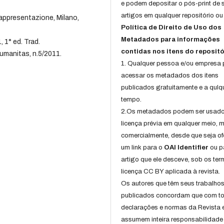
e podem depositar o pós-print de 
artigos em qualquer repositório ou 
ppresentazione, Milano,
Política de Direito de Uso dos
Metadados para informações
 1° ed. Trad.
contidas nos itens do repositó
Humanitas, n.5/2011.
1. Qualquer pessoa e/ou empresa
acessar os metadados dos itens
publicados gratuitamente e a qulq
tempo.
2.Os metadados podem ser usad
licença prévia em qualquer meio,
comercialmente, desde que seja of
um link para o
OAI Identifier
ou p
artigo que ele desceve, sob os te
licença CC BY aplicada à revista.
Os autores que têm seus trabalho
publicados concordam que com t
declarações e normas da Revista 
assumem inteira responsabilidade