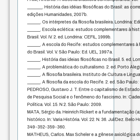
_______. História das idéias filosóficas do Brasil: as corren
edições Humanidades, 2007b.
______. Os intérpretes da filosofia brasileira. Londrina: E
______. Escola eclética: estudos complementares à histó
Brasil. Vol. IV. 2. ed. Londrina: CEFIL, 1999b.
______. A escola do Recife: estudos complementares à hi
do Brasil. Vol. V. São Paulo: Ed. UEL, 1997a.
______. História das ideias filosóficas no Brasil. 5. ed. L
______. A problemática do culturalismo. 2. ed. Porto Al
______. A filosofia brasileira. Instituto de Cultura e Lin
______. A filosofia da escola do Recife. 2. ed. São Paulo:
PEDROSO, Gustavo J. T. Entre o capitalismo de Estado 
de Pesquisa Social e o fenômeno do fascismo. In: Cader
Política. Vol. 15. N 2. São Paulo: 2009.
MATA, Sérgio da. Heinrich Rickert e a fundamentação (
histórico. In: Varia História. Vol. 22. N. 36. Jul/Dez. Belo
349-352-359-360.
MATHEUS, Carlos. Max Scheler e a gênese axiológica d