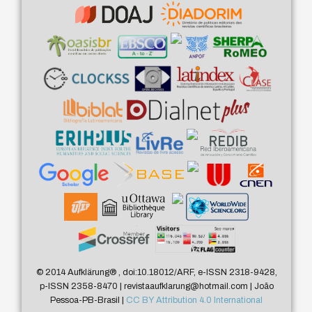
© 2014 Aufklärung
®
, doi:10.18012/ARF, e-ISSN 2318-9428,
p-ISSN 2358-8470 | revistaaufklarung@hotmail.com | João
Pessoa-PB-Brasil |
CC BY Attribution 4.0 International