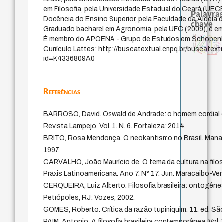
em Filosofia, pela Universidade Estadual do Ceará (UEC
Palavras
Docência do Ensino Superior, pela Faculdade da Aldeia 
chave
Graduado bacharel em Agronomia, pela UFC (2009), e em 
sacrifício
filosofia brasileira
intolerância
homem-medida
desejo
metafísica do tempo
É membro do APOENA - Grupo de Estudos em Schopenha
experiência temporal
fundamentalismo
identidade nacional
idade
leyes
animais
violencia
logos
lei
protágoras
j.c.m. neto
mind
Currículo Lattes: http://buscatextual.cnpq.br/buscatext
jacobi
therapy
palavra
género
perdón
bataille
viktor frankl
id=K4336809A0
Referências
BARROSO, David. Oswald de Andrade: o homem cordial e a f
Revista Lampejo. Vol. 1. N. 6. Fortaleza: 2014.
BRITO, Rosa Mendonça. O neokantismo no Brasil. Manau
1997.
CARVALHO, João Maurício de. O tema da cultura na filosofi
Praxis Latinoamericana. Ano 7. N° 17. Jun. Maracaibo-Ve
CERQUEIRA, Luiz Alberto. Filosofia brasileira: ontogêne
Petrópoles, RJ: Vozes, 2002.
GOMES, Roberto. Crítica da razão tupiniquim. 11. ed. Sã
PAIM, Antonio. A filosofia brasileira contemporânea. Vol. V