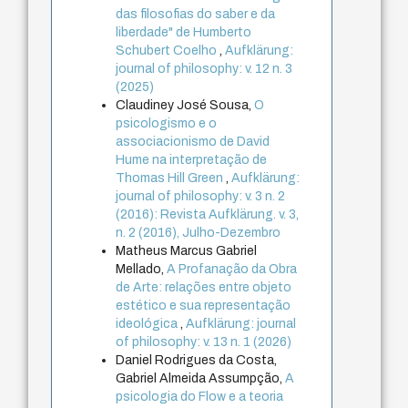
das filosofias do saber e da
liberdade" de Humberto
Schubert Coelho
,
Aufklärung:
journal of philosophy: v. 12 n. 3
(2025)
Claudiney José Sousa,
O
psicologismo e o
associacionismo de David
Hume na interpretação de
Thomas Hill Green
,
Aufklärung:
journal of philosophy: v. 3 n. 2
(2016): Revista Aufklärung. v. 3,
n. 2 (2016), Julho-Dezembro
Matheus Marcus Gabriel
Mellado,
A Profanação da Obra
de Arte: relações entre objeto
estético e sua representação
ideológica
,
Aufklärung: journal
of philosophy: v. 13 n. 1 (2026)
Daniel Rodrigues da Costa,
Gabriel Almeida Assumpção,
A
psicologia do Flow e a teoria