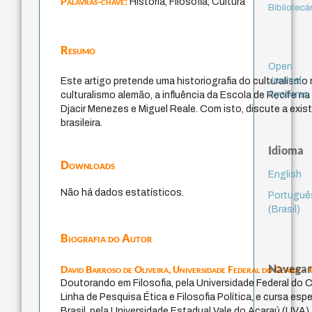
Palavras-chave:
História, Filosofia, Cultura
Bibliotecá
Resumo
Open
Journal
Este artigo pretende uma historiografia do culturalismo 
Systems
culturalismo alemão, a influência da Escola de Recife n
Djacir Menezes e Miguel Reale. Com isto, discute a existê
brasileira.
Idioma
Downloads
English
Não há dados estatísticos.
Portuguê
(Brasil)
Biografia do Autor
Navegar
David Barroso de Oliveira,
Universidade Federal do Ceará –
Doutorando em Filosofia, pela Universidade Federal do C
Linha de Pesquisa Ética e Filosofia Política, e cursa esp
Brasil, pela Universidade Estadual Vale do Acaraú (UV