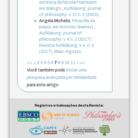
estética de Nicolai Hartmann
em diálogo
,
Aufklärung: journal
of philosophy: v. 12 n. 2 (2025)
Angela Michelis,
Filosofia da
práxis, em Antonio Gramsci
,
Aufklärung: journal of
philosophy: v. 4 n. 2 (2017):
Revista Aufklärung. v. 4, n. 2
(2017), Maio-Agosto
<<
<
2
3
4
5
6
7
8
9
10
11
>
>>
Você também pode
iniciar uma
pesquisa avançada por similaridade
para este artigo.
Registros e Indexações desta Revista: