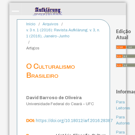
Início
/
Arquivos
/
v. 3 n. 1 (2016): Revista Aufklärung. v. 3, n.
Edição
1 (2016), Janeiro-Junho
Atual
/
Artigos
O Culturalismo
Brasileiro
Informa
David Barroso de Oliveira
Para
Universidade Federal do Ceará – UFC
Leitores
Para
DOI:
https://doi.org/10.18012/arf.2016.28387
Autores
Para