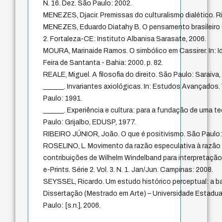
N. 16. Dez. São Paulo: 2002.
MENEZES, Djacir. Premissas do culturalismo dialético. R
MENEZES, Eduardo Diatahy B. O pensamento brasileiro d
2. Fortaleza-CE: Instituto Albanisa Sarasate, 2006.
MOURA, Marinaide Ramos. O simbólico em Cassirer. In: Id
Feira de Santanta - Bahia: 2000. p. 82.
REALE, Miguel. A filosofia do direito. São Paulo: Saraiva,
______. Invariantes axiológicas. In: Estudos Avançados. V
Paulo: 1991.
______. Experiência e cultura: para a fundação de uma te
Paulo: Grijalbo, EDUSP, 1977.
RIBEIRO JÚNIOR, João. O que é positivismo. São Paulo: 
ROSELINO, L. Movimento da razão especulativa à razão 
contribuições de Wilhelm Windelband para interpretação 
e-Prints. Série 2. Vol. 3. N. 1. Jan/Jun. Campinas: 2008.
SEYSSEL, Ricardo. Um estudo histórico perceptual: a ban
Dissertação (Mestrado em Arte) – Universidade Estadua
Paulo: [s.n.], 2006.