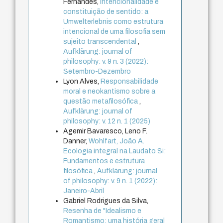
Fernandes,
Intencionalidade e
constituição de sentido: a
Umwelterlebnis como estrutura
intencional de uma filosofia sem
sujeito transcendental
,
Aufklärung: journal of
philosophy: v. 9 n. 3 (2022):
Setembro-Dezembro
Lyon Alves,
Responsabilidade
moral e neokantismo sobre a
questão metafilosófica
,
Aufklärung: journal of
philosophy: v. 12 n. 1 (2025)
Agemir Bavaresco, Leno F.
Danner,
Wohlfart, João A.
Ecologia integral na Laudato Si:
Fundamentos e estrutura
filosófica
,
Aufklärung: journal
of philosophy: v. 9 n. 1 (2022):
Janeiro-Abril
Gabriel Rodrigues da Silva,
Resenha de "Idealismo e
Romantismo: uma história geral