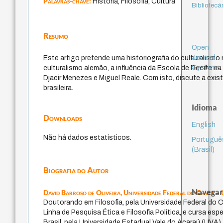
Palavras-chave:
História, Filosofia, Cultura
Bibliotecá
Resumo
Open
Journal
Este artigo pretende uma historiografia do culturalismo 
Systems
culturalismo alemão, a influência da Escola de Recife n
Djacir Menezes e Miguel Reale. Com isto, discute a existê
brasileira.
Idioma
Downloads
English
Não há dados estatísticos.
Portuguê
(Brasil)
Biografia do Autor
Navegar
David Barroso de Oliveira,
Universidade Federal do Ceará –
Doutorando em Filosofia, pela Universidade Federal do C
Linha de Pesquisa Ética e Filosofia Política, e cursa esp
Brasil, pela Universidade Estadual Vale do Acaraú (UV