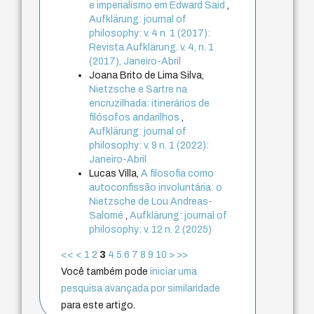
e imperialismo em Edward Said
,
Aufklärung: journal of
philosophy: v. 4 n. 1 (2017):
Revista Aufklärung. v. 4, n. 1
(2017), Janeiro-Abril
Joana Brito de Lima Silva,
Nietzsche e Sartre na
encruzilhada: itinerários de
filósofos andarilhos
,
Aufklärung: journal of
philosophy: v. 9 n. 1 (2022):
Janeiro-Abril
Lucas Villa,
A filosofia como
autoconfissão involuntária: o
Nietzsche de Lou Andreas-
Salomé
,
Aufklärung: journal of
philosophy: v. 12 n. 2 (2025)
<<
<
1
2
3
4
5
6
7
8
9
10
>
>>
Você também pode
iniciar uma
pesquisa avançada por similaridade
para este artigo.