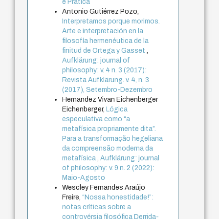
e Prática
Antonio Gutiérrez Pozo,
Interpretamos porque morimos.
Arte e interpretación en la
filosofía hermenéutica de la
finitud de Ortega y Gasset
,
Aufklärung: journal of
philosophy: v. 4 n. 3 (2017):
Revista Aufklärung. v. 4, n. 3
(2017), Setembro-Dezembro
Hernandez Vivan Eichenberger
Eichenberger,
Lógica
especulativa como “a
metafísica propriamente dita”.
Para a transformação hegeliana
da compreensão moderna da
metafísica
,
Aufklärung: journal
of philosophy: v. 9 n. 2 (2022):
Maio-Agosto
Wescley Fernandes Araújo
Freire,
“Nossa honestidade!”:
notas críticas sobre a
controvérsia filosófica Derrida-