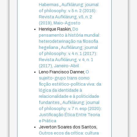
Habermas
,
Aufklärung: journal
of philosophy: v. 5 n. 2 (2018):
Revista Aufklärung. v.5, n. 2
(2019), Maio-Agosto
Henrique Raskin,
Do
pensamento à história mundial:
heterodeterinação na filosofia
hegeliana
,
Aufklärung: journal
of philosophy: v. 4 n. 1 (2017):
Revista Aufklärung. v. 4, n. 1
(2017), Janeiro-Abril
Leno Francisco Danner,
O
sujeito-grupo trans como
ficção estético-política viva: da
lógica da identidade à
relacionalidade e à politicidade
fundantes
,
Aufklärung: journal
of philosophy: v. 7 n. esp (2020):
Justificação Ética Entre Teoria
e Prática
Jeverton Soares dos Santos,
Outros ecos da crítica: cultura