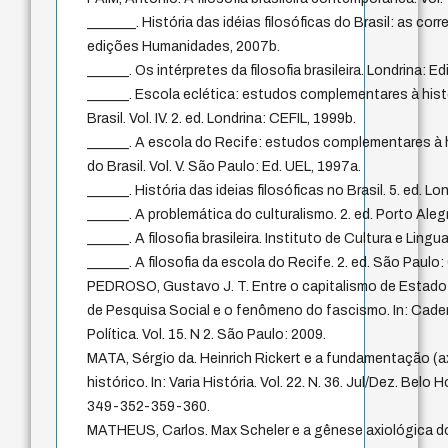
_______. História das idéias filosóficas do Brasil: as corren
edições Humanidades, 2007b.
______. Os intérpretes da filosofia brasileira. Londrina: E
______. Escola eclética: estudos complementares à histó
Brasil. Vol. IV. 2. ed. Londrina: CEFIL, 1999b.
______. A escola do Recife: estudos complementares à hi
do Brasil. Vol. V. São Paulo: Ed. UEL, 1997a.
______. História das ideias filosóficas no Brasil. 5. ed. L
______. A problemática do culturalismo. 2. ed. Porto Al
______. A filosofia brasileira. Instituto de Cultura e Lin
______. A filosofia da escola do Recife. 2. ed. São Paulo:
PEDROSO, Gustavo J. T. Entre o capitalismo de Estado 
de Pesquisa Social e o fenômeno do fascismo. In: Cader
Política. Vol. 15. N 2. São Paulo: 2009.
MATA, Sérgio da. Heinrich Rickert e a fundamentação (
histórico. In: Varia História. Vol. 22. N. 36. Jul/Dez. Belo
349-352-359-360.
MATHEUS, Carlos. Max Scheler e a gênese axiológica d