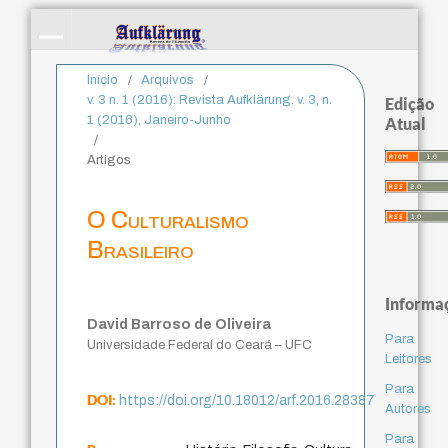
Início
/
Arquivos
/
v. 3 n. 1 (2016): Revista Aufklärung. v. 3, n.
Edição
1 (2016), Janeiro-Junho
Atual
/
Artigos
O Culturalismo
Brasileiro
Informa
David Barroso de Oliveira
Para
Universidade Federal do Ceará – UFC
Leitores
Para
DOI:
https://doi.org/10.18012/arf.2016.28387
Autores
Para