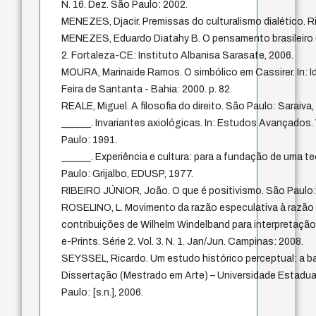
N. 16. Dez. São Paulo: 2002.
MENEZES, Djacir. Premissas do culturalismo dialético. R
MENEZES, Eduardo Diatahy B. O pensamento brasileiro d
2. Fortaleza-CE: Instituto Albanisa Sarasate, 2006.
MOURA, Marinaide Ramos. O simbólico em Cassirer. In: Id
Feira de Santanta - Bahia: 2000. p. 82.
REALE, Miguel. A filosofia do direito. São Paulo: Saraiva,
______. Invariantes axiológicas. In: Estudos Avançados. V
Paulo: 1991.
______. Experiência e cultura: para a fundação de uma te
Paulo: Grijalbo, EDUSP, 1977.
RIBEIRO JÚNIOR, João. O que é positivismo. São Paulo: 
ROSELINO, L. Movimento da razão especulativa à razão 
contribuições de Wilhelm Windelband para interpretação 
e-Prints. Série 2. Vol. 3. N. 1. Jan/Jun. Campinas: 2008.
SEYSSEL, Ricardo. Um estudo histórico perceptual: a ban
Dissertação (Mestrado em Arte) – Universidade Estadua
Paulo: [s.n.], 2006.