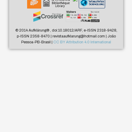
© 2014 Aufklärung
®
, doi:10.18012/ARF, e-ISSN 2318-9428,
p-ISSN 2358-8470 | revistaaufklarung@hotmail.com | João
Pessoa-PB-Brasil |
CC BY Attribution 4.0 International