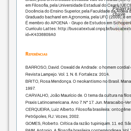
em Filosofia, pela Universidade Estadual do Ceará (UEC
Palavras
Docência do Ensino Superior, pela Faculdade da Aldeia 
chave
Graduado bacharel em Agronomia, pela UFC (2009), e em 
animais
identidade nacional
metafísica do tempo
realidad
homem-medid
É membro do APOENA - Grupo de Estudos em Schopenha
protágoras
género
intolerância
idade
lei
experiência temporal
sacrifício
bataille
fundamentalismo
logos
leyes
mind
perdón
palavra
jacobi
Currículo Lattes: http://buscatextual.cnpq.br/buscatext
violencia
desejo
j.c.m. neto
therapy
id=K4336809A0
Referências
BARROSO, David. Oswald de Andrade: o homem cordial e a f
Revista Lampejo. Vol. 1. N. 6. Fortaleza: 2014.
BRITO, Rosa Mendonça. O neokantismo no Brasil. Manau
1997.
CARVALHO, João Maurício de. O tema da cultura na filosofi
Praxis Latinoamericana. Ano 7. N° 17. Jun. Maracaibo-Ve
CERQUEIRA, Luiz Alberto. Filosofia brasileira: ontogêne
Petrópoles, RJ: Vozes, 2002.
GOMES, Roberto. Crítica da razão tupiniquim. 11. ed. Sã
PAIM, Antonio. A filosofia brasileira contemporânea. Vol. V