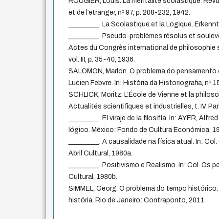
ROUGIER, Louis. La mentalité scolastique. Revu
et de l’etranger, nº 97, p. 208-232, 1942.
_________. La Scolastique et la Logique. Erkenntn
_________. Pseudo-problèmes résolus et soulevés
Actes du Congrès international de philosophie s
vol. III, p. 35-40, 1936.
SALOMON, Marlon. O problema do pensamento o
Lucien Febvre. In: História da Historiografia, nº 
SCHLICK, Moritz. L’École de Vienne et la philosoph
Actualités scientifiques et industrielles, t. IV. P
_________. El viraje de la filosifía. In: AYER, Alfre
lógico. México: Fondo de Cultura Económica, 1
_________. A causalidade na física atual. In: Co
Abril Cultural, 1980a.
_________. Positivismo e Realismo. In: Col. Os p
Cultural, 1980b.
SIMMEL, Georg. O problema do tempo histórico. 
história. Rio de Janeiro: Contraponto, 2011.