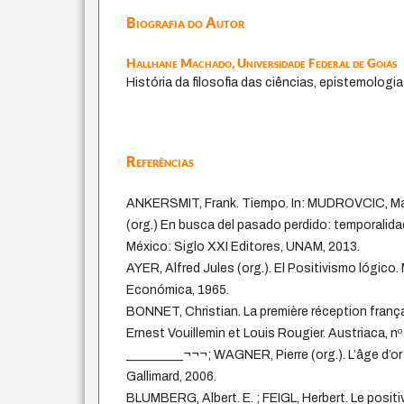
Biografia do Autor
Hallhane Machado,
Universidade Federal de Goiás
História da filosofia das ciências, epistemologi
Referências
ANKERSMIT, Frank. Tiempo. In: MUDROVCIC, Ma
(org.) En busca del pasado perdido: temporalidad
México: Siglo XXI Editores, UNAM, 2013.
AYER, Alfred Jules (org.). El Positivismo lógico
Económica, 1965.
BONNET, Christian. La première réception frança
Ernest Vouillemin et Louis Rougier. Austriaca, nº
_________¬¬¬; WAGNER, Pierre (org.). L’âge d’or d
Gallimard, 2006.
BLUMBERG, Albert. E. ; FEIGL, Herbert. Le posit