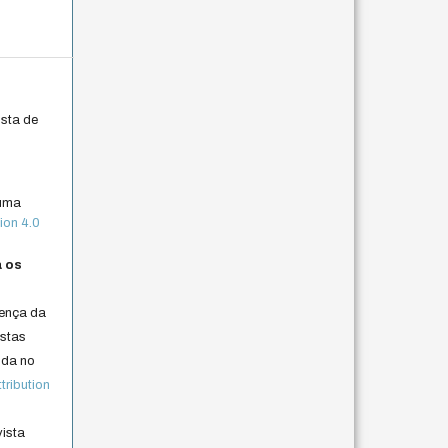
ista de
 uma
ion 4.0
a os
cença da
istas
lida no
ribution
vista