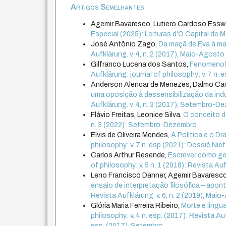
Artigos Semelhantes
Agemir Bavaresco, Lutiero Cardoso Esswe
Especial (2025): Leituras d'O Capital de M
José Antônio Zago,
Da maçã de Eva à m
Aufklärung. v. 4, n. 2 (2017), Maio-Agosto
Gilfranco Lucena dos Santos,
Fenomenolo
Aufklärung: journal of philosophy: v. 7 n. e
Anderson Alencar de Menezes, Dalmo Ca
uma oposição à dessensibilização da indú
Aufklärung. v. 4, n. 3 (2017), Setembro-D
Flávio Freitas, Leonice Silva,
O conceito 
n. 3 (2022): Setembro-Dezembro
Elvis de Oliveira Mendes,
A Política e o D
philosophy: v. 7 n. esp (2021): Dossiê Ni
Carlos Arthur Resende,
Escrever como ges
of philosophy: v. 5 n. 1 (2018): Revista Aufk
Leno Francisco Danner, Agemir Bavaresc
ensaio de interpretação filosófica – ap
Revista Aufklärung. v. 6, n. 2 (2019), Mai
Glória Maria Ferreira Ribeiro,
Morte e lingu
philosophy: v. 4 n. esp. (2017): Revista 
esp. (2017), Setembro