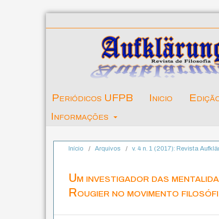
Periódicos UFPB
Inicio
Ediçã
Informações
Início
/
Arquivos
/
v. 4 n. 1 (2017): Revista Aufklä
Um investigador das mentalidad
Rougier no movimento filosófi