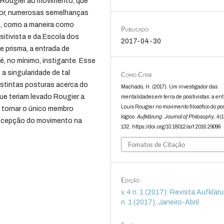
e Rougier ao movimento, que
tor, numerosas semelhanças
s, como a maneira como
Publicado
itivista e da Escola dos
2017-04-30
 prisma, a entrada de
, no mínimo, instigante. Esse
a singularidade de tal
Como Citar
stintas posturas acerca do
Machado, H. (2017). Um investigador das
ue teriam levado Rougier a
mentalidades em terra de positivistas: a en
Louis Rougier no movimento filosófico do po
 tornar o único membro
lógico.
Aufklärung: Journal of Philosophy
,
4
(1
a recepção do movimento na
132. https://doi.org/10.18012/arf.2016.29099
Fomatos de Citação
Edição
v. 4 n. 1 (2017): Revista Aufklärun
n. 1 (2017), Janeiro-Abril