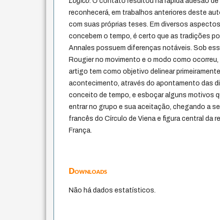
Lógico
. O contato resultou na rápida adesão d
reconhecerá, em trabalhos anteriores deste au
com suas próprias teses. Em diversos aspecto
concebem o tempo, é certo que as tradições pos
Annales possuem diferenças notáveis. Sob esse
Rougier no movimento e o modo como ocorreu, é
artigo tem como objetivo delinear primeiramente 
acontecimento, através do apontamento das di
conceito de tempo, e esboçar alguns motivos q
entrar no grupo e sua aceitação, chegando a se
francês do Círculo de Viena e figura central d
França.
Downloads
Não há dados estatísticos.