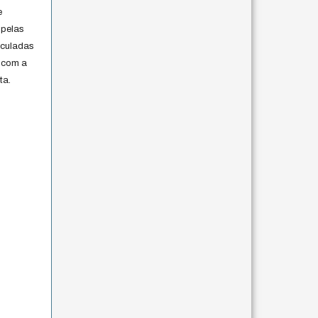
e
 pelas
iculadas
 com a
ta.