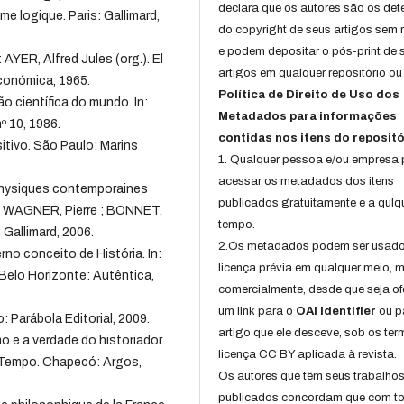
declara que os autores são os det
sme logique. Paris: Gallimard,
do copyright de seus artigos sem r
e podem depositar o pós-print de 
 AYER, Alfred Jules (org.). El
artigos em qualquer repositório ou 
conómica, 1965.
Política de Direito de Uso dos
 científica do mundo. In:
Metadados para informações
º 10, 1986.
contidas nos itens do repositó
tivo. São Paulo: Marins
1. Qualquer pessoa e/ou empresa
acessar os metadados dos itens
 physiques contemporaines
publicados gratuitamente e a qulq
In: WAGNER, Pierre ; BONNET,
tempo.
: Gallimard, 2006.
2.Os metadados podem ser usad
o conceito de História. In:
licença prévia em qualquer meio,
 Belo Horizonte: Autêntica,
comercialmente, desde que seja of
um link para o
OAI Identifier
ou p
 Parábola Editorial, 2009.
artigo que ele desceve, sob os te
e a verdade do historiador.
licença CC BY aplicada à revista.
e Tempo. Chapecó: Argos,
Os autores que têm seus trabalho
publicados concordam que com t