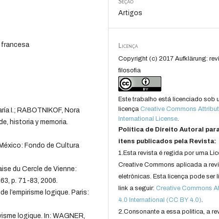
Seção
Artigos
a francesa
Licença
Copyright (c) 2017 Aufklärung: rev
filosofia
Este trabalho está licenciado sob
licença
Creative Commons Attribut
ría I.; RABOTNIKOF, Nora
International License
.
e, historia y memoria.
Política de Direito Autoral par
itens publicados pela Revista:
. México: Fondo de Cultura
1.Esta revista é regida por uma Li
Creative Commons aplicada a rev
ise du Cercle de Vienne:
eletrônicas. Esta licença pode ser 
 63, p. 71-83, 2006.
link a seguir:
Creative Commons Att
e l’empirisme logique. Paris:
4.0 International (CC BY 4.0)
.
2.Consonante a essa politica, a re
ivisme logique. In: WAGNER,