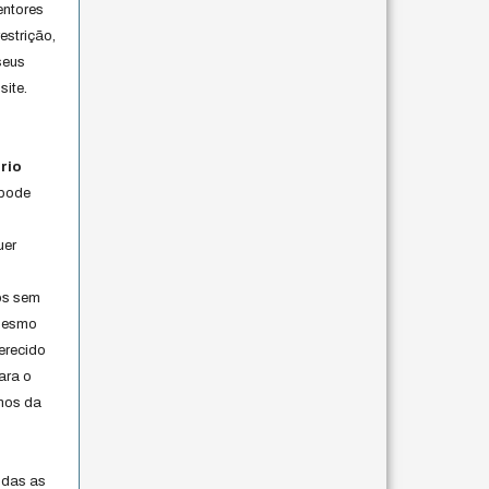
entores
estrição,
seus
site.
rio
 pode
uer
os sem
 mesmo
erecido
ara o
rmos da
s
odas as