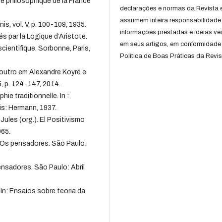
e philosophique de la France
declarações e normas da Revista 
assumem inteira responsabilidade
is, vol. V, p. 100-109, 1935.
informações prestadas e ideias ve
 par la Logique d’Aristote.
em seus artigos, em conformidade
cientifique. Sorbonne, Paris,
Política de Boas Práticas da Revis
utro em Alexandre Koyré e
15, p. 124-147, 2014.
ie traditionnelle. In :
aris: Hermann, 1937.
d Jules (org.). El Positivismo
965.
l. Os pensadores. São Paulo:
ensadores. São Paulo: Abril
In: Ensaios sobre teoria da