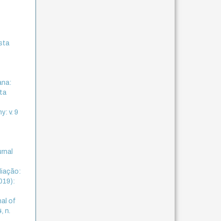
.
ista
ana:
sta
y: v. 9
f
urnal
liação:
019):
nal of
, n.