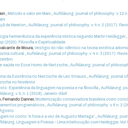
in ,
Método e valor em Marx
,
Aufklärung: journal of philosophy: v. 12 n
arx
açã de Newton
,
Aufklärung: journal of philosophy: v. 4 n. 2 (2017): Rev
gia hermenêutica da experiência mística segundo Martin Heidegger
,
sp (2020): Filosofia e Espiritualidade
valcante de Moura,
Vestígio do não-idêntico na teoria estética adorni
stria cultural
,
Aufklärung: journal of philosophy: v. 4 n. 3 (2017): Revi
ezembro
de saúde no Ecce Homo de Nietzsche
,
Aufklärung: journal of philosoph
rama da Existência no Nietzsche de Leo Strauss
,
Aufklärung: journal o
etzsche no Nordeste
to: Experiência da linguagem na poesia e na filosofia
,
Aufklärung: jo
lärung. v. 5, n. 1 (2018), Janeiro-Abril
o, Fernando Danner,
Modernização conservadora brasileira como conci
ontamentos programáticos
,
Aufklärung: journal of philosophy: v. 6 n. 2 (2
o-Agosto
agem no conto “A hora e a vez de Augusto Matraga”
,
Aufklärung: jour
Aufklärung. Linguagem e Poesia – Uma interlocução com Heidegger, Vol.4