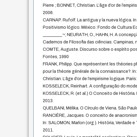
Pierre ; BONNET, Christian. L’âge d’or de l’empiri
2006.
CARNAP. Rufolf. La antigua y la nueva lógica. In:
Positivismo lógico. México: Fondo de Cultura E
_________¬; NEURATH, O., HAHN, H. A concepção
Cadernos de Filosofia das ciências. Campinas, n
COMTE, Auguste. Discurso sobre o espírito posi
Fontes, 1990
FRANK, Philipp. Que représentent les théories
pour la théorie générale de la connaissance?. 
Christian. L’âge d’or de l’empirisme logique. Paris
KOSSELECK, Reinhart. A configuração do modern
KOSSELECK, R. (et al.) O Conceito de História.
2013.
QUELBANI, Mélika. O Círculo de Viena. São Paulo:
RANCIÈRE, Jacques. O conceito de anacronismo 
In: SALOMON, Marlon (org.). História, Verdade 
2011.