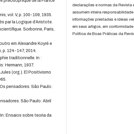
e philosophique de la France
declarações e normas da Revista 
assumem inteira responsabilidade
is, vol. V, p. 100-109, 1935.
informações prestadas e ideias ve
 par la Logique d’Aristote.
em seus artigos, em conformidade
cientifique. Sorbonne, Paris,
Política de Boas Práticas da Revis
utro em Alexandre Koyré e
15, p. 124-147, 2014.
ie traditionnelle. In :
aris: Hermann, 1937.
d Jules (org.). El Positivismo
965.
l. Os pensadores. São Paulo:
ensadores. São Paulo: Abril
In: Ensaios sobre teoria da