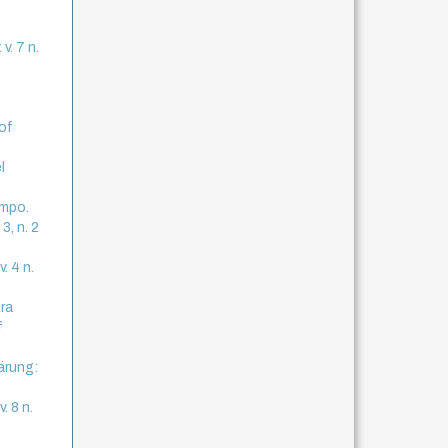
v. 7 n.
 of
l
empo.
3, n. 2
. 4 n.
ura
f
ärung:
. 8 n.