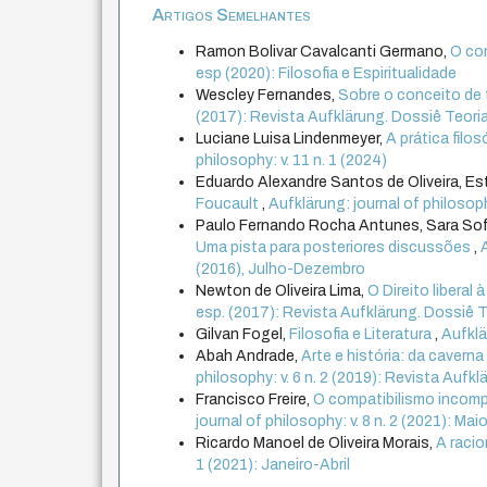
Artigos Semelhantes
Ramon Bolivar Cavalcanti Germano,
O co
esp (2020): Filosofia e Espiritualidade
Wescley Fernandes,
Sobre o conceito de
(2017): Revista Aufklärung. Dossiê Teoria Cr
Luciane Luisa Lindenmeyer,
A prática filo
philosophy: v. 11 n. 1 (2024)
Eduardo Alexandre Santos de Oliveira, Es
Foucault
,
Aufklärung: journal of philosoph
Paulo Fernando Rocha Antunes, Sara Sof
Uma pista para posteriores discussões
,
(2016), Julho-Dezembro
Newton de Oliveira Lima,
O Direito libera
esp. (2017): Revista Aufklärung. Dossiê Teor
Gilvan Fogel,
Filosofia e Literatura
,
Aufklä
Abah Andrade,
Arte e história: da cavern
philosophy: v. 6 n. 2 (2019): Revista Aufkl
Francisco Freire,
O compatibilismo incompa
journal of philosophy: v. 8 n. 2 (2021): M
Ricardo Manoel de Oliveira Morais,
A racio
1 (2021): Janeiro-Abril