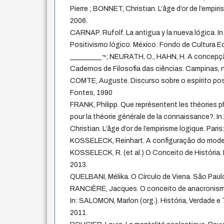
Pierre ; BONNET, Christian. L’âge d’or de l’empiri
2006.
CARNAP. Rufolf. La antigua y la nueva lógica. In:
Positivismo lógico. México: Fondo de Cultura E
_________¬; NEURATH, O., HAHN, H. A concepção
Cadernos de Filosofia das ciências. Campinas, n
COMTE, Auguste. Discurso sobre o espírito posi
Fontes, 1990
FRANK, Philipp. Que représentent les théories
pour la théorie générale de la connaissance?. 
Christian. L’âge d’or de l’empirisme logique. Paris
KOSSELECK, Reinhart. A configuração do modern
KOSSELECK, R. (et al.) O Conceito de História.
2013.
QUELBANI, Mélika. O Círculo de Viena. São Paulo:
RANCIÈRE, Jacques. O conceito de anacronismo 
In: SALOMON, Marlon (org.). História, Verdade 
2011.