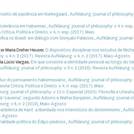
nceito de paciência em Kierkegaard
,
Aufklärung: journal of philosophy: 
 tolerância em Habermas
,
Aufklärung: journal of philosophy: v. 4 n. esp.
ítica, Política e Direito, v. 4, n. esp. (2017), Maio
sófica no Brasil: em diálogo com Gonçalo Palácios
,
Aufklärung: journal
ter Maria Dreher Heuser,
O dispositivo disciplinar nos estudos de Miche
y: v. 4 n. 2 (2017): Revista Aufklärung. v. 4, n. 2 (2017), Maio-Agosto
ia Lúcio Vargas,
Em que consiste a identidade pessoal ao longo do t
Aufklärung: journal of philosophy: v. 3 n. 2 (2016): Revista Aufklärung. v. 
l à luz do pensamento habermasiano
,
Aufklärung: journal of philosophy: v
ia Crítica, Política e Direito, v. 4, n. esp. (2017), Maio
rung: journal of philosophy: v. 11 n. Especial (2024): Filosofia e Literat
a à “caverna”, segundo Adorno e Walter Benjamin
,
Aufklärung: journal o
ärung. v. 6, n. 2 (2019), Maio-Agosto
tibilista de Kant: a liberdade nos interstícios do determinismo
,
Aufkl
aio-Agosto
nalidade política do Édipo piedoso
,
Aufklärung: journal of philosophy: v