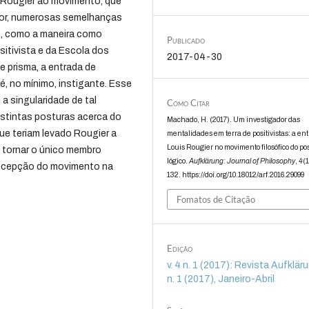
e Rougier ao movimento, que
tor, numerosas semelhanças
s, como a maneira como
Publicado
itivista e da Escola dos
2017-04-30
 prisma, a entrada de
, no mínimo, instigante. Esse
a singularidade de tal
Como Citar
stintas posturas acerca do
Machado, H. (2017). Um investigador das
ue teriam levado Rougier a
mentalidades em terra de positivistas: a en
Louis Rougier no movimento filosófico do po
 tornar o único membro
lógico.
Aufklärung: Journal of Philosophy
,
4
(1
a recepção do movimento na
132. https://doi.org/10.18012/arf.2016.29099
Fomatos de Citação
Edição
v. 4 n. 1 (2017): Revista Aufklärun
n. 1 (2017), Janeiro-Abril