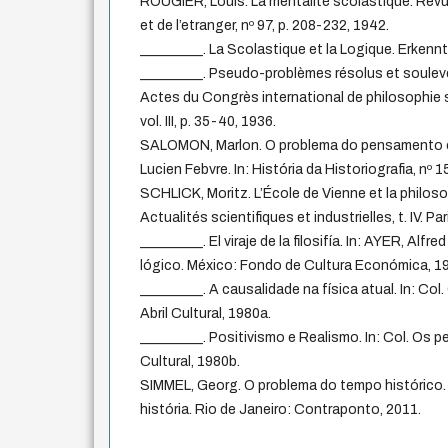
ROUGIER, Louis. La mentalité scolastique. Revu
et de l’etranger, nº 97, p. 208-232, 1942.
_________. La Scolastique et la Logique. Erkenntn
_________. Pseudo-problèmes résolus et soulevés
Actes du Congrès international de philosophie s
vol. III, p. 35-40, 1936.
SALOMON, Marlon. O problema do pensamento o
Lucien Febvre. In: História da Historiografia, nº 
SCHLICK, Moritz. L’École de Vienne et la philosoph
Actualités scientifiques et industrielles, t. IV. P
_________. El viraje de la filosifía. In: AYER, Alfre
lógico. México: Fondo de Cultura Económica, 1
_________. A causalidade na física atual. In: Co
Abril Cultural, 1980a.
_________. Positivismo e Realismo. In: Col. Os p
Cultural, 1980b.
SIMMEL, Georg. O problema do tempo histórico. 
história. Rio de Janeiro: Contraponto, 2011.