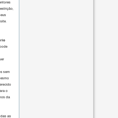
entores
estrição,
seus
site.
rio
 pode
uer
os sem
 mesmo
erecido
ara o
rmos da
s
odas as