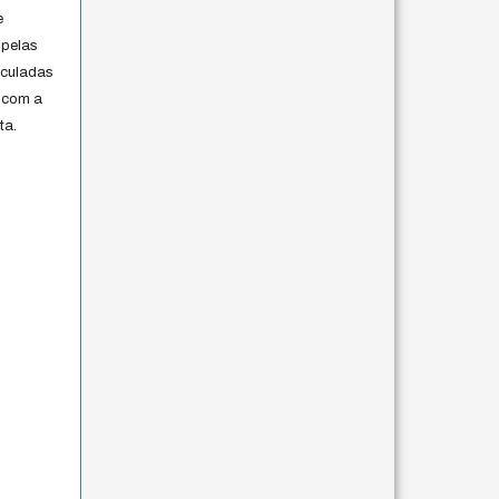
e
 pelas
iculadas
 com a
ta.