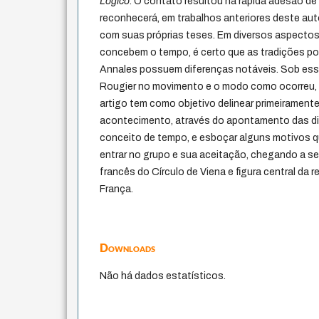
Lógico
. O contato resultou na rápida adesão d
reconhecerá, em trabalhos anteriores deste au
com suas próprias teses. Em diversos aspecto
concebem o tempo, é certo que as tradições pos
Annales possuem diferenças notáveis. Sob esse
Rougier no movimento e o modo como ocorreu, é
artigo tem como objetivo delinear primeiramente 
acontecimento, através do apontamento das di
conceito de tempo, e esboçar alguns motivos q
entrar no grupo e sua aceitação, chegando a se
francês do Círculo de Viena e figura central d
França.
Downloads
Não há dados estatísticos.