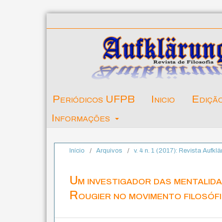
Periódicos UFPB
Inicio
Ediçã
Informações
Início
/
Arquivos
/
v. 4 n. 1 (2017): Revista Aufklä
Um investigador das mentalidad
Rougier no movimento filosófi