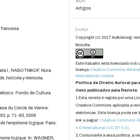
Seção
Artigos
a francesa
Licença
Copyright (c) 2017 Aufklärung: rev
filosofia
Este trabalho está licenciado sob
licença
Creative Commons Attribut
ría I.; RABOTNIKOF, Nora
International License
.
e, historia y memoria.
Política de Direito Autoral par
itens publicados pela Revista:
. México: Fondo de Cultura
1.Esta revista é regida por uma Li
Creative Commons aplicada a rev
ise du Cercle de Vienne:
eletrônicas. Esta licença pode ser 
 63, p. 71-83, 2006.
link a seguir:
Creative Commons Att
e l’empirisme logique. Paris:
4.0 International (CC BY 4.0)
.
2.Consonante a essa politica, a re
ivisme logique. In: WAGNER,