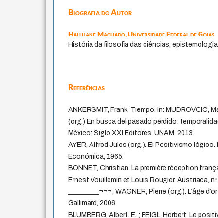
Biografia do Autor
Hallhane Machado,
Universidade Federal de Goiás
História da filosofia das ciências, epistemologi
Referências
ANKERSMIT, Frank. Tiempo. In: MUDROVCIC, Ma
(org.) En busca del pasado perdido: temporalidad
México: Siglo XXI Editores, UNAM, 2013.
AYER, Alfred Jules (org.). El Positivismo lógico
Económica, 1965.
BONNET, Christian. La première réception frança
Ernest Vouillemin et Louis Rougier. Austriaca, nº
_________¬¬¬; WAGNER, Pierre (org.). L’âge d’or d
Gallimard, 2006.
BLUMBERG, Albert. E. ; FEIGL, Herbert. Le posit