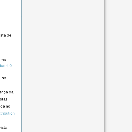
ista de
 uma
ion 4.0
a os
cença da
istas
lida no
ribution
vista