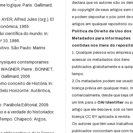
declara que os autores são os det
sme logique. Paris: Gallimard,
do copyright de seus artigos sem r
e podem depositar o pós-print de 
 AYER, Alfred Jules (org.). El
artigos em qualquer repositório ou 
conómica, 1965.
Política de Direito de Uso dos
 científica do mundo. In:
Metadados para informações
º 10, 1986.
contidas nos itens do repositó
tivo. São Paulo: Marins
1. Qualquer pessoa e/ou empresa
acessar os metadados dos itens
 physiques contemporaines
publicados gratuitamente e a qulq
In: WAGNER, Pierre ; BONNET,
tempo.
: Gallimard, 2006.
2.Os metadados podem ser usad
o conceito de História. In:
licença prévia em qualquer meio,
 Belo Horizonte: Autêntica,
comercialmente, desde que seja of
um link para o
OAI Identifier
ou p
 Parábola Editorial, 2009.
artigo que ele desceve, sob os te
e a verdade do historiador.
licença CC BY aplicada à revista.
e Tempo. Chapecó: Argos,
Os autores que têm seus trabalho
publicados concordam que com t