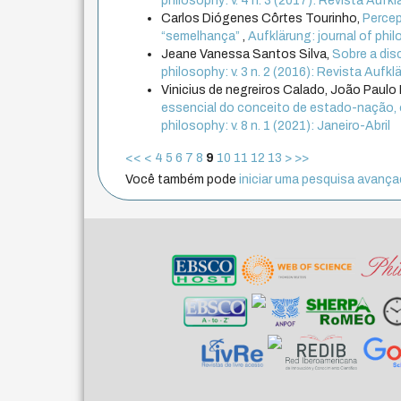
philosophy: v. 4 n. 3 (2017): Revista Aufk
Carlos Diógenes Côrtes Tourinho,
Percep
“semelhança”
,
Aufklärung: journal of phi
Jeane Vanessa Santos Silva,
Sobre a dis
philosophy: v. 3 n. 2 (2016): Revista Aufkl
Vinicius de negreiros Calado, João Paulo 
essencial do conceito de estado-nação
philosophy: v. 8 n. 1 (2021): Janeiro-Abril
<<
<
4
5
6
7
8
9
10
11
12
13
>
>>
Você também pode
iniciar uma pesquisa avançad