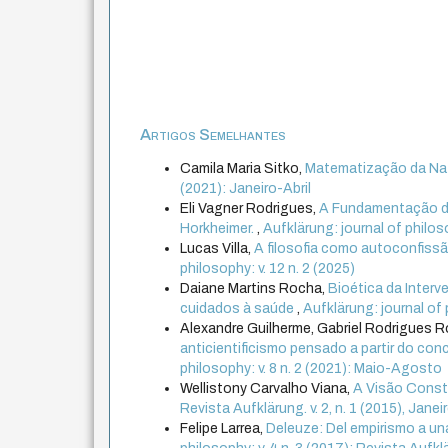
Artigos Semelhantes
Camila Maria Sitko,
Matematização da Nat
(2021): Janeiro-Abril
Eli Vagner Rodrigues,
A Fundamentação da
Horkheimer.
,
Aufklärung: journal of philos
Lucas Villa,
A filosofia como autoconfiss
philosophy: v. 12 n. 2 (2025)
Daiane Martins Rocha,
Bioética da Inter
cuidados à saúde
,
Aufklärung: journal of 
Alexandre Guilherme, Gabriel Rodrigues 
anticientificismo pensado a partir do co
philosophy: v. 8 n. 2 (2021): Maio-Agosto
Wellistony Carvalho Viana,
A Visão Const
Revista Aufklärung. v. 2, n. 1 (2015), Jane
Felipe Larrea,
Deleuze: Del empirismo a un