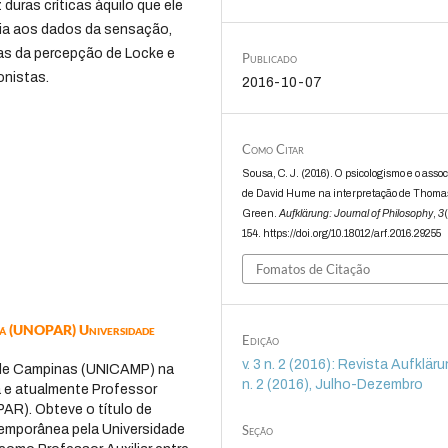
 duras críticas àquilo que ele
cia aos dados da sensação,
ias da percepção de Locke e
Publicado
onistas.
2016-10-07
Como Citar
Sousa, C. J. (2016). O psicologismo e o asso
de David Hume na interpretação de Thomas
Green.
Aufklärung: Journal of Philosophy
,
3
154. https://doi.org/10.18012/arf.2016.29255
Fomatos de Citação
ná (UNOPAR) Universidade
Edição
v. 3 n. 2 (2016): Revista Aufklärun
l de Campinas (UNICAMP) na
n. 2 (2016), Julho-Dezembro
 e atualmente Professor
AR). Obteve o título de
temporânea pela Universidade
Seção