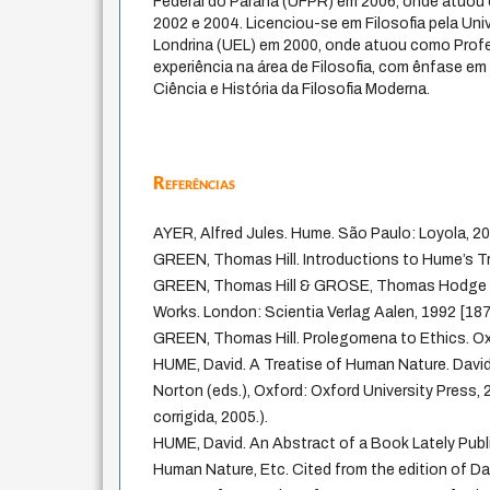
Federal do Paraná (UFPR) em 2006, onde atuou 
2002 e 2004. Licenciou-se em Filosofia pela Uni
Londrina (UEL) em 2000, onde atuou como Prof
experiência na área de Filosofia, com ênfase em
Ciência e História da Filosofia Moderna.
Referências
AYER, Alfred Jules. Hume. São Paulo: Loyola, 20
GREEN, Thomas Hill. Introductions to Hume’s Tr
GREEN, Thomas Hill & GROSE, Thomas Hodge (e
Works. London: Scientia Verlag Aalen, 1992 [187
GREEN, Thomas Hill. Prolegomena to Ethics. Ox
HUME, David. A Treatise of Human Nature. Davi
Norton (eds.), Oxford: Oxford University Press,
corrigida, 2005.).
HUME, David. An Abstract of a Book Lately Publi
Human Nature, Etc. Cited from the edition of D