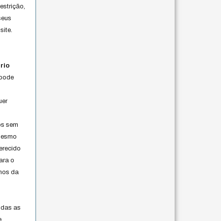
estrição,
seus
site.
rio
 pode
uer
os sem
 mesmo
erecido
ara o
rmos da
s
odas as
e