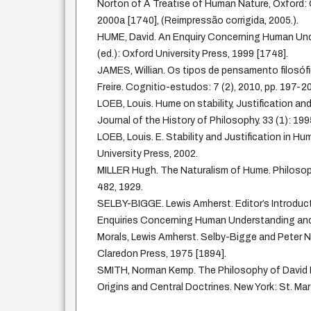
Norton of A Treatise of Human Nature, Oxford: 
2000a [1740], (Reimpressão corrigida, 2005.).
HUME, David. An Enquiry Concerning Human U
(ed.): Oxford University Press, 1999 [1748].
JAMES, Willian. Os tipos de pensamento filosófi
Freire. Cognitio-estudos: 7 (2), 2010, pp. 197-2
LOEB, Louis. Hume on stability, Justification an
Journal of the History of Philosophy. 33 (1): 199
LOEB, Louis. E. Stability and Justification in Hu
University Press, 2002.
MILLER Hugh. The Naturalism of Hume. Philosophi
482, 1929.
SELBY-BIGGE. Lewis Amherst. Editor’s Introducti
Enquiries Concerning Human Understanding and 
Morals, Lewis Amherst. Selby-Bigge and Peter Ni
Claredon Press, 1975 [1894].
SMITH, Norman Kemp. The Philosophy of David Hu
Origins and Central Doctrines. New York: St. Mar