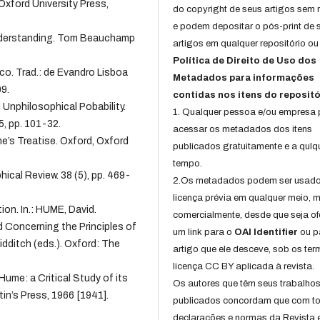
Oxford University Press,
do copyright de seus artigos sem r
e podem depositar o pós-print de 
nderstanding. Tom Beauchamp
artigos em qualquer repositório ou 
Política de Direito de Uso dos
co. Trad.: de Evandro Lisboa
Metadados para informações
09.
contidas nos itens do repositó
d Unphilosophical Pobability.
1. Qualquer pessoa e/ou empresa
5, pp. 101-32.
acessar os metadados dos itens
me’s Treatise. Oxford, Oxford
publicados gratuitamente e a qulq
tempo.
cal Review. 38 (5), pp. 469-
2.Os metadados podem ser usad
licença prévia em qualquer meio,
on. In.: HUME, David.
comercialmente, desde que seja of
Concerning the Principles of
um link para o
OAI Identifier
ou p
dditch (eds.). Oxford: The
artigo que ele desceve, sob os te
licença CC BY aplicada à revista.
me: a Critical Study of its
Os autores que têm seus trabalho
tin’s Press, 1966 [1941].
publicados concordam que com t
declarações e normas da Revista 