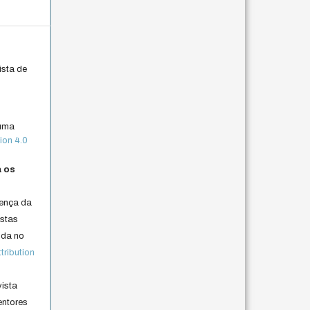
ista de
 uma
ion 4.0
a os
cença da
istas
lida no
ribution
vista
entores