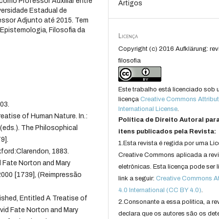
como Professor Auxiliar entre
Artigos
versidade Estadual de
essor Adjunto até 2015. Tem
 Epistemologia, Filosofia da
Licença
Copyright (c) 2016 Aufklärung: rev
filosofia
Este trabalho está licenciado sob
licença
Creative Commons Attribut
03.
International License
.
eatise of Human Nature. In.:
Política de Direito Autoral par
ds.). The Philosophical
itens publicados pela Revista:
9].
1.Esta revista é regida por uma Li
ford:Clarendon, 1883.
Creative Commons aplicada a rev
d Fate Norton and Mary
eletrônicas. Esta licença pode ser 
 2000 [1739], (Reimpressão
link a seguir:
Creative Commons Att
4.0 International (CC BY 4.0)
.
shed, Entitled A Treatise of
2.Consonante a essa politica, a re
avid Fate Norton and Mary
declara que os autores são os det