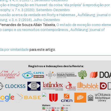
lärung. v. 4, n. 3 (2017), Setembro-Dezembro
ção e Imaginação em Husserl: da coisa “ela própria” à reprodução por
losophy: v. 7 n. 3 (2020): Setembro-Dezembro
cussão acerca da verdade em Rorty e Habermas
,
Aufklärung: journal o
ärung. v. 3, n. 2 (2016), Julho-Dezembro
Fernandes de Souza Allain Teixeira,
O estado de exceção como elem
, o campo e os neomortos contemporâneos
,
Aufklärung: journal of
a por similaridade
para este artigo.
Registros e Indexações desta Revista: