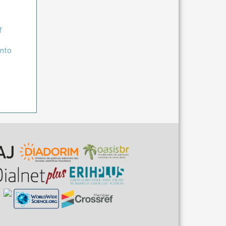
f
ento