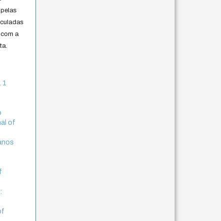
 pelas
iculadas
 com a
ta.
. 1
o
al of
ianos
f
:
of