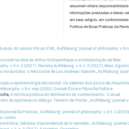
assumem inteira responsabilidade
informações prestadas e ideias ve
em seus artigos, em conformidade
Política de Boas Práticas da Revis
ureza: do século XVI ao XVIII
,
Aufklärung: journal of philosophy: v. 8 n
 moral na obra de Arthur Schopenhauer e a interpretação de Max
ophy: v. 4 n. 2 (2017): Revista Aufklärung. v. 4, n. 2 (2017), Maio-Agost
ão involuntária: o Nietzsche de Lou Andreas-Salomé
,
Aufklärung: journ
venção e epistemologia decolonial: Os saberes dos povos da Amazôn
philosophy: v. 9 n. esp (2022): Dossiê Ética e Filosofia Política
Rocha,
A retórica política em detrimento do conhecimento: O atual
nceito de episteme no diálogo Teeteto de Platão
,
Aufklärung: journal o
itucional Da Pessoa
,
Aufklärung: journal of philosophy: v. 2 n. 1 (2015)
iro-Junho
a estética: Génesis trascendental de lo sensible
,
Aufklärung: journal 