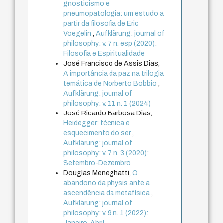
gnosticismo e
pneumopatologia: um estudo a
partir da filosofia de Eric
Voegelin
,
Aufklärung: journal of
philosophy: v. 7 n. esp (2020):
Filosofia e Espiritualidade
José Francisco de Assis Dias,
A importância da paz na trilogia
temática de Norberto Bobbio
,
Aufklärung: journal of
philosophy: v. 11 n. 1 (2024)
José Ricardo Barbosa Dias,
Heidegger: técnica e
esquecimento do ser
,
Aufklärung: journal of
philosophy: v. 7 n. 3 (2020):
Setembro-Dezembro
Douglas Meneghatti,
O
abandono da physis ante a
ascendência da metafísica
,
Aufklärung: journal of
philosophy: v. 9 n. 1 (2022):
Janeiro-Abril