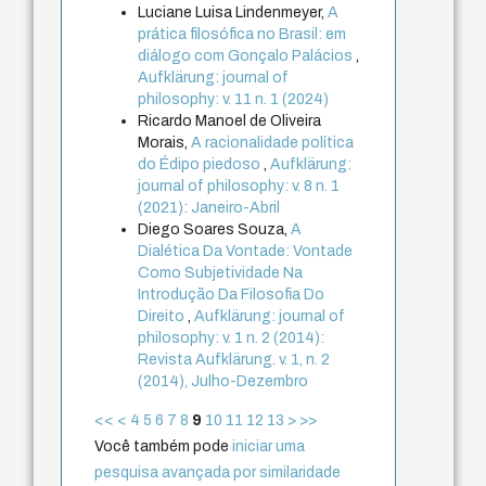
Luciane Luisa Lindenmeyer,
A
prática filosófica no Brasil: em
diálogo com Gonçalo Palácios
,
Aufklärung: journal of
philosophy: v. 11 n. 1 (2024)
Ricardo Manoel de Oliveira
Morais,
A racionalidade política
do Édipo piedoso
,
Aufklärung:
journal of philosophy: v. 8 n. 1
(2021): Janeiro-Abril
Diego Soares Souza,
A
Dialética Da Vontade: Vontade
Como Subjetividade Na
Introdução Da Filosofia Do
Direito
,
Aufklärung: journal of
philosophy: v. 1 n. 2 (2014):
Revista Aufklärung. v. 1, n. 2
(2014), Julho-Dezembro
<<
<
4
5
6
7
8
9
10
11
12
13
>
>>
Você também pode
iniciar uma
pesquisa avançada por similaridade