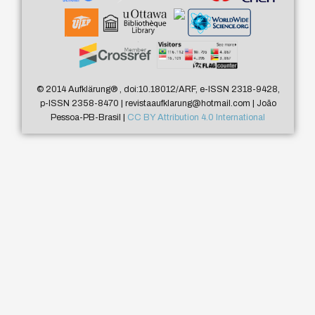
© 2014 Aufklärung
®
, doi:10.18012/ARF, e-ISSN 2318-9428,
p-ISSN 2358-8470 | revistaaufklarung@hotmail.com | João
Pessoa-PB-Brasil |
CC BY Attribution 4.0 International