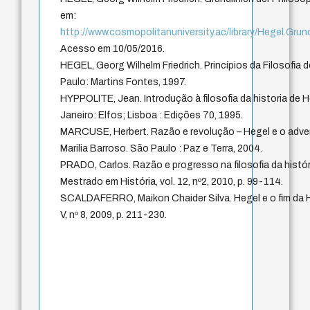
em:
http://www.cosmopolitanuniversity.ac/library/Hegel.Grun
Acesso em 10/05/2016.
HEGEL, Georg Wilhelm Friedrich. Princípios da Filosofia d
Paulo: Martins Fontes, 1997.
HYPPOLITE, Jean. Introdução à filosofia da historia de H
Janeiro: Elfos; Lisboa : Edições 70, 1995.
MARCUSE, Herbert. Razão e revolução – Hegel e o advento
Marilia Barroso. São Paulo : Paz e Terra, 2004.
PRADO, Carlos. Razão e progresso na filosofia da histór
Mestrado em História, vol. 12, nº2, 2010, p. 99-114.
SCALDAFERRO, Maikon Chaider Silva. Hegel e o fim da His
V, nº 8, 2009, p. 211-230.