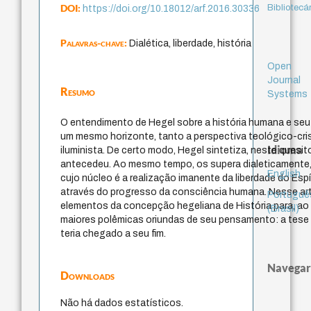
DOI:
Bibliotecá
https://doi.org/10.18012/arf.2016.30336
Palavras-chave:
Dialética, liberdade, história
Open
Journal
Resumo
Systems
O entendimento de Hegel sobre a história humana e seu e
um mesmo horizonte, tanto a perspectiva teológico-cris
Idioma
iluminista. De certo modo, Hegel sintetiza, neste quesi
antecedeu. Ao mesmo tempo, os supera dialeticamente, a
English
cujo núcleo é a realização imanente da liberdade do Espí
através do progresso da consciência humana. Nesse artig
Portuguê
elementos da concepção hegeliana de História para, ao 
(Brasil)
maiores polêmicas oriundas de seu pensamento: a tese d
teria chegado a seu fim.
Navegar
Downloads
Não há dados estatísticos.