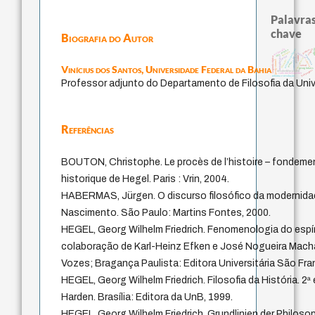
Palavras
chave
Biografia do Autor
melancolia
alegria
princípios políticos
vida anímica
afliç
pintura
intuição
criticism
giustizia
esperança
justiça
carne
segunda tópica
metaphysics
comunidade
consciência
georg simmel
filosofar
certeza
temor
Vinícius dos Santos,
Universidade Federal da Bahia
ser-aí
georg lukács
karl popper
desobediência civil
carlo michelstaedter
reforma e revolução
Professor adjunto do Departamento de Filosofia da Univ
Referências
BOUTON, Christophe. Le procès de l’histoire – fondement
historique de Hegel. Paris : Vrin, 2004.
HABERMAS, Jürgen. O discurso filosófico da modernidad
Nascimento. São Paulo: Martins Fontes, 2000.
HEGEL, Georg Wilhelm Friedrich. Fenomenologia do espír
colaboração de Karl-Heinz Efken e José Nogueira Machad
Vozes; Bragança Paulista: Editora Universitária São Fra
HEGEL, Georg Wilhelm Friedrich. Filosofia da História. 2ª
Harden. Brasília: Editora da UnB, 1999.
HEGEL, Georg Wilhelm Friedrich. Grundlinien der Philosop