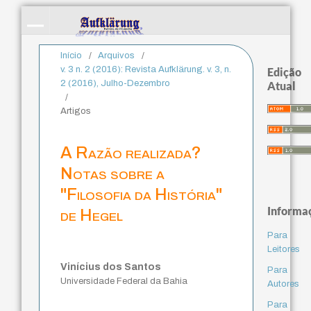
Início
/
Arquivos
/
v. 3 n. 2 (2016): Revista Aufklärung. v. 3, n.
Edição
2 (2016), Julho-Dezembro
Atual
/
Artigos
A Razão realizada?
Notas sobre a
"Filosofia da História"
Informa
de Hegel
Para
Leitores
Vinícius dos Santos
Para
Universidade Federal da Bahia
Autores
Para