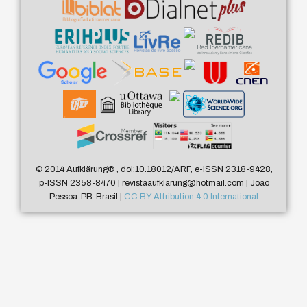
© 2014 Aufklärung
®
, doi:10.18012/ARF, e-ISSN 2318-9428,
p-ISSN 2358-8470 | revistaaufklarung@hotmail.com | João
Pessoa-PB-Brasil |
CC BY Attribution 4.0 International