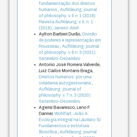
fundamentação dos direitos
humanos
,
Aufklärung: journal
of philosophy: v. 5 n. 1 (2018):
Revista Aufklärung. v. 5, n. 1
(2018), Janeiro-Abril
Aylton Barbieri Durão,
Divisão
de poderes e representação em
Rousseau
,
Aufklärung: journal
of philosophy: v. 8 n. 3 (2021):
Setembro-Dezembro
Antonio José Romera Valverde,
Luiz Carlos Montans Braga,
Direitos humanos: por uma
cidadania autogestionária
,
Aufklärung: journal of
philosophy: v. 7 n. 3 (2020):
Setembro-Dezembro
Agemir Bavaresco, Leno F.
Danner,
Wohlfart, João A.
Ecologia integral na Laudato Si:
Fundamentos e estrutura
filosófica
,
Aufklärung: journal