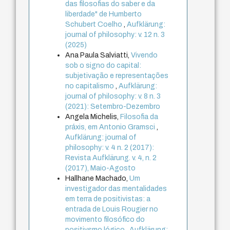
das filosofias do saber e da
liberdade" de Humberto
Schubert Coelho
,
Aufklärung:
journal of philosophy: v. 12 n. 3
(2025)
Ana Paula Salviatti,
Vivendo
sob o signo do capital:
subjetivação e representações
no capitalismo
,
Aufklärung:
journal of philosophy: v. 8 n. 3
(2021): Setembro-Dezembro
Angela Michelis,
Filosofia da
práxis, em Antonio Gramsci
,
Aufklärung: journal of
philosophy: v. 4 n. 2 (2017):
Revista Aufklärung. v. 4, n. 2
(2017), Maio-Agosto
Hallhane Machado,
Um
investigador das mentalidades
em terra de positivistas: a
entrada de Louis Rougier no
movimento filosófico do
positivsmo lógico
,
Aufklärung: