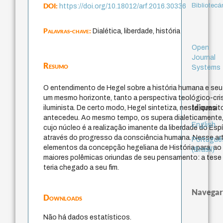
DOI:
Bibliotecá
https://doi.org/10.18012/arf.2016.30336
Palavras-chave:
Dialética, liberdade, história
Open
Journal
Resumo
Systems
O entendimento de Hegel sobre a história humana e seu e
um mesmo horizonte, tanto a perspectiva teológico-cris
Idioma
iluminista. De certo modo, Hegel sintetiza, neste quesi
antecedeu. Ao mesmo tempo, os supera dialeticamente, a
English
cujo núcleo é a realização imanente da liberdade do Espí
através do progresso da consciência humana. Nesse artig
Portuguê
elementos da concepção hegeliana de História para, ao 
(Brasil)
maiores polêmicas oriundas de seu pensamento: a tese d
teria chegado a seu fim.
Navegar
Downloads
Não há dados estatísticos.