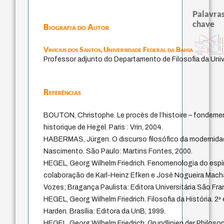
Palavras
chave
Biografia do Autor
violencia
metafísica do tempo
history of philosophy
género
arquivos mentais
prácticas artísticas
idade
perdón
fundamentalismo
palavra
j.c.m. neto
leyes
intolerância
protágoras
jacobi
experiência temporal
Vinícius dos Santos,
Universidade Federal da Bahia
logos
lei
mind
bataille
guayaquil
realidad
therapy
literatura (poétic
Professor adjunto do Departamento de Filosofia da Univ
Referências
BOUTON, Christophe. Le procès de l’histoire – fondement
historique de Hegel. Paris : Vrin, 2004.
HABERMAS, Jürgen. O discurso filosófico da modernidad
Nascimento. São Paulo: Martins Fontes, 2000.
HEGEL, Georg Wilhelm Friedrich. Fenomenologia do espír
colaboração de Karl-Heinz Efken e José Nogueira Machad
Vozes; Bragança Paulista: Editora Universitária São Fra
HEGEL, Georg Wilhelm Friedrich. Filosofia da História. 2ª
Harden. Brasília: Editora da UnB, 1999.
HEGEL, Georg Wilhelm Friedrich. Grundlinien der Philosop