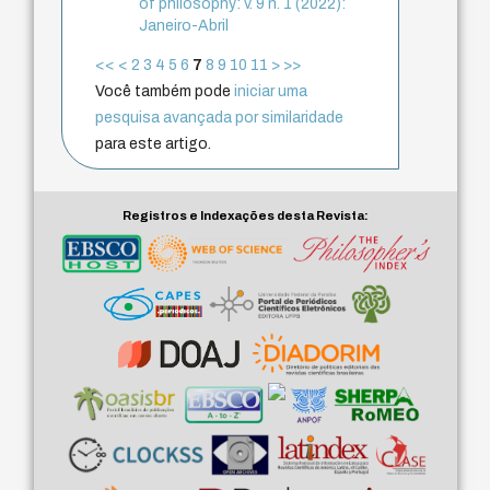
of philosophy: v. 9 n. 1 (2022):
Janeiro-Abril
<<
<
2
3
4
5
6
7
8
9
10
11
>
>>
Você também pode
iniciar uma
pesquisa avançada por similaridade
para este artigo.
Registros e Indexações desta Revista: