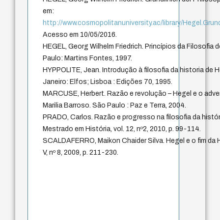
em:
http://www.cosmopolitanuniversity.ac/library/Hegel.Grun
Acesso em 10/05/2016.
HEGEL, Georg Wilhelm Friedrich. Princípios da Filosofia d
Paulo: Martins Fontes, 1997.
HYPPOLITE, Jean. Introdução à filosofia da historia de H
Janeiro: Elfos; Lisboa : Edições 70, 1995.
MARCUSE, Herbert. Razão e revolução – Hegel e o advento
Marilia Barroso. São Paulo : Paz e Terra, 2004.
PRADO, Carlos. Razão e progresso na filosofia da histór
Mestrado em História, vol. 12, nº2, 2010, p. 99-114.
SCALDAFERRO, Maikon Chaider Silva. Hegel e o fim da His
V, nº 8, 2009, p. 211-230.