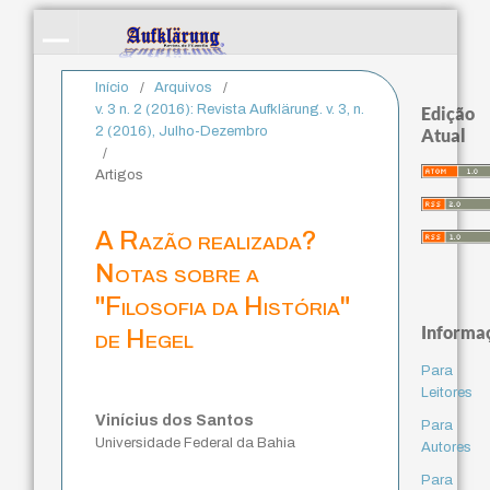
Início
/
Arquivos
/
v. 3 n. 2 (2016): Revista Aufklärung. v. 3, n.
Edição
2 (2016), Julho-Dezembro
Atual
/
Artigos
A Razão realizada?
Notas sobre a
"Filosofia da História"
Informa
de Hegel
Para
Leitores
Vinícius dos Santos
Para
Universidade Federal da Bahia
Autores
Para