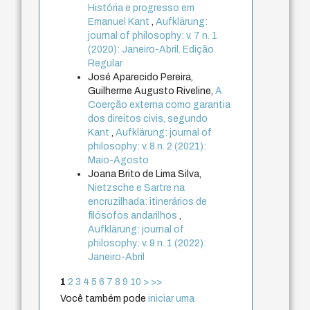
História e progresso em
Emanuel Kant
,
Aufklärung:
journal of philosophy: v. 7 n. 1
(2020): Janeiro-Abril. Edição
Regular
José Aparecido Pereira,
Guilherme Augusto Riveline,
A
Coerção externa como garantia
dos direitos civis, segundo
Kant
,
Aufklärung: journal of
philosophy: v. 8 n. 2 (2021):
Maio-Agosto
Joana Brito de Lima Silva,
Nietzsche e Sartre na
encruzilhada: itinerários de
filósofos andarilhos
,
Aufklärung: journal of
philosophy: v. 9 n. 1 (2022):
Janeiro-Abril
1
2
3
4
5
6
7
8
9
10
>
>>
Você também pode
iniciar uma