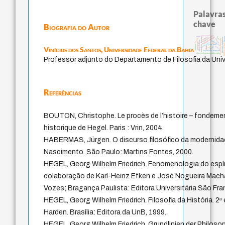
Palavras
chave
Biografia do Autor
guayaquil
homem-medida
mind
metafísica do tempo
leyes
fundamentalismo
perdón
dese
filosofias indígenas
bataille
history of philosophy
palavra
intolerância
direito romano
pedagogia
protágoras
lei
arquivos mentais
j.c.m. neto
animais
logos
idade
Vinícius dos Santos,
Universidade Federal da Bahia
jacobi
género
experiência temporal
classical german philosophy
Professor adjunto do Departamento de Filosofia da Univ
Referências
BOUTON, Christophe. Le procès de l’histoire – fondement
historique de Hegel. Paris : Vrin, 2004.
HABERMAS, Jürgen. O discurso filosófico da modernidad
Nascimento. São Paulo: Martins Fontes, 2000.
HEGEL, Georg Wilhelm Friedrich. Fenomenologia do espír
colaboração de Karl-Heinz Efken e José Nogueira Machad
Vozes; Bragança Paulista: Editora Universitária São Fra
HEGEL, Georg Wilhelm Friedrich. Filosofia da História. 2ª
Harden. Brasília: Editora da UnB, 1999.
HEGEL, Georg Wilhelm Friedrich. Grundlinien der Philosop