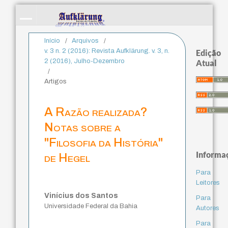
Início
/
Arquivos
/
v. 3 n. 2 (2016): Revista Aufklärung. v. 3, n.
Edição
2 (2016), Julho-Dezembro
Atual
/
Artigos
A Razão realizada?
Notas sobre a
"Filosofia da História"
Informa
de Hegel
Para
Leitores
Vinícius dos Santos
Para
Universidade Federal da Bahia
Autores
Para