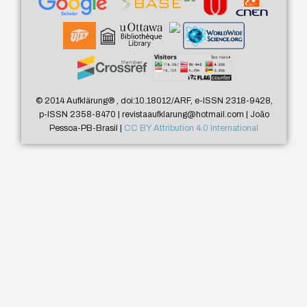
© 2014 Aufklärung
®
, doi:10.18012/ARF, e-ISSN 2318-9428,
p-ISSN 2358-8470 | revistaaufklarung@hotmail.com | João
Pessoa-PB-Brasil |
CC BY Attribution 4.0 International