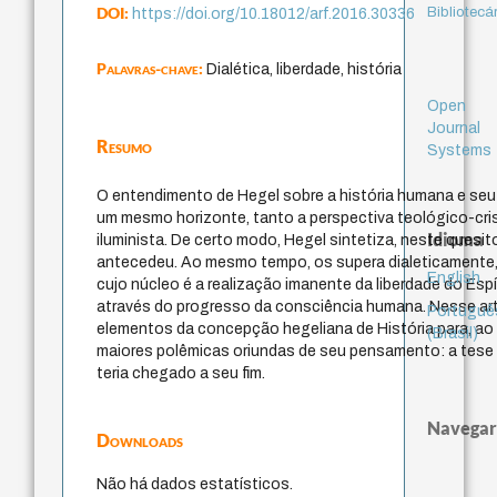
DOI:
Bibliotecá
https://doi.org/10.18012/arf.2016.30336
Palavras-chave:
Dialética, liberdade, história
Open
Journal
Resumo
Systems
O entendimento de Hegel sobre a história humana e seu e
um mesmo horizonte, tanto a perspectiva teológico-cris
Idioma
iluminista. De certo modo, Hegel sintetiza, neste quesi
antecedeu. Ao mesmo tempo, os supera dialeticamente, a
English
cujo núcleo é a realização imanente da liberdade do Espí
através do progresso da consciência humana. Nesse artig
Portuguê
elementos da concepção hegeliana de História para, ao 
(Brasil)
maiores polêmicas oriundas de seu pensamento: a tese d
teria chegado a seu fim.
Navegar
Downloads
Não há dados estatísticos.