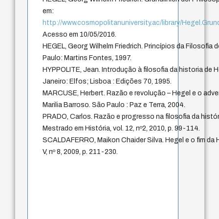
em:
http://www.cosmopolitanuniversity.ac/library/Hegel.Grun
Acesso em 10/05/2016.
HEGEL, Georg Wilhelm Friedrich. Princípios da Filosofia d
Paulo: Martins Fontes, 1997.
HYPPOLITE, Jean. Introdução à filosofia da historia de H
Janeiro: Elfos; Lisboa : Edições 70, 1995.
MARCUSE, Herbert. Razão e revolução – Hegel e o advento
Marilia Barroso. São Paulo : Paz e Terra, 2004.
PRADO, Carlos. Razão e progresso na filosofia da histór
Mestrado em História, vol. 12, nº2, 2010, p. 99-114.
SCALDAFERRO, Maikon Chaider Silva. Hegel e o fim da His
V, nº 8, 2009, p. 211-230.