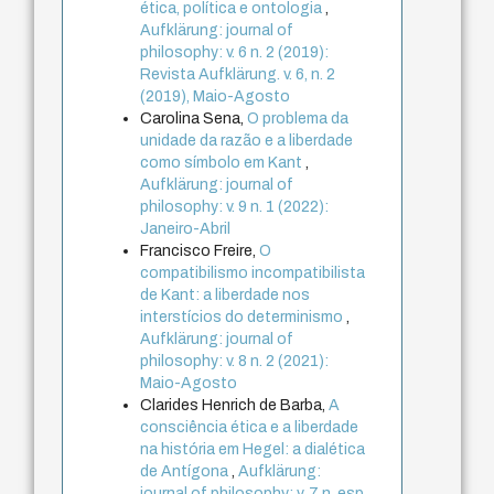
ética, política e ontologia
,
Aufklärung: journal of
philosophy: v. 6 n. 2 (2019):
Revista Aufklärung. v. 6, n. 2
(2019), Maio-Agosto
Carolina Sena,
O problema da
unidade da razão e a liberdade
como símbolo em Kant
,
Aufklärung: journal of
philosophy: v. 9 n. 1 (2022):
Janeiro-Abril
Francisco Freire,
O
compatibilismo incompatibilista
de Kant: a liberdade nos
interstícios do determinismo
,
Aufklärung: journal of
philosophy: v. 8 n. 2 (2021):
Maio-Agosto
Clarides Henrich de Barba,
A
consciência ética e a liberdade
na história em Hegel: a dialética
de Antígona
,
Aufklärung:
journal of philosophy: v. 7 n. esp