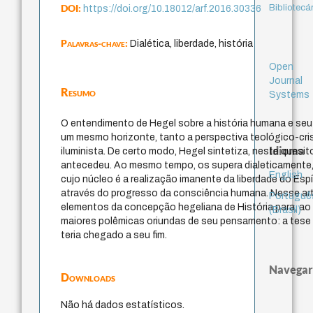
DOI:
Bibliotecá
https://doi.org/10.18012/arf.2016.30336
Palavras-chave:
Dialética, liberdade, história
Open
Journal
Resumo
Systems
O entendimento de Hegel sobre a história humana e seu e
um mesmo horizonte, tanto a perspectiva teológico-cris
Idioma
iluminista. De certo modo, Hegel sintetiza, neste quesi
antecedeu. Ao mesmo tempo, os supera dialeticamente, a
English
cujo núcleo é a realização imanente da liberdade do Espí
através do progresso da consciência humana. Nesse artig
Portuguê
elementos da concepção hegeliana de História para, ao 
(Brasil)
maiores polêmicas oriundas de seu pensamento: a tese d
teria chegado a seu fim.
Navegar
Downloads
Não há dados estatísticos.