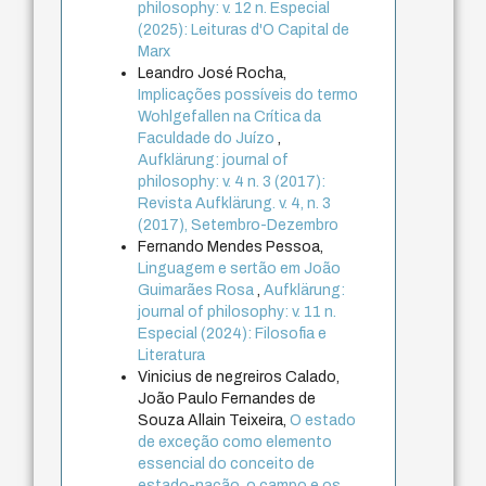
philosophy: v. 12 n. Especial
(2025): Leituras d'O Capital de
Marx
Leandro José Rocha,
Implicações possíveis do termo
Wohlgefallen na Crítica da
Faculdade do Juízo
,
Aufklärung: journal of
philosophy: v. 4 n. 3 (2017):
Revista Aufklärung. v. 4, n. 3
(2017), Setembro-Dezembro
Fernando Mendes Pessoa,
Linguagem e sertão em João
Guimarães Rosa
,
Aufklärung:
journal of philosophy: v. 11 n.
Especial (2024): Filosofia e
Literatura
Vinicius de negreiros Calado,
João Paulo Fernandes de
Souza Allain Teixeira,
O estado
de exceção como elemento
essencial do conceito de
estado-nação, o campo e os