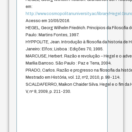
em:
http://www.cosmopolitanuniversity.ac/library/Hegel.Grun
Acesso em 10/05/2016.
HEGEL, Georg Wilhelm Friedrich. Princípios da Filosofia d
Paulo: Martins Fontes, 1997.
HYPPOLITE, Jean. Introdução à filosofia da historia de H
Janeiro: Elfos; Lisboa : Edições 70, 1995.
MARCUSE, Herbert. Razão e revolução – Hegel e o advento
Marilia Barroso. São Paulo : Paz e Terra, 2004.
PRADO, Carlos. Razão e progresso na filosofia da histór
Mestrado em História, vol. 12, nº2, 2010, p. 99-114.
SCALDAFERRO, Maikon Chaider Silva. Hegel e o fim da His
V, nº 8, 2009, p. 211-230.