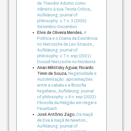
de Theodor Adorno como
trânsito à sua Teoria Crítica
,
Aufklärung: journal of
philosophy: v. 7 n. 3 (2020):
Setembro-Dezembro
Elvis de Oliveira Mendes,
A
Política e o Drama da Existência
no Nietzsche de Leo Strauss
,
Aufklärung: journal of
philosophy: v. 7 n. esp (2021):
Dossiê Nietzsche no Nordeste
Airan Milititsky Aguiar, Ricardo
Timm de Souza,
Negatividade e
Autolimitação: aproximações
entre a cabala e a filosofia
hegeliana
,
Aufklärung: journal
of philosophy: v. 9 n. esp (2022):
Filosofia da Religião em Hegel e
Feuerbach
José Antônio Zago,
Da maçã
de Eva à maçã de Newton
,
Aufklärung: journal of