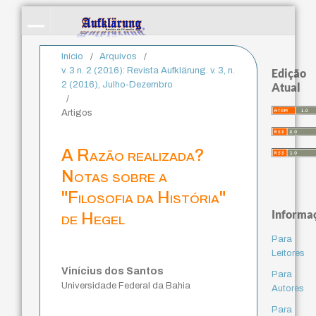
Início
/
Arquivos
/
v. 3 n. 2 (2016): Revista Aufklärung. v. 3, n.
Edição
2 (2016), Julho-Dezembro
Atual
/
Artigos
A Razão realizada?
Notas sobre a
"Filosofia da História"
Informa
de Hegel
Para
Leitores
Vinícius dos Santos
Para
Universidade Federal da Bahia
Autores
Para