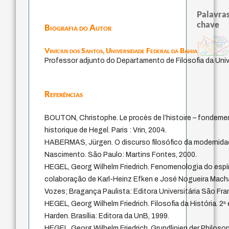
Palavras
chave
Biografia do Autor
acquaintance
guayaquil
homem-medid
therapy
j.c.m. neto
bataille
idade
perdón
lei
fundamentalismo
género
prácticas artísticas
experiência temporal
protágoras
intolerância
jacobi
identidade naciona
metafísica do tempo
animais
Vinícius dos Santos,
Universidade Federal da Bahia
palavra
logos
violencia
desej
leyes
mind
classical german philosophy
Professor adjunto do Departamento de Filosofia da Univ
Referências
BOUTON, Christophe. Le procès de l’histoire – fondement
historique de Hegel. Paris : Vrin, 2004.
HABERMAS, Jürgen. O discurso filosófico da modernidad
Nascimento. São Paulo: Martins Fontes, 2000.
HEGEL, Georg Wilhelm Friedrich. Fenomenologia do espír
colaboração de Karl-Heinz Efken e José Nogueira Machad
Vozes; Bragança Paulista: Editora Universitária São Fra
HEGEL, Georg Wilhelm Friedrich. Filosofia da História. 2ª
Harden. Brasília: Editora da UnB, 1999.
HEGEL, Georg Wilhelm Friedrich. Grundlinien der Philosop