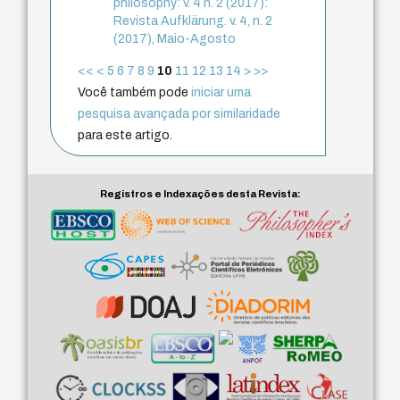
philosophy: v. 4 n. 2 (2017):
Revista Aufklärung. v. 4, n. 2
(2017), Maio-Agosto
<<
<
5
6
7
8
9
10
11
12
13
14
>
>>
Você também pode
iniciar uma
pesquisa avançada por similaridade
para este artigo.
Registros e Indexações desta Revista: