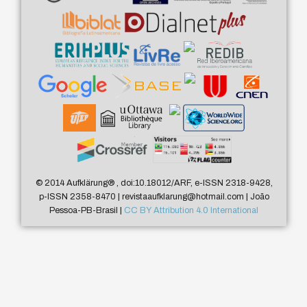
© 2014 Aufklärung
®
, doi:10.18012/ARF, e-ISSN 2318-9428,
p-ISSN 2358-8470 | revistaaufklarung@hotmail.com | João
Pessoa-PB-Brasil |
CC BY Attribution 4.0 International