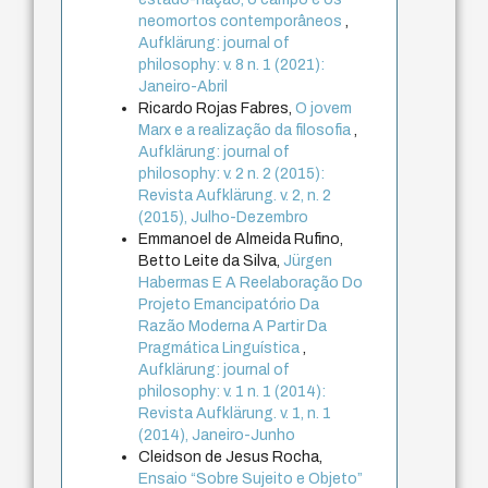
neomortos contemporâneos
,
Aufklärung: journal of
philosophy: v. 8 n. 1 (2021):
Janeiro-Abril
Ricardo Rojas Fabres,
O jovem
Marx e a realização da filosofia
,
Aufklärung: journal of
philosophy: v. 2 n. 2 (2015):
Revista Aufklärung. v. 2, n. 2
(2015), Julho-Dezembro
Emmanoel de Almeida Rufino,
Betto Leite da Silva,
Jürgen
Habermas E A Reelaboração Do
Projeto Emancipatório Da
Razão Moderna A Partir Da
Pragmática Linguística
,
Aufklärung: journal of
philosophy: v. 1 n. 1 (2014):
Revista Aufklärung. v. 1, n. 1
(2014), Janeiro-Junho
Cleidson de Jesus Rocha,
Ensaio “Sobre Sujeito e Objeto”