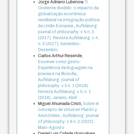
Jorge Adriano Lubenow,
O
Ocidente dividido: o impacto da
globalização econômica
neoliberal na integração política
da União Europeia
,
Aufklärung:
journal of philosophy: v. 4 n. 3
(2017): Revista Aufklärung. v. 4,
n. 3 (2017), Setembro-
Dezembro
Carlos Arthur Resende,
Escrever como gesto:
Experiência da linguagem na
poesia e na filosofia
,
Aufklärung: journal of
philosophy: v. 5 n. 1 (2018):
Revista Aufklärung. v. 5, n. 1
(2018), Janeiro-Abril
Miguel Ahumada Cristi,
Sobre el
concepto de virtud en Platón y
Aristóteles
,
Aufklärung: journal
of philosophy: v. 9 n. 2 (2022):
Maio-Agosto
Daniel Luis Cidade Gonçalves,