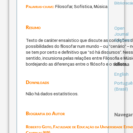
Bibliotecá
Palavras-chave:
Filosofar, Sofística, Música
Resumo
Open
Journal
Systems
Texto de caráter ensaístico que discute as condições 
possibilidades do filosofar num mundo – ou “cenário” – n
se tem por certo e definitivo que “só há discursos”. Nes
sentido, incursiona pelas relações entre Filosofia e Músi
Idioma
bordejando as diferenças entre o filósofo e o sofista.
English
Downloads
Portuguê
(Brasil)
Não há dados estatísticos.
Biografia do Autor
Navegar
Roberto Goto,
Faculdade de Educação da Universidade Estad
Campinas (SP)