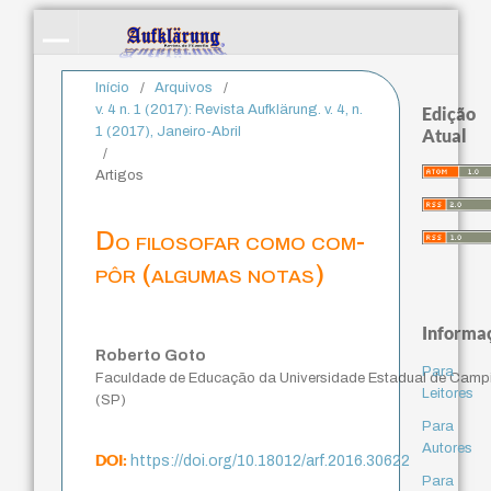
Início
/
Arquivos
/
v. 4 n. 1 (2017): Revista Aufklärung. v. 4, n.
Edição
1 (2017), Janeiro-Abril
Atual
/
Artigos
Do filosofar como com-
pôr (algumas notas)
Informa
Roberto Goto
Para
Faculdade de Educação da Universidade Estadual de Camp
Leitores
(SP)
Para
Autores
DOI:
https://doi.org/10.18012/arf.2016.30622
Para