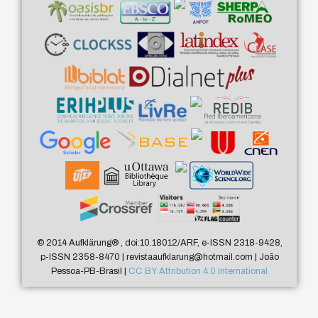
© 2014 Aufklärung
®
, doi:10.18012/ARF, e-ISSN 2318-9428,
p-ISSN 2358-8470 | revistaaufklarung@hotmail.com | João
Pessoa-PB-Brasil |
CC BY Attribution 4.0 International