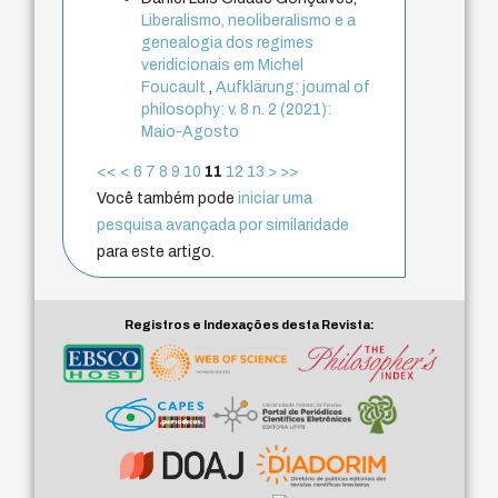
Liberalismo, neoliberalismo e a
genealogia dos regimes
veridicionais em Michel
Foucault
,
Aufklärung: journal of
philosophy: v. 8 n. 2 (2021):
Maio-Agosto
<<
<
6
7
8
9
10
11
12
13
>
>>
Você também pode
iniciar uma
pesquisa avançada por similaridade
para este artigo.
Registros e Indexações desta Revista: