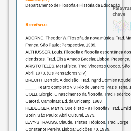
Departamento de Filosofia e História da Educação
Palavras
chave
metafísica do tempo
direito romano
therapy
desejo
animais
j.c.m. neto
perdón
Referências
não maleficênc
filosofias indígenas
protágoras
guayaquil
intolerância
idade
jacobi
pedagogia
mind
fundamentalismo
sacrifício
experiência temporal
género
palavra
homem-medida
leyes
lei
violenci
bataille
logos
ADORNO, Theodor W. Filosofia da nova música. Trad. M
França. São Paulo: Perspectiva, 1989.
ALTHUSSER, Louis. Filosofia e filosofia espontânea do
cientistas. Trad. Elisa Amado Bacelar. Lisboa: Presença,
ARISTÓTELES. Metafísica. Trad. Vincenzo Cocco. São 
Abril, 1973. (Os Pensadores v. IV)
BRECHT, Bertolt. A decisão. Trad. Ingrid Dormien Koudela
_____. Teatro completo v. 3. Rio de Janeiro: Paz e Terra, 
COLLI, Giorgio. O nascimento da filosofia. Trad. Federico
Carotti. Campinas: Ed. da Unicamp, 1988.
HEIDEGGER, Martin. Que é isto – a Filosofia? Trad. Ernil
Stein. São Paulo: Abril Cultural, 1973.
LÉVY-STRAUSS, Claude. Tristes Trópicos. Trad. Jorge
Constante Pereira. Lisboa: Edições 70, 1979.