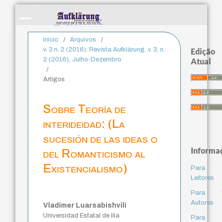
Início
/
Arquivos
/
v. 3 n. 2 (2016): Revista Aufklärung. v. 3, n.
Edição
2 (2016), Julho-Dezembro
Atual
/
Artigos
Sobre Teoría de
interideidad: (La
sucesión de las ideas o
Informa
del Romanticismo al
Existencialismo)
Para
Leitores
Para
Autores
Vladimer Luarsabishvili
Universidad Estatal de Ilia
Para