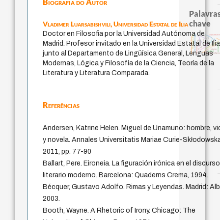
Biografia do Autor
Palavras
chave
Vladimer Luarsabishvili,
Universidad Estatal de Ilia
Doctor en Filosofia por la Universidad Autónoma de
fundamentalismo
homem-medida
history of philosophy
acquaintance
filosofia brasileira
desejo
protágoras
multidimensionalidade
min
lei
leyes
idade
jacobi
experiência temporal
Madrid. Profesor invitado en la Universidad Estatal de Ili
logos
género
pedagogia
identidade nacional
intolerância
perdón
violencia
palavra
junto al Departamento de Lingüísica General, Lenguas
realidad
filosofias indígen
Modernas, Lógica y Filosofía de la Ciencia, Teoría de la
Literatura y Literatura Comparada.
Referências
Andersen, Katrine Helen. Miguel de Unamuno: hombre, vi
y novela. Annales Universitatis Mariae Curie-Skłodowska
2011, pp. 77-90
Ballart, Pere. Eironeia. La figuración irónica en el discurs
literario moderno. Barcelona: Quaderns Crema, 1994.
Bécquer, Gustavo Adolfo. Rimas y Leyendas. Madrid: Alb
2003.
Booth, Wayne. A Rhetoric of Irony. Chicago: The