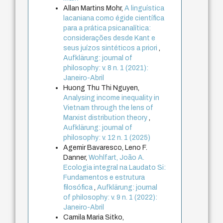
Allan Martins Mohr,
A linguística
lacaniana como égide científica
para a prática psicanalítica:
considerações desde Kant e
seus juízos sintéticos a priori
,
Aufklärung: journal of
philosophy: v. 8 n. 1 (2021):
Janeiro-Abril
Huong Thu Thi Nguyen,
Analysing income inequality in
Vietnam through the lens of
Marxist distribution theory
,
Aufklärung: journal of
philosophy: v. 12 n. 1 (2025)
Agemir Bavaresco, Leno F.
Danner,
Wohlfart, João A.
Ecologia integral na Laudato Si:
Fundamentos e estrutura
filosófica
,
Aufklärung: journal
of philosophy: v. 9 n. 1 (2022):
Janeiro-Abril
Camila Maria Sitko,