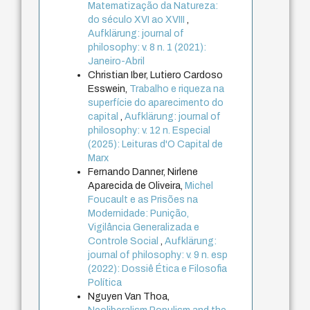
Matematização da Natureza:
do século XVI ao XVIII
,
Aufklärung: journal of
philosophy: v. 8 n. 1 (2021):
Janeiro-Abril
Christian Iber, Lutiero Cardoso
Esswein,
Trabalho e riqueza na
superfície do aparecimento do
capital
,
Aufklärung: journal of
philosophy: v. 12 n. Especial
(2025): Leituras d'O Capital de
Marx
Fernando Danner, Nirlene
Aparecida de Oliveira,
Michel
Foucault e as Prisões na
Modernidade: Punição,
Vigilância Generalizada e
Controle Social
,
Aufklärung:
journal of philosophy: v. 9 n. esp
(2022): Dossiê Ética e Filosofia
Política
Nguyen Van Thoa,