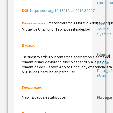
Bibliotecá
DOI:
https://doi.org/10.18012/arf.2016.30947
Palavras-chave:
Existencialismo, Gustavo Adolfo Bécque
Open
Journal
Miguel de Unamuno, Teoría de interideidad
Systems
Resumo
Idioma
En nuestro artículo intentamos acercarnos al tema del
romanticismo y existencialismo español, y a la visión
English
romántica de Gustavo Adolfo Bécquer y existencialista
Portuguê
Miguel de Unamuno en particular
(Brasil)
Downloads
Navegar
Não há dados estatísticos.