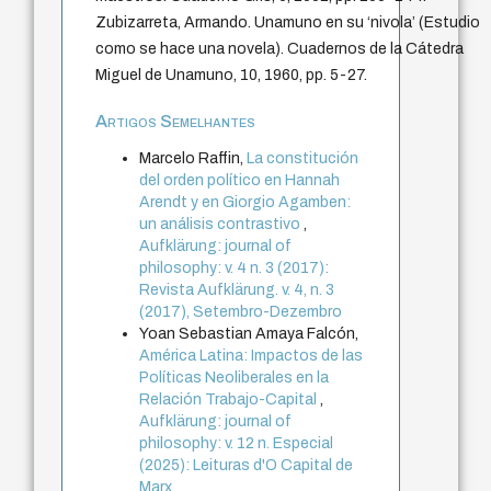
Zubizarreta, Armando. Unamuno en su ‘nivola’ (Estudio
como se hace una novela). Cuadernos de la Cátedra
Miguel de Unamuno, 10, 1960, pp. 5-27.
Artigos Semelhantes
Marcelo Raffin,
La constitución
del orden político en Hannah
Arendt y en Giorgio Agamben:
un análisis contrastivo
,
Aufklärung: journal of
philosophy: v. 4 n. 3 (2017):
Revista Aufklärung. v. 4, n. 3
(2017), Setembro-Dezembro
Yoan Sebastian Amaya Falcón,
América Latina: Impactos de las
Políticas Neoliberales en la
Relación Trabajo-Capital
,
Aufklärung: journal of
philosophy: v. 12 n. Especial
(2025): Leituras d'O Capital de
Marx