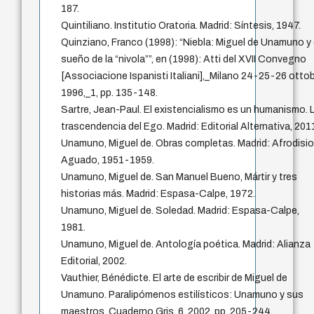
187.
Quintiliano. Institutio Oratoria. Madrid: Síntesis, 1947.
Quinziano, Franco (1998): “Niebla: Miguel de Unamuno y 
sueño de la “nivola””, en (1998): Atti del XVII Convegno
[Associacione Ispanisti Italiani],_Milano 24-25-26 otto
1996,_1, pp. 135-148.
Sartre, Jean-Paul. El existencialismo es un humanismo. 
trascendencia del Ego. Madrid: Editorial Alternativa, 201
Unamuno, Miguel de. Obras completas. Madrid: Afrodisi
Aguado, 1951-1959.
Unamuno, Miguel de. San Manuel Bueno, Mártir y tres
historias más. Madrid: Espasa-Calpe, 1972.
Unamuno, Miguel de. Soledad. Madrid: Espasa-Calpe,
1981.
Unamuno, Miguel de. Antología poética. Madrid: Alianza
Editorial, 2002.
Vauthier, Bénédicte. El arte de escribir de Miguel de
Unamuno. Paralipómenos estilísticos: Unamuno y sus
maestros. Cuaderno Gris, 6, 2002, pp. 205-244.