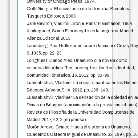
University of Chicago Press, 1974.
Colli, Giorgio. El nacimiento de la filosofía. Barcelona:
Tusquets Editores, 2009.
Jankélévitch, Vladimir. L’ironie. Paris: Flammarion, 1964.
Kierkegaard, Sören El concepto de la angustia. Madrid:
Alianza Editorial, 2013.
Landsberg, Pau. Reflexiones sobre Unamuno. Cruz y Ray
9, 1935, pp. 22-23.
Longhurst, Carlos Alex. Unamuno o la novela como
empresa filosófica. Tres conceptos: libertad, identidad,
comunidad. Itinerarios, 15, 2012, pp. 83-99.
Luarsabishvili, Vladimer. La ironía romántica en las Rimas
Bécquer. AdVersuS, IX, 2012, pp. 136-149.
Luarsabishvili, Vladimer. La sensación de la soledad en la
Rimas de Bécquer (aproximación a la poesía metafísica)
Revista de Filosofía de la Universidad Complutense de
Madrid, 2017, 42, 2 (en prensa).
Morón Arroyo, Ciriaco. Hacía el sistema de Unamuno.
Cuadernos Cátedra Miguel de Unamuno. 32, 1997, pp. 1