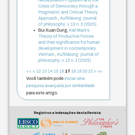
Neoliberalism Populism and the
Crisis of Democracy through a
Pragmatist and Critical Theory
Approach
,
Aufklärung: journal
of philosophy: v. 12 n. 3 (2025)
Bui Xuan Dung,
Karl Marx's
Theory of Productive Forces
and their significance for human
development in contemporary
Vietnam
,
Aufklärung: journal of
philosophy: v. 12 n. 1 (2025)
<<
<
12
13
14
15
16
17
18
19
20
21
>
>>
Você também pode
iniciar uma
pesquisa avançada por similaridade
para este artigo.
Registros e Indexações desta Revista: