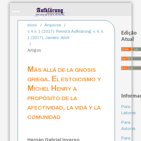
Início
/
Arquivos
/
v. 4 n. 1 (2017): Revista Aufklärung. v. 4, n.
Edição
1 (2017), Janeiro-Abril
Atual
/
Artigos
Más allá de la gnosis
griega. El estoicismo y
Michel Henry a
Informa
propósito de la
afectividad, la vida y la
Para
Leitores
comunidad
Para
Autores
Para
Hernán Gabriel Inverso