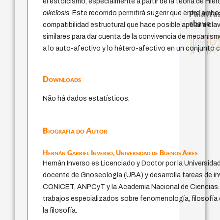
el estoicismo, especialmente a partir de la teoría de Hier
Palavras
oikeîosis
. Este recorrido permitirá sugerir que entre amb
chave
compatibilidad estructural que hace posible apelar a cla
pedagogia
similares para dar cuenta de la convivencia de mecanism
desejo
palavra
filosofias indígenas
logos
metafísica do tempo
bataille
protágoras
experiência temporal
perdón
jacobi
filosofia brasileira
literatura (poética)
guayaquil
fundamentalismo
homem-medida
violencia
idade
a lo auto-afectivo y lo hétero-afectivo en un conjunto 
leyes
lei
intolerância
género
j.c.m. neto
Downloads
Não há dados estatísticos.
Biografia do Autor
Hernán Gabriel Inverso,
Universidad de Buenos Aires
Hernán Inverso es Licenciado y Doctor por la Universida
docente de Gnoseología (UBA) y desarrolla tareas de i
CONICET, ANPCyT y la Academia Nacional de Ciencias.
trabajos especializados sobre fenomenología, filosofía
la filosofía.