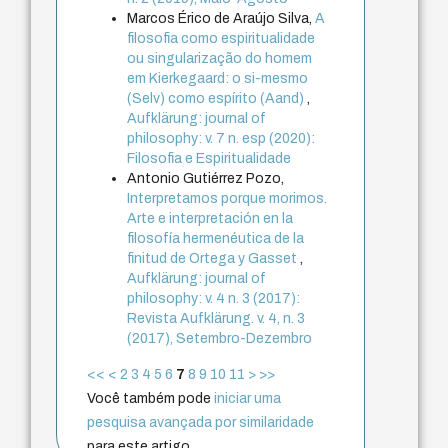
Marcos Érico de Araújo Silva,
A
filosofia como espiritualidade
ou singularização do homem
em Kierkegaard: o si-mesmo
(Selv) como espírito (Aand)
,
Aufklärung: journal of
philosophy: v. 7 n. esp (2020):
Filosofia e Espiritualidade
Antonio Gutiérrez Pozo,
Interpretamos porque morimos.
Arte e interpretación en la
filosofía hermenéutica de la
finitud de Ortega y Gasset
,
Aufklärung: journal of
philosophy: v. 4 n. 3 (2017):
Revista Aufklärung. v. 4, n. 3
(2017), Setembro-Dezembro
<<
<
2
3
4
5
6
7
8
9
10
11
>
>>
Você também pode
iniciar uma
pesquisa avançada por similaridade
para este artigo.