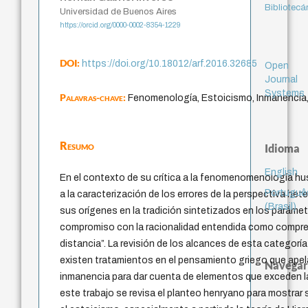
Bibliotecá
Universidad de Buenos Aires
https://orcid.org/0000-0002-8354-1229
DOI:
https://doi.org/10.18012/arf.2016.32685
Open
Journal
Systems
Palavras-chave:
Fenomenología, Estoicismo, Inmanencia,
Resumo
Idioma
English
En el contexto de su crítica a la fenomenomenología hu
Portuguê
a la caracterización de los errores de la perspectiva he
(Brasil)
sus orígenes en la tradición sintetizados en los parámet
compromiso con la racionalidad entendida como compre
distancia”. La revisión de los alcances de esta categoría
existen tratamientos en el pensamiento griego que apela
Navegar
inmanencia para dar cuenta de elementos que exceden l
este trabajo se revisa el planteo henryano para mostra