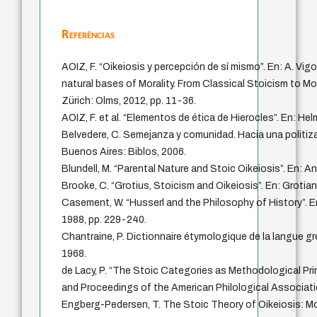
Referências
AOIZ, F. “Oikeiosis y percepción de sí mismo”. En: A. Vigo
natural bases of Morality. From Classical Stoicism to M
Zürich: Olms, 2012, pp. 11-36.
AOIZ, F. et al. “Elementos de ética de Hierocles”. En: Hel
Belvedere, C. Semejanza y comunidad. Hacia una politiz
Buenos Aires: Biblos, 2006.
Blundell, M. “Parental Nature and Stoic Oikeiosis”. En: A
Brooke, C. “Grotius, Stoicism and Oikeiosis”. En: Grotian
Casement, W. “Husserl and the Philosophy of History”. En
1988, pp. 229-240.
Chantraine, P. Dictionnaire étymologique de la langue gre
1968.
de Lacy, P. “The Stoic Categories as Methodological Pri
and Proceedings of the American Philological Associati
Engberg-Pedersen, T. The Stoic Theory of Oikeiosis: M