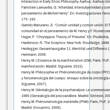
Interaction in Early Stoic Philosophy. Aarhus: Aarhus Uni
Fainstein Lamuedra, G. “Alteridad, intersubjetividad y com
pensamiento de Michel Henry”. En: Investigaciones feno
175-192.
Garrido Maturano, Á. “Común-unidad y común-unión. El 
comunidad en el pensamiento de M. Henry y F. Rosenzwei
Hager, P. “Chrysippus Theory of Pneuma”. En: Prudentia, 
Hankinson, R. The Sceptics. New York: Routledge, 1998.
Heidegger, Gesamtausgabe 11, Identität und Differenz (
Herrmann, 2006.
Henry, M. L’Essence de la manifestation (EM). Paris: PUF,
manifestación. Madrid: Sígueme, 2015).
Henry, M. Philosophie et Phénoménologie du corps (PPC).
y fenomenología del cuerpo: ensayo sobre la ontología d
Sígueme, 2007).
Henry, M. Généalogie de la psychanalyse. Le commenceme
1985 (Genealogía del psicoanálisis. Madrid: Síntesis, 20
Henry, M. Phénoménologie matérielle (PhM). Paris, PUF, 
Madrid: Encuentro, 2009).