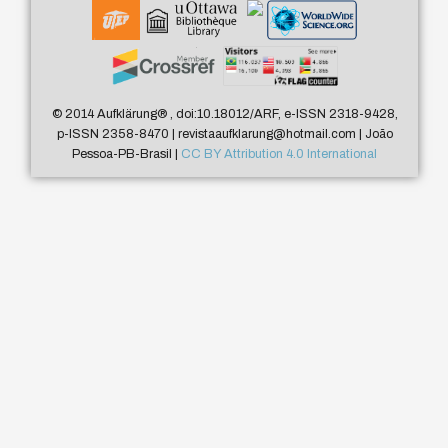
© 2014 Aufklärung
®
, doi:10.18012/ARF, e-ISSN 2318-9428,
p-ISSN 2358-8470 | revistaaufklarung@hotmail.com | João
Pessoa-PB-Brasil |
CC BY Attribution 4.0 International