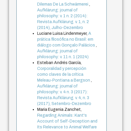
Dilemas De La Schwärmerei
,
Aufklärung: journal of
philosophy: v. 1 n. 2 (2014):
Revista Aufklärung. v. 1, n. 2
(2014), Julho-Dezembro
Luciane Luisa Lindenmeyer,
A
prática filosófica no Brasil: em
diálogo com Gonçalo Palácios
,
Aufklärung: journal of
philosophy: v. 11 n. 1 (2024)
Esteban Andrés García,
Corporalidad y percepción
como claves de la crítica
Meleau-Pontiana a Bergson
,
Aufklärung: journal of
philosophy: v. 4 n. 3 (2017):
Revista Aufklärung. v. 4, n. 3
(2017), Setembro-Dezembro
Maria Eugenia Zanchet,
Regarding Animals: Kant's
Account of Self-Deception and
Its Relevance to Animal Welfare