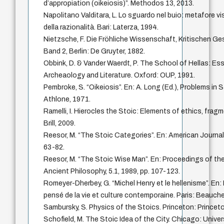
d’appropiation (oikeiosis)”. Methodos 13, 2013.
Napolitano Valditara, L. Lo sguardo nel buio: metafore v
della razionalità. Bari: Laterza, 1994.
Nietzsche, F. Die Fröhliche Wissenschaft, Kritischen G
Band 2, Berlin: De Gruyter, 1882.
Obbink, D. & Vander Waerdt, P. The School of Hellas: Es
Archeaology and Literature. Oxford: OUP, 1991.
Pembroke, S. “Oikeiosis”. En: A. Long (Ed.), Problems in 
Athlone, 1971.
Ramelli, I. Hierocles the Stoic: Elements of ethics, frag
Brill, 2009.
Reesor, M. “The Stoic Categories”. En: American Journal o
63-82.
Reesor, M. “The Stoic Wise Man”. En: Proceedings of th
Ancient Philosophy, 5.1, 1989, pp. 107-123.
Romeyer-Dherbey, G. “Michel Henry et le hellenisme”. En: 
pensé de la vie et culture contemporaine. Paris: Beauch
Sambursky, S. Physics of the Stoics. Princeton: Princeto
Schofield, M. The Stoic Idea of the City. Chicago: Unive