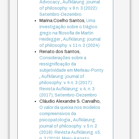
Advocacy
,
Aufklärung: journal
of philosophy: v. 9 n. 3 (2022):
Setembro-Dezembro
Marina Coelho Santos,
Uma
investigação sobre o trágico
grego na filosofia de Martin
Heidegger
,
Aufklärung: journal
of philosophy: v. 11 n. 2 (2024)
Renato dos Santos,
Considerações sobre a
ressignificação da
subjetividade em Merleau-Ponty
,
Aufklärung: journal of
philosophy: v. 4 n. 3 (2017):
Revista Aufklärung. v. 4, n. 3
(2017), Setembro-Dezembro
Cláudio Alexandre S. Carvalho,
O valor da queixa nos modelos
compreensivos da
psicopatologia
,
Aufklärung:
journal of philosophy: v. 5 n. 2
(2018): Revista Aufklärung. v.5,
n. 2 (2019), Maio-Agosto