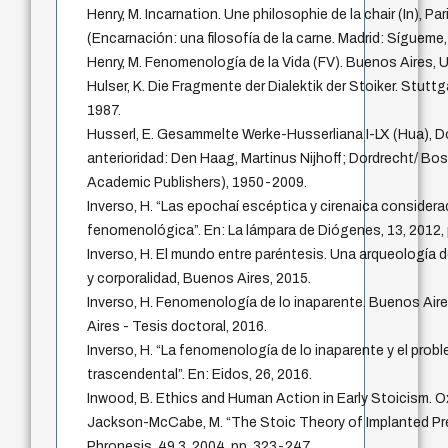
Henry, M. Incarnation. Une philosophie de la chair (In), Par
(Encarnación: una filosofía de la carne. Madrid: Sígueme,
Henry, M. Fenomenología de la Vida (FV). Buenos Aires,
Hulser, K. Die Fragmente der Dialektik der Stoiker. Stu
1987.
Husserl, E. Gesammelte Werke-Husserliana I-LX (Hua), D
anterioridad: Den Haag, Martinus Nijhoff; Dordrecht/ Bo
Academic Publishers), 1950-2009.
Inverso, H. “Las epochaí escéptica y cirenaica considera
fenomenológica”. En: La lámpara de Diógenes, 13, 2012, 
Inverso, H. El mundo entre paréntesis. Una arqueología 
y corporalidad, Buenos Aires, 2015.
Inverso, H. Fenomenología de lo inaparente. Buenos Air
Aires - Tesis doctoral, 2016.
Inverso, H. “La fenomenología de lo inaparente y el probl
trascendental”. En: Eidos, 26, 2016.
Inwood, B. Ethics and Human Action in Early Stoicism. O
Jackson-McCabe, M. “The Stoic Theory of Implanted Pr
Phronesis, 49.3, 2004, pp. 323-247.