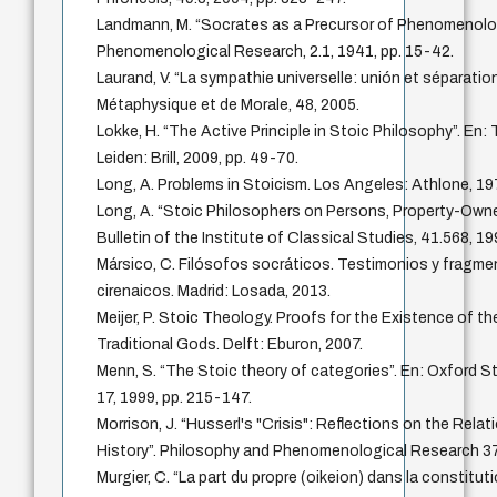
Landmann, M. “Socrates as a Precursor of Phenomenolog
Phenomenological Research, 2.1, 1941, pp. 15-42.
Laurand, V. “La sympathie universelle: unión et séparatio
Métaphysique et de Morale, 48, 2005.
Lokke, H. “The Active Principle in Stoic Philosophy”. En:
Leiden: Brill, 2009, pp. 49-70.
Long, A. Problems in Stoicism. Los Angeles: Athlone, 19
Long, A. “Stoic Philosophers on Persons, Property-Own
Bulletin of the Institute of Classical Studies, 41.568, 19
Mársico, C. Filósofos socráticos. Testimonios y fragme
cirenaicos. Madrid: Losada, 2013.
Meijer, P. Stoic Theology. Proofs for the Existence of 
Traditional Gods. Delft: Eburon, 2007.
Menn, S. “The Stoic theory of categories”. En: Oxford S
17, 1999, pp. 215-147.
Morrison, J. “Husserl's "Crisis": Reflections on the Rela
History”. Philosophy and Phenomenological Research 37.
Murgier, C. “La part du propre (oikeion) dans la constitu