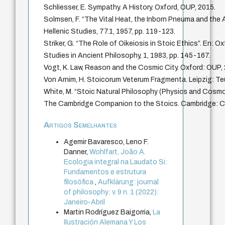
Schliesser, E. Sympathy. A History. Oxford, OUP, 2015.
Solmsen, F. “The Vital Heat, the Inborn Pneuma and the A
Hellenic Studies, 77.1, 1957, pp. 119-123.
Striker, G. “The Role of Oikeiosis in Stoic Ethics”. En: O
Studies in Ancient Philosophy, 1, 1983, pp. 145-167.
Vogt, K. Law, Reason and the Cosmic City. Oxford: OUP,
Von Arnim, H. Stoicorum Veterum Fragmenta. Leipzig: T
White, M. “Stoic Natural Philosophy (Physics and Cosmol
The Cambridge Companion to the Stoics. Cambridge: C
Artigos Semelhantes
Agemir Bavaresco, Leno F.
Danner,
Wohlfart, João A.
Ecologia integral na Laudato Si:
Fundamentos e estrutura
filosófica
,
Aufklärung: journal
of philosophy: v. 9 n. 1 (2022):
Janeiro-Abril
Martin Rodríguez Baigorria,
La
Ilustración Alemana Y Los