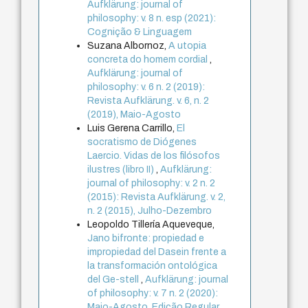
Aufklärung: journal of
philosophy: v. 8 n. esp (2021):
Cognição & Linguagem
Suzana Albornoz,
A utopia
concreta do homem cordial
,
Aufklärung: journal of
philosophy: v. 6 n. 2 (2019):
Revista Aufklärung. v. 6, n. 2
(2019), Maio-Agosto
Luis Gerena Carrillo,
El
socratismo de Diógenes
Laercio. Vidas de los filósofos
ilustres (libro II)
,
Aufklärung:
journal of philosophy: v. 2 n. 2
(2015): Revista Aufklärung. v. 2,
n. 2 (2015), Julho-Dezembro
Leopoldo Tillería Aqueveque,
Jano bifronte: propiedad e
impropiedad del Dasein frente a
la transformación ontológica
del Ge-stell
,
Aufklärung: journal
of philosophy: v. 7 n. 2 (2020):
Maio-Agosto. Edição Regular