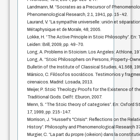
Landmann, M. “Socrates as a Precursor of Phenomenolog
Phenomenological Research, 2.1, 1941, pp. 15-42.
Laurand, V. “La sympathie universelle: unión et séparatio
Métaphysique et de Morale, 48, 2005.
Lokke, H. “The Active Principle in Stoic Philosophy”. En:
Leiden: Brill, 2009, pp. 49-70.
Long, A. Problems in Stoicism. Los Angeles: Athlone, 19
Long, A. “Stoic Philosophers on Persons, Property-Own
Bulletin of the Institute of Classical Studies, 41.568, 19
Mársico, C. Filósofos socráticos. Testimonios y fragme
cirenaicos. Madrid: Losada, 2013.
Meijer, P. Stoic Theology. Proofs for the Existence of 
Traditional Gods. Delft: Eburon, 2007.
Menn, S. “The Stoic theory of categories”. En: Oxford S
17, 1999, pp. 215-147.
Morrison, J. “Husserl's "Crisis": Reflections on the Rela
History”. Philosophy and Phenomenological Research 37.
Murgier, C. “La part du propre (oikeion) dans la constitu