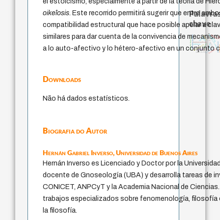
el estoicismo, especialmente a partir de la teoría de Hier
Palavras
oikeîosis
. Este recorrido permitirá sugerir que entre amb
chave
compatibilidad estructural que hace posible apelar a cla
similares para dar cuenta de la convivencia de mecanism
experiência temporal
metafísica do tempo
acquaintance
guayaquil
literatura (poética)
palavra
min
jacobi
filosofia francesa
logos
idade
lei
fundamentalismo
direito romano
protágoras
género
violencia
desejo
homem-medida
pedago
a lo auto-afectivo y lo hétero-afectivo en un conjunto 
leyes
j.c.m. neto
intolerância
perdón
papel da lei
Downloads
Não há dados estatísticos.
Biografia do Autor
Hernán Gabriel Inverso,
Universidad de Buenos Aires
Hernán Inverso es Licenciado y Doctor por la Universida
docente de Gnoseología (UBA) y desarrolla tareas de i
CONICET, ANPCyT y la Academia Nacional de Ciencias.
trabajos especializados sobre fenomenología, filosofía
la filosofía.