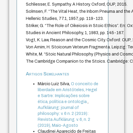
Schliesser, E. Sympathy. A History. Oxford, OUP, 2015.
Solmsen, F. “The Vital Heat, the Inborn Pneuma and the A
Hellenic Studies, 77.1, 1957, pp. 119-123.
Striker, G. “The Role of Oikeiosis in Stoic Ethics”. En: O
Studies in Ancient Philosophy, 1, 1983, pp. 145-167.
Vogt, K. Law, Reason and the Cosmic City. Oxford: OUP,
Von Arnim, H. Stoicorum Veterum Fragmenta. Leipzig: T
White, M. “Stoic Natural Philosophy (Physics and Cosmol
The Cambridge Companion to the Stoics. Cambridge: C
Artigos Semelhantes
Márcio Luiz Silva,
O conceito de
liberdade em Aristóteles, Hegel
e Sartre: Implicações sobre
ética, política e ontologia
,
Aufklärung: journal of
philosophy: v. 6 n. 2 (2019):
Revista Aufklärung. v. 6, n. 2
(2019), Maio-Agosto
Claudinei Aparecido de Freitas