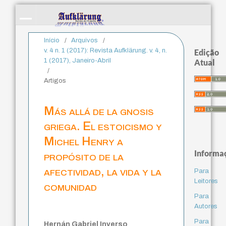
Início
/
Arquivos
/
v. 4 n. 1 (2017): Revista Aufklärung. v. 4, n.
Edição
1 (2017), Janeiro-Abril
Atual
/
Artigos
Más allá de la gnosis
griega. El estoicismo y
Michel Henry a
Informa
propósito de la
afectividad, la vida y la
Para
Leitores
comunidad
Para
Autores
Para
Hernán Gabriel Inverso