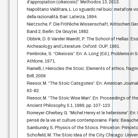
d’appropiation (oikeiosis)”. Methodos 13, 2013.
Napolitano Valditara, L. Lo sguardo nel buio: metafore v
della razionalità. Bari: Laterza, 1994.
Nietzsche, F. Die Fröhliche Wissenschaft, Kritischen G
Band 2, Berlin: De Gruyter, 1882.
Obbink, D. & Vander Waerdt, P. The School of Hellas: Es
Archeaology and Literature. Oxford: OUP, 1991.
Pembroke, S. “Oikeiosis”. En: A. Long (Ed.), Problems in 
Athlone, 1971.
Ramelli, I. Hierocles the Stoic: Elements of ethics, frag
Brill, 2009.
Reesor, M. “The Stoic Categories”. En: American Journal o
63-82.
Reesor, M. “The Stoic Wise Man”. En: Proceedings of th
Ancient Philosophy, 5.1, 1989, pp. 107-123.
Romeyer-Dherbey, G. “Michel Henry et le hellenisme”. En: 
pensé de la vie et culture contemporaine. Paris: Beauch
Sambursky, S. Physics of the Stoics. Princeton: Princeto
Schofield, M. The Stoic Idea of the City. Chicago: Unive