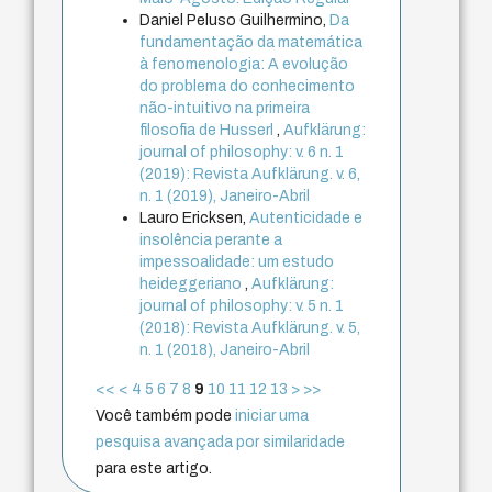
Daniel Peluso Guilhermino,
Da
fundamentação da matemática
à fenomenologia: A evolução
do problema do conhecimento
não-intuitivo na primeira
filosofia de Husserl
,
Aufklärung:
journal of philosophy: v. 6 n. 1
(2019): Revista Aufklärung. v. 6,
n. 1 (2019), Janeiro-Abril
Lauro Ericksen,
Autenticidade e
insolência perante a
impessoalidade: um estudo
heideggeriano
,
Aufklärung:
journal of philosophy: v. 5 n. 1
(2018): Revista Aufklärung. v. 5,
n. 1 (2018), Janeiro-Abril
<<
<
4
5
6
7
8
9
10
11
12
13
>
>>
Você também pode
iniciar uma
pesquisa avançada por similaridade
para este artigo.