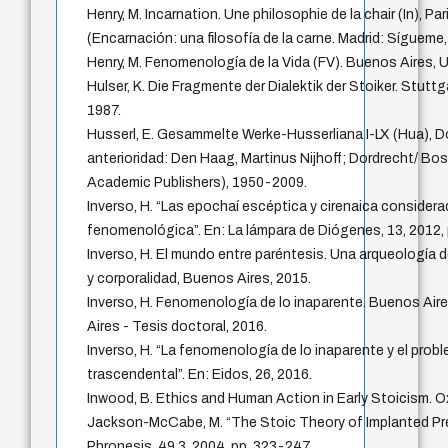
Henry, M. Incarnation. Une philosophie de la chair (In), Par
(Encarnación: una filosofía de la carne. Madrid: Sígueme,
Henry, M. Fenomenología de la Vida (FV). Buenos Aires,
Hulser, K. Die Fragmente der Dialektik der Stoiker. Stu
1987.
Husserl, E. Gesammelte Werke-Husserliana I-LX (Hua), D
anterioridad: Den Haag, Martinus Nijhoff; Dordrecht/ Bo
Academic Publishers), 1950-2009.
Inverso, H. “Las epochaí escéptica y cirenaica considera
fenomenológica”. En: La lámpara de Diógenes, 13, 2012, 
Inverso, H. El mundo entre paréntesis. Una arqueología 
y corporalidad, Buenos Aires, 2015.
Inverso, H. Fenomenología de lo inaparente. Buenos Air
Aires - Tesis doctoral, 2016.
Inverso, H. “La fenomenología de lo inaparente y el probl
trascendental”. En: Eidos, 26, 2016.
Inwood, B. Ethics and Human Action in Early Stoicism. O
Jackson-McCabe, M. “The Stoic Theory of Implanted Pr
Phronesis, 49.3, 2004, pp. 323-247.