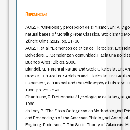
Referências
AOIZ, F. “Oikeiosis y percepción de sí mismo”. En: A. Vigo
natural bases of Morality. From Classical Stoicism to M
Zürich: Olms, 2012, pp. 11-36.
AOIZ, F. et al. “Elementos de ética de Hierocles”. En: Hel
Belvedere, C. Semejanza y comunidad. Hacia una politiz
Buenos Aires: Biblos, 2006.
Blundell, M. “Parental Nature and Stoic Oikeiosis”. En: A
Brooke, C. “Grotius, Stoicism and Oikeiosis”. En: Grotian
Casement, W. “Husserl and the Philosophy of History”. En
1988, pp. 229-240.
Chantraine, P. Dictionnaire étymologique de la langue gre
1968.
de Lacy, P. “The Stoic Categories as Methodological Pri
and Proceedings of the American Philological Associati
Engberg-Pedersen, T. The Stoic Theory of Oikeiosis: M