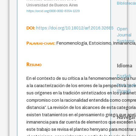
Bibliotecá
Universidad de Buenos Aires
https://orcid.org/0000-0002-8354-1229
DOI:
https://doi.org/10.18012/arf.2016.32685
Open
Journal
Systems
Palavras-chave:
Fenomenología, Estoicismo, Inmanencia,
Resumo
Idioma
English
En el contexto de su crítica a la fenomenomenología hu
Portuguê
a la caracterización de los errores de la perspectiva he
(Brasil)
sus orígenes en la tradición sintetizados en los parámet
compromiso con la racionalidad entendida como compre
distancia”. La revisión de los alcances de esta categoría
existen tratamientos en el pensamiento griego que apela
Navegar
inmanencia para dar cuenta de elementos que exceden l
este trabajo se revisa el planteo henryano para mostra