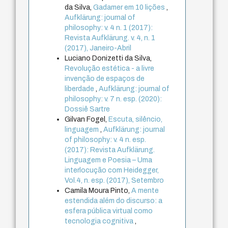
da Silva,
Gadamer em 10 lições
,
Aufklärung: journal of
philosophy: v. 4 n. 1 (2017):
Revista Aufklärung. v. 4, n. 1
(2017), Janeiro-Abril
Luciano Donizetti da Silva,
Revolução estética - a livre
invenção de espaços de
liberdade
,
Aufklärung: journal of
philosophy: v. 7 n. esp. (2020):
Dossiê Sartre
Gilvan Fogel,
Escuta, silêncio,
linguagem
,
Aufklärung: journal
of philosophy: v. 4 n. esp.
(2017): Revista Aufklärung.
Linguagem e Poesia – Uma
interlocução com Heidegger,
Vol.4, n. esp. (2017), Setembro
Camila Moura Pinto,
A mente
estendida além do discurso: a
esfera pública virtual como
tecnologia cognitiva
,