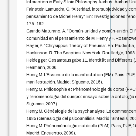
Interaction in Early Stoic Philosophy. Aarhus: Aarhus Uni
Fainstein Lamuedra, G. “Alteridad, intersubjetividad y com
pensamiento de Michel Henry”. En: Investigaciones feno
175-192.
Garrido Maturano, Á. “Común-unidad y común-unión. El 
comunidad en el pensamiento de M. Henry y F. Rosenzwei
Hager, P. “Chrysippus Theory of Pneuma”. En: Prudentia, 
Hankinson, R. The Sceptics. New York: Routledge, 1998.
Heidegger, Gesamtausgabe 11, Identität und Differenz (
Herrmann, 2006.
Henry, M. L’Essence de la manifestation (EM). Paris: PUF,
manifestación. Madrid: Sígueme, 2015).
Henry, M. Philosophie et Phénoménologie du corps (PPC).
y fenomenología del cuerpo: ensayo sobre la ontología d
Sígueme, 2007).
Henry, M. Généalogie de la psychanalyse. Le commenceme
1985 (Genealogía del psicoanálisis. Madrid: Síntesis, 20
Henry, M. Phénoménologie matérielle (PhM). Paris, PUF, 
Madrid: Encuentro, 2009).