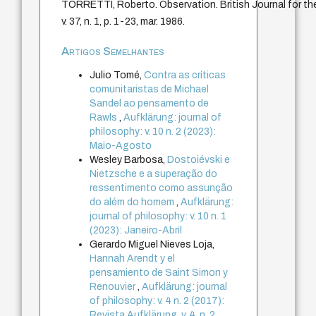
TORRETTI, Roberto. Observation. British Journal for the 
v. 37, n. 1, p. 1-23, mar. 1986.
Artigos Semelhantes
Julio Tomé,
Contra as críticas
comunitaristas de Michael
Sandel ao pensamento de
Rawls
,
Aufklärung: journal of
philosophy: v. 10 n. 2 (2023):
Maio-Agosto
Wesley Barbosa,
Dostoiévski e
Nietzsche e a superação do
ressentimento como assunção
do além do homem
,
Aufklärung:
journal of philosophy: v. 10 n. 1
(2023): Janeiro-Abril
Gerardo Miguel Nieves Loja,
Hannah Arendt y el
pensamiento de Saint Simon y
Renouvier
,
Aufklärung: journal
of philosophy: v. 4 n. 2 (2017):
Revista Aufklärung. v. 4, n. 2