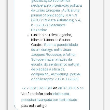
globalização econômica
neoliberal na integração política
da União Europeia
,
Aufklärung:
journal of philosophy: v. 4 n. 3
(2017): Revista Aufklärung. v. 4,
n. 3 (2017), Setembro-
Dezembro
Luciano da Silva Façanha,
Klisman Lucas de Sousa
Castro,
Sobre a possibilidade
de um diálogo entre Jean-
Jacques Rousseau e Arthur
Schopenhauer através da
escrita: do sentimento natural
de piedade à ética da
compaixão
,
Aufklärung: journal
of philosophy: v. 12 n. 1 (2025)
<<
<
30
31
32
33
34
35
36
37
38
39
>
>>
Você também pode
iniciar uma
pesquisa avançada por similaridade
para este artigo.