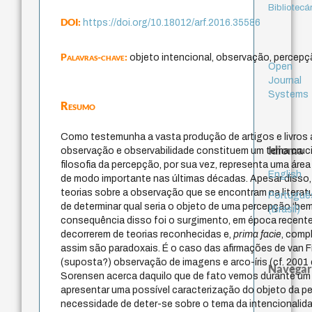
Bibliotecá
DOI:
https://doi.org/10.18012/arf.2016.35586
Palavras-chave:
objeto intencional, observação, percepç
Open
Journal
Systems
Resumo
Como testemunha a vasta produção de artigos e livros 
Idioma
observação e observabilidade constituem um tema crucial
filosofia da percepção, por sua vez, representa uma áre
English
de modo importante nas últimas décadas. Apesar disso,
teorias sobre a observação que se encontram na literat
Portuguê
de determinar qual seria o objeto de uma percepção ‘be
(Brasil)
consequência disso foi o surgimento, em época recente
decorrerem de teorias reconhecidas e,
prima facie
, comp
assim são paradoxais. É o caso das afirmações de van 
(suposta?) observação de imagens e arco-íris (cf. 2001
Navegar
Sorensen acerca daquilo que de fato vemos durante um e
apresentar uma possível caracterização do objeto da pe
necessidade de deter-se sobre o tema da intencionalida