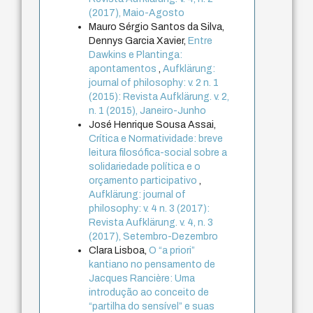
(2017), Maio-Agosto
Mauro Sérgio Santos da Silva,
Dennys Garcia Xavier,
Entre
Dawkins e Plantinga:
apontamentos
,
Aufklärung:
journal of philosophy: v. 2 n. 1
(2015): Revista Aufklärung. v. 2,
n. 1 (2015), Janeiro-Junho
José Henrique Sousa Assai,
Crítica e Normatividade: breve
leitura filosófica-social sobre a
solidariedade política e o
orçamento participativo
,
Aufklärung: journal of
philosophy: v. 4 n. 3 (2017):
Revista Aufklärung. v. 4, n. 3
(2017), Setembro-Dezembro
Clara Lisboa,
O “a priori”
kantiano no pensamento de
Jacques Rancière: Uma
introdução ao conceito de
“partilha do sensível” e suas