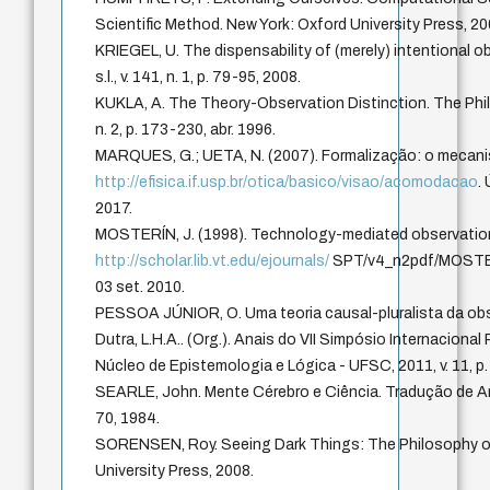
Scientific Method. New York: Oxford University Press, 20
KRIEGEL, U. The dispensability of (merely) intentional o
s.l., v. 141, n. 1, p. 79-95, 2008.
KUKLA, A. The Theory-Observation Distinction. The Philos
n. 2, p. 173-230, abr. 1996.
MARQUES, G.; UETA, N. (2007). Formalização: o meca
http://efisica.if.usp.br/otica/basico/visao/acomodacao
.
2017.
MOSTERÍN, J. (1998). Technology-mediated observatio
http://scholar.lib.vt.edu/ejournals/
SPT/v4_n2pdf/MOSTER
03 set. 2010.
PESSOA JÚNIOR, O. Uma teoria causal-pluralista da obse
Dutra, L.H.A.. (Org.). Anais do VII Simpósio Internacional P
Núcleo de Epistemologia e Lógica - UFSC, 2011, v. 11, p
SEARLE, John. Mente Cérebro e Ciência. Tradução de Ar
70, 1984.
SORENSEN, Roy. Seeing Dark Things: The Philosophy o
University Press, 2008.