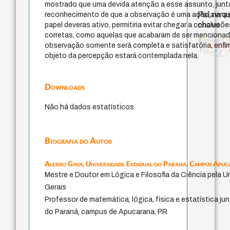
mostrado que uma devida atenção a esse assunto, jun
Palavras
reconhecimento de que a observação é uma ação, na qu
chave
papel deveras ativo, permitiria evitar chegar a conclus
corretas, como aquelas que acabaram de ser mencionada
pedagogia
filosofias i
metafísica do tempo
mind
therapy
animais
bataille
desejo
j.c.m. neto
guayaquil
logos
leyes
homem-medida
fundamentalismo
observação somente será completa e satisfatória, enfi
perdón
intolerância
lei
arquivos mentais
sacrifício
experiência temporal
violencia
género
protágoras
palavra
idade
jacobi
objeto da percepção estará contemplada nela.
filosofia francesa
Downloads
Não há dados estatísticos.
Biografia do Autor
Alessio Gava,
Universidade Estadual do Paraná, Campus Apu
Mestre e Doutor em Lógica e Filosofia da Ciência pela U
Gerais
Professor de matemática, lógica, física e estatística ju
do Paraná, campus de Apucarana, PR