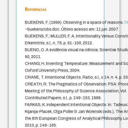
Referências
BUEKENS, F. (1999). Observing in a space of reasons.
ht
~buekens/obs.doc. Último acesso em: 11 jun. 2007.
BUEKENS, F.; MULLER, F. A. Intentionality Versus Constr
Erkenntnis, s.l., n. 76, p. 91-100, 2012.
BUENO, O. A evidência visual na ciência. Scientiæ Studia, 
90, 2011.
CHANG, H. Inventing Temperature: Measurement and Scie
Oxford University Press, 2004.
CRANE, T. Intentional Objects. Ratio, s.l., v. 14, n. 4, p. 
CREATH, R. The Pragmatics of Observation. PSA: Proce
Meeting of the Philosophy of Science Association, Vol.
Contributed Papers, s.l., p. 149-153, 1988.
FARKAS, K. Independent Intentional Objects. In: Tadeus
Kijanija-Placek, Olga Poller & Jan Wolenski (eds.), The 
the 6th European Congress of Analytical Philosophy. Lo
2010, p. 149-165.