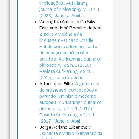
implicações
,
Aufklärung:
journal of philosophy: v. 10 n. 1
(2023): Janeiro-Abril
Wellington Amâncio Da Silva,
Feliciano José Borralho de Mira,
Zizek e a violência da
linguagem - O caso Charlie
Hebdo como adormecimento
do espaço simbólico dos
sujeitos
,
Aufklärung: journal of
philosophy: v. 2 n. 1 (2015):
Revista Aufklärung. v. 2, n. 1
(2015), Janeiro-Junho
Artur Lopes Filho,
A genealogia
do progresso: concepções a
partir do iluminismo moderno
europeu
,
Aufklärung: journal of
philosophy: v. 4 n. 1 (2017):
Revista Aufklärung. v. 4, n. 1
(2017), Janeiro-Abril
Jorge Adriano Lubenow,
O
Ocidente dividido: o impacto da