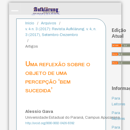
Início
/
Arquivos
/
v. 4 n. 3 (2017): Revista Aufklärung. v. 4, n.
Edição
3 (2017), Setembro-Dezembro
Atual
/
Artigos
Uma reflexão sobre o
objeto de uma
percepção ‘bem
Informa
sucedida’
Para
Leitores
Alessio Gava
Para
Universidade Estadual do Paraná, Campus Apucarana
Autores
http://orcid.org/0000-0002-0426-8392
Para