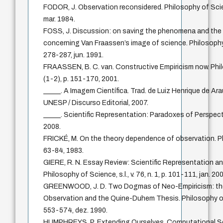
FODOR, J. Observation reconsidered. Philosophy of Science,
mar. 1984.
FOSS, J. Discussion: on saving the phenomena and the 
concerning Van Fraassen’s image of science. Philosophy of 
278-287, jun. 1991.
FRAASSEN, B. C. van. Constructive Empiricism now. Philos
(1-2), p. 151-170, 2001.
_____. A Imagem Científica. Trad. de Luiz Henrique de Ar
UNESP / Discurso Editorial, 2007.
_____. Scientific Representation: Paradoxes of Perspect
2008.
FRICKÉ, M. On the theory dependence of observation. Philos
63-84, 1983.
GIERE, R. N. Essay Review: Scientific Representation and
Philosophy of Science, s.l., v. 76, n. 1, p. 101-111, jan. 20
GREENWOOD, J. D. Two Dogmas of Neo-Empiricism: the 
Observation and the Quine-Duhem Thesis. Philosophy of Sci
553-574, dez. 1990.
HUMPHREYS, P. Extending Ourselves. Computational Sci