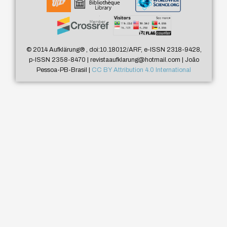
© 2014 Aufklärung
®
, doi:10.18012/ARF, e-ISSN 2318-9428,
p-ISSN 2358-8470 | revistaaufklarung@hotmail.com | João
Pessoa-PB-Brasil |
CC BY Attribution 4.0 International