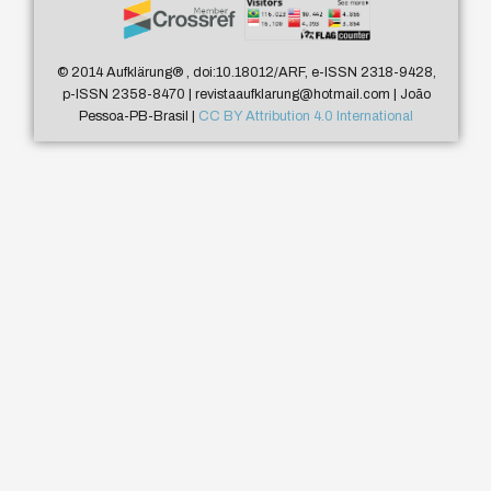
© 2014 Aufklärung
®
, doi:10.18012/ARF, e-ISSN 2318-9428,
p-ISSN 2358-8470 | revistaaufklarung@hotmail.com | João
Pessoa-PB-Brasil |
CC BY Attribution 4.0 International