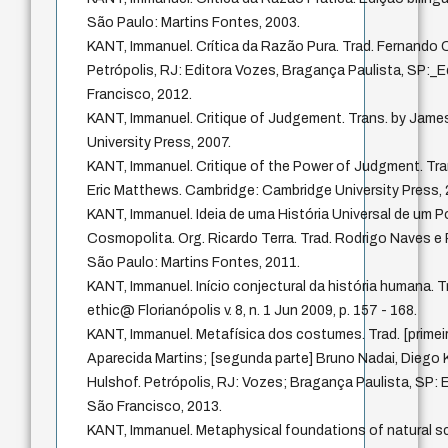
São Paulo: Martins Fontes, 2003.
KANT, Immanuel. Crítica da Razão Pura. Trad. Fernando
Petrópolis, RJ: Editora Vozes, Bragança Paulista, SP:_E
Francisco, 2012.
KANT, Immanuel. Critique of Judgement. Trans. by Jame
University Press, 2007.
KANT, Immanuel. Critique of the Power of Judgment. Tra
Eric Matthews. Cambridge: Cambridge University Press, 
KANT, Immanuel. Ideia de uma História Universal de um P
Cosmopolita. Org. Ricardo Terra. Trad. Rodrigo Naves e R
São Paulo: Martins Fontes, 2011.
KANT, Immanuel. Início conjectural da história humana. T
ethic@ Florianópolis v. 8, n. 1 Jun 2009, p. 157 - 168.
KANT, Immanuel. Metafísica dos costumes. Trad. [primeira
Aparecida Martins; [segunda parte] Bruno Nadai, Diego
Hulshof. Petrópolis, RJ: Vozes; Bragança Paulista, SP: E
São Francisco, 2013.
KANT, Immanuel. Metaphysical foundations of natural sc