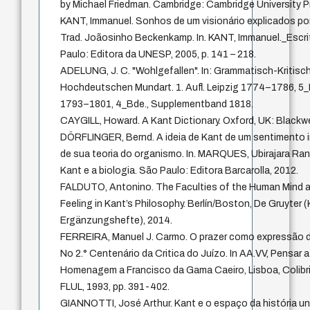
by Michael Friedman. Cambridge: Cambridge University P
KANT, Immanuel. Sonhos de um visionário explicados po
Trad. Joãosinho Beckenkamp. In. KANT, Immanuel._Escrit
Paulo: Editora da UNESP, 2005, p. 141 – 218.
ADELUNG, J. C. "Wohlgefallen". In: Grammatisch-Kritisc
Hochdeutschen Mundart. 1. Aufl. Leipzig 1774–1786, 5_Bd
1793–1801, 4_Bde., Supplementband 1818.
CAYGILL, Howard. A Kant Dictionary. Oxford, UK: Blackwel
DÖRFLINGER, Bernd. A ideia de Kant de um sentimento i
de sua teoria do organismo. In. MARQUES, Ubirajara Ra
Kant e a biologia. São Paulo: Editora Barcarolla, 2012.
FALDUTO, Antonino. The Faculties of the Human Mind a
Feeling in Kant’s Philosophy. Berlín/Boston, De Gruyter 
Ergänzungshefte), 2014.
FERREIRA, Manuel J. Carmo. O prazer como expressão 
No 2.° Centenário da Critica do Juízo. In AA.VV, Pensar 
Homenagem a Francisco da Gama Caeiro, Lisboa, Colibri/
FLUL, 1993, pp. 391-402.
GIANNOTTI, José Arthur. Kant e o espaço da história unive