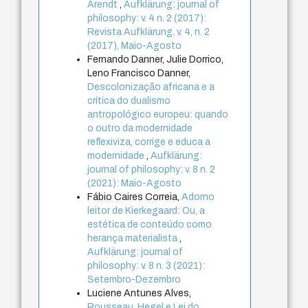
Arendt
,
Aufklärung: journal of
philosophy: v. 4 n. 2 (2017):
Revista Aufklärung. v. 4, n. 2
(2017), Maio-Agosto
Fernando Danner, Julie Dorrico,
Leno Francisco Danner,
Descolonização africana e a
crítica do dualismo
antropológico europeu: quando
o outro da modernidade
reflexiviza, corrige e educa a
modernidade
,
Aufklärung:
journal of philosophy: v. 8 n. 2
(2021): Maio-Agosto
Fábio Caires Correia,
Adorno
leitor de Kierkegaard: Ou, a
estética de conteúdo como
herança materialista
,
Aufklärung: journal of
philosophy: v. 8 n. 3 (2021):
Setembro-Dezembro
Luciene Antunes Alves,
Rousseau, Hegel e Lei do