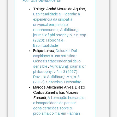
Artigos Semelhantes
Thiago André Moura de Aquino,
Espiritualidade e Filosofia: a
experiência da simpatia
universal em meio ao
oceanomundo
,
Aufklärung:
journal of philosophy: v. 7 n. esp
(2020): Filosofia e
Espiritualidade
Felipe Larrea,
Deleuze: Del
empirismo a una estética:
Génesis trascendental de lo
sensible
,
Aufklärung: journal of
philosophy: v. 4 n. 3 (2017):
Revista Aufklärung. v. 4, n. 3
(2017), Setembro-Dezembro
Marcos Alexandre Alves, Diego
Carlos Zanella, Isis Moraes
Zanardi,
A formação humana e
a incapacidade de pensar:
considerações sobre o
problema do mal em Hannah