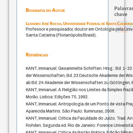
Palavras
Biografia do Autor
chave
japanese education thoughts
conjecturas
código da dinastia nguyen
revelaçã
Leandro José Rocha,
Universidade Federal de Santa Catarina
ainda-não-consciente
judaísmo
física quântic
mulher
immanuel kant
juízo
constituição
popper
gosto
redução
sensus communi
carnap
Professor e pesquisador, doutor em Ontologia pela Univ
formação
ren
li
nome
yi
ética.
sentido
modelos mentais
possibilidades
levinas
Santa Catarina (Florianópolis/Brasil).
Referências
KANT, Immanuel. Gesammelte Schriften. Hrsg.: Bd. 1-2
der Wissenschaften, Bd. 23 Deutsche Akademie der Wis
ab Bd. 24 Akademie der Wissenschaften zu Göttingen. Be
KANT, Immanuel. A Religião nos Limites da Simples Raz
Morão. Lisboa: Edições 70, 1992.
KANT, Immanuel. Antropologia de um Ponto de vista Prag
Aparecida Martins. São Paulo: Iluminuras, 2006.
KANT, Immanuel. Crítica da Faculdade do Juízo. Trad. An
Rohden. Segunda ed. Rio de Janeiro: Forence Universitár
KANT, Immanuel. Crítica da Razão Prática. Edição bilíngu