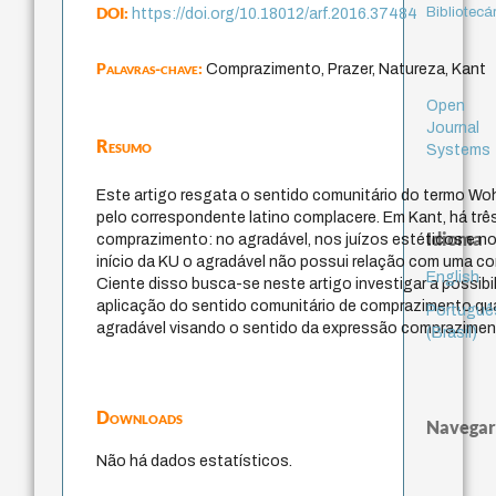
DOI:
Bibliotecá
https://doi.org/10.18012/arf.2016.37484
Palavras-chave:
Comprazimento, Prazer, Natureza, Kant
Open
Journal
Resumo
Systems
Este artigo resgata o sentido comunitário do termo Wo
pelo correspondente latino complacere. Em Kant, há tr
Idioma
comprazimento: no agradável, nos juízos estéticos e no
início da KU o agradável não possui relação com uma c
English
Ciente disso busca-se neste artigo investigar a possibil
aplicação do sentido comunitário de comprazimento q
Portuguê
agradável visando o sentido da expressão comprazimen
(Brasil)
Downloads
Navegar
Não há dados estatísticos.