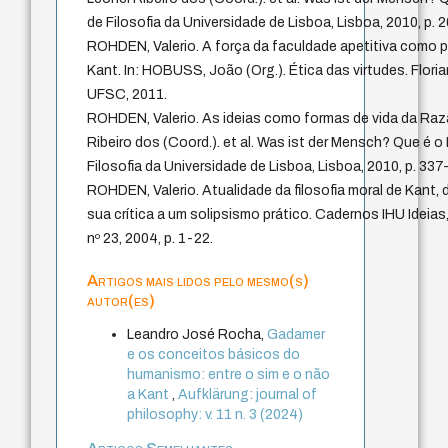
de Filosofia da Universidade de Lisboa, Lisboa, 2010, p. 
ROHDEN, Valerio. A força da faculdade apetitiva como p
Kant. In: HOBUSS, João (Org.). Ética das virtudes. Floria
UFSC, 2011.
ROHDEN, Valerio. As ideias como formas de vida da Raz
Ribeiro dos (Coord.). et al. Was ist der Mensch? Que é
Filosofia da Universidade de Lisboa, Lisboa, 2010, p. 337
ROHDEN, Valerio. Atualidade da filosofia moral de Kant,
sua crítica a um solipsismo prático. Cadernos IHU Ideia
nº 23, 2004, p. 1-22.
Artigos mais lidos pelo mesmo(s)
autor(es)
Leandro José Rocha,
Gadamer
e os conceitos básicos do
humanismo: entre o sim e o não
a Kant
,
Aufklärung: journal of
philosophy: v. 11 n. 3 (2024)