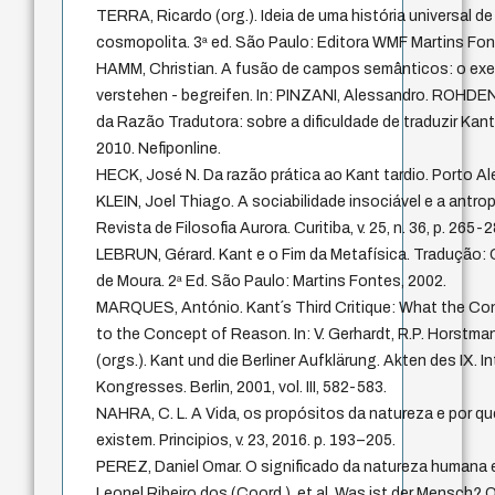
TERRA, Ricardo (org.). Ideia de uma história universal d
cosmopolita. 3ª ed. São Paulo: Editora WMF Martins Font
HAMM, Christian. A fusão de campos semânticos: o exe
verstehen - begreifen. In: PINZANI, Alessandro. ROHDEN, 
da Razão Tradutora: sobre a dificuldade de traduzir Kant
2010. Nefiponline.
HECK, José N. Da razão prática ao Kant tardio. Porto A
KLEIN, Joel Thiago. A sociabilidade insociável e a antro
Revista de Filosofia Aurora. Curitiba, v. 25, n. 36, p. 265-2
LEBRUN, Gérard. Kant e o Fim da Metafísica. Tradução: C
de Moura. 2ª Ed. São Paulo: Martins Fontes, 2002.
MARQUES, António. Kant´s Third Critique: What the Co
to the Concept of Reason. In: V. Gerhardt, R.P. Horstm
(orgs.). Kant und die Berliner Aufklärung. Akten des IX. 
Kongresses. Berlin, 2001, vol. III, 582-583.
NAHRA, C. L. A Vida, os propósitos da natureza e por q
existem. Principios, v. 23, 2016. p. 193–205.
PEREZ, Daniel Omar. O significado da natureza humana
Leonel Ribeiro dos (Coord.). et al. Was ist der Mensch