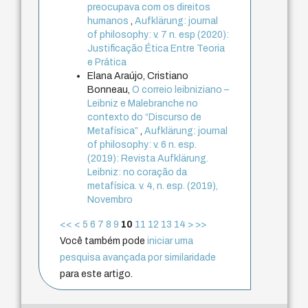
preocupava com os direitos
humanos
,
Aufklärung: journal
of philosophy: v. 7 n. esp (2020):
Justificação Ética Entre Teoria
e Prática
Elana Araújo, Cristiano
Bonneau,
O correio leibniziano –
Leibniz e Malebranche no
contexto do “Discurso de
Metafísica”
,
Aufklärung: journal
of philosophy: v. 6 n. esp.
(2019): Revista Aufklärung.
Leibniz: no coração da
metafísica. v. 4, n. esp. (2019),
Novembro
<<
<
5
6
7
8
9
10
11
12
13
14
>
>>
Você também pode
iniciar uma
pesquisa avançada por similaridade
para este artigo.