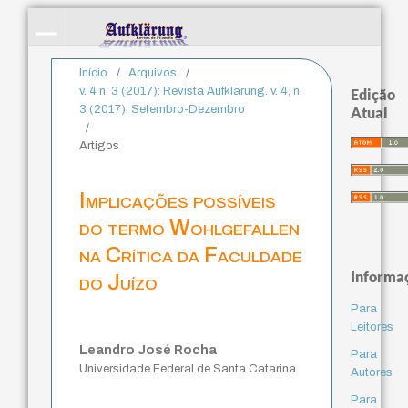
Início
/
Arquivos
/
v. 4 n. 3 (2017): Revista Aufklärung. v. 4, n.
Edição
3 (2017), Setembro-Dezembro
Atual
/
Artigos
Implicações possíveis
do termo Wohlgefallen
na Crítica da Faculdade
Informa
do Juízo
Para
Leitores
Leandro José Rocha
Para
Universidade Federal de Santa Catarina
Autores
Para