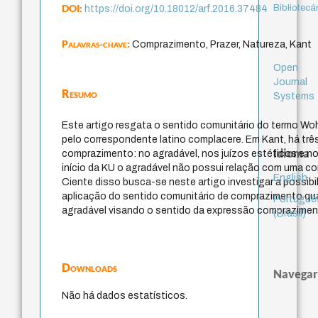
DOI:
Bibliotecá
https://doi.org/10.18012/arf.2016.37484
Palavras-chave:
Comprazimento, Prazer, Natureza, Kant
Open
Journal
Resumo
Systems
Este artigo resgata o sentido comunitário do termo Wo
pelo correspondente latino complacere. Em Kant, há tr
Idioma
comprazimento: no agradável, nos juízos estéticos e no
início da KU o agradável não possui relação com uma c
English
Ciente disso busca-se neste artigo investigar a possibil
aplicação do sentido comunitário de comprazimento q
Portuguê
agradável visando o sentido da expressão comprazimen
(Brasil)
Downloads
Navegar
Não há dados estatísticos.