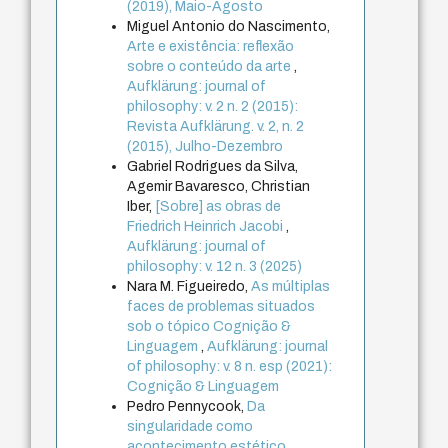
(2019), Maio-Agosto
Miguel Antonio do Nascimento,
Arte e existência: reflexão
sobre o conteúdo da arte
,
Aufklärung: journal of
philosophy: v. 2 n. 2 (2015):
Revista Aufklärung. v. 2, n. 2
(2015), Julho-Dezembro
Gabriel Rodrigues da Silva,
Agemir Bavaresco, Christian
Iber,
[Sobre] as obras de
Friedrich Heinrich Jacobi
,
Aufklärung: journal of
philosophy: v. 12 n. 3 (2025)
Nara M. Figueiredo,
As múltiplas
faces de problemas situados
sob o tópico Cognição &
Linguagem
,
Aufklärung: journal
of philosophy: v. 8 n. esp (2021):
Cognição & Linguagem
Pedro Pennycook,
Da
singularidade como
acontecimento estético
,