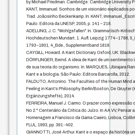
by Michael Friedman. Cambridge: Cambridge University P
KANT, Immanuel. Sonhos de um visionário explicados po
Trad. Joãosinho Beckenkamp. In. KANT, Immanuel._Escrit
Paulo: Editora da UNESP, 2005, p. 141 – 218.
ADELUNG, J. C. "Wohlgefallen". In: Grammatisch-Kritisc
Hochdeutschen Mundart. 1. Aufl. Leipzig 1774–1786, 5_Bd
1793–1801, 4_Bde., Supplementband 1818.
CAYGILL, Howard. A Kant Dictionary. Oxford, UK: Blackwel
DÖRFLINGER, Bernd. A ideia de Kant de um sentimento i
de sua teoria do organismo. In. MARQUES, Ubirajara Ra
Kant e a biologia. São Paulo: Editora Barcarolla, 2012.
FALDUTO, Antonino. The Faculties of the Human Mind a
Feeling in Kant’s Philosophy. Berlín/Boston, De Gruyter 
Ergänzungshefte), 2014.
FERREIRA, Manuel J. Carmo. O prazer como expressão 
No 2.° Centenário da Critica do Juízo. In AA.VV, Pensar 
Homenagem a Francisco da Gama Caeiro, Lisboa, Colibri/
FLUL, 1993, pp. 391-402.
GIANNOTTI, José Arthur. Kant e o espaço da história unive