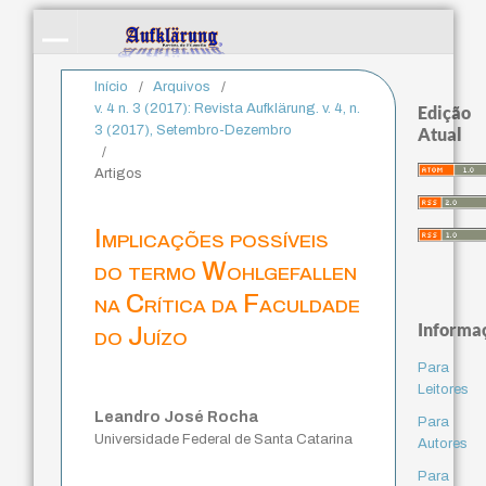
Início
/
Arquivos
/
v. 4 n. 3 (2017): Revista Aufklärung. v. 4, n.
Edição
3 (2017), Setembro-Dezembro
Atual
/
Artigos
Implicações possíveis
do termo Wohlgefallen
na Crítica da Faculdade
Informa
do Juízo
Para
Leitores
Leandro José Rocha
Para
Universidade Federal de Santa Catarina
Autores
Para