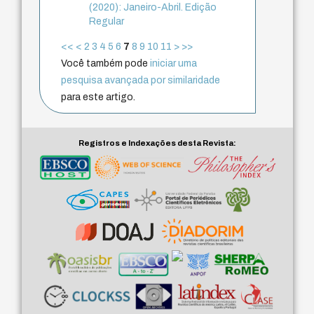
(2020): Janeiro-Abril. Edição
Regular
<<
<
2
3
4
5
6
7
8
9
10
11
>
>>
Você também pode
iniciar uma
pesquisa avançada por similaridade
para este artigo.
Registros e Indexações desta Revista: