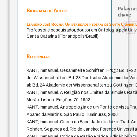
Palavras
Biografia do Autor
chave
classical german philosoph
animais
Leandro José Rocha,
Universidade Federal de Santa Catarina
palavra
fundamentalismo
homem-medida
bataille
mind
metafísica do tempo
logos
não maleficência
leyes
género
j.c.m. neto
history of philosophy
jacobi
papel da lei
idade
desejo
Professor e pesquisador, doutor em Ontologia pela Univ
intolerância
perdón
lei
protágoras
violencia
experiência temporal
direito romano
arte de educar
Santa Catarina (Florianópolis/Brasil).
Referências
KANT, Immanuel. Gesammelte Schriften. Hrsg.: Bd. 1-2
der Wissenschaften, Bd. 23 Deutsche Akademie der Wis
ab Bd. 24 Akademie der Wissenschaften zu Göttingen. Be
KANT, Immanuel. A Religião nos Limites da Simples Raz
Morão. Lisboa: Edições 70, 1992.
KANT, Immanuel. Antropologia de um Ponto de vista Prag
Aparecida Martins. São Paulo: Iluminuras, 2006.
KANT, Immanuel. Crítica da Faculdade do Juízo. Trad. An
Rohden. Segunda ed. Rio de Janeiro: Forence Universitár
KANT, Immanuel. Crítica da Razão Prática. Edição bilíngu