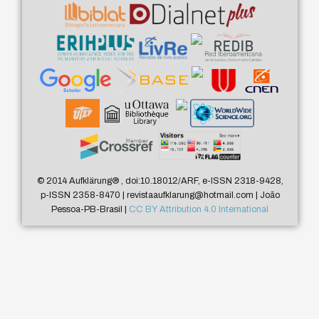
© 2014 Aufklärung
®
, doi:10.18012/ARF, e-ISSN 2318-9428,
p-ISSN 2358-8470 | revistaaufklarung@hotmail.com | João
Pessoa-PB-Brasil |
CC BY Attribution 4.0 International