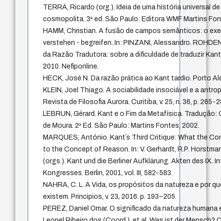
TERRA, Ricardo (org.). Ideia de uma história universal d
cosmopolita. 3ª ed. São Paulo: Editora WMF Martins Font
HAMM, Christian. A fusão de campos semânticos: o exe
verstehen - begreifen. In: PINZANI, Alessandro. ROHDEN, 
da Razão Tradutora: sobre a dificuldade de traduzir Kant
2010. Nefiponline.
HECK, José N. Da razão prática ao Kant tardio. Porto A
KLEIN, Joel Thiago. A sociabilidade insociável e a antro
Revista de Filosofia Aurora. Curitiba, v. 25, n. 36, p. 265-2
LEBRUN, Gérard. Kant e o Fim da Metafísica. Tradução: C
de Moura. 2ª Ed. São Paulo: Martins Fontes, 2002.
MARQUES, António. Kant´s Third Critique: What the Co
to the Concept of Reason. In: V. Gerhardt, R.P. Horstm
(orgs.). Kant und die Berliner Aufklärung. Akten des IX. 
Kongresses. Berlin, 2001, vol. III, 582-583.
NAHRA, C. L. A Vida, os propósitos da natureza e por q
existem. Principios, v. 23, 2016. p. 193–205.
PEREZ, Daniel Omar. O significado da natureza humana
Leonel Ribeiro dos (Coord.). et al. Was ist der Mensch