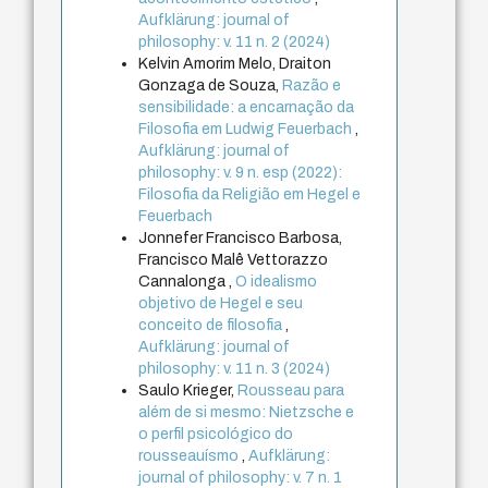
Aufklärung: journal of
philosophy: v. 11 n. 2 (2024)
Kelvin Amorim Melo, Draiton
Gonzaga de Souza,
Razão e
sensibilidade: a encarnação da
Filosofia em Ludwig Feuerbach
,
Aufklärung: journal of
philosophy: v. 9 n. esp (2022):
Filosofia da Religião em Hegel e
Feuerbach
Jonnefer Francisco Barbosa,
Francisco Malê Vettorazzo
Cannalonga ,
O idealismo
objetivo de Hegel e seu
conceito de filosofia
,
Aufklärung: journal of
philosophy: v. 11 n. 3 (2024)
Saulo Krieger,
Rousseau para
além de si mesmo: Nietzsche e
o perfil psicológico do
rousseauísmo
,
Aufklärung:
journal of philosophy: v. 7 n. 1