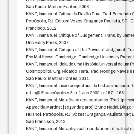
São Paulo: Martins Fontes, 2003.
KANT, Immanuel. Crítica da Razão Pura. Trad. Fernando
Petrópolis, RJ: Editora Vozes, Bragança Paulista, SP:_E
Francisco, 2012.
KANT, Immanuel. Critique of Judgement. Trans. by Jame
University Press, 2007.
KANT, Immanuel. Critique of the Power of Judgment. Tra
Eric Matthews. Cambridge: Cambridge University Press, 
KANT, Immanuel. Ideia de uma História Universal de um P
Cosmopolita. Org. Ricardo Terra. Trad. Rodrigo Naves e R
São Paulo: Martins Fontes, 2011.
KANT, Immanuel. Início conjectural da história humana. T
ethic@ Florianópolis v. 8, n. 1 Jun 2009, p. 157 - 168.
KANT, Immanuel. Metafísica dos costumes. Trad. [primeira
Aparecida Martins; [segunda parte] Bruno Nadai, Diego
Hulshof. Petrópolis, RJ: Vozes; Bragança Paulista, SP: E
São Francisco, 2013.
KANT, Immanuel. Metaphysical foundations of natural sc