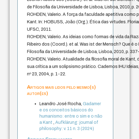
de Filosofia da Universidade de Lisboa, Lisboa, 2010, p. 
ROHDEN, Valerio. A força da faculdade apetitiva como p
Kant. In: HOBUSS, João (Org.). Ética das virtudes. Floria
UFSC, 2011.
ROHDEN, Valerio. As ideias como formas de vida da Raz
Ribeiro dos (Coord.). et al. Was ist der Mensch? Que é
Filosofia da Universidade de Lisboa, Lisboa, 2010, p. 337
ROHDEN, Valerio. Atualidade da filosofia moral de Kant,
sua crítica a um solipsismo prático. Cadernos IHU Ideia
nº 23, 2004, p. 1-22.
Artigos mais lidos pelo mesmo(s)
autor(es)
Leandro José Rocha,
Gadamer
e os conceitos básicos do
humanismo: entre o sim e o não
a Kant
,
Aufklärung: journal of
philosophy: v. 11 n. 3 (2024)