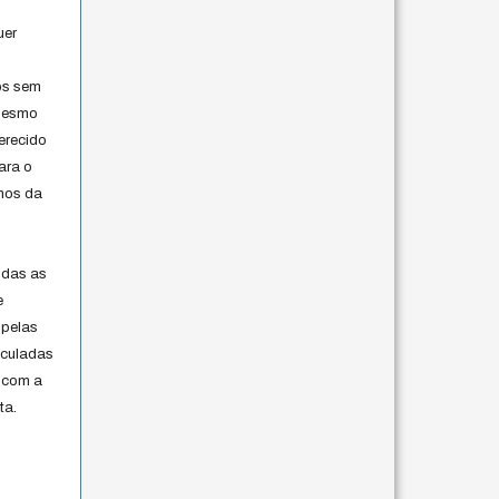
uer
os sem
 mesmo
erecido
ara o
rmos da
s
odas as
e
 pelas
iculadas
 com a
ta.