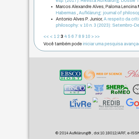
esp. (2017): Revista Aufklärung. Dossiê Teor
Marcos Alexandre Alves, Paloma Lencina 
Habermas
,
Aufklärung: journal of philosop
Antonio Alves P. Junior,
A respeito da crí
philosophy: v. 10 n. 3 (2023): Setembro-
<<
<
1
2
3
4
5
6
7
8
9
10
>
>>
Você também pode
iniciar uma pesquisa avançad
© 2014 Aufklärung
®
, doi:10.18012/ARF, e-ISS