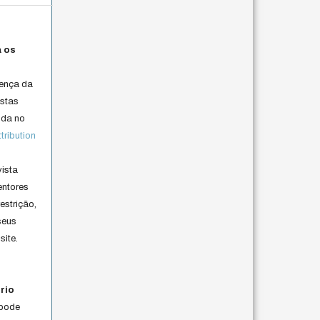
a os
cença da
istas
lida no
ribution
vista
entores
estrição,
seus
site.
rio
 pode