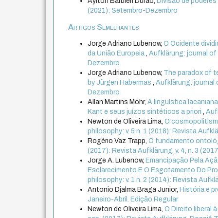
Aylton Barbieri Durão,
Divisão de podere
(2021): Setembro-Dezembro
Artigos Semelhantes
Jorge Adriano Lubenow,
O Ocidente dividi
da União Europeia
,
Aufklärung: journal of 
Dezembro
Jorge Adriano Lubenow,
The paradox of t
by Jürgen Habermas
,
Aufklärung: journal o
Dezembro
Allan Martins Mohr,
A linguística lacanian
Kant e seus juízos sintéticos a priori
,
Aufk
Newton de Oliveira Lima,
O cosmopolitism
philosophy: v. 5 n. 1 (2018): Revista Aufklär
Rogério Vaz Trapp,
O fundamento ontoló
(2017): Revista Aufklärung. v. 4, n. 3 (2
Jorge A. Lubenow,
Emancipação Pela Ação
Esclarecimento E O Esgotamento Do Pro
philosophy: v. 1 n. 2 (2014): Revista Aufkl
Antonio Djalma Braga Junior,
História e 
Janeiro-Abril. Edição Regular
Newton de Oliveira Lima,
O Direito libera