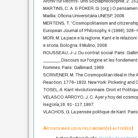
Archiv für Rechts- und Sozialphilosophie, 2: 15
MARTINS, C. A. & POKER, G. (org.) O pensame
Marília: Oficina Universitária UNESP, 2008.
MERTENS, T. “Cosmopolitanism and citizenship
European Journal of Philosophy, 4 (1996), 328–4
MORI, M. La pace e la ragione. Kant e le relazioni i
e storia. Bologna: Il Mulino, 2008.
ROUSSEAU, J-J. Du contrat social. Paris: Gallim
________.Discours sur l'origine et les fondements
hommes. Paris: Gallimard, 1969.
SCRIVENER, M. The Cosmopolitan Ideal in the 
Reaction, 1776–1832. New York: Pickering and C
TOSEL, A. Kant révolutionnaire. Droit et Politique
VELASCO ARROYO, J. C. Ayer y hoy del cosmopo
Isegoría,16: 91-117, 1997.
VLACHOS, G. La pensée politique de Kant. Paris 
Artigos mais lidos pelo mesmo(s) autor(es)