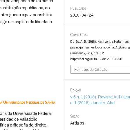
e a paz depende de reformas
Publicado
onstituição republicana, ao
re guerra e paz possibilita
2018-04-24
ge um espírito de liberdade
Como Citar
Durão, A. B. (2018). Kant contra Habermas:
paz no pensamento cosmopolita.
Aufklärung
Philosophy
,
5
(1), p.39–52.
https://doi.org/10.18012/arf.2016.38341
Fomatos de Citação
Edição
v. 5 n. 1 (2018): Revista Aufklärun
da Universidade Federal de Santa
n. 1 (2018), Janeiro-Abril
fia da Universidade Federal
Seção
ersidad de Valladolid
Artigos
tica e filosofia do direito,