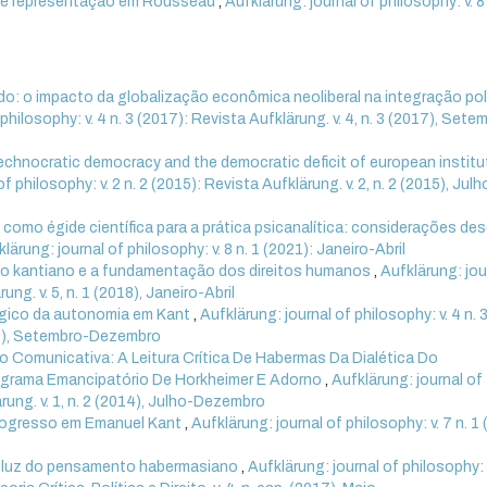
s e representação em Rousseau
,
Aufklärung: journal of philosophy: v. 8 
do: o impacto da globalização econômica neoliberal na integração pol
philosophy: v. 4 n. 3 (2017): Revista Aufklärung. v. 4, n. 3 (2017), Sete
echnocratic democracy and the democratic deficit of european institu
f philosophy: v. 2 n. 2 (2015): Revista Aufklärung. v. 2, n. 2 (2015), Julh
a como égide científica para a prática psicanalítica: considerações de
lärung: journal of philosophy: v. 8 n. 1 (2021): Janeiro-Abril
o kantiano e a fundamentação dos direitos humanos
,
Aufklärung: jou
ung. v. 5, n. 1 (2018), Janeiro-Abril
gico da autonomia em Kant
,
Aufklärung: journal of philosophy: v. 4 n. 
017), Setembro-Dezembro
 Comunicativa: A Leitura Crítica De Habermas Da Dialética Do
grama Emancipatório De Horkheimer E Adorno
,
Aufklärung: journal of
ärung. v. 1, n. 2 (2014), Julho-Dezembro
progresso em Emanuel Kant
,
Aufklärung: journal of philosophy: v. 7 n. 1 
l à luz do pensamento habermasiano
,
Aufklärung: journal of philosophy: v