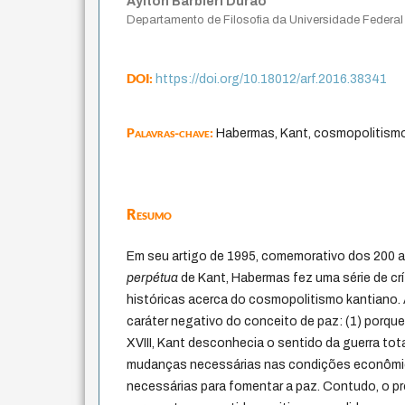
Aylton Barbieri Durão
Departamento de Filosofia da Universidade Federal
DOI:
https://doi.org/10.18012/arf.2016.38341
Palavras-chave:
Habermas, Kant, cosmopolitismo
Resumo
Em seu artigo de 1995, comemorativo dos 200 
perpétua
de Kant, Habermas fez uma série de cr
históricas acerca do cosmopolitismo kantiano. A
caráter negativo do conceito de paz: (1) porq
XVIII, Kant desconhecia o sentido da guerra tota
mudanças necessárias nas condições econômica
necessárias para fomentar a paz. Contudo, o pr