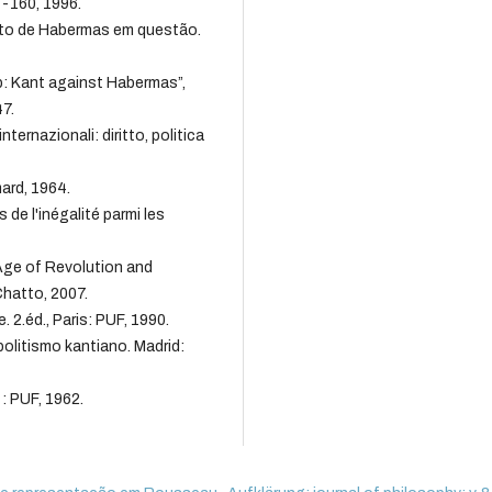
1-160, 1996.
nto de Habermas em questão.
: Kant against Habermas”,
7.
nternazionali: diritto, politica
ard, 1964.
 de l'inégalité parmi les
Age of Revolution and
hatto, 2007.
. 2.éd., Paris: PUF, 1990.
litismo kantiano. Madrid:
: PUF, 1962.