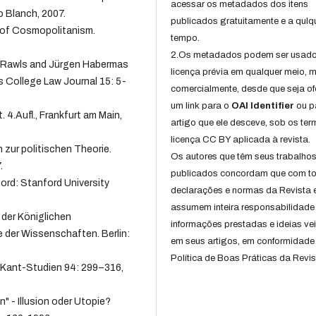
acessar os metadados dos itens
o Blanch, 2007.
publicados gratuitamente e a qulq
 of Cosmopolitanism.
tempo.
2.Os metadados podem ser usad
n Rawls and Jürgen Habermas
licença prévia em qualquer meio,
s College Law Journal 15: 5-
comercialmente, desde que seja of
um link para o
OAI Identifier
ou p
4.Aufl., Frankfurt am Main,
artigo que ele desceve, sob os te
licença CC BY aplicada à revista.
 zur politischen Theorie.
Os autores que têm seus trabalho
.
publicados concordam que com t
ord: Stanford University
declarações e normas da Revista 
assumem inteira responsabilidade
 der Königlichen
informações prestadas e ideias ve
 der Wissenschaften. Berlin:
em seus artigos, em conformidade
Política de Boas Práticas da Revis
 Kant-Studien 94: 299–316,
 - Illusion oder Utopie?