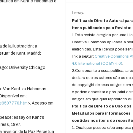
 prática em Kant e Habermas e
Licença
Política de Direito Autoral par
itens publicados pela Revista:
1.Esta revista é regida por uma Li
Creative Commons aplicada a rev
de la Ilustración: a
eletrônicas. Esta licença pode ser 
etua” de Kant. Madrid:
link a seguir:
Creative Commons Att
4.0 International (CC BY 4.0)
.
ago: University Chicago
2.Consonante a essa politica, a re
declara que os autores são os det
do copyright de seus artigos sem r
: Von Kant zu Habermas.
e podem depositar o pós-print de 
 Disponível em:
artigos em qualquer repositório ou 
/de9507770.htm
>. Acesso em
Política de Direito de Uso dos
Metadados para informações
eace: essay on Kant’s
contidas nos itens do repositó
ress, 1997.
1. Qualquer pessoa e/ou empresa
 revisión de la Paz Perpetua