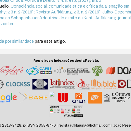
ia Crítica, Política e Direito, v. 4, n. esp. (2017), Maio
Mello,
Consciência social, comunidade ética e crítica da alienação em
hy: v. 3 n. 2 (2016): Revista Aufklärung. v. 3, n. 2 (2016), Julho-Dezemb
tica de Schopenhauer à doutrina do direito de Kant
,
Aufklärung: journal
Dezembro
a por similaridade
para este artigo.
Registros e Indexações desta Revista:
N 2318-9428, p-ISSN 2358-8470 | revistaaufklarung@hotmail.com | João Pesso