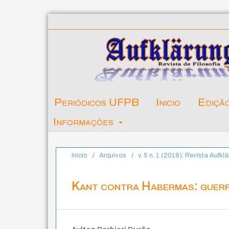
Periódicos UFPB
Inicio
Ediçã
Informações
Início
/
Arquivos
/
v. 5 n. 1 (2018): Revista Aufklä
Kant contra Habermas: guerr