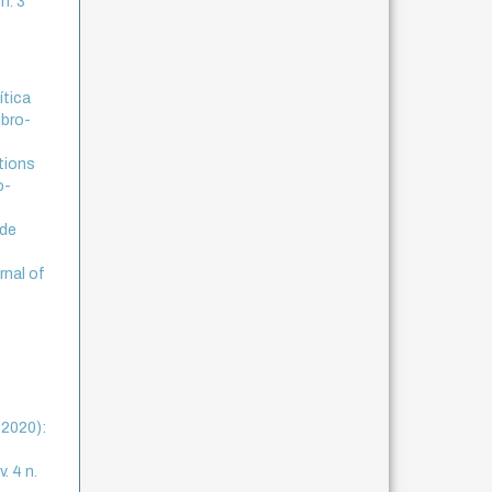
n. 3
ítica
mbro-
tions
o-
sde
rnal of
3
(2020):
. 4 n.