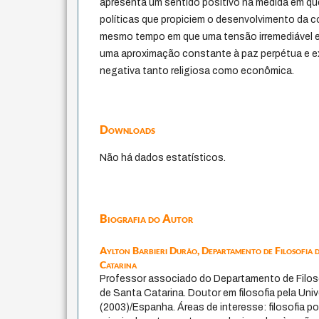
apresenta um sentido positivo na medida em qu
políticas que propiciem o desenvolvimento da c
mesmo tempo em que uma tensão irremediável ent
uma aproximação constante à paz perpétua e exi
negativa tanto religiosa como econômica.
Downloads
Não há dados estatísticos.
Biografia do Autor
Aylton Barbieri Durão,
Departamento de Filosofia 
Catarina
Professor associado do Departamento de Filoso
de Santa Catarina. Doutor em filosofia pela Univ
(2003)/Espanha. Áreas de interesse: filosofia polí