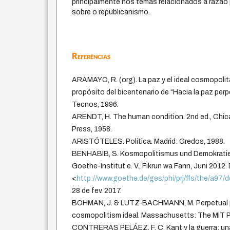
principalmente nos temas relacionados à razão
sobre o republicanismo.
Referências
ARAMAYO, R. (org). La paz y el ideal cosmopolita 
propósito del bicentenario de “Hacia la paz perp
Tecnos, 1996.
ARENDT, H. The human condition. 2nd ed., Chic
Press, 1958.
ARISTÓTELES. Política. Madrid: Gredos, 1988.
BENHABIB, S. Kosmopolitismus und Demokratie
Goethe-Institut e. V., Fikrun wa Fann, Juni 2012.
<
http://www.goethe.de/ges/phi/prj/ffs/the/a97
28 de fev. 2017.
BOHMAN, J. & LUTZ-BACHMANN, M. Perpetual p
cosmopolitism ideal. Massachusetts: The MIT P
CONTRERAS PELÁEZ, F. C. Kant y la guerra: una