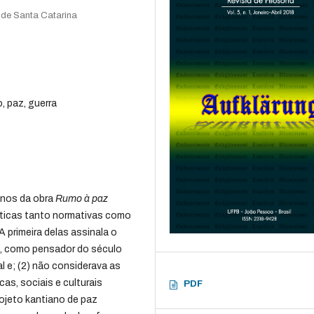
 de Santa Catarina
, paz, guerra
anos da obra
Rumo à paz
íticas tanto normativas como
 primeira delas assinala o
ue, como pensador do século
l e; (2) não considerava as
s, sociais e culturais
PDF
ojeto kantiano de paz