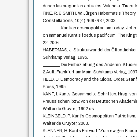
desde las preguntas actuales. Valencia: Tirant l
FINE, R. & SMITH, W. Jürgen Habermas’s Theory
Constellations, 10(4):469-487, 2003.
________.Kantian cosmopolitanism today: Joh
on Immanuel Kant’s foedus pacificum. The King‘
22, 2004.
HABERMAS, J. Strukturwandel der Öffentlichkeit. 
Suhrkamp Verlag, 1995.
________.Die Einbeziehung des Anderen. Studien
2.Aufl., Frankfurt am Main, Suhrkamp Verlag, 1997
HELD, D. Democracy and the Global Order. Stanf
Press, 1995.
KANT, I. Kants Gesammelte Schriften. Hrsg. von
Preussischen, bzw. von der Deutschen Akademie
Walter de Gruyter, 1902 ss.
KLEINGELD, P. Kant’s Cosmopolitan Patriotism.
Walter de Gruyter, 2003.
KLENNER, H. Kants Entwurf "Zurn ewigen Frieden"