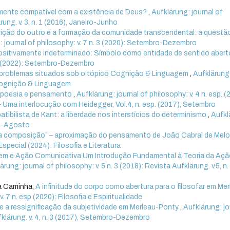
mente compatível com a existência de Deus?
,
Aufklärung: journal of
rung. v. 3, n. 1 (2016), Janeiro-Junho
uição do outro e a formação da comunidade transcendental: a questã
: journal of philosophy: v. 7 n. 3 (2020): Setembro-Dezembro
ositivamente indeterminado: Símbolo como entidade de sentido aber
. 3 (2022): Setembro-Dezembro
e problemas situados sob o tópico Cognição & Linguagem
,
Aufklärung
: Cognição & Linguagem
 poesia e pensamento
,
Aufklärung: journal of philosophy: v. 4 n. esp. (
 Uma interlocução com Heidegger, Vol.4, n. esp. (2017), Setembro
tibilista de Kant: a liberdade nos interstícios do determinismo
,
Aufkl
aio-Agosto
da composição” – aproximação do pensamento de João Cabral de Mel
Especial (2024): Filosofia e Literatura
em e Ação Comunicativa Um Introdução Fundamental à Teoria da Açã
ärung: journal of philosophy: v. 5 n. 3 (2018): Revista Aufklärung. v.5, n.
ra Caminha,
A infinitude do corpo como abertura para o filosofar em Mer
. 7 n. esp (2020): Filosofia e Espiritualidade
 a ressignificação da subjetividade em Merleau-Ponty
,
Aufklärung: jo
ufklärung. v. 4, n. 3 (2017), Setembro-Dezembro