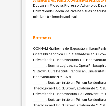
Anderson D'Arc Ferreira,
Universidade Federal da 
Doutor em Filosofia, Professor Adjunto do Depa
Universidade Federal da Paraíba e suas pesqui
relativos à Filosofia Medieval.
Referências
OCKHAM, Guilherme de. Expositio in librum Perihe
Opera Philosophica II. Ed. Gambatese et S. Brown
Universitatis S. Bonaventurae, ST. Bonaventure:
________. Summa Logicae. In.: Opera Philosophica 
S. Brown. Cura Instituti Franciscani, Universitat
Bonaventurae: N. Y. 1974.
________. Scriptum in Librum Primum Sententiarum
Theologicae II. Ed. S. Brown, adlaborante G. Gál.
Universitatis S. Bonaventure, St. Bonaventure: N
________. Scriptum in Librum Primum Sententiarum
Theologicae II. Ed. S. Brown, adlaborante G. Gál.