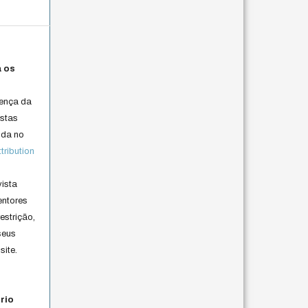
a os
cença da
istas
lida no
ribution
vista
entores
estrição,
seus
site.
rio