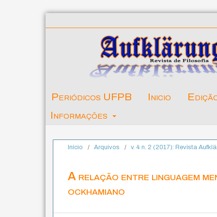
Periódicos UFPB
Inicio
Ediçã
Informações
Início
/
Arquivos
/
v. 4 n. 2 (2017): Revista Aufkl
A relação entre linguagem me
ockhamiano