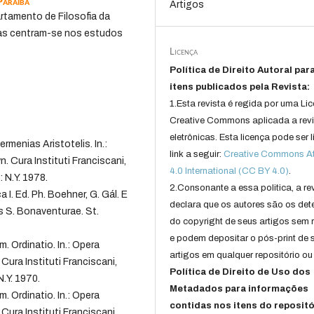
Paraíba
Artigos
rtamento de Filosofia da
sas centram-se nos estudos
Licença
Política de Direito Autoral par
itens publicados pela Revista:
1.Esta revista é regida por uma Li
Creative Commons aplicada a rev
eletrônicas. Esta licença pode ser 
rmenias Aristotelis. In.:
link a seguir:
Creative Commons Att
. Cura Instituti Franciscani,
4.0 International (CC BY 4.0)
.
 N.Y. 1978.
2.Consonante a essa politica, a re
I. Ed. Ph. Boehner, G. Gál. E
declara que os autores são os det
is S. Bonaventurae. St.
do copyright de seus artigos sem r
e podem depositar o pós-print de 
. Ordinatio. In.: Opera
artigos em qualquer repositório ou 
 Cura Instituti Franciscani,
Política de Direito de Uso dos
.Y. 1970.
Metadados para informações
. Ordinatio. In.: Opera
contidas nos itens do repositó
 Cura Instituti Franciscani,