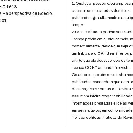
1. Qualquer pessoa e/ou empresa
.Y. 1970.
acessar os metadados dos itens
 – a perspectiva de Boécio,
publicados gratuitamente e a qulq
001.
tempo.
2.Os metadados podem ser usad
licença prévia em qualquer meio,
comercialmente, desde que seja of
um link para o
OAI Identifier
ou p
artigo que ele desceve, sob os te
licença CC BY aplicada à revista.
Os autores que têm seus trabalho
publicados concordam que com t
declarações e normas da Revista 
assumem inteira responsabilidade
informações prestadas e ideias ve
em seus artigos, em conformidade
Política de Boas Práticas da Revis