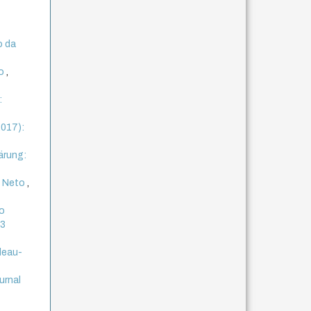
o da
to
,
:
2017):
ärung:
o Neto
,
o
 3
leau-
urnal