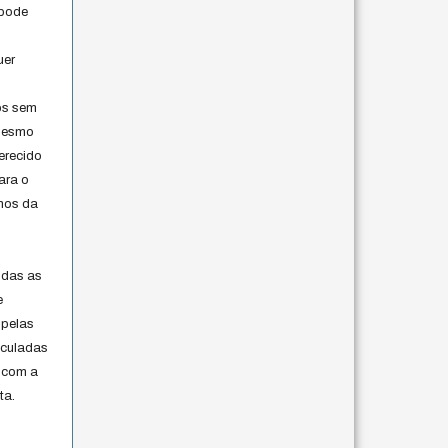
 pode
uer
os sem
 mesmo
erecido
ara o
rmos da
s
odas as
e
 pelas
iculadas
 com a
ta.