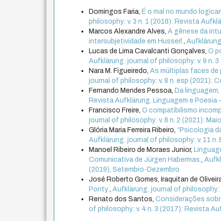
Domingos Faria,
É o mal no mundo logica
philosophy: v. 3 n. 1 (2016): Revista Aufklä
Marcos Alexandre Alves,
A gênese da int
intersubjetividade em Husserl
,
Aufklärung
Lucas de Lima Cavalcanti Gonçalves,
O p
Aufklärung: journal of philosophy: v. 9 n
Nara M. Figueiredo,
As múltiplas faces d
journal of philosophy: v. 8 n. esp (2021)
Fernando Mendes Pessoa,
Da linguagem,
Revista Aufklärung. Linguagem e Poesia –
Francisco Freire,
O compatibilismo incompa
journal of philosophy: v. 8 n. 2 (2021): M
Glória Maria Ferreira Ribeiro,
“Psicologia 
Aufklärung: journal of philosophy: v. 11 n. 
Manoel Ribeiro de Moraes Junior,
Linguag
Comunicativa de Jürgen Habermas
,
Aufkl
(2019), Setembro-Dezembro
José Roberto Gomes, Iraquitan de Olivei
Ponty
,
Aufklärung: journal of philosophy: v
Renato dos Santos,
Considerações sobre
of philosophy: v. 4 n. 3 (2017): Revista A