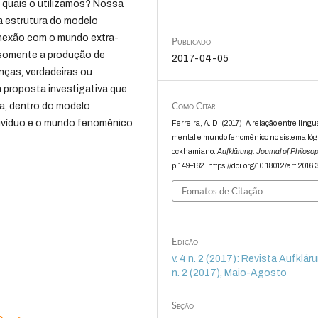
 quais o utilizamos? Nossa
 a estrutura do modelo
nexão com o mundo extra-
Publicado
o somente a produção de
2017-04-05
nças, verdadeiras ou
 proposta investigativa que
Como Citar
ca, dentro do modelo
divíduo e o mundo fenomênico
Ferreira, A. D. (2017). A relação entre lin
mental e mundo fenomênico no sistema lóg
ockhamiano.
Aufklärung: Journal of Philoso
p.149–162. https://doi.org/10.18012/arf.2016
Fomatos de Citação
Edição
v. 4 n. 2 (2017): Revista Aufklärun
n. 2 (2017), Maio-Agosto
Seção