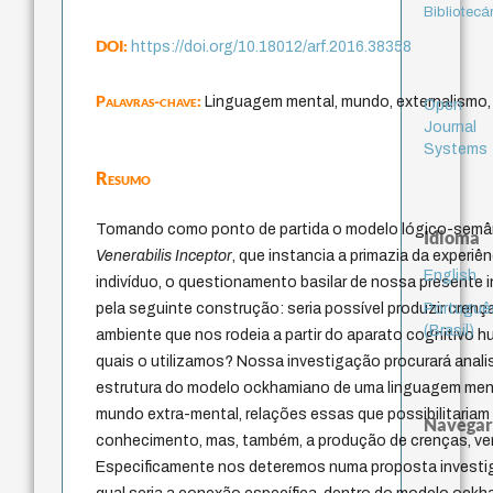
Bibliotecá
DOI:
https://doi.org/10.18012/arf.2016.38358
Palavras-chave:
Linguagem mental, mundo, externalismo
Open
Journal
Systems
Resumo
Tomando como ponto de partida o modelo lógico-semân
Idioma
Venerabilis Inceptor
, que instancia a primazia da experiê
English
indivíduo, o questionamento basilar de nossa presente
Portuguê
pela seguinte construção: seria possível produzir crenç
(Brasil)
ambiente que nos rodeia a partir do aparato cognitivo
quais o utilizamos? Nossa investigação procurará analis
estrutura do modelo ockhamiano de uma linguagem men
mundo extra-mental, relações essas que possibilitaria
Navegar
conhecimento, mas, também, a produção de crenças, ver
Especificamente nos deteremos numa proposta investig