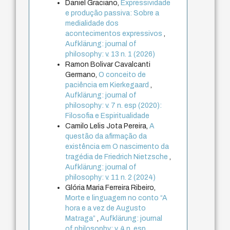
Daniel Graciano,
Expressividade
e produção passiva: Sobre a
medialidade dos
acontecimentos expressivos
,
Aufklärung: journal of
philosophy: v. 13 n. 1 (2026)
Ramon Bolivar Cavalcanti
Germano,
O conceito de
paciência em Kierkegaard
,
Aufklärung: journal of
philosophy: v. 7 n. esp (2020):
Filosofia e Espiritualidade
Camilo Lelis Jota Pereira,
A
questão da afirmação da
existência em O nascimento da
tragédia de Friedrich Nietzsche
,
Aufklärung: journal of
philosophy: v. 11 n. 2 (2024)
Glória Maria Ferreira Ribeiro,
Morte e linguagem no conto “A
hora e a vez de Augusto
Matraga”
,
Aufklärung: journal
of philosophy: v. 4 n. esp.