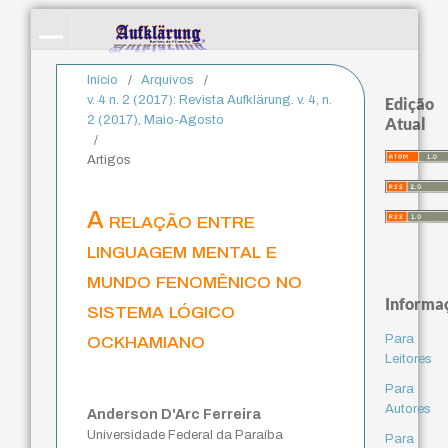
Início
/
Arquivos
/
v. 4 n. 2 (2017): Revista Aufklärung. v. 4, n.
Edição
2 (2017), Maio-Agosto
Atual
/
Artigos
A relação entre
linguagem mental e
mundo fenomênico no
Informa
sistema lógico
ockhamiano
Para
Leitores
Para
Autores
Anderson D'Arc Ferreira
Universidade Federal da Paraíba
Para