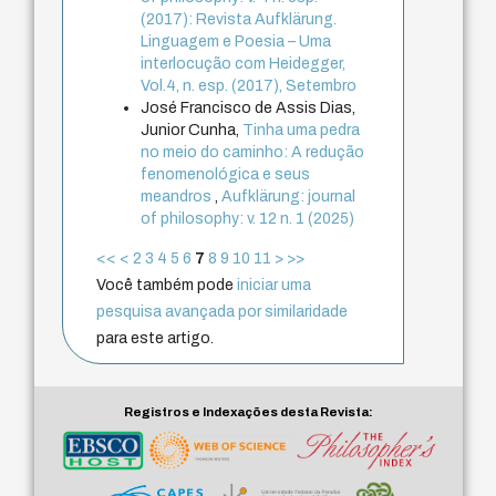
(2017): Revista Aufklärung.
Linguagem e Poesia – Uma
interlocução com Heidegger,
Vol.4, n. esp. (2017), Setembro
José Francisco de Assis Dias,
Junior Cunha,
Tinha uma pedra
no meio do caminho: A redução
fenomenológica e seus
meandros
,
Aufklärung: journal
of philosophy: v. 12 n. 1 (2025)
<<
<
2
3
4
5
6
7
8
9
10
11
>
>>
Você também pode
iniciar uma
pesquisa avançada por similaridade
para este artigo.
Registros e Indexações desta Revista: