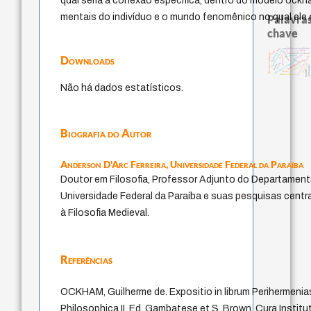
qual seria a conexão específica, dentro do modelo ockh
mentais do indivíduo e o mundo fenomênico no qual ele e
Palavras
chave
metafísica do tempo
j.c.m. neto
multidimensionalidade
lei
sacrifício
protágoras
filosofias indígenas
violencia
identidade nacional
leyes
desejo
Downloads
palavra
history of philosophy
logos
género
fundamentalismo
experiência temporal
jacobi
guayaquil
perdón
intolerância
pedagogia
bataille
idade
direito romano
Não há dados estatísticos.
Biografia do Autor
Anderson D'Arc Ferreira,
Universidade Federal da Paraíba
Doutor em Filosofia, Professor Adjunto do Departamento
Universidade Federal da Paraíba e suas pesquisas cent
à Filosofia Medieval.
Referências
OCKHAM, Guilherme de. Expositio in librum Perihermenias 
Philosophica II. Ed. Gambatese et S. Brown. Cura Instituti