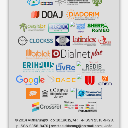
© 2014 Aufklärung
®
, doi:10.18012/ARF, e-ISSN 2318-9428,
p-ISSN 2358-8470 | revistaaufklarung@hotmail.com | João