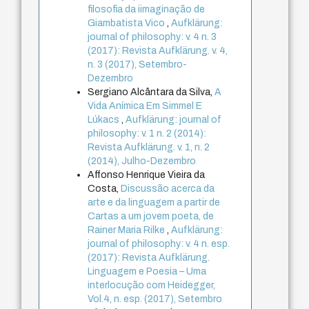
filosofia da iimaginação de
Giambatista Vico
,
Aufklärung:
journal of philosophy: v. 4 n. 3
(2017): Revista Aufklärung. v. 4,
n. 3 (2017), Setembro-
Dezembro
Sergiano Alcântara da Silva,
A
Vida Anímica Em Simmel E
Lúkacs
,
Aufklärung: journal of
philosophy: v. 1 n. 2 (2014):
Revista Aufklärung. v. 1, n. 2
(2014), Julho-Dezembro
Affonso Henrique Vieira da
Costa,
Discussão acerca da
arte e da linguagem a partir de
Cartas a um jovem poeta, de
Rainer Maria Rilke
,
Aufklärung:
journal of philosophy: v. 4 n. esp.
(2017): Revista Aufklärung.
Linguagem e Poesia – Uma
interlocução com Heidegger,
Vol.4, n. esp. (2017), Setembro