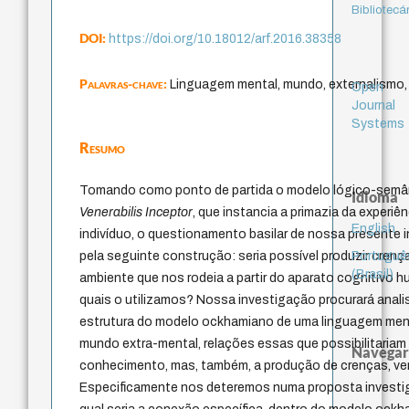
Bibliotecá
DOI:
https://doi.org/10.18012/arf.2016.38358
Palavras-chave:
Linguagem mental, mundo, externalismo
Open
Journal
Systems
Resumo
Tomando como ponto de partida o modelo lógico-semân
Idioma
Venerabilis Inceptor
, que instancia a primazia da experiê
English
indivíduo, o questionamento basilar de nossa presente
Portuguê
pela seguinte construção: seria possível produzir crenç
(Brasil)
ambiente que nos rodeia a partir do aparato cognitivo
quais o utilizamos? Nossa investigação procurará analis
estrutura do modelo ockhamiano de uma linguagem men
mundo extra-mental, relações essas que possibilitaria
Navegar
conhecimento, mas, também, a produção de crenças, ver
Especificamente nos deteremos numa proposta investig