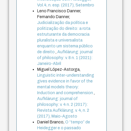
Vol.4, n. esp. (2017), Setembro
Leno Francisco Danner,
Fernando Danner,
Judicialização da política e
politização do direito: a rota
estruturante da democracia
pluralista e universalista
enquanto um sistema público
de direito
,
Aufklärung: journal
of philosophy: v. 8 n. 1 (2021):
Janeiro-Abril
Miguel López-Astorga,
Linguistic inter-understanding
gives evidence in favor of the
mental models theory:
Induction and comprehension
,
Aufklärung: journal of
philosophy: v. 4 n. 2 (2017):
Revista Aufklärung. v. 4, n. 2
(2017), Maio-Agosto
Daniel Branco,
O “tempo” de
Heidegger e o passado