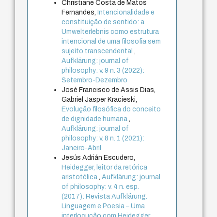
Christiane Costa de Matos
Fernandes,
Intencionalidade e
constituição de sentido: a
Umwelterlebnis como estrutura
intencional de uma filosofia sem
sujeito transcendental
,
Aufklärung: journal of
philosophy: v. 9 n. 3 (2022):
Setembro-Dezembro
José Francisco de Assis Dias,
Gabriel Jasper Kracieski,
Evolução filosófica do conceito
de dignidade humana
,
Aufklärung: journal of
philosophy: v. 8 n. 1 (2021):
Janeiro-Abril
Jesús Adrián Escudero,
Heidegger, leitor da retórica
aristotélica
,
Aufklärung: journal
of philosophy: v. 4 n. esp.
(2017): Revista Aufklärung.
Linguagem e Poesia – Uma
interlocução com Heidegger,