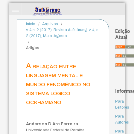
Início
/
Arquivos
/
v. 4 n. 2 (2017): Revista Aufklärung. v. 4, n.
Edição
2 (2017), Maio-Agosto
Atual
/
Artigos
A relação entre
linguagem mental e
mundo fenomênico no
Informa
sistema lógico
ockhamiano
Para
Leitores
Para
Autores
Anderson D'Arc Ferreira
Universidade Federal da Paraíba
Para