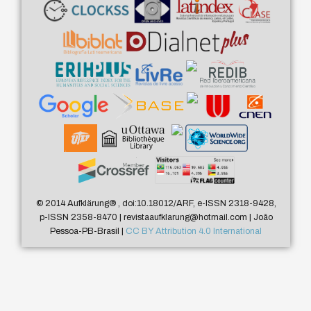
© 2014 Aufklärung
®
, doi:10.18012/ARF, e-ISSN 2318-9428,
p-ISSN 2358-8470 | revistaaufklarung@hotmail.com | João
Pessoa-PB-Brasil |
CC BY Attribution 4.0 International