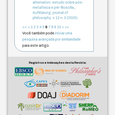
alternativo: estudo sobre pós-
metafísica e pré-filosofia
,
Aufklärung: journal of
philosophy: v. 12 n. 3 (2025)
<<
<
1
2
3
4
5
6
7
8
9
10
>
>>
Você também pode
iniciar uma
pesquisa avançada por similaridade
para este artigo.
Registros e Indexações desta Revista: