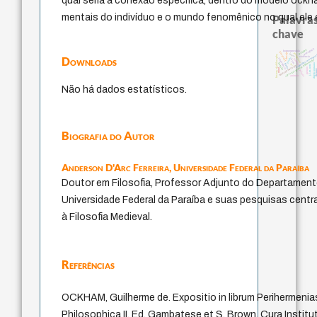
qual seria a conexão específica, dentro do modelo ockh
mentais do indivíduo e o mundo fenomênico no qual ele e
Palavras
chave
pedagogia
realidad
homem-medida
guayaquil
desejo
protágoras
logos
experiência tempor
history of philosophy
Downloads
violencia
jacobi
intolerância
perdón
leyes
classical german philosophy
direito romano
bataille
idade
lei
j.c.m. neto
fundamentalismo
género
mind
ther
palavra
animais
Não há dados estatísticos.
Biografia do Autor
Anderson D'Arc Ferreira,
Universidade Federal da Paraíba
Doutor em Filosofia, Professor Adjunto do Departamento
Universidade Federal da Paraíba e suas pesquisas cent
à Filosofia Medieval.
Referências
OCKHAM, Guilherme de. Expositio in librum Perihermenias 
Philosophica II. Ed. Gambatese et S. Brown. Cura Instituti