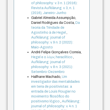
of philosophy: v. 3 n. 1 (2016):
Revista Aufklärung. v. 3, n. 1
(2016), Janeiro-Junho
Gabriel Almeida Assumpção,
Daniel Rodrigues da Costa,
Da
teoria da Trindade de
Agostinho à de Hegel
,
Aufklärung: journal of
philosophy: v. 9 n. 2 (2022):
Maio-Agosto
André Felipe Gonçalves Correia,
Hegel e o λόγος heraclítico
,
Aufklärung: journal of
philosophy: v. 8 n. 3 (2021):
Setembro-Dezembro
Hallhane Machado,
Um
investigador das mentalidades
em terra de positivistas: a
entrada de Louis Rougier no
movimento filosófico do
positivsmo lógico
,
Aufklärung:
journal of philosophy: v. 4 n. 1