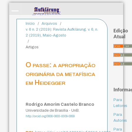
Início
/
Arquivos
/
v. 6 n. 2 (2019): Revista Aufklärung. v. 6, n.
Edição
2 (2019), Maio-Agosto
Atual
/
Artigos
O passe: a apropriação
originária da metafísica
em Heidegger
Informa
Para
Rodrigo Amorim Castelo Branco
Leitores
Universidade de Brasília - UnB.
Para
http://orcid.org/0000-0003-0309-0059
Autores
Para