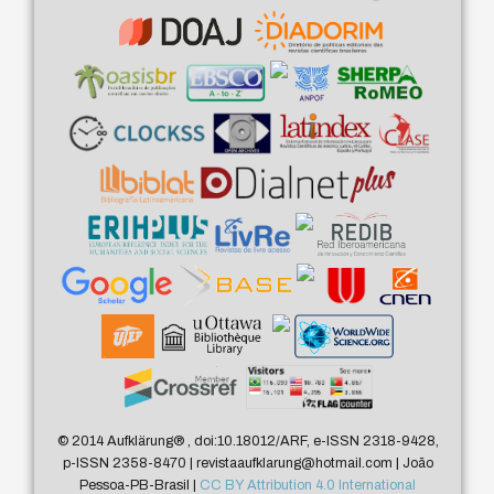
© 2014 Aufklärung
®
, doi:10.18012/ARF, e-ISSN 2318-9428,
p-ISSN 2358-8470 | revistaaufklarung@hotmail.com | João
Pessoa-PB-Brasil |
CC BY Attribution 4.0 International