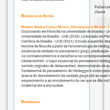
Palavras
chave
Biografia do Autor
desejo
arquivos mentais
perdón
filosofias indígenas
prácticas artísticas
jacobi
logos
identidade nacional
experiência temporal
género
protágoras
lei
leyes
realidad
palavra
guayaquil
fundamentalismo
idade
philosophy
j.c.m. neto
intolerância
violencia
mind
pedagogia
homem-medida
bataille
therapy
Rodrigo Amorim Castelo Branco,
Universidade de Brasília - 
animais
Doutorando em Filosofia na Universidade de Brasília - Un
Universidade de Brasília - UnB (2018). Licenciado em Fil
Católica de Brasília - UCB (2011). Estuda a questão d
história da filosofia a partir da fenomenologia de Heide
essência da verdade no pensamento grego, predicação 
os contramovimentos à metafísica na contemporaneida
(Gelassenheit: o traço essencial do pensamento heideg
sentido originário de Gelassenheit, demonstrando de q
fundamental do pensamento de Heidegger e como perp
acerca do desvelamento da verdade grega até as suas re
esquecimento e ao encobrimento do ser que se dão na 
ocidental até a era nuclear.
Referências