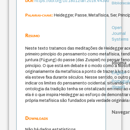
DOI:
https://doi.org/10.18012/arf.2016.44300
Bibliotecá
Palavras-chave:
Heidegger, Passe, Metafísica, Ser, Princí
Open
Journal
Resumo
Systems
Neste texto tratamos das meditações de Heidegger ac
primeiro princípio do pensamento como metafísica, tend
juntura (Fügung) do passe (das Zuspiel) no pensar fen
Idioma
princípio. O que está em debate é o modo como a filosof
originariamente da metafísica a ponto de trazer à luz a
English
ela esteve fixa durante séculos. Nesse sentido, o outro 
Portuguê
indicar os limites do pensamento ocidental, situando-o 
(Brasil)
ontologia da tradição tenha se cristalizado em meio ao
ela é o que inspira Heidegger ao esforço de demonstrar
própria metafísica são fundados pela verdade originária 
Navegar
Downloads
Não há dados estatísticos.