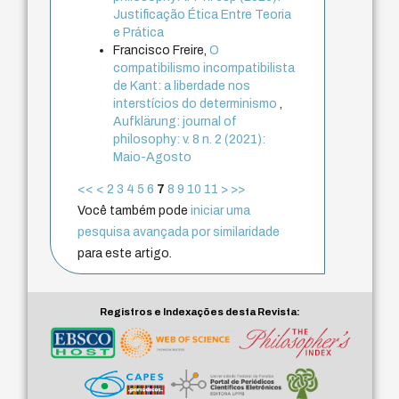
Justificação Ética Entre Teoria
e Prática
Francisco Freire,
O
compatibilismo incompatibilista
de Kant: a liberdade nos
interstícios do determinismo
,
Aufklärung: journal of
philosophy: v. 8 n. 2 (2021):
Maio-Agosto
<<
<
2
3
4
5
6
7
8
9
10
11
>
>>
Você também pode
iniciar uma
pesquisa avançada por similaridade
para este artigo.
Registros e Indexações desta Revista: