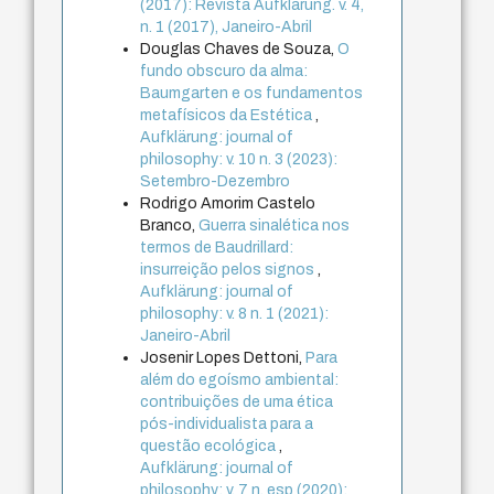
(2017): Revista Aufklärung. v. 4,
n. 1 (2017), Janeiro-Abril
Douglas Chaves de Souza,
O
fundo obscuro da alma:
Baumgarten e os fundamentos
metafísicos da Estética
,
Aufklärung: journal of
philosophy: v. 10 n. 3 (2023):
Setembro-Dezembro
Rodrigo Amorim Castelo
Branco,
Guerra sinalética nos
termos de Baudrillard:
insurreição pelos signos
,
Aufklärung: journal of
philosophy: v. 8 n. 1 (2021):
Janeiro-Abril
Josenir Lopes Dettoni,
Para
além do egoísmo ambiental:
contribuições de uma ética
pós-individualista para a
questão ecológica
,
Aufklärung: journal of
philosophy: v. 7 n. esp (2020):