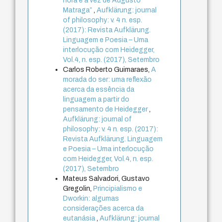
hora e a vez de Augusto
Matraga”
,
Aufklärung: journal
of philosophy: v. 4 n. esp.
(2017): Revista Aufklärung.
Linguagem e Poesia – Uma
interlocução com Heidegger,
Vol.4, n. esp. (2017), Setembro
Carlos Roberto Guimaraes,
A
morada do ser: uma reflexão
acerca da essência da
linguagem a partir do
pensamento de Heidegger
,
Aufklärung: journal of
philosophy: v. 4 n. esp. (2017):
Revista Aufklärung. Linguagem
e Poesia – Uma interlocução
com Heidegger, Vol.4, n. esp.
(2017), Setembro
Mateus Salvadori, Gustavo
Gregolin,
Principialismo e
Dworkin: algumas
considerações acerca da
eutanásia
,
Aufklärung: journal