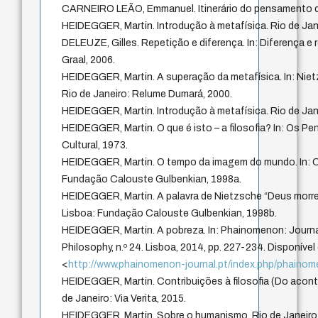
CARNEIRO LEÃO, Emmanuel. Itinerário do pensamento de
HEIDEGGER, Martin. Introdução à metafísica. Rio de Jane
DELEUZE, Gilles. Repetição e diferença. In: Diferença e 
Graal, 2006.
HEIDEGGER, Martin. A superação da metafísica. In: Nietz
Rio de Janeiro: Relume Dumará, 2000.
HEIDEGGER, Martin. Introdução à metafísica. Rio de Jane
HEIDEGGER, Martin. O que é isto – a filosofia? In: Os Pe
Cultural, 1973.
HEIDEGGER, Martin. O tempo da imagem do mundo. In: C
Fundação Calouste Gulbenkian, 1998a.
HEIDEGGER, Martin. A palavra de Nietzsche “Deus morreu
Lisboa: Fundação Calouste Gulbenkian, 1998b.
HEIDEGGER, Martin. A pobreza. In: Phainomenon: Journ
Philosophy, n.º 24. Lisboa, 2014, pp. 227-234. Disponível
<
http://www.phainomenon-journal.pt/index.php/phainom
HEIDEGGER, Martin. Contribuições à filosofia (Do acont
de Janeiro: Via Verita, 2015.
HEIDEGGER, Martin. Sobre o humanismo. Rio de Janeiro: