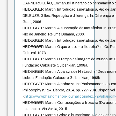
CARNEIRO LEÃO, Emmanuel. Itinerário do pensamento de
HEIDEGGER, Martin. Introdução à metafísica. Rio de Jane
DELEUZE, Gilles. Repetição e diferença. In: Diferença e 
Graal, 2006.
HEIDEGGER, Martin. A superação da metafísica. In: Nietz
Rio de Janeiro: Relume Dumará, 2000.
HEIDEGGER, Martin. Introdução à metafísica. Rio de Jane
HEIDEGGER, Martin. O que é isto – a filosofia? In: Os Pe
Cultural, 1973.
HEIDEGGER, Martin. O tempo da imagem do mundo. In: C
Fundação Calouste Gulbenkian, 1998a.
HEIDEGGER, Martin. A palavra de Nietzsche “Deus morreu
Lisboa: Fundação Calouste Gulbenkian, 1998b.
HEIDEGGER, Martin. A pobreza. In: Phainomenon: Journ
Philosophy, n.º 24. Lisboa, 2014, pp. 227-234. Disponível
<
http://www.phainomenon-journal.pt/index.php/phainom
HEIDEGGER, Martin. Contribuições à filosofia (Do acont
de Janeiro: Via Verita, 2015.
HEIDEGGER, Martin. Sobre o humanismo. Rio de Janeiro: