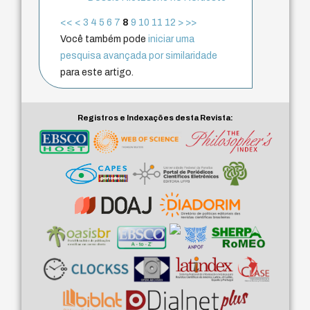
<<
<
3
4
5
6
7
8
9
10
11
12
>
>>
Você também pode
iniciar uma
pesquisa avançada por similaridade
para este artigo.
Registros e Indexações desta Revista: