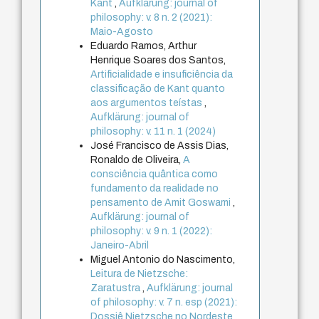
Kant
,
Aufklärung: journal of
philosophy: v. 8 n. 2 (2021):
Maio-Agosto
Eduardo Ramos, Arthur
Henrique Soares dos Santos,
Artificialidade e insuficiência da
classificação de Kant quanto
aos argumentos teístas
,
Aufklärung: journal of
philosophy: v. 11 n. 1 (2024)
José Francisco de Assis Dias,
Ronaldo de Oliveira,
A
consciência quântica como
fundamento da realidade no
pensamento de Amit Goswami
,
Aufklärung: journal of
philosophy: v. 9 n. 1 (2022):
Janeiro-Abril
Miguel Antonio do Nascimento,
Leitura de Nietzsche:
Zaratustra
,
Aufklärung: journal
of philosophy: v. 7 n. esp (2021):
Dossiê Nietzsche no Nordeste