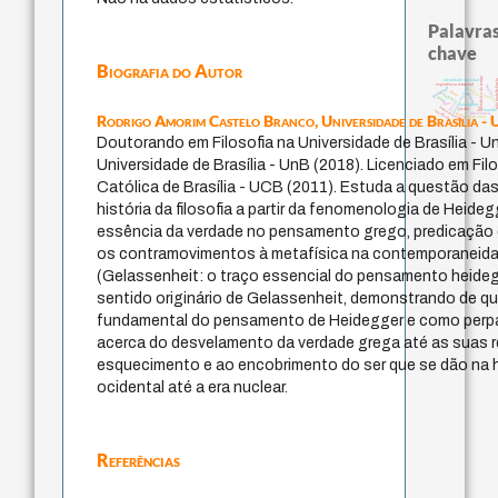
Palavras
chave
Biografia do Autor
metafísica do tempo
não malefic
identidade nacional
experiência temporal
therapy
fundamentalismo
pedagogia
desejo
idade
género
violencia
palavra
mind
leyes
logos
protágoras
homem-medida
lei
jacobi
bataille
sacrifício
perdón
intolerância
Rodrigo Amorim Castelo Branco,
Universidade de Brasília - 
j.c.m. neto
Doutorando em Filosofia na Universidade de Brasília - Un
Universidade de Brasília - UnB (2018). Licenciado em Fil
Católica de Brasília - UCB (2011). Estuda a questão d
história da filosofia a partir da fenomenologia de Heide
essência da verdade no pensamento grego, predicação 
os contramovimentos à metafísica na contemporaneida
(Gelassenheit: o traço essencial do pensamento heideg
sentido originário de Gelassenheit, demonstrando de q
fundamental do pensamento de Heidegger e como perp
acerca do desvelamento da verdade grega até as suas re
esquecimento e ao encobrimento do ser que se dão na 
ocidental até a era nuclear.
Referências