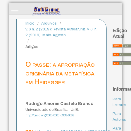
Início
/
Arquivos
/
v. 6 n. 2 (2019): Revista Aufklärung. v. 6, n.
Edição
2 (2019), Maio-Agosto
Atual
/
Artigos
O passe: a apropriação
originária da metafísica
em Heidegger
Informa
Para
Rodrigo Amorim Castelo Branco
Leitores
Universidade de Brasília - UnB.
Para
http://orcid.org/0000-0003-0309-0059
Autores
Para