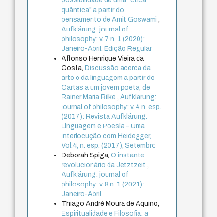
possibilidade de uma "ética
quântica" a partir do
pensamento de Amit Goswami
,
Aufklärung: journal of
philosophy: v. 7 n. 1 (2020):
Janeiro-Abril. Edição Regular
Affonso Henrique Vieira da
Costa,
Discussão acerca da
arte e da linguagem a partir de
Cartas a um jovem poeta, de
Rainer Maria Rilke
,
Aufklärung:
journal of philosophy: v. 4 n. esp.
(2017): Revista Aufklärung.
Linguagem e Poesia – Uma
interlocução com Heidegger,
Vol.4, n. esp. (2017), Setembro
Deborah Spiga,
O instante
revolucionário da Jetztzeit
,
Aufklärung: journal of
philosophy: v. 8 n. 1 (2021):
Janeiro-Abril
Thiago André Moura de Aquino,
Espiritualidade e Filosofia: a