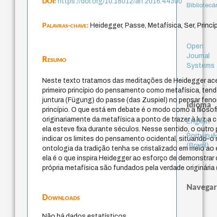
DOI:
https://doi.org/10.18012/arf.2016.44300
Bibliotecá
Palavras-chave:
Heidegger, Passe, Metafísica, Ser, Princí
Open
Journal
Resumo
Systems
Neste texto tratamos das meditações de Heidegger ac
primeiro princípio do pensamento como metafísica, tend
juntura (Fügung) do passe (das Zuspiel) no pensar fen
Idioma
princípio. O que está em debate é o modo como a filosof
originariamente da metafísica a ponto de trazer à luz a
English
ela esteve fixa durante séculos. Nesse sentido, o outro 
Portuguê
indicar os limites do pensamento ocidental, situando-o 
(Brasil)
ontologia da tradição tenha se cristalizado em meio ao
ela é o que inspira Heidegger ao esforço de demonstrar
própria metafísica são fundados pela verdade originária 
Navegar
Downloads
Não há dados estatísticos.