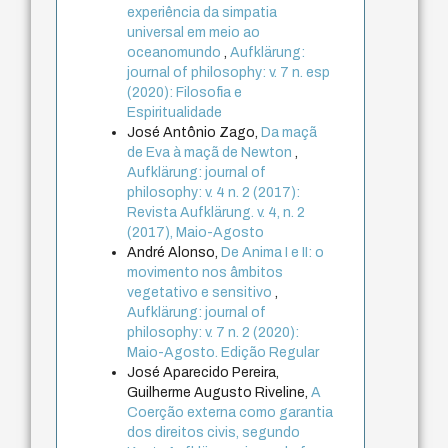
experiência da simpatia
universal em meio ao
oceanomundo
,
Aufklärung:
journal of philosophy: v. 7 n. esp
(2020): Filosofia e
Espiritualidade
José Antônio Zago,
Da maçã
de Eva à maçã de Newton
,
Aufklärung: journal of
philosophy: v. 4 n. 2 (2017):
Revista Aufklärung. v. 4, n. 2
(2017), Maio-Agosto
André Alonso,
De Anima I e II: o
movimento nos âmbitos
vegetativo e sensitivo
,
Aufklärung: journal of
philosophy: v. 7 n. 2 (2020):
Maio-Agosto. Edição Regular
José Aparecido Pereira,
Guilherme Augusto Riveline,
A
Coerção externa como garantia
dos direitos civis, segundo