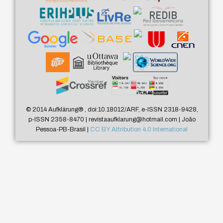
© 2014 Aufklärung
®
, doi:10.18012/ARF, e-ISSN 2318-9428,
p-ISSN 2358-8470 | revistaaufklarung@hotmail.com | João
Pessoa-PB-Brasil |
CC BY Attribution 4.0 International