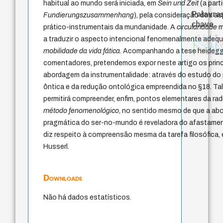
habitual ao mundo será iniciada, em
Sein und Zeit
(a part
Palavras
Fundierungszusammenhang
), pela consideração dos 
chave
prático-instrumentais da mundanidade. A
circularidade
m
logos
experiência temporal
desejo
violencia
intolerância
a traduzir o aspecto intencional fenomenalmente adequ
therapy
protágoras
guayaq
género
fundamentalismo
metafísica do tempo
direito roma
classical german philosophy
filosofias indígenas
idade
homem-medi
leyes
perdón
j.c.m. neto
jacobi
mobilidade da vida fática
. Acompanhando a tese heidegger
palavra
mind
lei
literatura (poética)
comentadores, pretendemos expor neste artigo os prin
abordagem da instrumentalidade: através do estudo do 
ôntica e da redução ontológica empreendida no §18. Ta
permitirá compreender, enfim, pontos elementares da ra
método fenomenológico
, no sentido mesmo de que a abo
pragmática do ser-no-mundo é reveladora do afastamen
diz respeito à compreensão mesma da tarefa filosófica,
Husserl.
Downloads
Não há dados estatísticos.