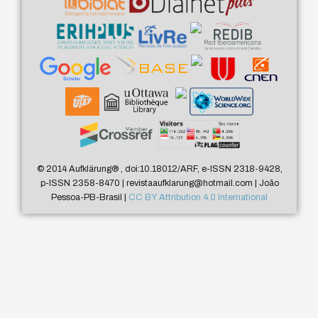
© 2014 Aufklärung
®
, doi:10.18012/ARF, e-ISSN 2318-9428,
p-ISSN 2358-8470 | revistaaufklarung@hotmail.com | João
Pessoa-PB-Brasil |
CC BY Attribution 4.0 International