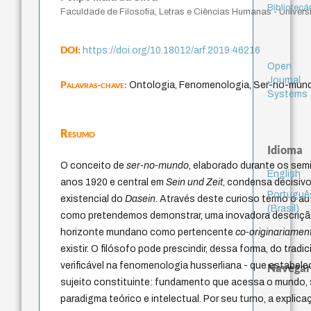
Bibliotecá
Faculdade de Filosofia, Letras e Ciências Humanas - Univer
DOI:
https://doi.org/10.18012/arf.2019.46216
Open
Journal
Palavras-chave:
Ontologia, Fenomenologia, Ser-no-mund
Systems
Resumo
Idioma
O conceito de
ser-no-mundo
, elaborado durante os sem
English
anos 1920 e central em
Sein und Zeit
, condensa decisivo
Portuguê
existencial do
Dasein
. Através deste curioso termo o au
(Brasil)
como pretendemos demonstrar, uma inovadora descriç
horizonte mundano como pertencente
co-originariamen
existir. O filósofo pode prescindir, dessa forma, do tradi
verificável na fenomenologia husserliana - que estabele
Navegar
sujeito constituinte: fundamento que acessa o mundo, s
paradigma teórico e intelectual. Por seu turno, a explica