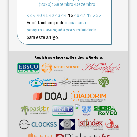
(2020): Setembro-Dezembro
<<
<
40
41
42
43
44
45
46
47
48
>
>>
Você também pode
iniciar uma
pesquisa avançada por similaridade
para este artigo.
Registros e Indexações desta Revista: