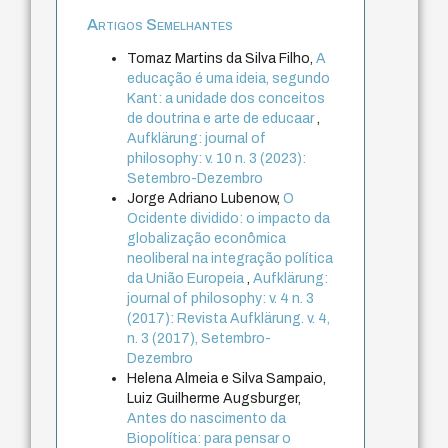
Artigos Semelhantes
Tomaz Martins da Silva Filho,
A
educação é uma ideia, segundo
Kant: a unidade dos conceitos
de doutrina e arte de educaar
,
Aufklärung: journal of
philosophy: v. 10 n. 3 (2023):
Setembro-Dezembro
Jorge Adriano Lubenow,
O
Ocidente dividido: o impacto da
globalização econômica
neoliberal na integração política
da União Europeia
,
Aufklärung:
journal of philosophy: v. 4 n. 3
(2017): Revista Aufklärung. v. 4,
n. 3 (2017), Setembro-
Dezembro
Helena Almeia e Silva Sampaio,
Luiz Guilherme Augsburger,
Antes do nascimento da
Biopolítica: para pensar o