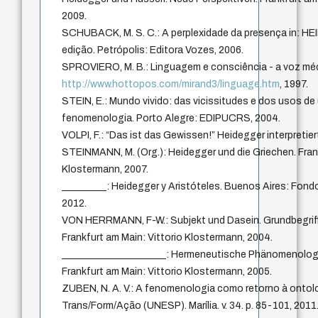
2009.
SCHUBACK, M. S. C.: A perplexidade da presença in: HE
edição. Petrópolis: Editora Vozes, 2006.
SPROVIERO, M. B.: Linguagem e consciência - a voz méd
http://www.hottopos.com/mirand3/linguage.htm
, 1997.
STEIN, E.: Mundo vivido: das vicissitudes e dos usos d
fenomenologia. Porto Alegre: EDIPUCRS, 2004.
VOLPI, F.: “Das ist das Gewissen!” Heidegger interpretiert
STEINMANN, M. (Org.): Heidegger und die Griechen. Frank
Klostermann, 2007.
_________: Heidegger y Aristóteles. Buenos Aires: Fond
2012.
VON HERRMANN, F-W.: Subjekt und Dasein. Grundbegriffe
Frankfurt am Main: Vittorio Klostermann, 2004.
_____________________: Hermeneutische Phänomenologie
Frankfurt am Main: Vittorio Klostermann, 2005.
ZUBEN, N. A. V.: A fenomenologia como retorno à ontolo
Trans/Form/Ação (UNESP). Marília. v. 34. p. 85-101, 2011