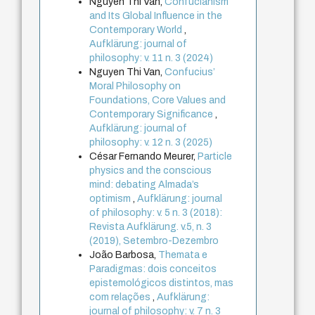
Nguyen Thi Van,
Confucianism
and Its Global Influence in the
Contemporary World
,
Aufklärung: journal of
philosophy: v. 11 n. 3 (2024)
Nguyen Thi Van,
Confucius’
Moral Philosophy on
Foundations, Core Values and
Contemporary Significance
,
Aufklärung: journal of
philosophy: v. 12 n. 3 (2025)
César Fernando Meurer,
Particle
physics and the conscious
mind: debating Almada’s
optimism
,
Aufklärung: journal
of philosophy: v. 5 n. 3 (2018):
Revista Aufklärung. v.5, n. 3
(2019), Setembro-Dezembro
João Barbosa,
Themata e
Paradigmas: dois conceitos
epistemológicos distintos, mas
com relações
,
Aufklärung:
journal of philosophy: v. 7 n. 3