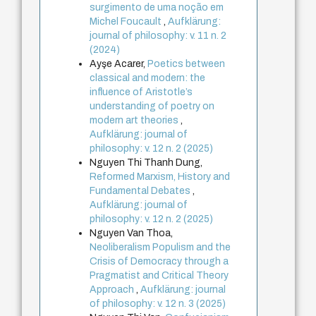
surgimento de uma noção em
Michel Foucault
,
Aufklärung:
journal of philosophy: v. 11 n. 2
(2024)
Ayşe Acarer,
Poetics between
classical and modern: the
influence of Aristotle’s
understanding of poetry on
modern art theories
,
Aufklärung: journal of
philosophy: v. 12 n. 2 (2025)
Nguyen Thi Thanh Dung,
Reformed Marxism, History and
Fundamental Debates
,
Aufklärung: journal of
philosophy: v. 12 n. 2 (2025)
Nguyen Van Thoa,
Neoliberalism Populism and the
Crisis of Democracy through a
Pragmatist and Critical Theory
Approach
,
Aufklärung: journal
of philosophy: v. 12 n. 3 (2025)