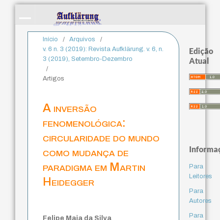
Início
/
Arquivos
/
v. 6 n. 3 (2019): Revista Aufklärung. v. 6, n.
Edição
3 (2019), Setembro-Dezembro
Atual
/
Artigos
A inversão
fenomenológica:
circularidade do mundo
Informa
como mudança de
paradigma em Martin
Para
Leitores
Heidegger
Para
Autores
Para
Felipe Maia da Silva