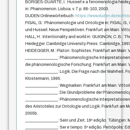
BORGES-DUARTE, I.: Husserl e a fenomenologia heide
in: Phainomenon. Lisboa. v. 7. p. 88-103, 2003.
DUDEN Onlinewörterbuch:
https://www.duden.de/recht
FIGAL, G.: Phänomenologie und Ontologie in: FIGAL, G.
und Husserl. Neue Perspektiven. Frankfurt am Main: Vitt
HALL, H.: Intentionality and world in: GUIGNON, C. B.:
Heidegger. Cambridge University Press: Cambridge, 1993
HEIDEGGER, M.: Platon: Sophistes. Frankfurt am Main: V
________________: Phänomenologische Interpretationen z
die phänomenologische Forschung. Frankfurt am Main: V
________________: Logik. Die Frage nach der Wahrheit. Fr
Klostermann, 1995.
________________: Wegmarken. Frankfurt am Main: Vittor
________________: Die Grundprobleme der Phänomenologi
________________: Phänomenologische Interpretatione
des Aristoteles zur Ontologie und Logik. Frankfurt am Ma
2005b.
________________: Sein und Zeit. 19ª edição. Tübingen: 
________________: Ser e tempo. 5ª edição. Petrópolis: Ed