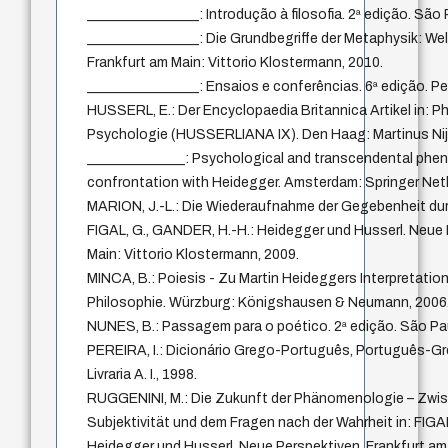
________________: Introdução à filosofia. 2ª edição. São
________________: Die Grundbegriffe der Metaphysik: Welt
Frankfurt am Main: Vittorio Klostermann, 2010.
________________: Ensaios e conferências. 6ª edição. Pe
HUSSERL, E.: Der Encyclopaedia Britannica Artikel in:
Psychologie (HUSSERLIANA IX). Den Haag: Martinus Nijh
______________: Psychological and transcendental ph
confrontation with Heidegger. Amsterdam: Springer Neth
MARION, J.-L.: Die Wiederaufnahme der Gegebenheit dur
FIGAL, G., GANDER, H.-H.: Heidegger und Husserl. Neue 
Main: Vittorio Klostermann, 2009.
MINCA, B.: Poiesis - Zu Martin Heideggers Interpretation
Philosophie. Würzburg: Königshausen & Neumann, 2006
NUNES, B.: Passagem para o poético. 2ª edição. São Pau
PEREIRA, I.: Dicionário Grego-Português, Português-Gre
Livraria A. I., 1998.
RUGGENINI, M.: Die Zukunft der Phänomenologie – Zwi
Subjektivität und dem Fragen nach der Wahrheit in: FIGA
Heidegger und Husserl. Neue Perspektiven. Frankfurt am 