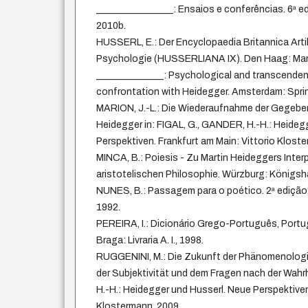
________________: Ensaios e conferências. 6ª ed
2010b.
HUSSERL, E.: Der Encyclopaedia Britannica Art
Psychologie (HUSSERLIANA IX). Den Haag: Marti
______________: Psychological and transcende
confrontation with Heidegger. Amsterdam: Sprin
MARION, J.-L.: Die Wiederaufnahme der Gegeben
Heidegger in: FIGAL, G., GANDER, H.-H.: Heideg
Perspektiven. Frankfurt am Main: Vittorio Klost
MINCA, B.: Poiesis - Zu Martin Heideggers Inter
aristotelischen Philosophie. Würzburg: Königs
NUNES, B.: Passagem para o poético. 2ª edição.
1992.
PEREIRA, I.: Dicionário Grego-Português, Portu
Braga: Livraria A. I., 1998.
RUGGENINI, M.: Die Zukunft der Phänomenolog
der Subjektivität und dem Fragen nach der Wahrh
H.-H.: Heidegger und Husserl. Neue Perspektiven
Klostermann, 2009.