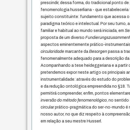
prescindir, dessa forma, do tradicional ponto de p
fenomenologia husserliana - que estabeleceria
sujeito constituinte: fundamento que acessa o 
paradigma teórico e intelectual. Por seu turno,
familiar e habitual ao mundo será iniciada, em
Se
proposta de um diverso
Fundierungszusammen
aspectos eminentemente prático-instrumentai
circularidade
marcante da
Besorgen
passa a tra
fenomenalmente adequado para a descrição d
Acompanhando a tese heideggeriana e a partir 
pretendemos expor neste artigo os principais
instrumentalidade: através do estudo do proble
e da redução ontológica empreendida no §18. T
permitirá compreender, enfim, pontos elementare
inversão do método fenomenológico
, no sentid
circular prático-pragmática do ser-no-mundo é
nosso autor, no que diz respeito à compreensão
em relação a seu mestre Husserl.