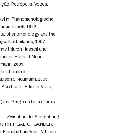
ição. Petrópolis: Vozes,
ikel in: Phänomenologische
nus Nijhoff, 1962.
ntal phenomenology and the
ger Netherlands, 1997.
heit durch Husserl und
ger und Husserl. Neue
ermann, 2009.
pretationen der
hausen & Neumann, 2006.
 São Paulo: Editora Ática,
guês-Grego de Isidro Pereira.
ie – Zwischen der Sinngebung
eit in: FIGAL, G., GANDER,
. Frankfurt am Main: Vittorio