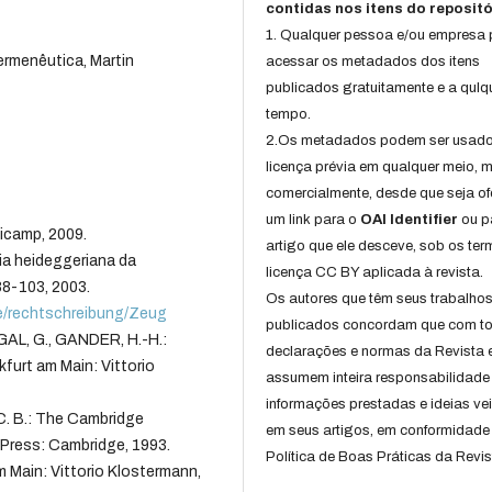
contidas nos itens do repositó
1. Qualquer pessoa e/ou empresa
hermenêutica, Martin
acessar os metadados dos itens
publicados gratuitamente e a qulq
tempo.
2.Os metadados podem ser usad
licença prévia em qualquer meio,
comercialmente, desde que seja of
um link para o
OAI Identifier
ou p
icamp, 2009.
artigo que ele desceve, sob os te
a heideggeriana da
licença CC BY aplicada à revista.
88-103, 2003.
Os autores que têm seus trabalho
e/rechtschreibung/Zeug
publicados concordam que com t
GAL, G., GANDER, H.-H.:
declarações e normas da Revista 
furt am Main: Vittorio
assumem inteira responsabilidade
informações prestadas e ideias ve
 C. B.: The Cambridge
em seus artigos, em conformidade
Press: Cambridge, 1993.
Política de Boas Práticas da Revis
 Main: Vittorio Klostermann,