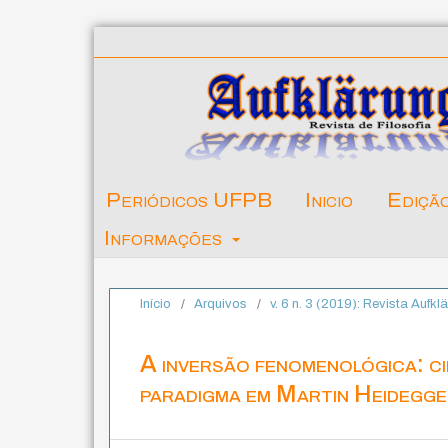
Periódicos UFPB
Inicio
Ediçã
Informações
Início
/
Arquivos
/
v. 6 n. 3 (2019): Revista Aufk
A inversão fenomenológica: c
paradigma em Martin Heidegg