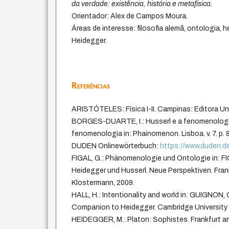
da verdade: existência, história e metafísica.
Orientador: Alex de Campos Moura.
Áreas de interesse: filosofia alemã, ontologia, 
Heidegger.
Referências
ARISTÓTELES: Física I-II. Campinas: Editora Un
BORGES-DUARTE, I.: Husserl e a fenomenologi
fenomenologia in: Phainomenon. Lisboa. v. 7. p. 
DUDEN Onlinewörterbuch:
https://www.duden.d
FIGAL, G.: Phänomenologie und Ontologie in: FI
Heidegger und Husserl. Neue Perspektiven. Frank
Klostermann, 2009.
HALL, H.: Intentionality and world in: GUIGNON,
Companion to Heidegger. Cambridge University 
HEIDEGGER, M.: Platon: Sophistes. Frankfurt am