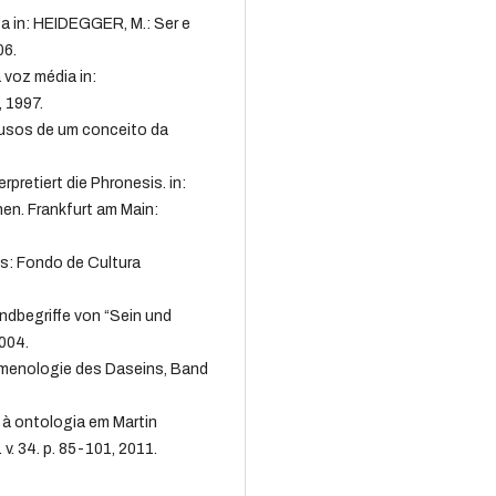
a in: HEIDEGGER, M.: Ser e
06.
 voz média in:
, 1997.
s usos de um conceito da
.
rpretiert die Phronesis. in:
en. Frankfurt am Main:
es: Fondo de Cultura
dbegriffe von “Sein und
2004.
menologie des Daseins, Band
.
 à ontologia em Martin
v. 34. p. 85-101, 2011.