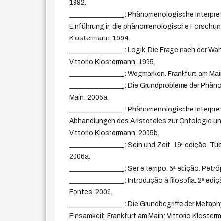
1992.
________________: Phänomenologische Interpret
Einführung in die phänomenologische Forschung.
Klostermann, 1994.
________________: Logik. Die Frage nach der Wah
Vittorio Klostermann, 1995.
________________: Wegmarken. Frankfurt am Main
________________: Die Grundprobleme der Phäno
Main: 2005a.
________________: Phänomenologische Interpre
Abhandlungen des Aristoteles zur Ontologie und
Vittorio Klostermann, 2005b.
________________: Sein und Zeit. 19ª edição. Tü
2006a.
________________: Ser e tempo. 5ª edição. Petró
________________: Introdução à filosofia. 2ª edi
Fontes, 2009.
________________: Die Grundbegriffe der Metaphys
Einsamkeit. Frankfurt am Main: Vittorio Kloster