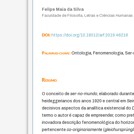
Felipe Maia da Silva
Faculdade de Filosofia, Letras e Ciências Humanas
DOI:
https://doi.org/10.18012/arf.2019.46216
Palavras-chave:
Ontologia, Fenomenologia, Ser
Resumo
O conceito de
ser-no-mundo
, elaborado durant
heideggerianos dos anos 1920 e central em
Sei
decisivos aspectos da analítica existencial do
termo o autor é capaz de empreender, como pr
inovadora descrição fenomenológica do hori
pertencente
co-originariamente
(
gleichursprüngl