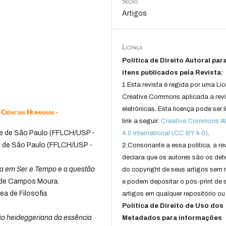
Seção
Artigos
Licença
Política de Direito Autoral par
itens publicados pela Revista:
1.Esta revista é regida por uma Li
Creative Commons aplicada a rev
eletrônicas. Esta licença pode ser 
e Ciências Humanas -
link a seguir:
Creative Commons Att
de de São Paulo (FFLCH/USP -
4.0 International (CC BY 4.0)
.
de de São Paulo (FFLCH/USP -
2.Consonante a essa politica, a re
declara que os autores são os det
ia em Ser e Tempo e a questão
do copyright de seus artigos sem r
x de Campos Moura.
e podem depositar o pós-print de 
ea de Filosofia
artigos em qualquer repositório ou 
Política de Direito de Uso dos
ão heideggeriana da essência
Metadados para informações