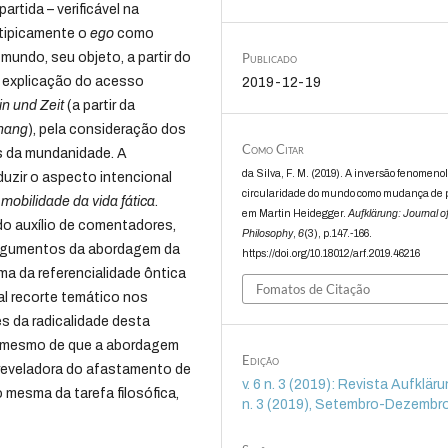
artida – verificável na
 tipicamente o
ego
como
Publicado
mundo, seu objeto, a partir do
 a explicação do acesso
2019-12-19
in und Zeit
(a partir da
hang
), pela consideração dos
Como Citar
s da mundanidade. A
da Silva, F. M. (2019). A inversão fenomeno
duzir o aspecto intencional
circularidade do mundo como mudança de
a
mobilidade da vida fática
.
em Martin Heidegger.
Aufklärung: Journal o
do auxílio de comentadores,
Philosophy
,
6
(3), p.147.-166.
 argumentos da abordagem da
https://doi.org/10.18012/arf.2019.46216
ma da referencialidade ôntica
Fomatos de Citação
al recorte temático nos
s da radicalidade desta
o mesmo de que a abordagem
Edição
 reveladora do afastamento de
v. 6 n. 3 (2019): Revista Aufklärun
 mesma da tarefa filosófica,
n. 3 (2019), Setembro-Dezembr