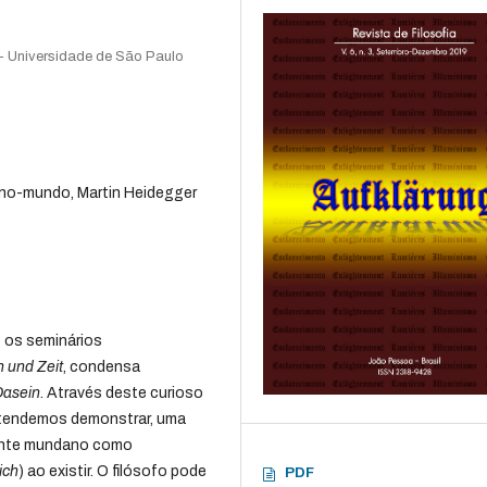
 - Universidade de São Paulo
-no-mundo, Martin Heidegger
e os seminários
n und Zeit
, condensa
Dasein
. Através deste curioso
etendemos demonstrar, uma
zonte mundano como
ich
) ao existir. O filósofo pode
PDF