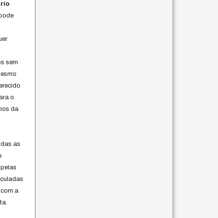
rio
 pode
uer
os sem
 mesmo
erecido
ara o
rmos da
s
odas as
e
 pelas
iculadas
 com a
ta.