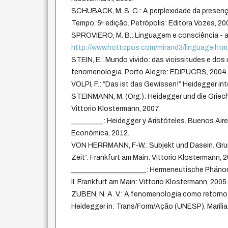
SCHUBACK, M. S. C.: A perplexidade da presenç
Tempo. 5ª edição. Petrópolis: Editora Vozes, 20
SPROVIERO, M. B.: Linguagem e consciência - a
http://www.hottopos.com/mirand3/linguage.htm
STEIN, E.: Mundo vivido: das vicissitudes e do
fenomenologia. Porto Alegre: EDIPUCRS, 2004
VOLPI, F.: “Das ist das Gewissen!” Heidegger inte
STEINMANN, M. (Org.): Heidegger und die Griech
Vittorio Klostermann, 2007.
_________: Heidegger y Aristóteles. Buenos Air
Económica, 2012.
VON HERRMANN, F-W.: Subjekt und Dasein. Grun
Zeit”. Frankfurt am Main: Vittorio Klostermann, 
_____________________: Hermeneutische Phäno
II. Frankfurt am Main: Vittorio Klostermann, 2005
ZUBEN, N. A. V.: A fenomenologia como retorno
Heidegger in: Trans/Form/Ação (UNESP). Marília. 