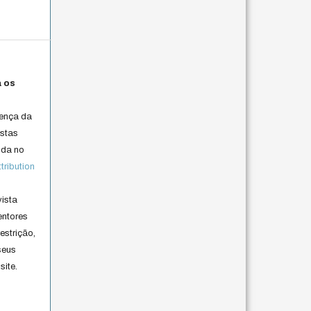
a os
cença da
istas
lida no
ribution
vista
entores
estrição,
seus
site.