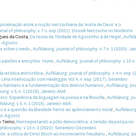
proximação entre a noção nietzschiana da ‘morte de Deus’ e o
urnal of philosophy: v. 7 n. esp (2021): Dossiê Nietzsche no Nordeste
igues da Costa,
Da teoria da Trindade de Agostinho à de Hegel
,
Aufklä
aio-Agosto
es sobre o medo
,
Aufklärung: journal of philosophy: v. 7 n. 1 (2020): Ja
s paixões e emoções: Hume
,
Aufklärung: journal of philosophy: v. 10 n.
da retórica aristotélica
,
Aufklärung: journal of philosophy: v. 4 n. esp. (
 Uma interlocução com Heidegger, Vol.4, n. esp. (2017), Setembro
o kantiano e a fundamentação dos direitos humanos
,
Aufklärung: jou
ung. v. 5, n. 1 (2018), Janeiro-Abril
to: Experiência da linguagem na poesia e na filosofia
,
Aufklärung: jo
lärung. v. 5, n. 1 (2018), Janeiro-Abril
 e a questão da liberdade frente ao aprimoramento moral
,
Aufklärun
Maio-Agosto
o Tierno,
Reinterpretando a pólis democrática: a tensão da justiça no
 philosophy: v. 10 n. 3 (2023): Setembro-Dezembro
e: a crítica de Ernst Bloch ao inconsciente freudiano
,
Aufklärung: jo