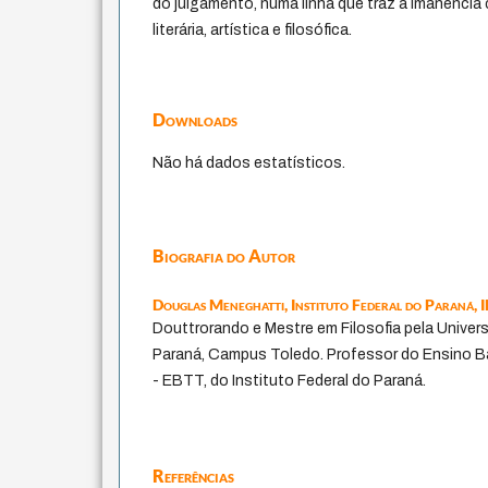
do julgamento, numa linha que traz a imanência
literária, artística e filosófica.
Downloads
Não há dados estatísticos.
Biografia do Autor
Douglas Meneghatti,
Instituto Federal do Paraná,
Douttrorando e Mestre em Filosofia pela Unive
Paraná, Campus Toledo. Professor do Ensino B
- EBTT, do Instituto Federal do Paraná.
Referências