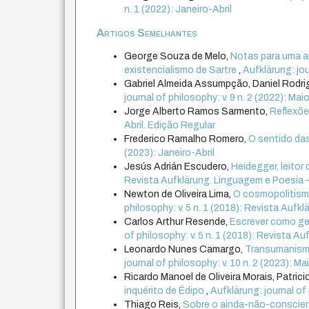
n. 1 (2022): Janeiro-Abril
Artigos Semelhantes
George Souza de Melo,
Notas para uma a
existencialismo de Sartre
,
Aufklärung: jo
Gabriel Almeida Assumpção, Daniel Rodr
journal of philosophy: v. 9 n. 2 (2022): M
Jorge Alberto Ramos Sarmento,
Reflexõ
Abril. Edição Regular
Frederico Ramalho Romero,
O sentido da
(2023): Janeiro-Abril
Jesús Adrián Escudero,
Heidegger, leitor 
Revista Aufklärung. Linguagem e Poesia –
Newton de Oliveira Lima,
O cosmopolitism
philosophy: v. 5 n. 1 (2018): Revista Aufklär
Carlos Arthur Resende,
Escrever como ges
of philosophy: v. 5 n. 1 (2018): Revista Aufk
Leonardo Nunes Camargo,
Transumanismo
journal of philosophy: v. 10 n. 2 (2023): 
Ricardo Manoel de Oliveira Morais, Patrici
inquérito de Édipo
,
Aufklärung: journal of
Thiago Reis,
Sobre o ainda-não-conscient