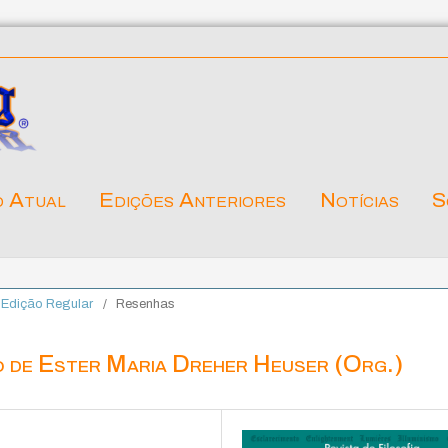
o Atual
Edições Anteriores
Notícias
S
. Edição Regular
/
Resenhas
o de Ester Maria Dreher Heuser (Org.)