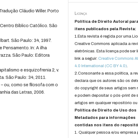
radução Cláudio Willer. Porto
Licença
Política de Direito Autoral par
 Centro Bíblico Católico. São
itens publicados pela Revista:
1.Esta revista é regida por uma Li
elbart. São Paulo: 34, 1997.
Creative Commons aplicada a rev
 Pensamento. In: A ilha
eletrônicas. Esta licença pode ser 
orazza. São Paulo: Editora
link a seguir:
Creative Commons Att
4.0 International (CC BY 4.0)
.
pitalismo e esquizofrenia 2, v.
2.Consonante a essa politica, a re
sta. São Paulo: 34, 2011.
declara que os autores são os det
 – ou, como se filosofa com o
do copyright de seus artigos sem r
anhia das Letras, 2006.
e podem depositar o pós-print de 
artigos em qualquer repositório ou 
Política de Direito de Uso dos
Metadados para informações
contidas nos itens do repositó
1. Qualquer pessoa e/ou empresa