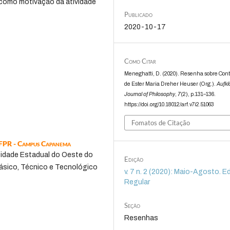
 como motivação da atividade
Publicado
2020-10-17
Como Citar
Meneghatti, D. (2020). Resenha sobre Contr
de Ester Maria Dreher Heuser (Org.).
Aufkl
Journal of Philosophy
,
7
(2), p.131–136.
https://doi.org/10.18012/arf.v7i2.51063
Fomatos de Citação
 IFPR - Campus Capanema
rsidade Estadual do Oeste do
Edição
ásico, Técnico e Tecnológico
v. 7 n. 2 (2020): Maio-Agosto. E
Regular
Seção
Resenhas