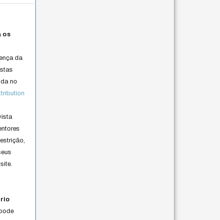
a os
cença da
istas
lida no
ribution
vista
entores
estrição,
seus
site.
rio
 pode