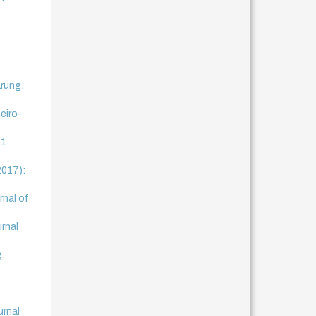
rung:
neiro-
 1
2017):
rnal of
urnal
g:
urnal