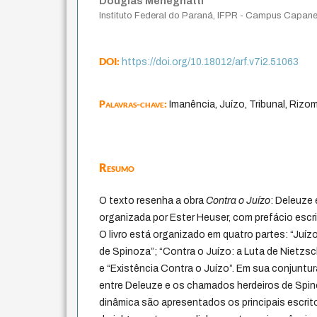
Douglas Meneghatti
Instituto Federal do Paraná, IFPR - Campus Capa
DOI:
https://doi.org/10.18012/arf.v7i2.51063
Palavras-chave:
Imanência, Juízo, Tribunal, Rizo
Resumo
O texto resenha a obra
Contra o Juízo
: Deleuze 
organizada por Ester Heuser, com prefácio esc
O livro está organizado em quatro partes: “Juíz
de Spinoza”; “Contra o Juízo: a Luta de Nietzsc
e “Existência Contra o Juízo”. Em sua conjuntur
entre Deleuze e os chamados herdeiros de Sp
dinâmica são apresentados os principais escrit