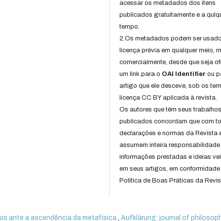
acessar os metadados dos itens
publicados gratuitamente e a qulq
tempo.
2.Os metadados podem ser usad
licença prévia em qualquer meio,
comercialmente, desde que seja of
um link para o
OAI Identifier
ou p
artigo que ele desceve, sob os te
licença CC BY aplicada à revista.
Os autores que têm seus trabalho
publicados concordam que com t
declarações e normas da Revista 
assumem inteira responsabilidade
informações prestadas e ideias ve
em seus artigos, em conformidade
Política de Boas Práticas da Revis
is ante a ascendência da metafísica
,
Aufklärung: journal of philosophy