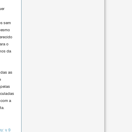
uer
os sem
 mesmo
erecido
ara o
rmos da
s
odas as
e
 pelas
iculadas
 com a
ta.
: v. 9