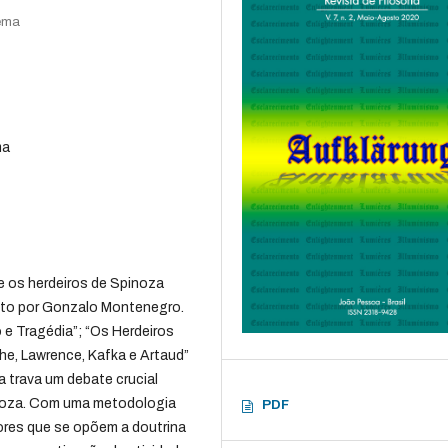
nema
ma
e os herdeiros de Spinoza
rito por Gonzalo Montenegro.
o e Tragédia”; “Os Herdeiros
he, Lawrence, Kafka e Artaud”
a trava um debate crucial
inoza. Com uma metodologia
PDF
ores que se opõem a doutrina