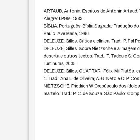
ARTAUD, Antonin. Escritos de Antonin Artaud. T
Alegre: LP&M, 1983.
BÍBLIA. Português. Bíblia Sagrada. Tradução do
Paulo: Ave Maria, 1996.
DELEUZE, Gilles. Crítica e clínica. Trad.: P. Pal P
DELEUZE, Gilles. Sobre Nietzsche e a Imagem de
deserta e outros textos. Trad.: T. Tadeu e S. C
Iluminuras, 2005.
DELEUZE, Gilles; GUATTARI, Félix. Mil Platôs: ca
1. Trad.: Ana L. de Oliveira, A. G. Neto e C. P. Co
NIETZSCHE, Friedrich W. Crepúsculo dos ídolos
martelo. Trad.: P. C. de Souza. São Paulo: Comp