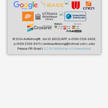
© 2014 Aufklärung
®
, doi:10.18012/ARF, e-ISSN 2318-9428,
p-ISSN 2358-8470 | revistaaufklarung@hotmail.com | João
Pessoa-PB-Brasil |
CC BY Attribution 4.0 International