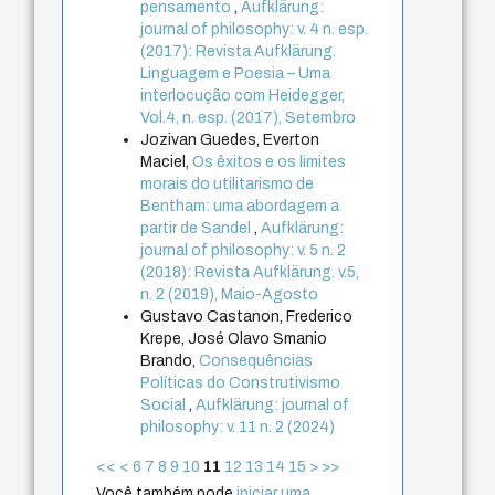
pensamento
,
Aufklärung:
journal of philosophy: v. 4 n. esp.
(2017): Revista Aufklärung.
Linguagem e Poesia – Uma
interlocução com Heidegger,
Vol.4, n. esp. (2017), Setembro
Jozivan Guedes, Everton
Maciel,
Os êxitos e os limites
morais do utilitarismo de
Bentham: uma abordagem a
partir de Sandel
,
Aufklärung:
journal of philosophy: v. 5 n. 2
(2018): Revista Aufklärung. v.5,
n. 2 (2019), Maio-Agosto
Gustavo Castanon, Frederico
Krepe, José Olavo Smanio
Brando,
Consequências
Políticas do Construtivismo
Social
,
Aufklärung: journal of
philosophy: v. 11 n. 2 (2024)
<<
<
6
7
8
9
10
11
12
13
14
15
>
>>
Você também pode
iniciar uma