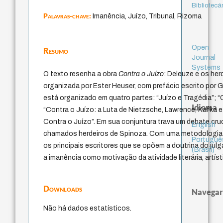
Bibliotecá
Palavras-chave:
Imanência, Juízo, Tribunal, Rizoma
Open
Resumo
Journal
Systems
O texto resenha a obra
Contra o Juízo
: Deleuze e os her
organizada por Ester Heuser, com prefácio escrito por 
está organizado em quatro partes: “Juízo e Tragédia”; “
Idioma
“Contra o Juízo: a Luta de Nietzsche, Lawrence, Kafka e
Contra o Juízo”. Em sua conjuntura trava um debate cruc
English
chamados herdeiros de Spinoza. Com uma metodologia
Portuguê
os principais escritores que se opõem a doutrina do jul
(Brasil)
a imanência como motivação da atividade literária, artísti
Downloads
Navegar
Não há dados estatísticos.