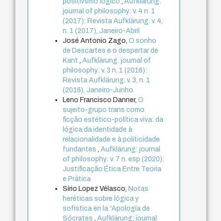
positivsmo lógico
,
Aufklärung:
journal of philosophy: v. 4 n. 1
(2017): Revista Aufklärung. v. 4,
n. 1 (2017), Janeiro-Abril
José Antonio Zago,
O sonho
de Descartes e o despertar de
Kant
,
Aufklärung: journal of
philosophy: v. 3 n. 1 (2016):
Revista Aufklärung. v. 3, n. 1
(2016), Janeiro-Junho
Leno Francisco Danner,
O
sujeito-grupo trans como
ficção estético-política viva: da
lógica da identidade à
relacionalidade e à politicidade
fundantes
,
Aufklärung: journal
of philosophy: v. 7 n. esp (2020):
Justificação Ética Entre Teoria
e Prática
Sírio Lopez Vélasco,
Notas
heréticas sobre lógica y
sofística en la “Apología de
Sócrates
,
Aufklärung: journal