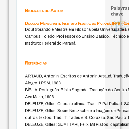
Palavras
Biografia do Autor
chave
internal relations
acquaintance
metafísica do tempo
filosofias indígenas
protágoras
homem-medida
guayaquil
j.c.m. neto
Douglas Meneghatti,
Instituto Federal do Paraná, IFPR - C
perdón
lei
leyes
literatura (poética)
género
intolerância
fundamentalismo
violencia
direito romano
experiência temporal
jacobi
palavra
Douttrorando e Mestre em Filosofia pela Universidade E
bataille
desejo
logos
mind
idade
Campus Toledo. Professor do Ensino Básico, Técnico e
Instituto Federal do Paraná.
Referências
ARTAUD, Antonin. Escritos de Antonin Artaud. Tradução 
Alegre: LP&M, 1983.
BÍBLIA. Português. Bíblia Sagrada. Tradução do Centro 
Ave Maria, 1996.
DELEUZE, Gilles. Crítica e clínica. Trad.: P. Pal Pelbart. 
DELEUZE, Gilles. Sobre Nietzsche e a Imagem de Pensame
outros textos. Trad.: T. Tadeu e S. Corazza. São Paulo: 
DELEUZE, Gilles; GUATTARI, Félix. Mil Platôs: capitalismo