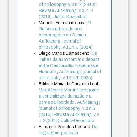
of philosophy: v. 3 n. 2 (2016):
Revista Aufklärung. v. 3, n. 2
(2016), Julho-Dezembro
Michelle Ferreira de Lima,
O
Niilismo retratado nos
personagens de Camus
,
Aufklärung: journal of
philosophy: v. 11 n. 3 (2024)
Diego Carlos Damasceno,
Os
limites da autonomia: o debate
entre Castoriadis, Habermas e
Honneth
,
Aufklärung: journal of
philosophy: v. 12 n. 1 (2025)
Edilene Maria de Carvalho Leal,
Max Weber e Martin Heidegger:
a centralidade da razão e a
perda da liberdade
,
Aufklärung:
journal of philosophy: v. 2 n. 2
(2015): Revista Aufklärung. v. 2,
n. 2 (2015), Julho-Dezembro
Fernando Mendes Pessoa,
Da
linguagem, poesia e