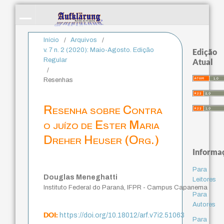
Início
/
Arquivos
/
v. 7 n. 2 (2020): Maio-Agosto. Edição
Edição
Regular
Atual
/
Resenhas
Resenha sobre Contra
o juízo de Ester Maria
Dreher Heuser (Org.)
Informa
Para
Douglas Meneghatti
Leitores
Instituto Federal do Paraná, IFPR - Campus Capanema
Para
Autores
DOI:
https://doi.org/10.18012/arf.v7i2.51063
Para