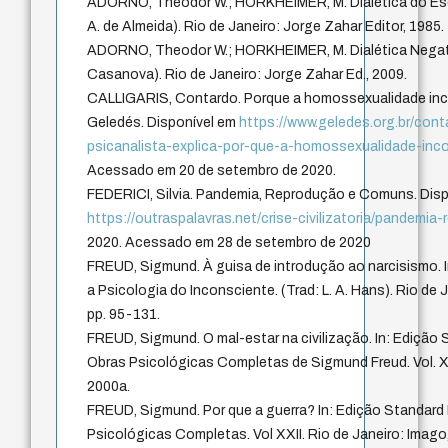
ADORNO, Theodor W.; HORKHEIMER, M. Dialética do Esc
A. de Almeida). Rio de Janeiro: Jorge Zahar Editor, 1985.
ADORNO, Theodor W.; HORKHEIMER, M. Dialética Negati
Casanova). Rio de Janeiro: Jorge Zahar Ed., 2009.
CALLIGARIS, Contardo. Porque a homossexualidade inc
Geledés. Disponível em
https://www.geledes.org.br/conta
psicanalista-explica-por-que-a-homossexualidade-in
Acessado em 20 de setembro de 2020.
FEDERICI, Silvia. Pandemia, Reprodução e Comuns. Dis
https://outraspalavras.net/crise-civilizatoria/pandemi
2020. Acessado em 28 de setembro de 2020
FREUD, Sigmund. À guisa de introdução ao narcisismo. I
a Psicologia do Inconsciente. (Trad: L. A. Hans). Rio de J
pp. 95-131.
FREUD, Sigmund. O mal-estar na civilização. In: Edição 
Obras Psicológicas Completas de Sigmund Freud. Vol. XX
2000a.
FREUD, Sigmund. Por que a guerra? In: Edição Standard 
Psicológicas Completas. Vol XXII. Rio de Janeiro: Imago