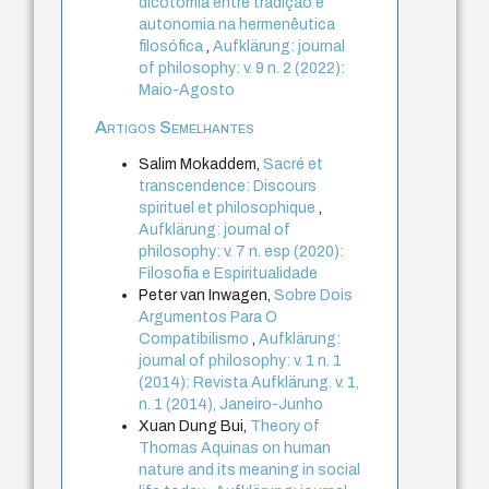
dicotomia entre tradição e
autonomia na hermenêutica
filosófica
,
Aufklärung: journal
of philosophy: v. 9 n. 2 (2022):
Maio-Agosto
Artigos Semelhantes
Salim Mokaddem,
Sacré et
transcendence: Discours
spirituel et philosophique
,
Aufklärung: journal of
philosophy: v. 7 n. esp (2020):
Filosofia e Espiritualidade
Peter van Inwagen,
Sobre Dois
Argumentos Para O
Compatibilismo
,
Aufklärung:
journal of philosophy: v. 1 n. 1
(2014): Revista Aufklärung. v. 1,
n. 1 (2014), Janeiro-Junho
Xuan Dung Bui,
Theory of
Thomas Aquinas on human
nature and its meaning in social