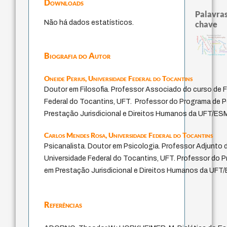
Downloads
Palavras
Não há dados estatísticos.
chave
literatura (poética)
palavra
metafísica do tempo
realidad
history of philosophy
fundamentalismo
perdón
idade
género
guayaquil
j.c.m. neto
logos
homem-medida
intolerância
animais
bataill
leyes
protágoras
jacobi
violencia
desejo
lei
mind
pedagogi
Biografia do Autor
experiência temporal
Oneide Perius,
Universidade Federal do Tocantins
Doutor em Filosofia. Professor Associado do curso de F
Federal do Tocantins, UFT. Professor do Programa de
Prestação Jurisdicional e Direitos Humanos da UFT/ES
Carlos Mendes Rosa,
Universidade Federal do Tocantins
Psicanalista. Doutor em Psicologia. Professor Adjunto 
Universidade Federal do Tocantins, UFT. Professor do
em Prestação Jurisdicional e Direitos Humanos da UF
Referências