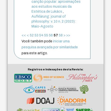
canção popular: aproximações
aos estudos musicais da
Estética de Lukács
,
Aufklärung: journal of
philosophy: v. 10 n. 2 (2023):
Maio-Agosto
<<
<
52
53
54
55
56
57
58
>
>>
Você também pode
iniciar uma
pesquisa avançada por similaridade
para este artigo.
Registros e Indexações desta Revista: