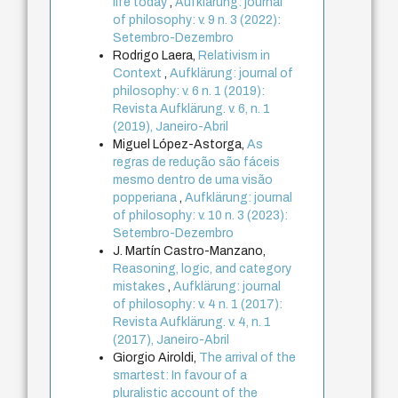
life today
,
Aufklärung: journal
of philosophy: v. 9 n. 3 (2022):
Setembro-Dezembro
Rodrigo Laera,
Relativism in
Context
,
Aufklärung: journal of
philosophy: v. 6 n. 1 (2019):
Revista Aufklärung. v. 6, n. 1
(2019), Janeiro-Abril
Miguel López-Astorga,
As
regras de redução são fáceis
mesmo dentro de uma visão
popperiana
,
Aufklärung: journal
of philosophy: v. 10 n. 3 (2023):
Setembro-Dezembro
J. Martín Castro-Manzano,
Reasoning, logic, and category
mistakes
,
Aufklärung: journal
of philosophy: v. 4 n. 1 (2017):
Revista Aufklärung. v. 4, n. 1
(2017), Janeiro-Abril
Giorgio Airoldi,
The arrival of the
smartest: In favour of a
pluralistic account of the