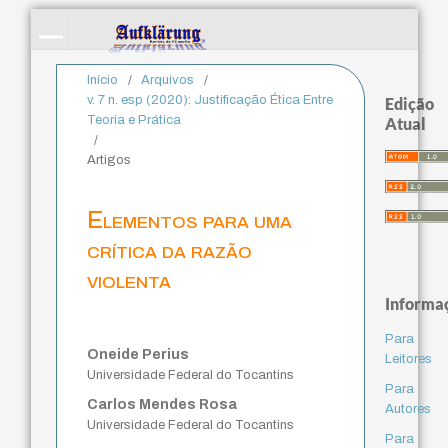
Início
/
Arquivos
/
v. 7 n. esp (2020): Justificação Ética Entre
Edição
Teoria e Prática
Atual
/
Artigos
Elementos para uma
crítica da razão
violenta
Informa
Para
Oneide Perius
Leitores
Universidade Federal do Tocantins
Para
Carlos Mendes Rosa
Autores
Universidade Federal do Tocantins
Para