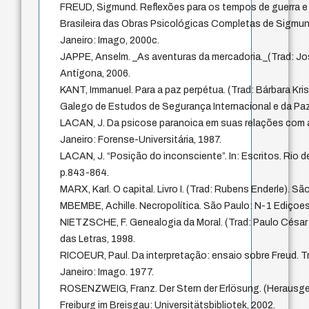
FREUD, Sigmund. Reflexões para os tempos de guerra e 
Brasileira das Obras Psicológicas Completas de Sigmund 
Janeiro: Imago, 2000c.
JAPPE, Anselm. _As aventuras da mercadoria._(Trad: Jo
Antígona, 2006.
KANT, Immanuel. Para a paz perpétua. (Trad: Bárbara Kris
Galego de Estudos de Segurança Internacional e da Paz
LACAN, J. Da psicose paranoica em suas relações com a
Janeiro: Forense-Universitária, 1987.
LACAN, J. “Posição do inconsciente”. In: Escritos. Rio d
p.843-864.
MARX, Karl. O capital. Livro I. (Trad: Rubens Enderle). S
MBEMBE, Achille. Necropolítica. São Paulo: N-1 Ediçoes
NIETZSCHE, F. Genealogia da Moral. (Trad: Paulo César
das Letras, 1998.
RICOEUR, Paul. Da interpretação: ensaio sobre Freud. Tr
Janeiro: Imago. 1977.
ROSENZWEIG, Franz. Der Stern der Erlösung. (Herausge
Freiburg im Breisgau: Universitätsbibliotek, 2002.