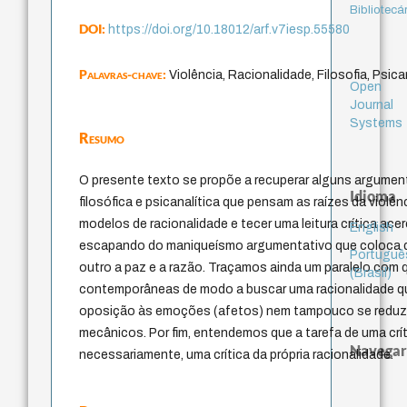
Bibliotecá
DOI:
https://doi.org/10.18012/arf.v7iesp.55580
Palavras-chave:
Violência, Racionalidade, Filosofia, Psica
Open
Journal
Systems
Resumo
O presente texto se propõe a recuperar alguns argumen
Idioma
filosófica e psicanalítica que pensam as raízes da violê
modelos de racionalidade e tecer uma leitura crítica ac
English
escapando do maniqueísmo argumentativo que coloca de
Portuguê
outro a paz e a razão. Traçamos ainda um paralelo com 
(Brasil)
contemporâneas de modo a buscar uma racionalidade que
oposição às emoções (afetos) nem tampouco se reduza
mecânicos. Por fim, entendemos que a tarefa de uma críti
Navegar
necessariamente, uma crítica da própria racionalidade.