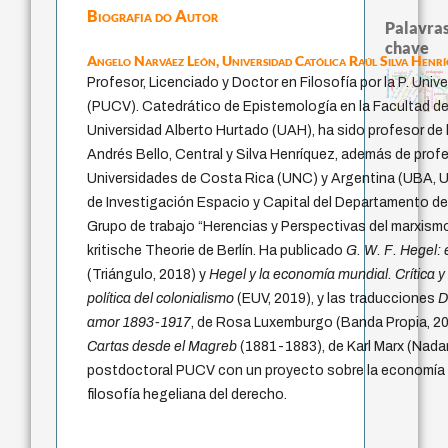
Biografia do Autor
Palavras
chave
Angelo Narváez León,
Universidad Católica Raúl Silva Henr
literatura (poética)
history of philosophy
pedagogia
realidad
identidade nacion
experiência temporal
violencia
sacrifício
Profesor, Licenciado y Doctor en Filosofía por la P. Univ
mind
logos
animais
protágoras
metafísica do tempo
j.c.m. neto
idade
jacobi
fundamentalismo
homem-medida
lei
intolerância
palavra
philos
género
guayaquil
therapy
leyes
perdón
desejo
(PUCV). Catedrático de Epistemología en la Facultad de
Universidad Alberto Hurtado (UAH), ha sido profesor de 
Andrés Bello, Central y Silva Henríquez, además de profe
Universidades de Costa Rica (UNC) y Argentina (UBA, 
de Investigación Espacio y Capital del Departamento de
Grupo de trabajo “Herencias y Perspectivas del marxismo
kritische Theorie de Berlín. Ha publicado
G. W. F. Hegel: 
(Triángulo, 2018) y
Hegel y la economía mundial. Crítica 
política del colonialismo
(EUV, 2019), y las traducciones
D
amor 1893-1917
, de Rosa Luxemburgo (Banda Propia, 2
Cartas desde el Magreb
(1881-1883), de Karl Marx (Nadar
postdoctoral PUCV con un proyecto sobre la economía pol
filosofía hegeliana del derecho.