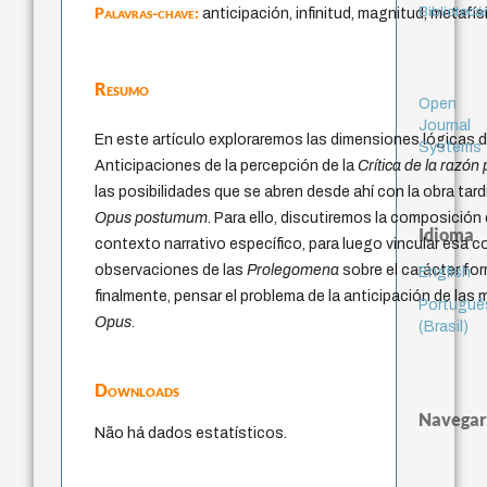
Palavras-chave:
Bibliotecá
anticipación, infinitud, magnitud, metafísi
Resumo
Open
Journal
En este artículo exploraremos las dimensiones lógicas d
Systems
Anticipaciones de la percepción de la
Crítica de la razón
las posibilidades que se abren desde ahí con la obra tar
Opus postumum
. Para ello, discutiremos la composición
Idioma
contexto narrativo específico, para luego vincular esa 
observaciones de las
Prolegomena
sobre el carácter for
English
finalmente, pensar el problema de la anticipación de las 
Portuguê
Opus
.
(Brasil)
Downloads
Navegar
Não há dados estatísticos.