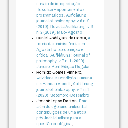
ensaio de interpretação
filosófica – apontamentos
programáticos
,
Aufklärung:
journal of philosophy: v. 6 n. 2
(2019): Revista Aufklärung. v. 6,
n. 2 (2019), Maio-Agosto
Daniel Rodrigues da Costa,
A
teoria da reminiscência em
Agostinho: apropriação e
crítica
,
Aufklärung: journal of
philosophy: v. 7 n. 1 (2020):
Janeiro-Abril. Edição Regular
Romildo Gomes Pinheiro,
Atividade e Condição Humana
em Hannah Arendt
,
Aufklärung:
journal of philosophy: v. 7 n. 3
(2020): Setembro-Dezembro
Josenir Lopes Dettoni,
Para
além do egoísmo ambiental:
contribuições de uma ética
pós-individualista para a
questão ecológica
,