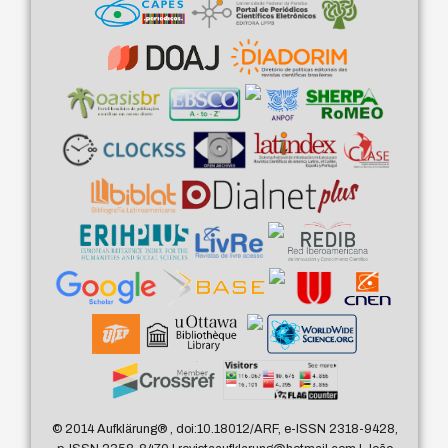
© 2014 Aufklärung
®
, doi:10.18012/ARF, e-ISSN 2318-9428,