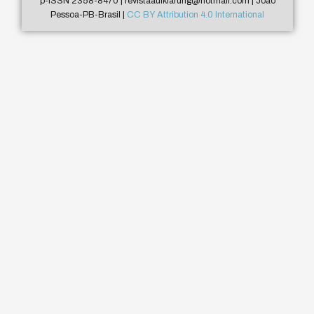
p-ISSN 2358-8470 | revistaaufklarung@hotmail.com | João
Pessoa-PB-Brasil |
CC BY Attribution 4.0 International