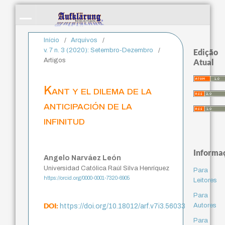
Início
/
Arquivos
/
v. 7 n. 3 (2020): Setembro-Dezembro
/
Edição
Artigos
Atual
Kant y el dilema de la
anticipación de la
infinitud
Informa
Angelo Narváez León
Universidad Católica Raúl Silva Henríquez
Para
https://orcid.org/0000-0001-7320-6905
Leitores
Para
DOI:
Autores
https://doi.org/10.18012/arf.v7i3.56033
Para