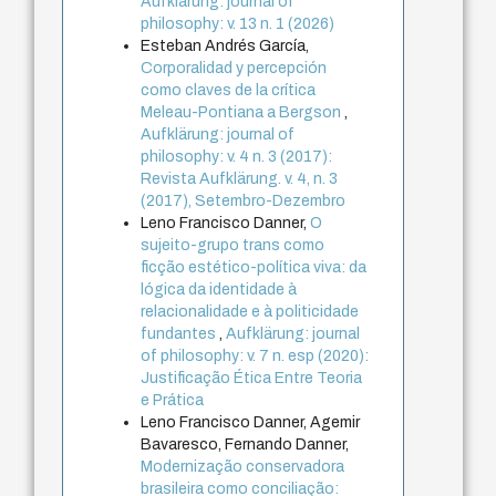
Aufklärung: journal of
philosophy: v. 13 n. 1 (2026)
Esteban Andrés García,
Corporalidad y percepción
como claves de la crítica
Meleau-Pontiana a Bergson
,
Aufklärung: journal of
philosophy: v. 4 n. 3 (2017):
Revista Aufklärung. v. 4, n. 3
(2017), Setembro-Dezembro
Leno Francisco Danner,
O
sujeito-grupo trans como
ficção estético-política viva: da
lógica da identidade à
relacionalidade e à politicidade
fundantes
,
Aufklärung: journal
of philosophy: v. 7 n. esp (2020):
Justificação Ética Entre Teoria
e Prática
Leno Francisco Danner, Agemir
Bavaresco, Fernando Danner,
Modernização conservadora
brasileira como conciliação: