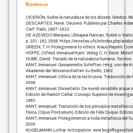
Referências
CICERÓN. Sobre la naturaleza de los dioses. Gredos: Ma
DESCARTES, René. Oeuvres. Publiées par Charles Adam 
Cerf: París, 1897-1913.
DE AZEVEDO Marques, Ubirajara Rancan. Sobre o ‘Inato’ 
p. 101-161, 2008. https://revistas.ufrj.br/index.php/analy
GREEN, T. H. Prolegomena to ethics. Kraus Reprint Com
HÖFFE, Otfried. Immanuel Kant. Verlag C. H. Beck: Münc
HUME, David. Tratado de la naturaleza humana. Tecnos: 
KANT, Immanuel. Gesammelte Schriften. Hrsg. von der K
Akademie der Wissenschaften zu Berlin, 1902.
KANT, Immanuel. Crítica de la razón pura. Traducción de
2006.
KANT, Immanuel. Dissertatio. De mundi sensibilis atque inte
Edición de Ramón Ceñal. Consejo Superior de Investigac
1961.
KANT, Immanuel. Transición de los principios metafísicos 
física. (Opus Postumum). Edición de Félix Duque. Editori
KANT, Immanuel. Prolegómenos a toda metafísica del fu
2005
KUGELMANN, Lothar. Antizipation: eine begriffsgeschic