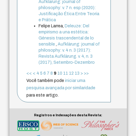
Aufklärung: journal of
philosophy: v. 7 n. esp (2020):
Justificação Ética Entre Teoria
e Prática
Felipe Larrea,
Deleuze: Del
empirismo a una estética:
Génesis trascendental de lo
sensible
,
Aufklärung: journal of
philosophy: v. 4 n. 3 (2017):
Revista Aufklärung. v. 4, n. 3
(2017), Setembro-Dezembro
<<
<
4
5
6
7
8
9
10
11
12
13
>
>>
Você também pode
iniciar uma
pesquisa avançada por similaridade
para este artigo.
Registros e Indexações desta Revista: