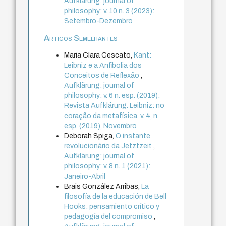
Aufklärung: journal of
philosophy: v. 10 n. 3 (2023):
Setembro-Dezembro
Artigos Semelhantes
Maria Clara Cescato,
Kant:
Leibniz e a Anfibolia dos
Conceitos de Reflexão
,
Aufklärung: journal of
philosophy: v. 6 n. esp. (2019):
Revista Aufklärung. Leibniz: no
coração da metafísica. v. 4, n.
esp. (2019), Novembro
Deborah Spiga,
O instante
revolucionário da Jetztzeit
,
Aufklärung: journal of
philosophy: v. 8 n. 1 (2021):
Janeiro-Abril
Brais González Arribas,
La
filosofía de la educación de Bell
Hooks: pensamiento crítico y
pedagogía del compromiso
,