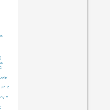
da
)
os
 2
sophy:
 9 n. 2
hy: v.
g: