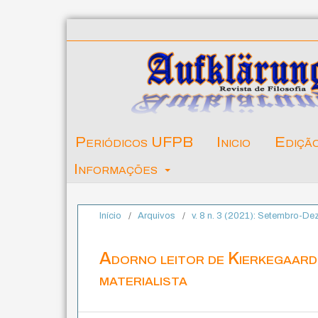
Periódicos UFPB
Inicio
Ediçã
Informações
Início
/
Arquivos
/
v. 8 n. 3 (2021): Setembro-D
Adorno leitor de Kierkegaard
materialista