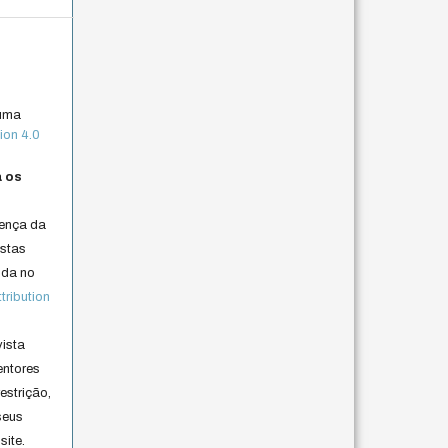
 uma
ion 4.0
a os
cença da
istas
lida no
ribution
vista
entores
estrição,
seus
site.