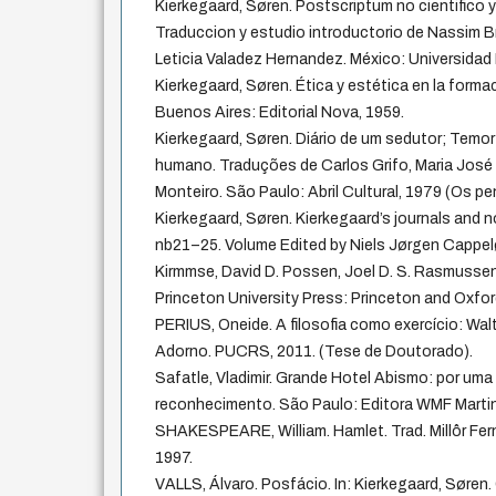
Kierkegaard, Søren. Postscriptum no cientifico y 
Traduccion y estudio introductorio de Nassim B
Leticia Valadez Hernandez. México: Universidad 
Kierkegaard, Søren. Ética y estética en la forma
Buenos Aires: Editorial Nova, 1959.
Kierkegaard, Søren. Diário de um sedutor; Temo
humano. Traduções de Carlos Grifo, Maria José
Monteiro. São Paulo: Abril Cultural, 1979 (Os p
Kierkegaard, Søren. Kierkegaard’s journals and 
nb21–25. Volume Edited by Niels Jørgen Cappelø
Kirmmse, David D. Possen, Joel D. S. Rasmusse
Princeton University Press: Princeton and Oxfor
PERIUS, Oneide. A filosofia como exercício: Wal
Adorno. PUCRS, 2011. (Tese de Doutorado).
Safatle, Vladimir. Grande Hotel Abismo: por uma
reconhecimento. São Paulo: Editora WMF Martin
SHAKESPEARE, William. Hamlet. Trad. Millôr Fer
1997.
VALLS, Álvaro. Posfácio. In: Kierkegaard, Søren