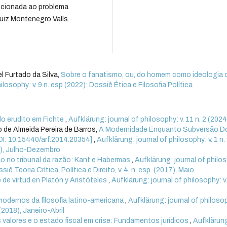
recionada ao problema
uiz Montenegro Valls.
l Furtado da Silva,
Sobre o fanatismo, ou, do homem como ideologia 
ilosophy: v. 9 n. esp (2022): Dossiê Ética e Filosofia Política
o erudito em Fichte
,
Aufklärung: journal of philosophy: v. 11 n. 2 (2024
 de Almeida Pereira de Barros,
A Modernidade Enquanto Subversão D
I: 10.15440/arf.2014.20354]
,
Aufklärung: journal of philosophy: v. 1 n.
14), Julho-Dezembro
ião no tribunal da razão: Kant e Habermas
,
Aufklärung: journal of philo
iê Teoria Crítica, Política e Direito, v. 4, n. esp. (2017), Maio
de virtud en Platón y Aristóteles
,
Aufklärung: journal of philosophy: v.
odernos da filosofia latino-americana
,
Aufklärung: journal of philosop
 (2018), Janeiro-Abril
 valores e o estado fiscal em crise: Fundamentos jurídicos
,
Aufklärun