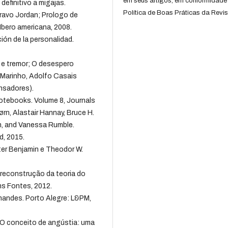
em seus artigos, em conformidade
definitivo a migajas.
Política de Boas Práticas da Revis
ravo Jordan; Prologo de
Ibero americana, 2008.
ción de la personalidad.
r e tremor; O desespero
 Marinho, Adolfo Casais
ensadores).
notebooks. Volume 8, Journals
rn, Alastair Hannay, Bruce H.
n, and Vanessa Rumble.
d, 2015.
ter Benjamin e Theodor W.
 reconstrução da teoria do
s Fontes, 2012.
nandes. Porto Alegre: L&PM,
. O conceito de angústia: uma