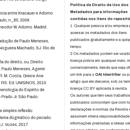
Política de Direito de Uso dos
Metadados para informações
cia entre Kracauer e Adorno
contidas nos itens do repositó
lo, n._85, 2009.
1. Qualquer pessoa e/ou empresa
eodor W. Adorno. Madrid:
acessar os metadados dos itens
publicados gratuitamente e a qulq
Tradução de Paulo Meneses,
tempo.
Nogueira Machado, SJ. Rio de
2.Os metadados podem ser usad
licença prévia em qualquer meio,
a do direito, ou, Direito
comercialmente, desde que seja of
d. Paulo Meneses, Agemir
um link para o
OAI Identifier
ou p
R. M. Costa, Greice Ane
artigo que ele desceve, sob os te
, RS: Ed. UNISINOS, 2010.
licença CC BY aplicada à revista.
enologia do Espírito de
Os autores que têm seus trabalho
o Prado Jr. São Paulo:
publicados concordam que com t
declarações e normas da Revista 
a simples reflexão
assumem inteira responsabilidade
blema dogmático do pecado.
informações prestadas e ideias ve
RJ: Vozes, 2017.