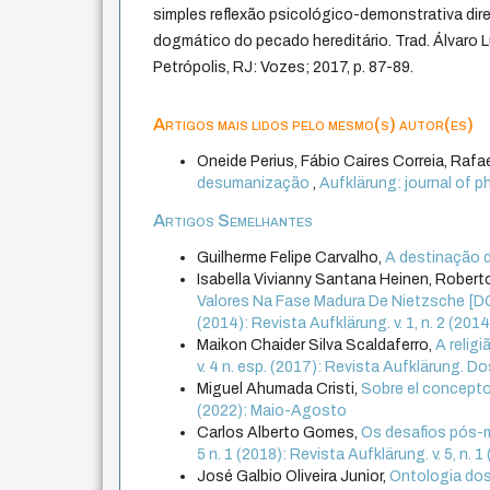
simples reflexão psicológico-demonstrativa di
dogmático do pecado hereditário. Trad. Álvaro L
Petrópolis, RJ: Vozes; 2017, p. 87-89.
Artigos mais lidos pelo mesmo(s) autor(es)
Oneide Perius, Fábio Caires Correia, Rafae
desumanização
,
Aufklärung: journal of ph
Artigos Semelhantes
Guilherme Felipe Carvalho,
A destinação d
Isabella Vivianny Santana Heinen, Roberto
Valores Na Fase Madura De Nietzsche [DO
(2014): Revista Aufklärung. v. 1, n. 2 (20
Maikon Chaider Silva Scaldaferro,
A relig
v. 4 n. esp. (2017): Revista Aufklärung. Doss
Miguel Ahumada Cristi,
Sobre el concepto 
(2022): Maio-Agosto
Carlos Alberto Gomes,
Os desafios pós-m
5 n. 1 (2018): Revista Aufklärung. v. 5, n. 1
José Galbio Oliveira Junior,
Ontologia dos