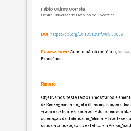
Fábio Caires Correia
Centro Universitário Católica do Tocantins
DOI:
https://doi.org/10.18012/arf.v8i3.60059
Palavras-chave:
Construção do estético, Kierkeg
Experiência
Resumo
Objetivamos neste texto (I) mostrar os element
de Kierkegaard a Hegel e (II) as implicações des
virada estética realizada por Adorno em sua fil
superação da dialética hegeliana. A hipótese q
crítica à concepção do estético em Kierkegaard