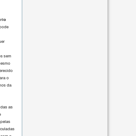
rio
 pode
uer
os sem
 mesmo
erecido
ara o
rmos da
s
odas as
e
 pelas
iculadas