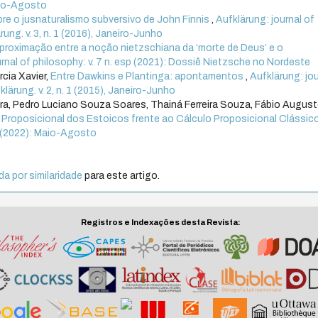
Maio-Agosto
bre o jusnaturalismo subversivo de John Finnis
,
Aufklärung: journal of
rung. v. 3, n. 1 (2016), Janeiro-Junho
proximação entre a noção nietzschiana da ‘morte de Deus’ e o
urnal of philosophy: v. 7 n. esp (2021): Dossiê Nietzsche no Nordeste
cia Xavier,
Entre Dawkins e Plantinga: apontamentos
,
Aufklärung: jou
klärung. v. 2, n. 1 (2015), Janeiro-Junho
ra, Pedro Luciano Souza Soares, Thainá Ferreira Souza, Fábio Augus
a Proposicional dos Estoicos frente ao Cálculo Proposicional Clássic
 2 (2022): Maio-Agosto
a por similaridade
para este artigo.
Registros e Indexações desta Revista: