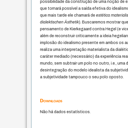
possibilidade da construção de uma noção de exp
que tornará possível a saída efetiva do idealis
que mais tarde ele chamará de
estética materiali
dialektischen Ästhetik
). Buscaremos mostrar qu
pensamento de Kierkegaard contra Hegel (e vice
além de reconstruir criticamente a ideia hegelian
implosão do idealismo presente em ambos os au
realiza uma interpretação materialista da dialét
caráter mediado (necessário) da experiência rea
mundo, sem subtrair um polo no outro, i.e., uma d
desintegração do modelo idealista da subjetivid
a subjetividade tampouco o seu polo oposto.
Downloads
Não há dados estatísticos.