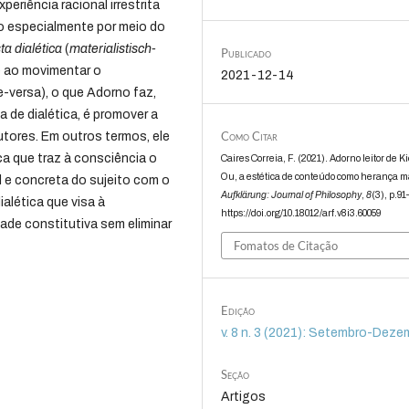
eriência racional irrestrita
mo especialmente por meio do
sta dialética
(
materialistisch-
Publicado
e ao movimentar o
2021-12-14
-versa), o que Adorno faz,
a de dialética, é promover a
Como Citar
tores. Em outros termos, ele
ica que traz à consciência o
Caires Correia, F. (2021). Adorno leitor de 
Ou, a estética de conteúdo como herança ma
l e concreta do sujeito com o
Aufklärung: Journal of Philosophy
,
8
(3), p.91
ialética que visa à
https://doi.org/10.18012/arf.v8i3.60059
ade constitutiva sem eliminar
Fomatos de Citação
Edição
v. 8 n. 3 (2021): Setembro-Deze
Seção
Artigos