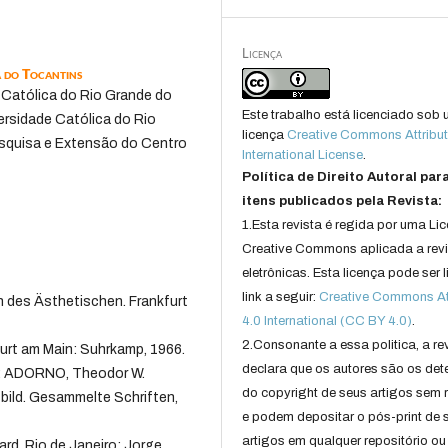
Licença
a do Tocantins
e Católica do Rio Grande do
Este trabalho está licenciado sob
versidade Católica do Rio
licença
Creative Commons Attribut
esquisa e Extensão do Centro
International License
.
Política de Direito Autoral par
itens publicados pela Revista:
1.Esta revista é regida por uma Li
Creative Commons aplicada a rev
eletrônicas. Esta licença pode ser 
link a seguir:
Creative Commons Att
 des Ästhetischen. Frankfurt
4.0 International (CC BY 4.0)
.
2.Consonante a essa politica, a re
urt am Main: Suhrkamp, 1966.
declara que os autores são os det
n: ADORNO, Theodor W.
do copyright de seus artigos sem r
tbild. Gesammelte Schriften,
e podem depositar o pós-print de 
artigos em qualquer repositório ou 
ard. Rio de Janeiro: Jorge