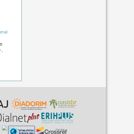
rnal
to
o
,