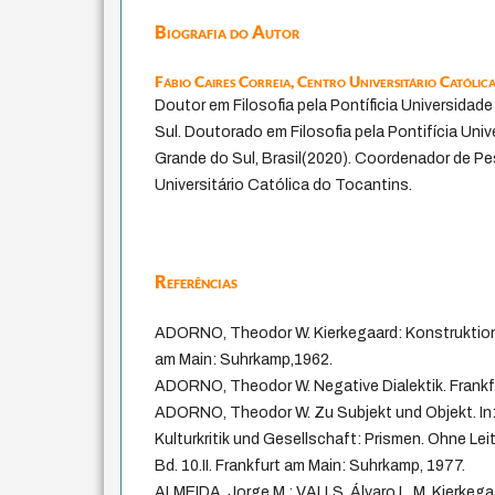
Biografia do Autor
Fábio Caires Correia,
Centro Universitário Católic
Doutor em Filosofia pela Pontíficia Universidad
Sul. Doutorado em Filosofia pela Pontifícia Uni
Grande do Sul, Brasil(2020). Coordenador de P
Universitário Católica do Tocantins.
Referências
ADORNO, Theodor W. Kierkegaard: Konstruktion
am Main: Suhrkamp,1962.
ADORNO, Theodor W. Negative Dialektik. Frankf
ADORNO, Theodor W. Zu Subjekt und Objekt. I
Kulturkritik und Gesellschaft: Prismen. Ohne Lei
Bd. 10.II. Frankfurt am Main: Suhrkamp, 1977.
ALMEIDA, Jorge M.; VALLS, Álvaro L. M. Kierkega