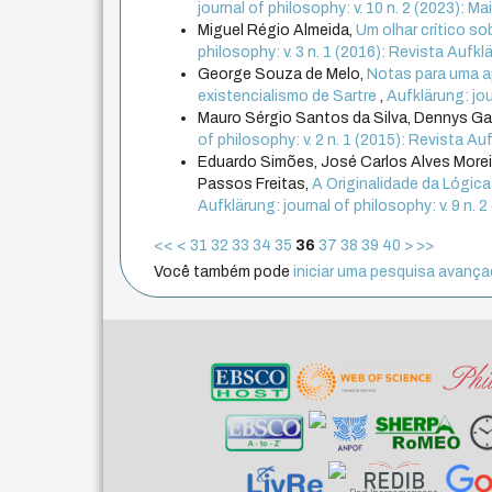
journal of philosophy: v. 10 n. 2 (2023): 
Miguel Régio Almeida,
Um olhar crítico so
philosophy: v. 3 n. 1 (2016): Revista Aufklä
George Souza de Melo,
Notas para uma a
existencialismo de Sartre
,
Aufklärung: jo
Mauro Sérgio Santos da Silva, Dennys Gar
of philosophy: v. 2 n. 1 (2015): Revista Auf
Eduardo Simões, José Carlos Alves Morei
Passos Freitas,
A Originalidade da Lógic
Aufklärung: journal of philosophy: v. 9 n.
<<
<
31
32
33
34
35
36
37
38
39
40
>
>>
Você também pode
iniciar uma pesquisa avançad