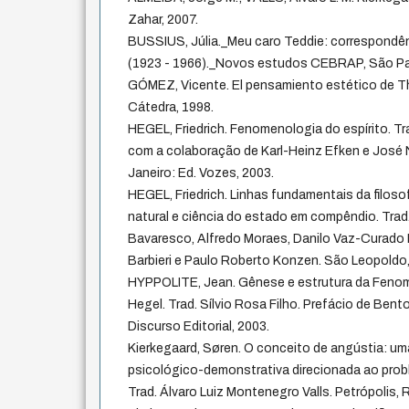
Zahar, 2007.
BUSSIUS, Júlia._Meu caro Teddie: correspondên
(1923 - 1966)._Novos estudos CEBRAP, São Pau
GÓMEZ, Vicente. El pensamiento estético de Th
Cátedra, 1998.
HEGEL, Friedrich. Fenomenologia do espírito. 
com a colaboração de Karl-Heinz Efken e José 
Janeiro: Ed. Vozes, 2003.
HEGEL, Friedrich. Linhas fundamentais da filosofi
natural e ciência do estado em compêndio. Tra
Bavaresco, Alfredo Moraes, Danilo Vaz-Curado 
Barbieri e Paulo Roberto Konzen. São Leopoldo
HYPPOLITE, Jean. Gênese e estrutura da Fenom
Hegel. Trad. Sílvio Rosa Filho. Prefácio de Bent
Discurso Editorial, 2003.
Kierkegaard, Søren. O conceito de angústia: um
psicológico-demonstrativa direcionada ao pro
Trad. Álvaro Luiz Montenegro Valls. Petrópolis, 