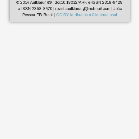
© 2014 Aufklärung
®
, doi:10.18012/ARF, e-ISSN 2318-9428,
p-ISSN 2358-8470 | revistaaufklarung@hotmail.com | João
Pessoa-PB-Brasil |
CC BY Attribution 4.0 International