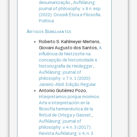
desumanização
,
Aufklärung:
journal of philosophy: v. 9 n. esp
(2022): Dossiê Ética e Filosofia
Política
Artigos Semelhantes
Roberto S. Kahlmeyer-Mertens,
Giovani Augusto dos Santos,
A
influência de Nietzsche na
concepção de historicidade e
historiografia de Heidegger
,
Aufklärung: journal of
philosophy: v. 7 n. 1 (2020):
Janeiro-Abril. Edição Regular
Antonio Gutiérrez Pozo,
Interpretamos porque morimos.
Arte e interpretación en la
filosofía hermenéutica de la
finitud de Ortega y Gasset
,
Aufklärung: journal of
philosophy: v. 4 n. 3 (2017):
Revista Aufklärung. v. 4, n. 3