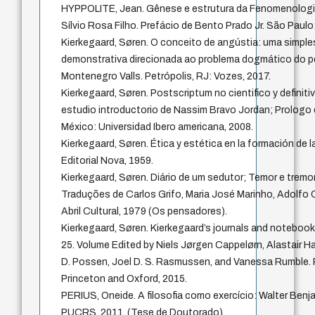
HYPPOLITE, Jean. Gênese e estrutura da Fenomenologia 
Sílvio Rosa Filho. Prefácio de Bento Prado Jr. São Paulo:
Kierkegaard, Søren. O conceito de angústia: uma simple
demonstrativa direcionada ao problema dogmático do pe
Montenegro Valls. Petrópolis, RJ: Vozes, 2017.
Kierkegaard, Søren. Postscriptum no cientifico y definiti
estudio introductorio de Nassim Bravo Jordan; Prologo 
México: Universidad Ibero americana, 2008.
Kierkegaard, Søren. Ética y estética en la formación de 
Editorial Nova, 1959.
Kierkegaard, Søren. Diário de um sedutor; Temor e trem
Traduções de Carlos Grifo, Maria José Marinho, Adolfo 
Abril Cultural, 1979 (Os pensadores).
Kierkegaard, Søren. Kierkegaard’s journals and noteboo
25. Volume Edited by Niels Jørgen Cappelørn, Alastair H
D. Possen, Joel D. S. Rasmussen, and Vanessa Rumble. P
Princeton and Oxford, 2015.
PERIUS, Oneide. A filosofia como exercício: Walter Ben
PUCRS, 2011. (Tese de Doutorado).