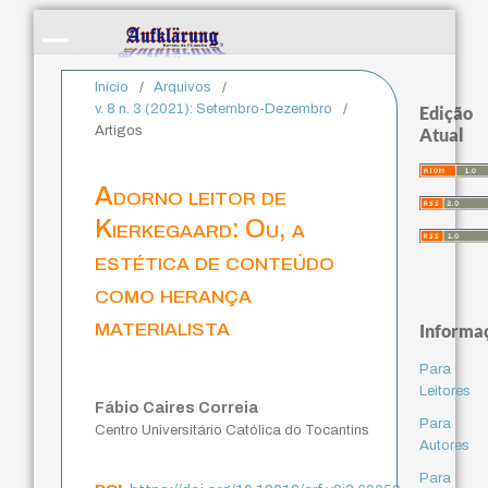
Início
/
Arquivos
/
v. 8 n. 3 (2021): Setembro-Dezembro
/
Edição
Artigos
Atual
Adorno leitor de
Kierkegaard: Ou, a
estética de conteúdo
como herança
materialista
Informa
Para
Leitores
Fábio Caires Correia
Para
Centro Universitário Católica do Tocantins
Autores
Para