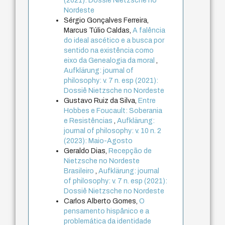
(2021): Dossiê Nietzsche no
Nordeste
Sérgio Gonçalves Ferreira,
Marcus Túlio Caldas,
A falência
do ideal ascético e a busca por
sentido na existência como
eixo da Genealogia da moral
,
Aufklärung: journal of
philosophy: v. 7 n. esp (2021):
Dossiê Nietzsche no Nordeste
Gustavo Ruiz da Silva,
Entre
Hobbes e Foucault: Soberania
e Resistências
,
Aufklärung:
journal of philosophy: v. 10 n. 2
(2023): Maio-Agosto
Geraldo Dias,
Recepção de
Nietzsche no Nordeste
Brasileiro
,
Aufklärung: journal
of philosophy: v. 7 n. esp (2021):
Dossiê Nietzsche no Nordeste
Carlos Alberto Gomes,
O
pensamento hispânico e a
problemática da identidade