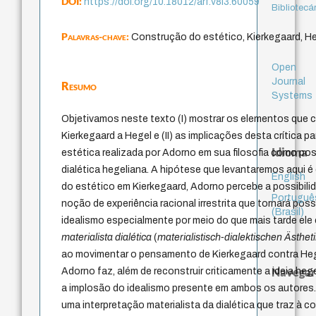
DOI:
https://doi.org/10.18012/arf.v8i3.60059
Bibliotecá
Palavras-chave:
Construção do estético, Kierkegaard, He
Open
Journal
Resumo
Systems
Objetivamos neste texto (I) mostrar os elementos que c
Kierkegaard a Hegel e (II) as implicações desta crítica 
Idioma
estética realizada por Adorno em sua filosofia como po
dialética hegeliana. A hipótese que levantaremos aqui é
English
do estético em Kierkegaard, Adorno percebe a possibil
Portuguê
noção de experiência racional irrestrita que tornará poss
(Brasil)
idealismo especialmente por meio do que mais tarde el
materialista dialética
(
materialistisch-dialektischen Ästhet
ao movimentar o pensamento de Kierkegaard contra Hege
Navegar
Adorno faz, além de reconstruir criticamente a ideia hege
a implosão do idealismo presente em ambos os autores. 
uma interpretação materialista da dialética que traz à 