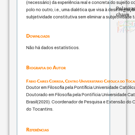
(necessário) da experiência real e concreta do sujeito 
Palavras
polo no outro, i.e., uma dialética que visa à desintegraç
chave
subjetividade constitutiva sem eliminar a subjetividad
animais
filosofias indígenas
arquivos mentais
metafísica do tempo
intolerância
género
perdón
bataille
sacrifício
mind
desejo
experiência temporal
fundamentalismo
logos
history of philosophy
papel da lei
jacobi
j.c.m. neto
palavra
protágoras
leyes
pedagogi
therapy
idade
lei
Downloads
Não há dados estatísticos.
Biografia do Autor
Fábio Caires Correia,
Centro Universitário Católica do Toca
Doutor em Filosofia pela Pontíficia Universidade Católic
Doutorado em Filosofia pela Pontifícia Universidade Cat
Brasil(2020). Coordenador de Pesquisa e Extensão do C
do Tocantins.
Referências