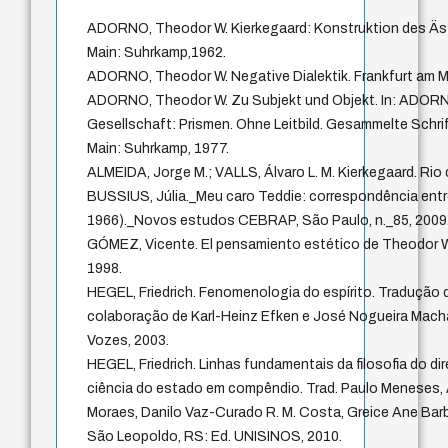
ADORNO, Theodor W. Kierkegaard: Konstruktion des Äst
Main: Suhrkamp,1962.
ADORNO, Theodor W. Negative Dialektik. Frankfurt am M
ADORNO, Theodor W. Zu Subjekt und Objekt. In: ADORNO,
Gesellschaft: Prismen. Ohne Leitbild. Gesammelte Schrift
Main: Suhrkamp, 1977.
ALMEIDA, Jorge M.; VALLS, Álvaro L. M. Kierkegaard. Rio 
BUSSIUS, Júlia._Meu caro Teddie: correspondência entr
1966)._Novos estudos CEBRAP, São Paulo, n._85, 2009
GÓMEZ, Vicente. El pensamiento estético de Theodor W.
1998.
HEGEL, Friedrich. Fenomenologia do espírito. Tradução
colaboração de Karl-Heinz Efken e José Nogueira Machad
Vozes, 2003.
HEGEL, Friedrich. Linhas fundamentais da filosofia do dire
ciência do estado em compêndio. Trad. Paulo Meneses,
Moraes, Danilo Vaz-Curado R. M. Costa, Greice Ane Barb
São Leopoldo, RS: Ed. UNISINOS, 2010.