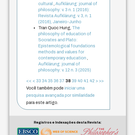
cultural
,
Aufklärung: journal of
philosophy: v. 3 n. 1 (2016):
Revista Aufklärung. v. 3, n. 1
(2016), Janeiro-Junho
Tran Quoc Hung,
The
philosophy of education of
Socrates and Plato:
Epistemological foundations
methods and values for
contemporary education
,
Aufklärung: journal of
philosophy: v. 12 n. 3 (2025)
<<
<
33
34
35
36
37
38
39
40
41
42
>
>>
Você também pode
iniciar uma
pesquisa avançada por similaridade
para este artigo.
Registros e Indexações desta Revista: